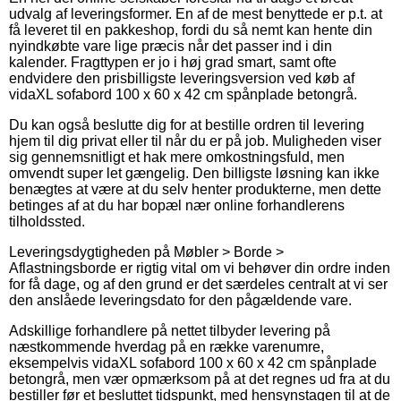
udvalg af leveringsformer. En af de mest benyttede er p.t. at
få leveret til en pakkeshop, fordi du så nemt kan hente din
nyindkøbte vare lige præcis når det passer ind i din
kalender. Fragttypen er jo i høj grad smart, samt ofte
endvidere den prisbilligste leveringsversion ved køb af
vidaXL sofabord 100 x 60 x 42 cm spånplade betongrå.
Du kan også beslutte dig for at bestille ordren til levering
hjem til dig privat eller til når du er på job. Muligheden viser
sig gennemsnitligt et hak mere omkostningsfuld, men
omvendt super let gængelig. Den billigste løsning kan ikke
benægtes at være at du selv henter produkterne, men dette
betinges af at du har bopæl nær online forhandlerens
tilholdssted.
Leveringsdygtigheden på Møbler > Borde >
Aflastningsborde er rigtig vital om vi behøver din ordre inden
for få dage, og af den grund er det særdeles centralt at vi ser
den anslåede leveringsdato for den pågældende vare.
Adskillige forhandlere på nettet tilbyder levering på
næstkommende hverdag på en række varenumre,
eksempelvis vidaXL sofabord 100 x 60 x 42 cm spånplade
betongrå, men vær opmærksom på at det regnes ud fra at du
bestiller før et besluttet tidspunkt, med hensynstagen til at de