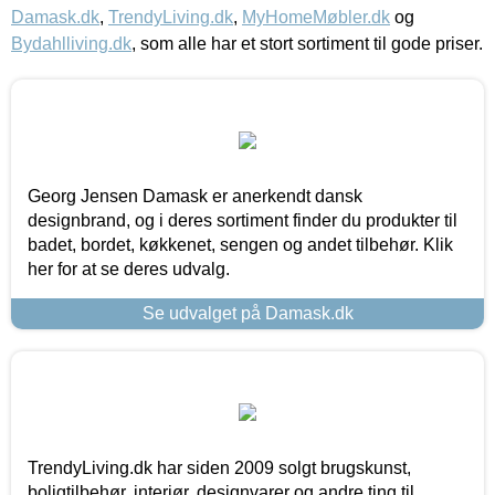
Damask.dk
,
TrendyLiving.dk
,
MyHomeMøbler.dk
og
Bydahlliving.dk
, som alle har et stort sortiment til gode priser.
Georg Jensen Damask er anerkendt dansk
designbrand, og i deres sortiment finder du produkter til
badet, bordet, køkkenet, sengen og andet tilbehør. Klik
her for at se deres udvalg.
Se udvalget på Damask.dk
TrendyLiving.dk har siden 2009 solgt brugskunst,
boligtilbehør, interiør, designvarer og andre ting til