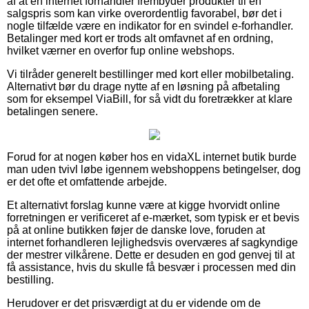
af at en internet forhandler frembyder produkter til en
salgspris som kan virke overordentlig favorabel, bør det i
nogle tilfælde være en indikator for en svindel e-forhandler.
Betalinger med kort er trods alt omfavnet af en ordning,
hvilket værner en overfor fup online webshops.
Vi tilråder generelt bestillinger med kort eller mobilbetaling.
Alternativt bør du drage nytte af en løsning på afbetaling
som for eksempel ViaBill, for så vidt du foretrækker at klare
betalingen senere.
Forud for at nogen køber hos en vidaXL internet butik burde
man uden tvivl løbe igennem webshoppens betingelser, dog
er det ofte et omfattende arbejde.
Et alternativt forslag kunne være at kigge hvorvidt online
forretningen er verificeret af e-mærket, som typisk er et bevis
på at online butikken føjer de danske love, foruden at
internet forhandleren lejlighedsvis overværes af sagkyndige
der mestrer vilkårene. Dette er desuden en god genvej til at
få assistance, hvis du skulle få besvær i processen med din
bestilling.
Herudover er det prisværdigt at du er vidende om de