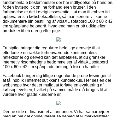
fundamentale bestemmelser der har indflydelse på handlen,
fx den byttepolitik online forhandleren bruger. I den
forbindelse er det i øvrigt essesentielt, at man til enhver tid
opbevarer sin købsbekræftelse, så man senere vil kunne
dokumentere sin bestilling af vidaXL sofabord 100 x 60 x 42
cm spånplade betongrå, hvad end man er på udkig efter
produkter til en dreng eller pige.
Trustpilot bringer dig regulære belejlige genveje til at
efterforske en række forhenværende konsumenters
reflektioner og derved kan det anbefales, at du gransker
internet virksomhedens bedømmelser af vidaXL sofabord
100 x 60 x 42 cm spånplade betongrå før du handler.
Facebook bringer dig tillige nogenlunde pæne løsninger til
at få indblik i internet butikkens kundefokus. Her ses en del
webshops hvor det er muligt at forfatte en evaluering af
købsoplevelsen, hvilket på samme måde må bruges til at
vurdere hvor glade kunderne er.
Denne side er finansieret af annoncer. Vi har samarbejder
med en hel del online varehuse derved at vi markedsfører