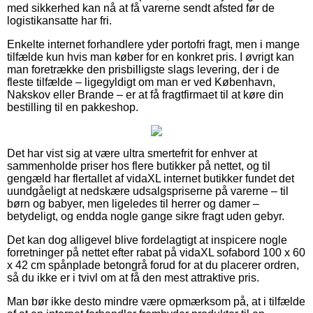
med sikkerhed kan nå at få varerne sendt afsted før de
logistikansatte har fri.
Enkelte internet forhandlere yder portofri fragt, men i mange
tilfælde kun hvis man køber for en konkret pris. I øvrigt kan
man foretrække den prisbilligste slags levering, der i de
fleste tilfælde – ligegyldigt om man er ved København,
Nakskov eller Brande – er at få fragtfirmaet til at køre din
bestilling til en pakkeshop.
Det har vist sig at være ultra smertefrit for enhver at
sammenholde priser hos flere butikker på nettet, og til
gengæld har flertallet af vidaXL internet butikker fundet det
uundgåeligt at nedskære udsalgspriserne på varerne – til
børn og babyer, men ligeledes til herrer og damer –
betydeligt, og endda nogle gange sikre fragt uden gebyr.
Det kan dog alligevel blive fordelagtigt at inspicere nogle
forretninger på nettet efter rabat på vidaXL sofabord 100 x 60
x 42 cm spånplade betongrå forud for at du placerer ordren,
så du ikke er i tvivl om at få den mest attraktive pris.
Man bør ikke desto mindre være opmærksom på, at i tilfælde