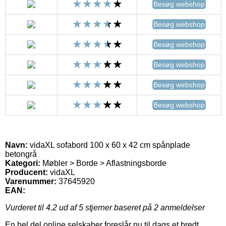
Besøg webshop
Besøg webshop
Besøg webshop
Besøg webshop
Besøg webshop
Besøg webshop
Navn:
vidaXL sofabord 100 x 60 x 42 cm spånplade
betongrå
Kategori:
Møbler > Borde > Aflastningsborde
Producent:
vidaXL
Varenummer:
37645920
EAN:
Vurderet til
4.2
ud af 5 stjerner baseret på
2
anmeldelser
En hel del online selskaber foreslår nu til dags et bredt