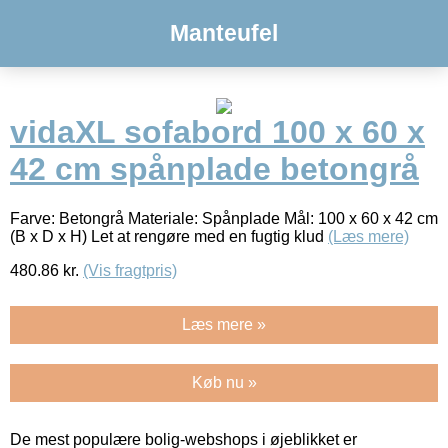
Manteufel
vidaXL sofabord 100 x 60 x
42 cm spånplade betongrå
Farve: Betongrå Materiale: Spånplade Mål: 100 x 60 x 42 cm
(B x D x H) Let at rengøre med en fugtig klud
(Læs mere)
480.86
kr.
(Vis fragtpris)
Læs mere »
Køb nu »
De mest populære bolig-webshops i øjeblikket er