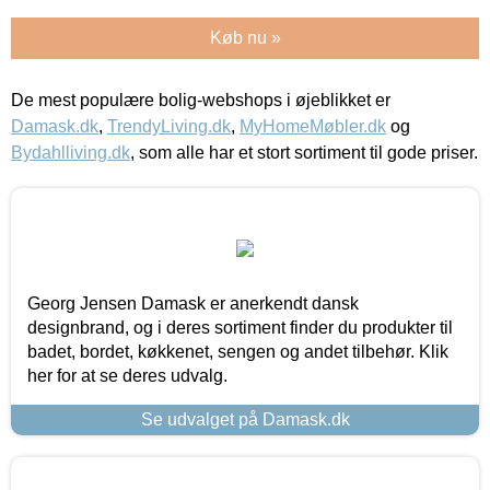
Køb nu »
De mest populære bolig-webshops i øjeblikket er
Damask.dk
,
TrendyLiving.dk
,
MyHomeMøbler.dk
og
Bydahlliving.dk
, som alle har et stort sortiment til gode priser.
Georg Jensen Damask er anerkendt dansk
designbrand, og i deres sortiment finder du produkter til
badet, bordet, køkkenet, sengen og andet tilbehør. Klik
her for at se deres udvalg.
Se udvalget på Damask.dk