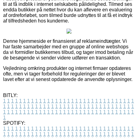
til at få indblik i internet selskabets pålidelighed. Tilmed ses
endda butikker på nettet hvor du kan aflevere en evaluering
af ordreforløbet, som tilmed burde udnyttes til at få et indtryk
af tilfredsheden hos kunderne.
Denne hjemmeside er finansieret af reklameindtægter. Vi
har faste samarbejder med en gruppe af online webshops
da vi formidler butikkernes tilbud, og tager imod betaling når
de besøgende vi sender videre udfører en transaktion.
Vejledning omkring produkter og internet firmaer opdateres
ofte, men vi tager forbehold for reguleringer der er blevet
lavet efter at vi senest opdaterede de anvendte oplysninger.
BITLY:
1
1
1
1
1
1
1
1
1
1
1
1
1
1
1
1
1
1
1
1
1
1
1
1
1
1
1
1
1
1
1
1
1
1
1
1
1
1
1
1
1
1
1
1
1
1
1
1
1
1
1
1
1
1
1
1
1
1
1
1
1
1
1
1
1
1
1
1
1
1
1
1
1
1
1
1
1
1
1
1
1
1
1
1
1
1
1
1
1
1
1
1
1
1
1
1
1
1
1
1
SPOTIFY:
1
1
1
1
1
1
1
1
1
1
1
1
1
1
1
1
1
1
1
1
1
1
1
1
1
1
1
1
1
1
1
1
1
1
1
1
1
1
1
1
1
1
1
1
1
1
1
1
1
1
1
1
1
1
1
1
1
1
1
1
1
1
1
1
1
1