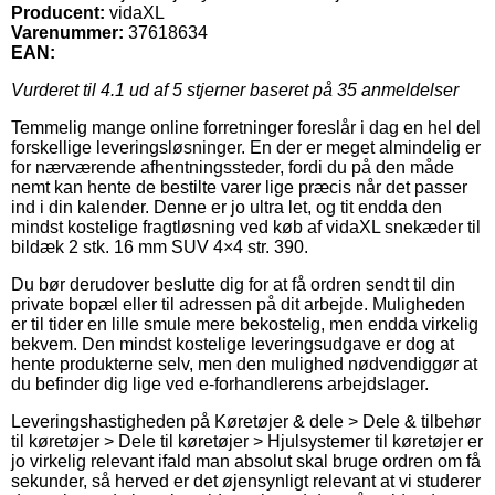
Producent:
vidaXL
Varenummer:
37618634
EAN:
Vurderet til
4.1
ud af 5 stjerner baseret på
35
anmeldelser
Temmelig mange online forretninger foreslår i dag en hel del
forskellige leveringsløsninger. En der er meget almindelig er
for nærværende afhentningssteder, fordi du på den måde
nemt kan hente de bestilte varer lige præcis når det passer
ind i din kalender. Denne er jo ultra let, og tit endda den
mindst kostelige fragtløsning ved køb af vidaXL snekæder til
bildæk 2 stk. 16 mm SUV 4×4 str. 390.
Du bør derudover beslutte dig for at få ordren sendt til din
private bopæl eller til adressen på dit arbejde. Muligheden
er til tider en lille smule mere bekostelig, men endda virkelig
bekvem. Den mindst kostelige leveringsudgave er dog at
hente produkterne selv, men den mulighed nødvendiggør at
du befinder dig lige ved e-forhandlerens arbejdslager.
Leveringshastigheden på Køretøjer & dele > Dele & tilbehør
til køretøjer > Dele til køretøjer > Hjulsystemer til køretøjer er
jo virkelig relevant ifald man absolut skal bruge ordren om få
sekunder, så herved er det øjensynligt relevant at vi studerer