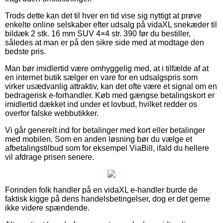
Trods dette kan det til hver en tid vise sig nyttigt at prøve
enkelte online selskaber efter udsalg på vidaXL snekæder til
bildæk 2 stk. 16 mm SUV 4×4 str. 390 før du bestiller,
således at man er på den sikre side med at modtage den
bedste pris.
Man bør imidlertid være omhyggelig med, at i tilfælde af at
en internet butik sælger en vare for en udsalgspris som
virker usædvanlig attraktiv, kan det ofte være et signal om en
bedragerisk e-forhandler. Køb med gængse betalingskort er
imidlertid dækket ind under et lovbud, hvilket redder os
overfor falske webbutikker.
Vi går generelt ind for betalinger med kort eller betalinger
med mobilen. Som en anden løsning bør du vælge et
afbetalingstilbud som for eksempel ViaBill, ifald du hellere
vil afdrage prisen senere.
Forinden folk handler på en vidaXL e-handler burde de
faktisk kigge på dens handelsbetingelser, dog er det gerne
ikke videre spændende.