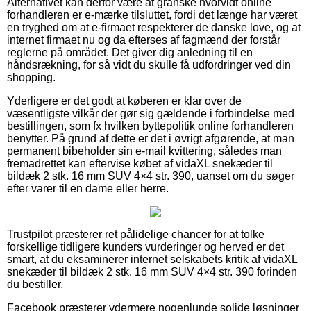
Alternativet kan derfor være at granske hvorvidt online
forhandleren er e-mærke tilsluttet, fordi det længe har været
en tryghed om at e-firmaet respekterer de danske love, og at
internet firmaet nu og da efterses af fagmænd der forstår
reglerne på området. Det giver dig anledning til en
håndsrækning, for så vidt du skulle få udfordringer ved din
shopping.
Yderligere er det godt at køberen er klar over de
væsentligste vilkår der gør sig gældende i forbindelse med
bestillingen, som fx hvilken byttepolitik online forhandleren
benytter. På grund af dette er det i øvrigt afgørende, at man
permanent bibeholder sin e-mail kvittering, således man
fremadrettet kan eftervise købet af vidaXL snekæder til
bildæk 2 stk. 16 mm SUV 4×4 str. 390, uanset om du søger
efter varer til en dame eller herre.
Trustpilot præsterer ret pålidelige chancer for at tolke
forskellige tidligere kunders vurderinger og herved er det
smart, at du eksaminerer internet selskabets kritik af vidaXL
snekæder til bildæk 2 stk. 16 mm SUV 4×4 str. 390 forinden
du bestiller.
Facebook præsterer ydermere nogenlunde solide løsninger