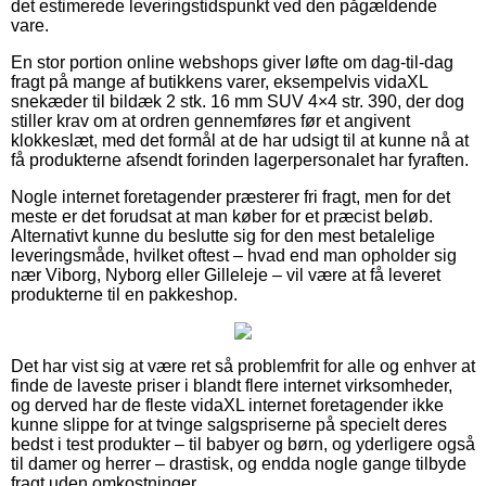
det estimerede leveringstidspunkt ved den pågældende
vare.
En stor portion online webshops giver løfte om dag-til-dag
fragt på mange af butikkens varer, eksempelvis vidaXL
snekæder til bildæk 2 stk. 16 mm SUV 4×4 str. 390, der dog
stiller krav om at ordren gennemføres før et angivent
klokkeslæt, med det formål at de har udsigt til at kunne nå at
få produkterne afsendt forinden lagerpersonalet har fyraften.
Nogle internet foretagender præsterer fri fragt, men for det
meste er det forudsat at man køber for et præcist beløb.
Alternativt kunne du beslutte sig for den mest betalelige
leveringsmåde, hvilket oftest – hvad end man opholder sig
nær Viborg, Nyborg eller Gilleleje – vil være at få leveret
produkterne til en pakkeshop.
Det har vist sig at være ret så problemfrit for alle og enhver at
finde de laveste priser i blandt flere internet virksomheder,
og derved har de fleste vidaXL internet foretagender ikke
kunne slippe for at tvinge salgspriserne på specielt deres
bedst i test produkter – til babyer og børn, og yderligere også
til damer og herrer – drastisk, og endda nogle gange tilbyde
fragt uden omkostninger.