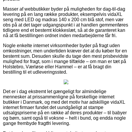
Masser af webbutikker byder på muligheden for dag-til-dag
levering på en lang række produkter, eksempelvis vidaXL
seng med LED og madras 140 x 200 cm blå stof, men vær
obs på at det tager udgangspunkt i at handlen gemmenføres
tidligere end et bestemt klokkeslæt, så at de garanteret kan
nå at få bestillingen ordnet inden medarbejderne får fri.
Nogle enkelte internet virksomheder byder på fragt uden
omkostninger, men undertiden kræver det at du køber for en
bestemt sum. Desuden skulle du tage den mest prisbevidste
mulighed for fragt, som i mange tilfælde – om man er tæt på
Holstebro, Værløse eller Hammel – er at få bragt din
bestilling til et udleveringssted.
Det er i dag ekstremt let gængeligt for almindelige
mennesker at prissammenligne på forskellige internet
butikker i Danmark, og med det motiv har adskillige vidaXL
internet firmaer fundet det uundgåeligt at stampe
udsalgspriserne på en række af deres produkter – til babyer
og børn, samt også til voksne – helt i bund, og endda nogle
gange frembyde fragtfri levering.