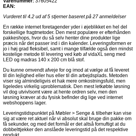
Varenummer:
37605422
EAN:
Vurderet til
4.2
ud af 5 stjerner baseret på
27
anmeldelser
En række internet foretagender yder i øjeblikket en hel del
forskellige fragtmetoder. Den mest populære er efterhånden
pakkeshops, hvor du så selv henter dine produkter lige
præcis når det passer ind i din kalender. Leveringsformen er
jo i høj grad fleksibel, samt i mange tilfælde også den mindst
kostelige metode til levering ved køb af vidaXL seng med
LED og madras 140 x 200 cm blå stof.
Du kunne omvendt afveje for og imod at vælge at få leveret
til din lejlighed eller hus eller til din arbejdsplads. Metoden
viser sig almindeligvis et hak mere omkostningsfuld, men
ligeledes virkelig uproblematisk. Den mest letkøbte løsning
vil dog utvivlsomt være at hente ordren selv, men den
løsning kræver at du fysisk befinder dig lige ved internet
webshoppens lager.
Leveringstidspunktet på Møbler > Senge & tilbehør kan vise
sig at være ret aktuel når vi absolut skal bruge din pakke om
få sekunder, og med det formål er det altså fornuftigt at du
dobbelttjekker den anslåede leveringstid på det respektive
produkt.