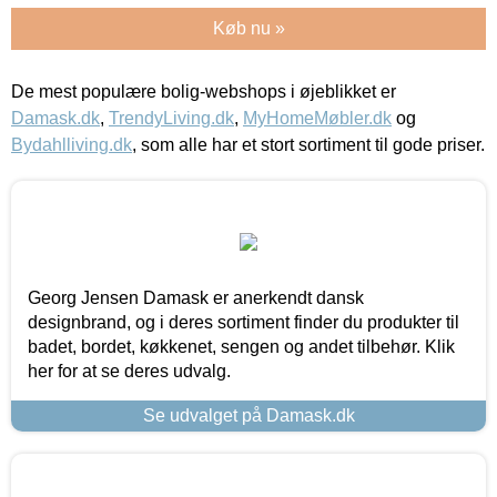
Køb nu »
De mest populære bolig-webshops i øjeblikket er
Damask.dk
,
TrendyLiving.dk
,
MyHomeMøbler.dk
og
Bydahlliving.dk
, som alle har et stort sortiment til gode priser.
Georg Jensen Damask er anerkendt dansk
designbrand, og i deres sortiment finder du produkter til
badet, bordet, køkkenet, sengen og andet tilbehør. Klik
her for at se deres udvalg.
Se udvalget på Damask.dk