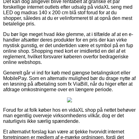
Det kan dog alligevel blive rentabelt at granske et par
forskellige internet outlets efter udsalg på vidaXL seng med
LED og madras 140 x 200 cm blå stof forud for at du
shopper, således at du er velinformeret til at opnå den mest
betalelige pris.
Du bør lige meget hvad ikke glemme, at i tilfælde af at en e-
handler afsætter deres produkter for en pris der kan virke
mystisk gunstig, er det undertiden være et symbol på en fup
online shop. Shopping med kort er imidlertid en del af et
reglement, hvilket forsvarer køberen overfor bedrageriske
online webshops.
Generelt går vi ind for køb med gængse betalingskort eller
MobilePay. Som en alternativ mulighed bør du drage nytte af
en løsning på afbetaling som fx ViaBill, når du higer efter at
afdrage omkostningerne over en længere periode.
Forud for at folk køber hos en vidaXL shop på nettet behøver
man egentlig overveje virksomhedens vilkår, dog er det
naturligvis ikke særlig spændende.
Et alternativt forslag kan være at tjekke hvorvidt internet
forretningen er medlem af e-mærke ordningen, fordi det