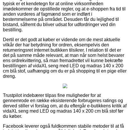
typisk er et kendetegn for at online virksomheden
imødekommer de opstillede regler, og at e-shoppen fra tid til
anden vurderes af fagmænd som er indført i
bestemmelserne på området. Desuden får du lejlighed til
bistand, såfremt du bliver udsat for udfordringer ved din
bestilling.
Dertil er det godt at køber er vidende om de mest aktuelle
vilkår der har betydning for ordren, eksempelvis den
returneringsret internet butikken tilsikrer. I relation til det er
det på samme måde relevant, at man når som helst bevarer
ens ordrekvittering, så man fremadrettet vil kunne bekræfte
bestillingen af vidaXL seng med LED og madras 140 x 200
cm blå stof, uafhængig om du er på shopping til en pige eller
dreng.
Trustpilot indebærer tilpas fine muligheder for at
gennemrode en række eksisterende forbrugeres ratings og
derved stiller vi forslag om, at du eftergår e-butikkens kritik af
vidaXL seng med LED og madras 140 x 200 cm blå stof før
du køber.
Facebook leverer også fuldkommen stabile metoder til at få