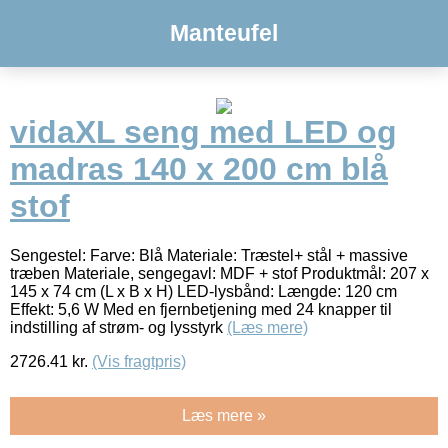
Manteufel
vidaXL seng med LED og
madras 140 x 200 cm blå
stof
Sengestel: Farve: Blå Materiale: Træstel+ stål + massive
træben Materiale, sengegavl: MDF + stof Produktmål: 207 x
145 x 74 cm (L x B x H) LED-lysbånd: Længde: 120 cm
Effekt: 5,6 W Med en fjernbetjening med 24 knapper til
indstilling af strøm- og lysstyrk
(Læs mere)
2726.41
kr.
(Vis fragtpris)
Læs mere »