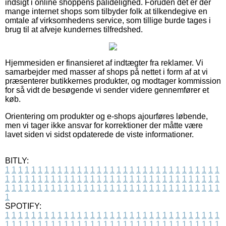
indsigt i online shoppens pålidelighed. Foruden det er der
mange internet shops som tilbyder folk at tilkendegive en
omtale af virksomhedens service, som tillige burde tages i
brug til at afveje kundernes tilfredshed.
Hjemmesiden er finansieret af indtægter fra reklamer. Vi
samarbejder med masser af shops på nettet i form af at vi
præsenterer butikkernes produkter, og modtager kommission
for så vidt de besøgende vi sender videre gennemfører et
køb.
Orientering om produkter og e-shops ajourføres løbende,
men vi tager ikke ansvar for korrektioner der måtte være
lavet siden vi sidst opdaterede de viste informationer.
BITLY:
1
1
1
1
1
1
1
1
1
1
1
1
1
1
1
1
1
1
1
1
1
1
1
1
1
1
1
1
1
1
1
1
1
1
1
1
1
1
1
1
1
1
1
1
1
1
1
1
1
1
1
1
1
1
1
1
1
1
1
1
1
1
1
1
1
1
1
1
1
1
1
1
1
1
1
1
1
1
1
1
1
1
1
1
1
1
1
1
1
1
1
1
1
1
1
1
1
1
1
1
SPOTIFY:
1
1
1
1
1
1
1
1
1
1
1
1
1
1
1
1
1
1
1
1
1
1
1
1
1
1
1
1
1
1
1
1
1
1
1
1
1
1
1
1
1
1
1
1
1
1
1
1
1
1
1
1
1
1
1
1
1
1
1
1
1
1
1
1
1
1