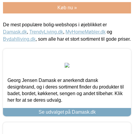
Køb nu »
De mest populære bolig-webshops i øjeblikket er
Damask.dk
,
TrendyLiving.dk
,
MyHomeMøbler.dk
og
Bydahlliving.dk
, som alle har et stort sortiment til gode priser.
Georg Jensen Damask er anerkendt dansk
designbrand, og i deres sortiment finder du produkter til
badet, bordet, køkkenet, sengen og andet tilbehør. Klik
her for at se deres udvalg.
Se udvalget på Damask.dk