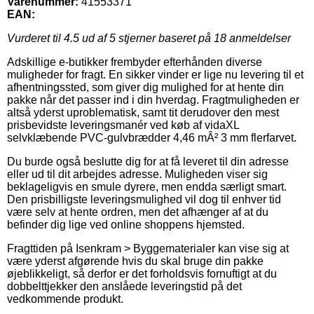
Varenummer:
41553371
EAN:
Vurderet til
4.5
ud af 5 stjerner baseret på
18
anmeldelser
Adskillige e-butikker frembyder efterhånden diverse
muligheder for fragt. En sikker vinder er lige nu levering til et
afhentningssted, som giver dig mulighed for at hente din
pakke når det passer ind i din hverdag. Fragtmuligheden er
altså yderst uproblematisk, samt tit derudover den mest
prisbevidste leveringsmanér ved køb af vidaXL
selvklæbende PVC-gulvbrædder 4,46 mÂ² 3 mm flerfarvet.
Du burde også beslutte dig for at få leveret til din adresse
eller ud til dit arbejdes adresse. Muligheden viser sig
beklageligvis en smule dyrere, men endda særligt smart.
Den prisbilligste leveringsmulighed vil dog til enhver tid
være selv at hente ordren, men det afhænger af at du
befinder dig lige ved online shoppens hjemsted.
Fragttiden på Isenkram > Byggematerialer kan vise sig at
være yderst afgørende hvis du skal bruge din pakke
øjeblikkeligt, så derfor er det forholdsvis fornuftigt at du
dobbelttjekker den anslåede leveringstid på det
vedkommende produkt.