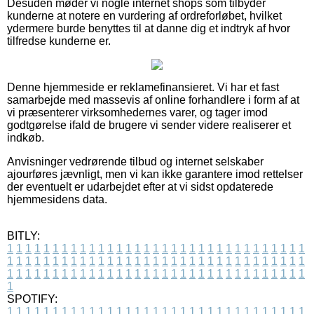
Desuden møder vi nogle internet shops som tilbyder
kunderne at notere en vurdering af ordreforløbet, hvilket
ydermere burde benyttes til at danne dig et indtryk af hvor
tilfredse kunderne er.
Denne hjemmeside er reklamefinansieret. Vi har et fast
samarbejde med massevis af online forhandlere i form af at
vi præsenterer virksomhedernes varer, og tager imod
godtgørelse ifald de brugere vi sender videre realiserer et
indkøb.
Anvisninger vedrørende tilbud og internet selskaber
ajourføres jævnligt, men vi kan ikke garantere imod rettelser
der eventuelt er udarbejdet efter at vi sidst opdaterede
hjemmesidens data.
BITLY:
1
1
1
1
1
1
1
1
1
1
1
1
1
1
1
1
1
1
1
1
1
1
1
1
1
1
1
1
1
1
1
1
1
1
1
1
1
1
1
1
1
1
1
1
1
1
1
1
1
1
1
1
1
1
1
1
1
1
1
1
1
1
1
1
1
1
1
1
1
1
1
1
1
1
1
1
1
1
1
1
1
1
1
1
1
1
1
1
1
1
1
1
1
1
1
1
1
1
1
1
SPOTIFY:
1
1
1
1
1
1
1
1
1
1
1
1
1
1
1
1
1
1
1
1
1
1
1
1
1
1
1
1
1
1
1
1
1