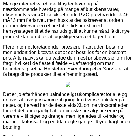
Mange internet varehuse tilbyder levering på
næstkommende hverdag på mange af butikkens varer,
eksempelvis vidaXL selvklæbende PVC-gulvbrædder 4,46
mÂ² 3 mm flerfarvet, men husk at det påkræver at ordren
gennemføres inden et besluttet tidspunkt, med
hensynstagen til at de har udsigt til at kunne nå at få dit nye
produkt klar forud for at logistikpersonalet tager hjem.
Flere internet foretagender præsterer fragt uden betaling,
men undertiden kræves det at der bestilles for en bestemt
pris. Alternativt skal du vælge den mest prisbevidste form for
fragt, hvilket i de fleste tilfælde – uafhængig om man
befinder sig tæt på Holstebro, Svendborg eller Sorø – er at
få bragt dine produkter til et afhentningssted.
Det er jo efterhånden ualmindeligt ukompliceret for alle og
enhver at lave prissammenligning fra diverse butikker på
nettet, og herved har de fleste vidaXL online virksomheder
fundet det uundgåeligt at formindske udsalgspriserne på
varerne – til piger og drenge, men ligeledes til kvinder og
mænd – kolossalt, og endda nogle gange tilbyde fragt uden
betaling.