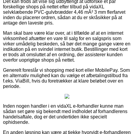
Det kan trods alt vise sig udbytterigt at udforske et par
forskellige shops på nettet efter tilbud på vidaXL
selvklæbende PVC-gulvbrædder 4,46 mÂ² 3 mm flerfarvet
inden du placerer ordren, sådan at du er skråsikker på at
antage den laveste pris.
Man skal bare være klar over, at i tilfælde af at en internet
virksomhed afsætter en vare til salg for en salgspris som
virker umådelig beskeden, så bør det mange gange være en
indikation på en svindel internet butik. Bestillinger med kort
er trods alt omsluttet af en ordning, der assisterer kunden
overfor uoprigtige shops på nettet.
Generelt foreslår vi shopping med kort eller MobilePay. Som
en alternativ mulighed kan du vælge et afbetalingstilbud fra
f.eks. ViaBill, hvis du foretrækker at klare beløbet over en
periode.
Inden nogen handler i en vidaXL e-forhandler kunne man
sådan set gøre sig bekendt med indholdet af forhandlerens
handelsaftale, dog er det undertiden ikke specielt
ophidsende.
En anden løsning kan være at tjekke hvorvidt e-forhandleren