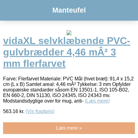
Manteufel
vidaXL selvklæbende PVC-
gulvbrædder 4,46 mÂ² 3
mm flerfarvet
Farve: Flerfarvet Materiale: PVC Mål (hvet bræt): 91,4 x 15,2
cm (L x B) Samlet areal: 4,46 mÂ² Tykkelse: 3 mm Opfylder
europæiske standarder såsom EN 13501-1, ISO 105-B02,
EN 660-2, DIN 51130, ISO 24345, ISO 24343 mv.
Modstandsdygtige over for mug, anti-
(Læs mere)
563.16
kr.
(Vis fragtpris)
Læs mere »