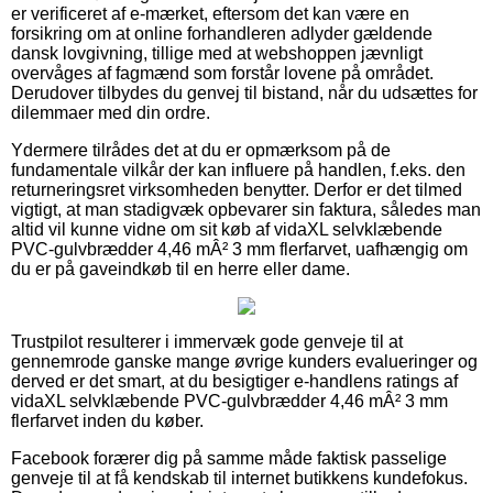
er verificeret af e-mærket, eftersom det kan være en
forsikring om at online forhandleren adlyder gældende
dansk lovgivning, tillige med at webshoppen jævnligt
overvåges af fagmænd som forstår lovene på området.
Derudover tilbydes du genvej til bistand, når du udsættes for
dilemmaer med din ordre.
Ydermere tilrådes det at du er opmærksom på de
fundamentale vilkår der kan influere på handlen, f.eks. den
returneringsret virksomheden benytter. Derfor er det tilmed
vigtigt, at man stadigvæk opbevarer sin faktura, således man
altid vil kunne vidne om sit køb af vidaXL selvklæbende
PVC-gulvbrædder 4,46 mÂ² 3 mm flerfarvet, uafhængig om
du er på gaveindkøb til en herre eller dame.
Trustpilot resulterer i immervæk gode genveje til at
gennemrode ganske mange øvrige kunders evalueringer og
derved er det smart, at du besigtiger e-handlens ratings af
vidaXL selvklæbende PVC-gulvbrædder 4,46 mÂ² 3 mm
flerfarvet inden du køber.
Facebook forærer dig på samme måde faktisk passelige
genveje til at få kendskab til internet butikkens kundefokus.