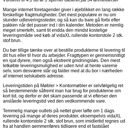
Mange internet foretagender giver i øjeblikket en lang række
forskellige fragtmuligheder. Det mest populære er nu om
stunder udleveringssteder, og så kan du bare gå forbi efter
pakken når det passer ind i din kalender. Metoden er nemlig
meget smertefri, samt tit endda den mindst kostelige
leveringsmåde ved køb af vidaXL rullende kontorstole 2 stk.
stof brun.
Du bør tillige tænke over at bestille produkterne til levering til
dit hus eller til hvor du arbejder. Fragttypen er gennemsnitligt
en sjat dyrere, men også ekstremt gnidningsløs. Den mest
letkøbte leveringsmulighed er uden tvivl at hente varerne
selv, som desværre står og falder med at du bor i nærheden
af internet selskabets adresse.
Leveringstiden på Møbler > Kontormøbler er selvfølgelig ret
så bestemmende såfremt man har brug for produkterne om
kort tid, og derfor er det skam passende at vi efterser den
anslåede leveringstid ved den vedkommende vare.
Temmelig mange outlets på nettet giver løfte om 1 dags
levering på mange af deres produkter, eksempelvis vidaXL
rullende kontorstole 2 stk. stof brun, som imidlertid regnes ud
fra at handlen gemmenføres tidligere end et fastslået