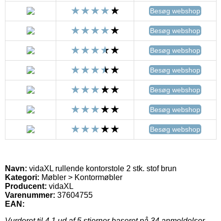
Besøg webshop
Besøg webshop
Besøg webshop
Besøg webshop
Besøg webshop
Besøg webshop
Besøg webshop
Navn:
vidaXL rullende kontorstole 2 stk. stof brun
Kategori:
Møbler > Kontormøbler
Producent:
vidaXL
Varenummer:
37604755
EAN:
Vurderet til
4.1
ud af 5 stjerner baseret på
34
anmeldelser