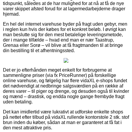
tidspunkt, således at de har mulighed for at nå at få de nye
varer skippet afsted forud for at lagermedarbejderne drager
hjemad.
En hel del internet varehuse byder på fragt uden gebyr, men
i reglen kun hvis der købes for et konkret beløb. I øvrigt kan
man beslutte sig for den mest betalelige leveringsmetode,
der i mange tilfælde – hvad end man er nær Taastrup,
Grenaa eller Sorø – vil blive at få fragtmanden til at bringe
din bestilling til et afhentningssted.
Det er jo efterhånden meget enkelt for forbrugerne at
sammenligne priser (via fx PriceRunner) på forskellige
online varehuse, og følgelig har flere vidaXL e-shops fundet
det nødvendigt at nedbringe salgsværdien på en række af
deres varer – til piger og drenge, og desuden også til kvinder
og mænd – drastisk, og endda nogle gange frembyde fragt
uden betaling.
Det kan imidlertid være lukrativt at udforske enkelte shops
på nettet efter tilbud på vidaXL rullende kontorstole 2 stk. stof
brun inden du køber, sådan at man er garanteret at få fat i
den mest attraktive pris.