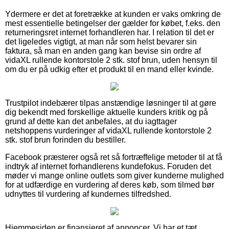
Ydermere er det at foretrække at kunden er vaks omkring de
mest essentielle betingelser der gælder for købet, f.eks. den
returneringsret internet forhandleren har. I relation til det er
det ligeledes vigtigt, at man når som helst bevarer sin
faktura, så man en anden gang kan bevise sin ordre af
vidaXL rullende kontorstole 2 stk. stof brun, uden hensyn til
om du er på udkig efter et produkt til en mand eller kvinde.
Trustpilot indebærer tilpas anstændige løsninger til at gøre
dig bekendt med forskellige aktuelle kunders kritik og på
grund af dette kan det anbefales, at du iagttager
netshoppens vurderinger af vidaXL rullende kontorstole 2
stk. stof brun forinden du bestiller.
Facebook præsterer også ret så fortræffelige metoder til at få
indtryk af internet forhandlerens kundefokus. Foruden det
møder vi mange online outlets som giver kunderne mulighed
for at udfærdige en vurdering af deres køb, som tilmed bør
udnyttes til vurdering af kundernes tilfredshed.
Hjemmesiden er finansieret af annoncer. Vi har et tæt