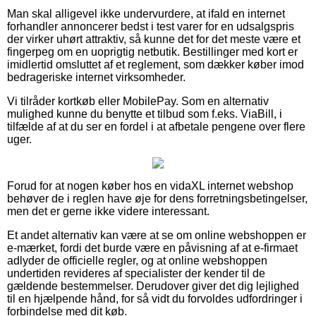
Man skal alligevel ikke undervurdere, at ifald en internet
forhandler annoncerer bedst i test varer for en udsalgspris
der virker uhørt attraktiv, så kunne det for det meste være et
fingerpeg om en uoprigtig netbutik. Bestillinger med kort er
imidlertid omsluttet af et reglement, som dækker køber imod
bedrageriske internet virksomheder.
Vi tilråder kortkøb eller MobilePay. Som en alternativ
mulighed kunne du benytte et tilbud som f.eks. ViaBill, i
tilfælde af at du ser en fordel i at afbetale pengene over flere
uger.
Forud for at nogen køber hos en vidaXL internet webshop
behøver de i reglen have øje for dens forretningsbetingelser,
men det er gerne ikke videre interessant.
Et andet alternativ kan være at se om online webshoppen er
e-mærket, fordi det burde være en påvisning af at e-firmaet
adlyder de officielle regler, og at online webshoppen
undertiden revideres af specialister der kender til de
gældende bestemmelser. Derudover giver det dig lejlighed
til en hjælpende hånd, for så vidt du forvoldes udfordringer i
forbindelse med dit køb.