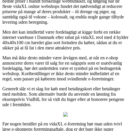
bedste priser i blandt forskellige webbutikker, og følgelig har de
fleste vidaXL online webshops fundet det nødvendigt at reducere
priserne på mange af deres produkter – til drenge og piger, og
samtidig også til voksne – kolossalt, og endda nogle gange tilbyde
levering uden beregning.
Men det kan imidlertid være fordelagtigt at kigge forbi en række
internet varehuse i Danmark efter rabat på vidaXL reol med 4 hylder
40x40x100 cm hærdet glas sort forinden du køber, sådan at du er
sikker på at få fat i den mest attraktive pris.
Man må ikke desto mindre være årvågen med, at når en e-shop
annoncerer deres varer til salg for en salgspris som er usædvanlig
fordelagtig, bør det undertiden være et symbol på en bedragerisk
webshop. Kortbestillinger er ikke desto mindre indbefattet af en
regel, som passer på køberen imod svindlende e-forretninger.
Generelt slår vi et slag for køb med betalingskort eller betalinger
med mobilen. Som alternativ burde du anvende en løsning fra
eksempelvis ViaBill, for så vidt du higer efter at honorere pengene
ude i fremtiden.
Før nogen bestiller på en vidaXL e-forretning bør man uden tvivl
læse e-shoppens forretningsaftale, dog er det bare ikke super