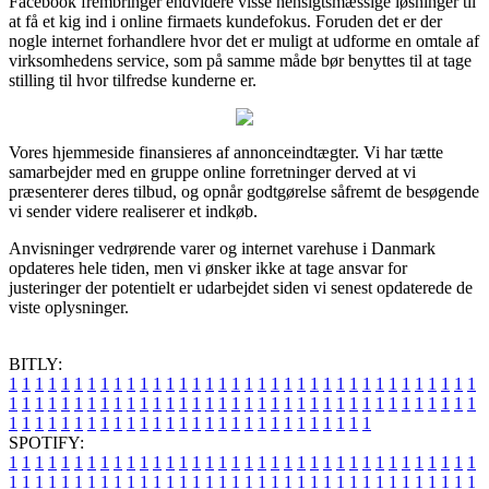
Facebook frembringer endvidere visse hensigtsmæssige løsninger til
at få et kig ind i online firmaets kundefokus. Foruden det er der
nogle internet forhandlere hvor det er muligt at udforme en omtale af
virksomhedens service, som på samme måde bør benyttes til at tage
stilling til hvor tilfredse kunderne er.
Vores hjemmeside finansieres af annonceindtægter. Vi har tætte
samarbejder med en gruppe online forretninger derved at vi
præsenterer deres tilbud, og opnår godtgørelse såfremt de besøgende
vi sender videre realiserer et indkøb.
Anvisninger vedrørende varer og internet varehuse i Danmark
opdateres hele tiden, men vi ønsker ikke at tage ansvar for
justeringer der potentielt er udarbejdet siden vi senest opdaterede de
viste oplysninger.
BITLY:
1
1
1
1
1
1
1
1
1
1
1
1
1
1
1
1
1
1
1
1
1
1
1
1
1
1
1
1
1
1
1
1
1
1
1
1
1
1
1
1
1
1
1
1
1
1
1
1
1
1
1
1
1
1
1
1
1
1
1
1
1
1
1
1
1
1
1
1
1
1
1
1
1
1
1
1
1
1
1
1
1
1
1
1
1
1
1
1
1
1
1
1
1
1
1
1
1
1
1
1
SPOTIFY:
1
1
1
1
1
1
1
1
1
1
1
1
1
1
1
1
1
1
1
1
1
1
1
1
1
1
1
1
1
1
1
1
1
1
1
1
1
1
1
1
1
1
1
1
1
1
1
1
1
1
1
1
1
1
1
1
1
1
1
1
1
1
1
1
1
1
1
1
1
1
1
1