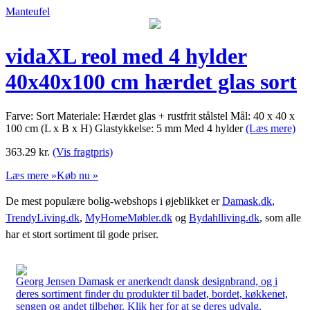
Manteufel
vidaXL reol med 4 hylder
40x40x100 cm hærdet glas sort
Farve: Sort Materiale: Hærdet glas + rustfrit stålstel Mål: 40 x 40 x
100 cm (L x B x H) Glastykkelse: 5 mm Med 4 hylder
(Læs mere)
363.29
kr.
(Vis fragtpris)
Læs mere »
Køb nu »
De mest populære bolig-webshops i øjeblikket er
Damask.dk
,
TrendyLiving.dk
,
MyHomeMøbler.dk
og
Bydahlliving.dk
, som alle
har et stort sortiment til gode priser.
Georg Jensen Damask er anerkendt dansk designbrand, og i
deres sortiment finder du produkter til badet, bordet, køkkenet,
sengen og andet tilbehør. Klik her for at se deres udvalg.