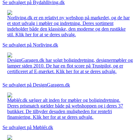
Se udvalget på Bydahlliving.dk
Norliving.dk er en relativt ny webshop på markedet, og de har
et stort udvalg i møbler og indretning. Deres sortiment
indeholder både den klassiske, den moderne og den rustikke
stil. Klik her for at se deres udvalg.
Se udvalget på Norliving.dk
DesignGaragen.dk har solgt boligindretning, designermøbler og
lamper siden 2010. De har en flot score på Trustpilot, og er
certificeret af E-mærket. Klik her for at se deres udvalg.
Se udvalget på DesignGaragen.dk
Møblér.dk sælger alt inden for møbler og boligindretning.
Deres prismatch gælder både på webshoppen og i deres 37
butikker. De tilbyder desuden muligheden for rentefri
finansiering. Klik her for at se deres udvalg.
Se udvalget på Møblér.dk