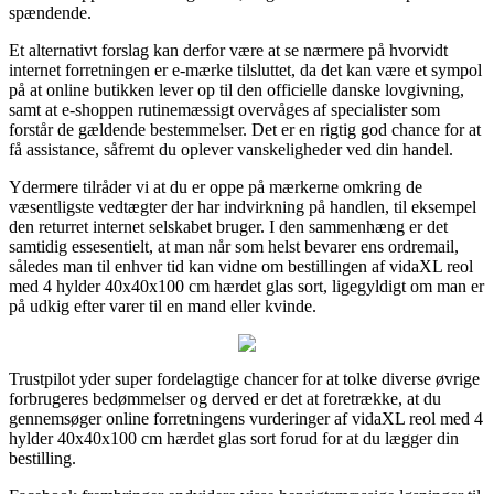
spændende.
Et alternativt forslag kan derfor være at se nærmere på hvorvidt
internet forretningen er e-mærke tilsluttet, da det kan være et sympol
på at online butikken lever op til den officielle danske lovgivning,
samt at e-shoppen rutinemæssigt overvåges af specialister som
forstår de gældende bestemmelser. Det er en rigtig god chance for at
få assistance, såfremt du oplever vanskeligheder ved din handel.
Ydermere tilråder vi at du er oppe på mærkerne omkring de
væsentligste vedtægter der har indvirkning på handlen, til eksempel
den returret internet selskabet bruger. I den sammenhæng er det
samtidig essesentielt, at man når som helst bevarer ens ordremail,
således man til enhver tid kan vidne om bestillingen af vidaXL reol
med 4 hylder 40x40x100 cm hærdet glas sort, ligegyldigt om man er
på udkig efter varer til en mand eller kvinde.
Trustpilot yder super fordelagtige chancer for at tolke diverse øvrige
forbrugeres bedømmelser og derved er det at foretrække, at du
gennemsøger online forretningens vurderinger af vidaXL reol med 4
hylder 40x40x100 cm hærdet glas sort forud for at du lægger din
bestilling.