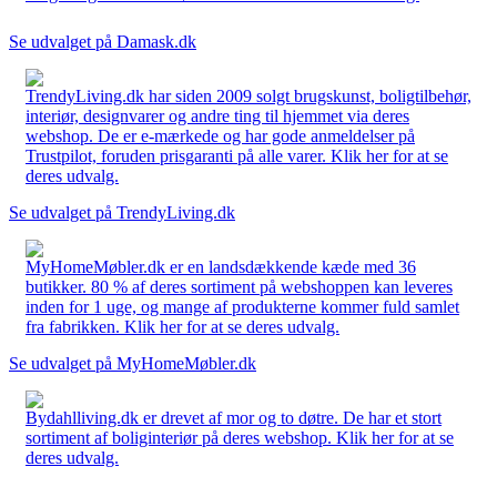
Se udvalget på Damask.dk
TrendyLiving.dk har siden 2009 solgt brugskunst, boligtilbehør,
interiør, designvarer og andre ting til hjemmet via deres
webshop. De er e-mærkede og har gode anmeldelser på
Trustpilot, foruden prisgaranti på alle varer. Klik her for at se
deres udvalg.
Se udvalget på TrendyLiving.dk
MyHomeMøbler.dk er en landsdækkende kæde med 36
butikker. 80 % af deres sortiment på webshoppen kan leveres
inden for 1 uge, og mange af produkterne kommer fuld samlet
fra fabrikken. Klik her for at se deres udvalg.
Se udvalget på MyHomeMøbler.dk
Bydahlliving.dk er drevet af mor og to døtre. De har et stort
sortiment af boliginteriør på deres webshop. Klik her for at se
deres udvalg.