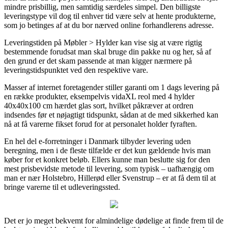
mindre prisbillig, men samtidig særdeles simpel. Den billigste
leveringstype vil dog til enhver tid være selv at hente produkterne,
som jo betinges af at du bor nærved online forhandlerens adresse.
Leveringstiden på Møbler > Hylder kan vise sig at være rigtig
bestemmende forudsat man skal bruge din pakke nu og her, så af
den grund er det skam passende at man kigger nærmere på
leveringstidspunktet ved den respektive vare.
Masser af internet foretagender stiller garanti om 1 dags levering på
en række produkter, eksempelvis vidaXL reol med 4 hylder
40x40x100 cm hærdet glas sort, hvilket påkræver at ordren
indsendes før et nøjagtigt tidspunkt, sådan at de med sikkerhed kan
nå at få varerne fikset forud for at personalet holder fyraften.
En hel del e-forretninger i Danmark tilbyder levering uden
beregning, men i de fleste tilfælde er det kun gældende hvis man
køber for et konkret beløb. Ellers kunne man beslutte sig for den
mest prisbevidste metode til levering, som typisk – uafhængig om
man er nær Holstebro, Hillerød eller Svenstrup – er at få dem til at
bringe varerne til et udleveringssted.
Det er jo meget bekvemt for almindelige dødelige at finde frem til de