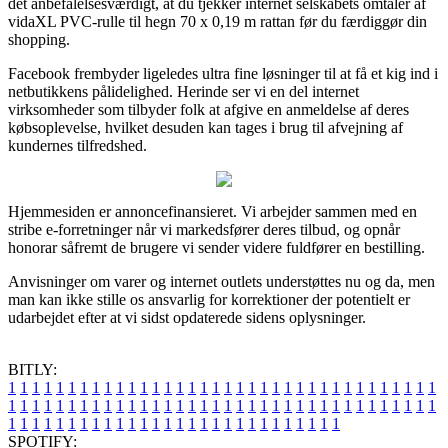
det anbefalelsesværdigt, at du tjekker internet selskabets omtaler af
vidaXL PVC-rulle til hegn 70 x 0,19 m rattan før du færdiggør din
shopping.
Facebook frembyder ligeledes ultra fine løsninger til at få et kig ind i
netbutikkens pålidelighed. Herinde ser vi en del internet
virksomheder som tilbyder folk at afgive en anmeldelse af deres
købsoplevelse, hvilket desuden kan tages i brug til afvejning af
kundernes tilfredshed.
Hjemmesiden er annoncefinansieret. Vi arbejder sammen med en
stribe e-forretninger når vi markedsfører deres tilbud, og opnår
honorar såfremt de brugere vi sender videre fuldfører en bestilling.
Anvisninger om varer og internet outlets understøttes nu og da, men
man kan ikke stille os ansvarlig for korrektioner der potentielt er
udarbejdet efter at vi sidst opdaterede sidens oplysninger.
BITLY:
1
1
1
1
1
1
1
1
1
1
1
1
1
1
1
1
1
1
1
1
1
1
1
1
1
1
1
1
1
1
1
1
1
1
1
1
1
1
1
1
1
1
1
1
1
1
1
1
1
1
1
1
1
1
1
1
1
1
1
1
1
1
1
1
1
1
1
1
1
1
1
1
1
1
1
1
1
1
1
1
1
1
1
1
1
1
1
1
1
1
1
1
1
1
1
1
1
1
1
1
SPOTIFY: