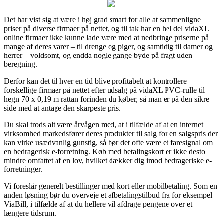
Det har vist sig at være i høj grad smart for alle at sammenligne
priser på diverse firmaer på nettet, og til tak har en hel del vidaXL
online firmaer ikke kunne lade være med at nedbringe priserne på
mange af deres varer – til drenge og piger, og samtidig til damer og
herrer – voldsomt, og endda nogle gange byde på fragt uden
beregning.
Derfor kan det til hver en tid blive profitabelt at kontrollere
forskellige firmaer på nettet efter udsalg på vidaXL PVC-rulle til
hegn 70 x 0,19 m rattan forinden du køber, så man er på den sikre
side med at antage den skarpeste pris.
Du skal trods alt være årvågen med, at i tilfælde af at en internet
virksomhed markedsfører deres produkter til salg for en salgspris der
kan virke usædvanlig gunstig, så bør det ofte være et faresignal om
en bedragerisk e-forretning. Køb med betalingskort er ikke desto
mindre omfattet af en lov, hvilket dækker dig imod bedrageriske e-
forretninger.
Vi foreslår generelt bestillinger med kort eller mobilbetaling. Som en
anden løsning bør du overveje et afbetalingstilbud fra for eksempel
ViaBill, i tilfælde af at du hellere vil afdrage pengene over et
længere tidsrum.