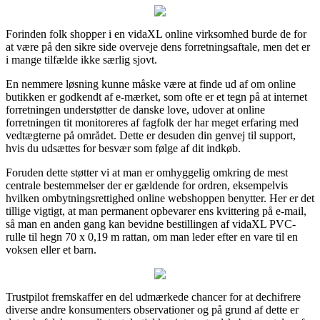
Forinden folk shopper i en vidaXL online virksomhed burde de for
at være på den sikre side overveje dens forretningsaftale, men det er
i mange tilfælde ikke særlig sjovt.
En nemmere løsning kunne måske være at finde ud af om online
butikken er godkendt af e-mærket, som ofte er et tegn på at internet
forretningen understøtter de danske love, udover at online
forretningen tit monitoreres af fagfolk der har meget erfaring med
vedtægterne på området. Dette er desuden din genvej til support,
hvis du udsættes for besvær som følge af dit indkøb.
Foruden dette støtter vi at man er omhyggelig omkring de mest
centrale bestemmelser der er gældende for ordren, eksempelvis
hvilken ombytningsrettighed online webshoppen benytter. Her er det
tillige vigtigt, at man permanent opbevarer ens kvittering på e-mail,
så man en anden gang kan bevidne bestillingen af vidaXL PVC-
rulle til hegn 70 x 0,19 m rattan, om man leder efter en vare til en
voksen eller et barn.
Trustpilot fremskaffer en del udmærkede chancer for at dechifrere
diverse andre konsumenters observationer og på grund af dette er