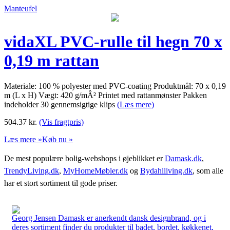
Manteufel
vidaXL PVC-rulle til hegn 70 x
0,19 m rattan
Materiale: 100 % polyester med PVC-coating Produktmål: 70 x 0,19
m (L x H) Vægt: 420 g/mÂ² Printet med rattanmønster Pakken
indeholder 30 gennemsigtige klips
(Læs mere)
504.37
kr.
(Vis fragtpris)
Læs mere »
Køb nu »
De mest populære bolig-webshops i øjeblikket er
Damask.dk
,
TrendyLiving.dk
,
MyHomeMøbler.dk
og
Bydahlliving.dk
, som alle
har et stort sortiment til gode priser.
Georg Jensen Damask er anerkendt dansk designbrand, og i
deres sortiment finder du produkter til badet, bordet, køkkenet,