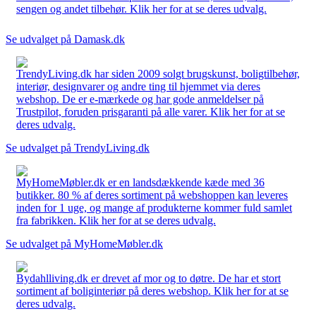
sengen og andet tilbehør. Klik her for at se deres udvalg.
Se udvalget på Damask.dk
TrendyLiving.dk har siden 2009 solgt brugskunst, boligtilbehør,
interiør, designvarer og andre ting til hjemmet via deres
webshop. De er e-mærkede og har gode anmeldelser på
Trustpilot, foruden prisgaranti på alle varer. Klik her for at se
deres udvalg.
Se udvalget på TrendyLiving.dk
MyHomeMøbler.dk er en landsdækkende kæde med 36
butikker. 80 % af deres sortiment på webshoppen kan leveres
inden for 1 uge, og mange af produkterne kommer fuld samlet
fra fabrikken. Klik her for at se deres udvalg.
Se udvalget på MyHomeMøbler.dk
Bydahlliving.dk er drevet af mor og to døtre. De har et stort
sortiment af boliginteriør på deres webshop. Klik her for at se
deres udvalg.