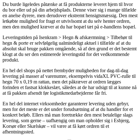
Du burde ligeledes påtænke at få produkterne leveret hjem til hvor
du bor eller ud på din arbejdsplads. Denne viser sig i mange tilfælde
en anelse dyrere, men derudover ekstremt hensigtsmæssig. Den mest
letkøbte mulighed for fragt er utvivlsomt at du selv henter ordren,
men den mulighed kræver at du har bopæl tæt på e-handlens bopæl.
Leveringstiden på Isenkram > Hegn & afskærmning > Tilbehør til
hegn & porte er selvfølgelig ualmindeligt aktuel i tilfælde af at du
absolut skal bruge pakken omgående, så af den grund er det bestemt
klogt at du ser den estimerede leveringstid for det vedkommende
produkt.
En hel del shops på nettet frembyder muligheden for dag-til-dag
levering på masser af varenumre, eksempelvis vidaXL PVC-rulle til
hegn 70 x 0,19 m rattan, men det påkræver at ordren lægges
forinden et fastsat klokkeslæt, således at de har udsigt til at kunne nå
at få pakken afsendt før logistikmedarbejderne får fri.
En hel del internet virksomheder garanterer levering uden gebyr,
men for det meste er det under forudsætning af at du handler for et
konkret beløb. Ellers må man foretrække den mest betalelige slags
levering, som gerne – uafhængig om man opholder sig i Esbjerg,
Korsør eller Skælskør – vil være at få kørt ordren til et
afhentningssted.