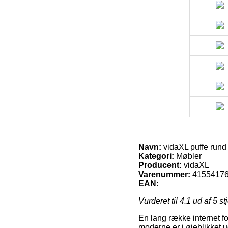
Navn:
vidaXL puffe rund
Kategori:
Møbler
Producent:
vidaXL
Varenummer:
4155417
EAN:
Vurderet til
4.1
ud af 5 st
En lang række internet f
moderne er i øjeblikket u