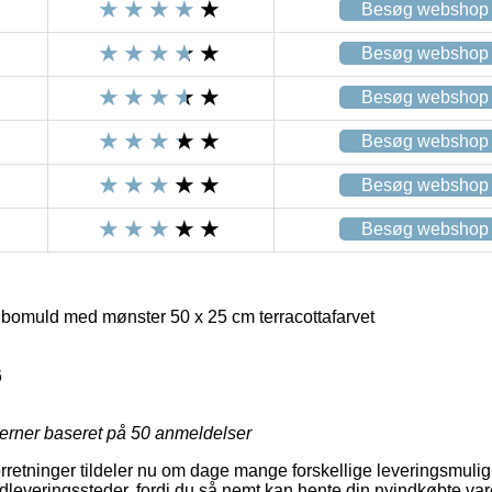
Besøg webshop
Besøg webshop
Besøg webshop
Besøg webshop
Besøg webshop
Besøg webshop
 bomuld med mønster 50 x 25 cm terracottafarvet
6
jerner baseret på
50
anmeldelser
orretninger tildeler nu om dage mange forskellige leveringsmul
dleveringssteder, fordi du så nemt kan hente din nyindkøbte vare