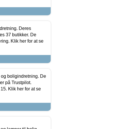
ndretning. Deres
s 37 butikker. De
ing. Klik her for at se
 og boligindretning. De
r på Trustpilot.
5. Klik her for at se