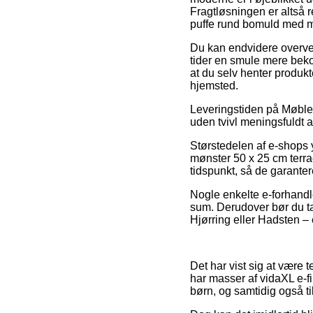
Fragtløsningen er altså 
puffe rund bomuld med mø
Du kan endvidere overveje 
tider en smule mere beko
at du selv henter produkt
hjemsted.
Leveringstiden på Møbler 
uden tvivl meningsfuldt 
Størstedelen af e-shops 
mønster 50 x 25 cm terrac
tidspunkt, så de garantere
Nogle enkelte e-forhandle
sum. Derudover bør du ta
Hjørring eller Hadsten – 
Det har vist sig at være t
har masser af vidaXL e-fi
børn, og samtidig også t