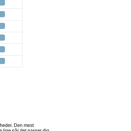
igheder. Den mest
 lige når det passer dig.