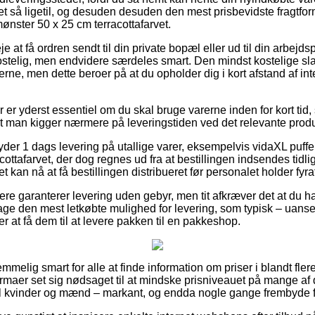
ret så ligetil, og desuden desuden den mest prisbevidste fragtfo
nster 50 x 25 cm terracottafarvet.
at få ordren sendt til din private bopæl eller ud til din arbejdsp
stelig, men endvidere særdeles smart. Den mindst kostelige slag
erne, men dette beroer på at du opholder dig i kort afstand af in
er yderst essentiel om du skal bruge varerne inden for kort tid,
at man kigger nærmere på leveringstiden ved det relevante produ
yder 1 dags levering på utallige varer, eksempelvis vidaXL puf
ottafarvet, der dog regnes ud fra at bestillingen indsendes tidli
t kan nå at få bestillingen distribueret før personalet holder fyra
re garanterer levering uden gebyr, men tit afkræver det at du h
ge den mest letkøbte mulighed for levering, som typisk – uanse
er at få dem til at levere pakken til en pakkeshop.
emmelig smart for alle at finde information om priser i blandt fler
rmaer set sig nødsaget til at mindske prisniveauet på mange af d
il kvinder og mænd – markant, og endda nogle gange frembyde fri