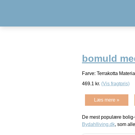
bomuld med
Farve: Terrakotta Materi
469.1
kr.
(Vis fragtpris)
Læs mere »
De mest populære bolig-
Bydahlliving.dk
, som alle