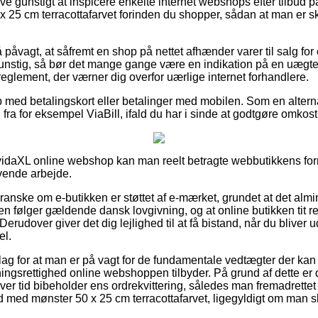
ive gunstigt at inspicere enkelte internet webshops efter tilbud 
25 cm terracottafarvet forinden du shopper, sådan at man er s
 påvagt, at såfremt en shop på nettet afhænder varer til salg fo
gunstig, så bør det mange gange være en indikation på en uægt
t reglement, der værner dig overfor uærlige internet forhandlere.
b med betalingskort eller betalinger med mobilen. Som en alter
ra for eksempel ViaBill, ifald du har i sinde at godtgøre omkost
vidaXL online webshop kan man reelt betragte webbutikkens forre
vende arbejde.
 granske om e-butikken er støttet af e-mærket, grundet at det almi
 følger gældende dansk lovgivning, og at online butikken tit re
erudover giver det dig lejlighed til at få bistand, når du bliver 
el.
slag for at man er på vagt for de fundamentale vedtægter der kan 
ingsrettighed online webshoppen tilbyder. På grund af dette e
ver tid bibeholder ens ordrekvittering, således man fremadrettet
 med mønster 50 x 25 cm terracottafarvet, ligegyldigt om man sk