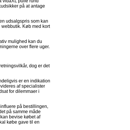
på vidaXL puffe rund
kudsikker på at antage
r en udsalgspris som kan
e webbutik. Køb med kort
nativ mulighed kan du
ningerne over flere uger.
tningsvilkår, dog er det
ndeligvis er en indikation
videres af specialister
udsat for dilemmaer i
influere på bestillingen,
r det på samme måde
 kan bevise købet af
al købe gave til en