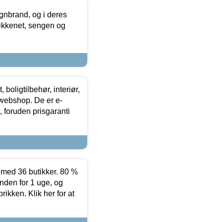
nbrand, og i deres
køkkenet, sengen og
boligtilbehør, interiør,
 webshop. De er e-
 foruden prisgaranti
ed 36 butikker. 80 %
nden for 1 uge, og
ikken. Klik her for at