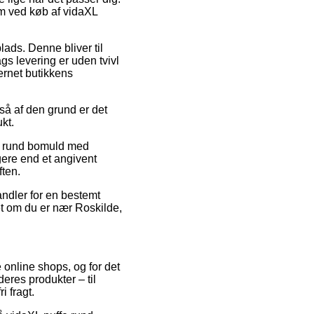
rm ved køb af vidaXL
lads. Denne bliver til
s levering er uden tvivl
ternet butikkens
 så af den grund er det
kt.
fe rund bomuld med
gere end et angivent
ften.
andler for en bestemt
t om du er nær Roskilde,
e online shops, og for det
eres produkter – til
 fragt.