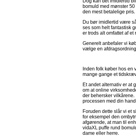
Dog kan det imidlertid bl
bomuld med mønster 50 x 
den mest betalelige pris.
Du bør imidlertid være så
ses som helt fantastisk 
er trods alt omfattet af e
Generelt anbefaler vi kø
vælge en afdragsordning f
Inden folk køber hos en 
mange gange et tidskræ
Et andet alternativ er at
om at online virksomheden
der behersker vilkårene. D
processen med din hand
Foruden dette slår vi et 
for eksempel den ombytn
afgørende, at man til enh
vidaXL puffe rund bomuld
dame eller herre.