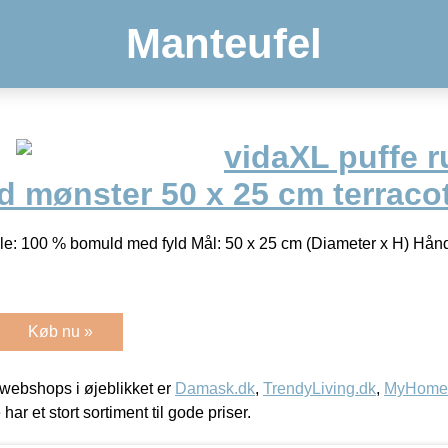
Manteufel
vidaXL puffe 
 mønster 50 x 25 cm terracot
ale: 100 % bomuld med fyld Mål: 50 x 25 cm (Diameter x H) Hån
Køb nu »
webshops i øjeblikket er
Damask.dk
,
TrendyLiving.dk
,
MyHomeM
 har et stort sortiment til gode priser.