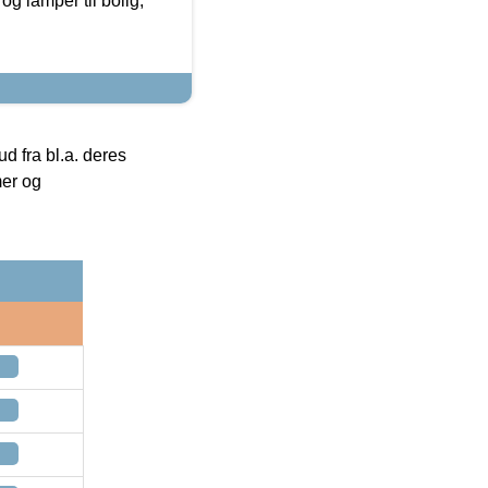
g lamper til bolig,
 fra bl.a. deres
mer og