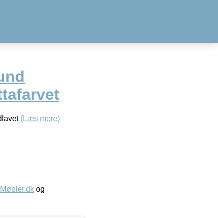
rund
tafarvet
dlavet
(Læs mere)
øbler.dk
og