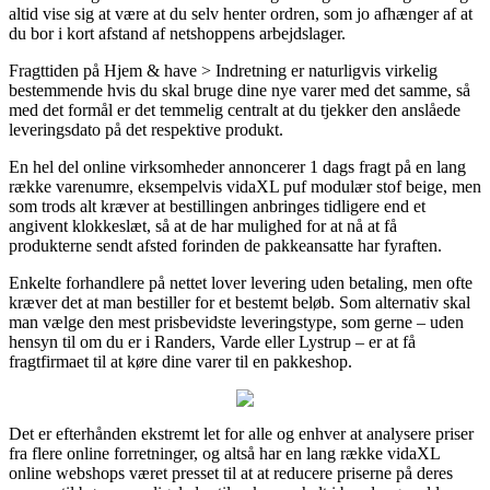
altid vise sig at være at du selv henter ordren, som jo afhænger af at
du bor i kort afstand af netshoppens arbejdslager.
Fragttiden på Hjem & have > Indretning er naturligvis virkelig
bestemmende hvis du skal bruge dine nye varer med det samme, så
med det formål er det temmelig centralt at du tjekker den anslåede
leveringsdato på det respektive produkt.
En hel del online virksomheder annoncerer 1 dags fragt på en lang
række varenumre, eksempelvis vidaXL puf modulær stof beige, men
som trods alt kræver at bestillingen anbringes tidligere end et
angivent klokkeslæt, så at de har mulighed for at nå at få
produkterne sendt afsted forinden de pakkeansatte har fyraften.
Enkelte forhandlere på nettet lover levering uden betaling, men ofte
kræver det at man bestiller for et bestemt beløb. Som alternativ skal
man vælge den mest prisbevidste leveringstype, som gerne – uden
hensyn til om du er i Randers, Varde eller Lystrup – er at få
fragtfirmaet til at køre dine varer til en pakkeshop.
Det er efterhånden ekstremt let for alle og enhver at analysere priser
fra flere online forretninger, og altså har en lang række vidaXL
online webshops været presset til at at reducere priserne på deres