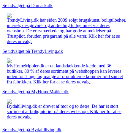
Se udvalget på Damask.dk
TrendyLiving.dk har siden 2009 solgt brugskunst, boligtilbehør,
interiør, designvarer og andre ting til hjemmet via deres
webshop. De er e-mærkede og har gode anmeldelser på
Trustpilot, foruden prisgaranti på alle varer. Klik her for at se
deres udvalg.
Se udvalget på TrendyLiving.dk
MyHomeMøbler.dk er en landsdækkende kæde med 36
butikker. 80 % af deres sortiment på webshoppen kan leveres
inden for 1 uge, og mange af produkterne kommer fuld samlet
fra fabrikken. Klik her for at se deres udvalg.
Se udvalget på MyHomeMøbler.dk
Bydahlliving.dk er drevet af mor og to døtre. De har et stort
sortiment af boliginteriør på deres webshop. Klik her for at se
deres udvalg.
Se udvalget på Bydahlliving.dk