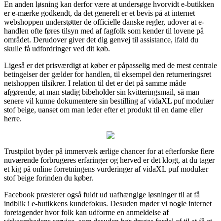
En anden løsning kan derfor være at undersøge hvorvidt e-butikken
er e-mærke godkendt, da det generelt er et bevis på at internet
webshoppen understøtter de officielle danske regler, udover at e-
handlen ofte føres tilsyn med af fagfolk som kender til lovene på
området. Derudover giver det dig genvej til assistance, ifald du
skulle få udfordringer ved dit køb.
Ligeså er det prisværdigt at køber er påpasselig med de mest centrale
betingelser der gælder for handlen, til eksempel den returneringsret
netshoppen tilsikrer. I relation til det er det på samme måde
afgørende, at man stadig bibeholder sin kvitteringsmail, så man
senere vil kunne dokumentere sin bestilling af vidaXL puf modulær
stof beige, uanset om man leder efter et produkt til en dame eller
herre.
Trustpilot byder på immervæk ærlige chancer for at efterforske flere
nuværende forbrugeres erfaringer og herved er det klogt, at du tager
et kig på online forretningens vurderinger af vidaXL puf modulær
stof beige forinden du køber.
Facebook præsterer også fuldt ud uafhængige løsninger til at få
indblik i e-butikkens kundefokus. Desuden møder vi nogle internet
foretagender hvor folk kan udforme en anmeldelse af