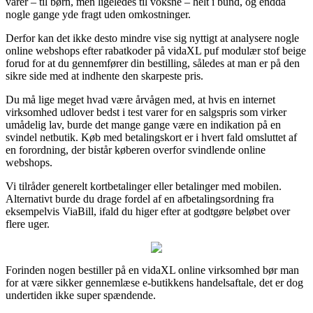
varer – til børn, men ligeledes til voksne – helt i bund, og endda
nogle gange yde fragt uden omkostninger.
Derfor kan det ikke desto mindre vise sig nyttigt at analysere nogle
online webshops efter rabatkoder på vidaXL puf modulær stof beige
forud for at du gennemfører din bestilling, således at man er på den
sikre side med at indhente den skarpeste pris.
Du må lige meget hvad være årvågen med, at hvis en internet
virksomhed udlover bedst i test varer for en salgspris som virker
umådelig lav, burde det mange gange være en indikation på en
svindel netbutik. Køb med betalingskort er i hvert fald omsluttet af
en forordning, der bistår køberen overfor svindlende online
webshops.
Vi tilråder generelt kortbetalinger eller betalinger med mobilen.
Alternativt burde du drage fordel af en afbetalingsordning fra
eksempelvis ViaBill, ifald du higer efter at godtgøre beløbet over
flere uger.
Forinden nogen bestiller på en vidaXL online virksomhed bør man
for at være sikker gennemlæse e-butikkens handelsaftale, det er dog
undertiden ikke super spændende.