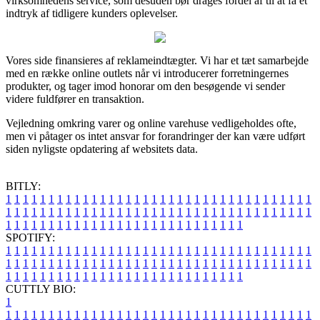
virksomhedens service, som desuden bør drages fordel af til at få et
indtryk af tidligere kunders oplevelser.
Vores side finansieres af reklameindtægter. Vi har et tæt samarbejde
med en række online outlets når vi introducerer forretningernes
produkter, og tager imod honorar om den besøgende vi sender
videre fuldfører en transaktion.
Vejledning omkring varer og online varehuse vedligeholdes ofte,
men vi påtager os intet ansvar for forandringer der kan være udført
siden nyligste opdatering af websitets data.
BITLY:
1
1
1
1
1
1
1
1
1
1
1
1
1
1
1
1
1
1
1
1
1
1
1
1
1
1
1
1
1
1
1
1
1
1
1
1
1
1
1
1
1
1
1
1
1
1
1
1
1
1
1
1
1
1
1
1
1
1
1
1
1
1
1
1
1
1
1
1
1
1
1
1
1
1
1
1
1
1
1
1
1
1
1
1
1
1
1
1
1
1
1
1
1
1
1
1
1
1
1
1
SPOTIFY:
1
1
1
1
1
1
1
1
1
1
1
1
1
1
1
1
1
1
1
1
1
1
1
1
1
1
1
1
1
1
1
1
1
1
1
1
1
1
1
1
1
1
1
1
1
1
1
1
1
1
1
1
1
1
1
1
1
1
1
1
1
1
1
1
1
1
1
1
1
1
1
1
1
1
1
1
1
1
1
1
1
1
1
1
1
1
1
1
1
1
1
1
1
1
1
1
1
1
1
1
CUTTLY BIO:
1
1
1
1
1
1
1
1
1
1
1
1
1
1
1
1
1
1
1
1
1
1
1
1
1
1
1
1
1
1
1
1
1
1
1
1
1