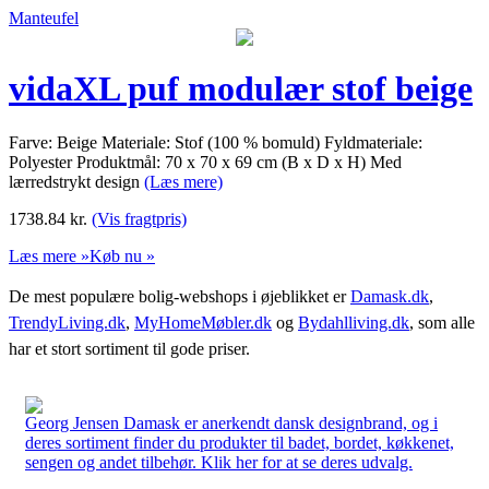
Manteufel
vidaXL puf modulær stof beige
Farve: Beige Materiale: Stof (100 % bomuld) Fyldmateriale:
Polyester Produktmål: 70 x 70 x 69 cm (B x D x H) Med
lærredstrykt design
(Læs mere)
1738.84
kr.
(Vis fragtpris)
Læs mere »
Køb nu »
De mest populære bolig-webshops i øjeblikket er
Damask.dk
,
TrendyLiving.dk
,
MyHomeMøbler.dk
og
Bydahlliving.dk
, som alle
har et stort sortiment til gode priser.
Georg Jensen Damask er anerkendt dansk designbrand, og i
deres sortiment finder du produkter til badet, bordet, køkkenet,
sengen og andet tilbehør. Klik her for at se deres udvalg.