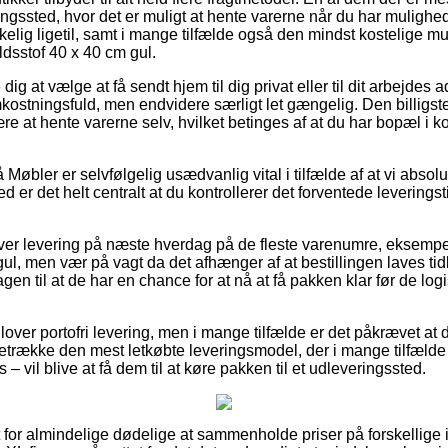
eringssted, hvor det er muligt at hente varerne når du har mulighed
kelig ligetil, samt i mange tilfælde også den mindst kostelige mu
ldsstof 40 x 40 cm gul.
g at vælge at få sendt hjem til dig privat eller til dit arbejdes 
kostningsfuld, men endvidere særligt let gængelig. Den billigst
ære at hente varerne selv, hvilket betinges af at du har bopæl i ko
øbler er selvfølgelig usædvanlig vital i tilfælde af at vi absol
ved er det helt centralt at du kontrollerer det forventede leverings
giver levering på næste hverdag på de fleste varenumre, eksempe
l, men vær på vagt da det afhænger af at bestillingen laves tidl
en til at de har en chance for at nå at få pakken klar før de log
lover portofri levering, men i mange tilfælde er det påkrævet at 
foretrække den mest letkøbte leveringsmodel, der i mange tilfæl
– vil blive at få dem til at køre pakken til et udleveringssted.
t for almindelige dødelige at sammenholde priser på forskellige i