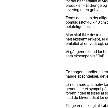
for det har flertallet af
produkter – til drenge og
levering uden gebyr.
Trods dette kan det allige
bomuldsstof 40 x 40 cm gu
betalelige pris.
Man skal ikke desto mind
helt ekstremt letkøbt, er
omfattet af en vedtægt, s
Vi går generelt ind for b
som eksempelvis ViaBill, 
Før nogen handler på en 
handelsbetingelser, det
Et nemmere alternativ ku
generelt er et sympol på a
forretningen tit tilses af
ifald du bliver udsat for 
Tillige er det klogt at k