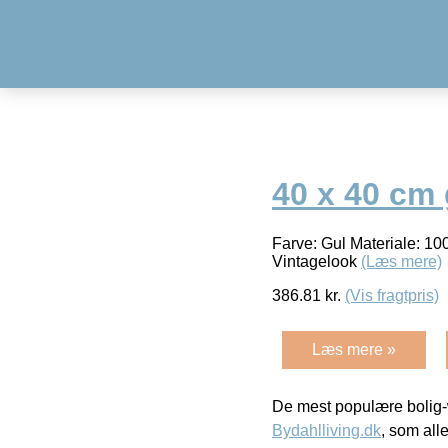
40 x 40 cm 
Farve: Gul Materiale: 1
Vintagelook
(Læs mere)
386.81
kr.
(Vis fragtpris)
Læs mere »
De mest populære bolig-
Bydahlliving.dk
, som alle