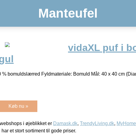
Manteufel
vidaXL puf i 
gul
00 % bomuldslærred Fyldmateriale: Bomuld Mål: 40 x 40 cm (Dia
Køb nu »
webshops i øjeblikket er
Damask.dk
,
TrendyLiving.dk
,
MyHomeM
 har et stort sortiment til gode priser.