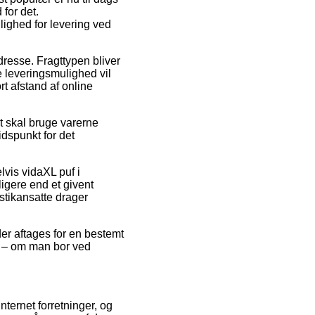
 for det.
lighed for levering ved
adresse. Fragttypen bliver
e leveringsmulighed vil
rt afstand af online
ut skal bruge varerne
tidspunkt for det
lvis vidaXL puf i
igere end et givent
istikansatte drager
der aftages for en bestemt
de – om man bor ved
nternet forretninger, og