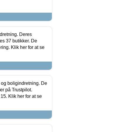
ndretning. Deres
s 37 butikker. De
ing. Klik her for at se
 og boligindretning. De
r på Trustpilot.
5. Klik her for at se