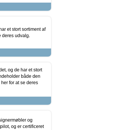
ar et stort sortiment af
e deres udvalg.
t, og de har et stort
 indeholder både den
 her for at se deres
esignermøbler og
lot, og er certificeret