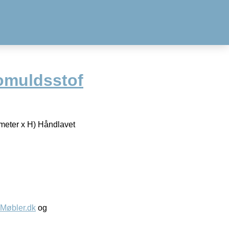
bomuldsstof
meter x H) Håndlavet
øbler.dk
og