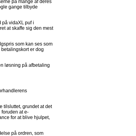
riserne på mange af deres
ogle gange tilbyde
d på vidaXL puf i
et at skaffe sig den mest
salgspris som kan ses som
 betalingskort er dog
en løsning på afbetaling
forhandlerens
lsluttet, grundet at det
, foruden at e-
nce for at blive hjulpet,
ydelse på ordren, som