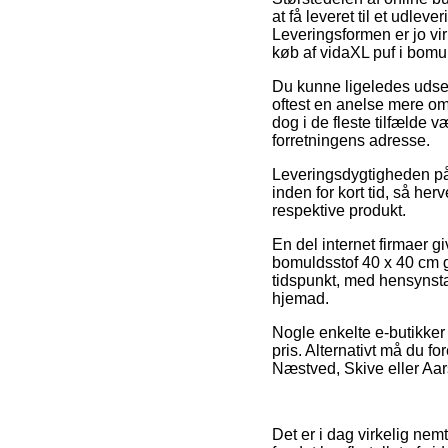
at få leveret til et udlev
Leveringsformen er jo vir
køb af vidaXL puf i bomu
Du kunne ligeledes udse di
oftest en anelse mere om
dog i de fleste tilfælde v
forretningens adresse.
Leveringsdygtigheden på M
inden for kort tid, så her
respektive produkt.
En del internet firmaer 
bomuldsstof 40 x 40 cm gu
tidspunkt, med hensynstag
hjemad.
Nogle enkelte e-butikker 
pris. Alternativt må du 
Næstved, Skive eller Aars 
Det er i dag virkelig nem