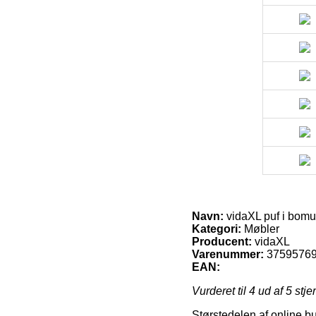
Navn:
vidaXL puf i bomu
Kategori:
Møbler
Producent:
vidaXL
Varenummer:
3759576
EAN:
Vurderet til
4
ud af 5 stje
Størstedelen af online but