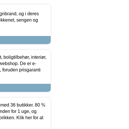
nbrand, og i deres
køkkenet, sengen og
boligtilbehør, interiør,
 webshop. De er e-
 foruden prisgaranti
ed 36 butikker. 80 %
nden for 1 uge, og
ikken. Klik her for at