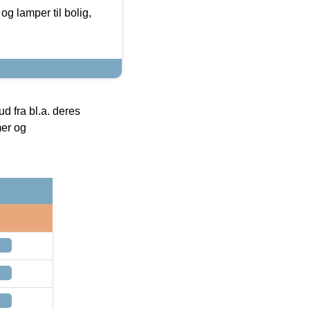
g lamper til bolig,
 fra bl.a. deres
mer og