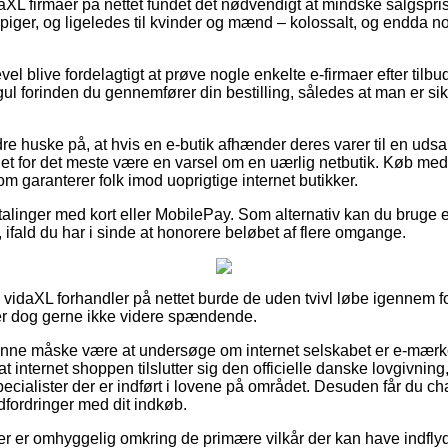
 vidaXL firmaer på nettet fundet det nødvendigt at mindske salgsp
 piger, og ligeledes til kvinder og mænd – kolossalt, og endda n
vel blive fordelagtigt at prøve nogle enkelte e-firmaer efter tilbu
l forinden du gennemfører din bestilling, således at man er sikr
re huske på, at hvis en e-butik afhænder deres varer til en ud
 det for det meste være en varsel om en uærlig netbutik. Køb med
om garanterer folk imod uoprigtige internet butikker.
etalinger med kort eller MobilePay. Som alternativ kan du bruge 
ifald du har i sinde at honorere beløbet af flere omgange.
vidaXL forhandler på nettet burde de uden tvivl løbe igennem 
 er dog gerne ikke videre spændende.
nne måske være at undersøge om internet selskabet er e-mærke ti
t internet shoppen tilslutter sig den officielle danske lovgivning
 specialister der er indført i lovene på området. Desuden får du cha
udfordringer med dit indkøb.
øber er omhyggelig omkring de primære vilkår der kan have indfl