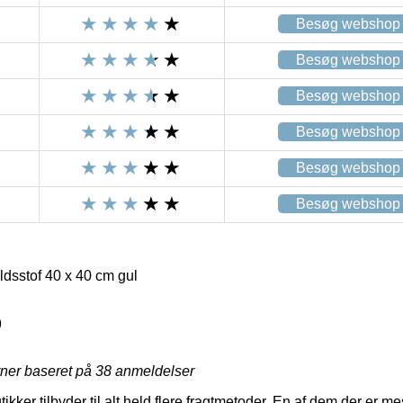
Besøg webshop
Besøg webshop
Besøg webshop
Besøg webshop
Besøg webshop
Besøg webshop
ldsstof 40 x 40 cm gul
9
rner baseret på
38
anmeldelser
ikker tilbyder til alt held flere fragtmetoder. En af dem der er m