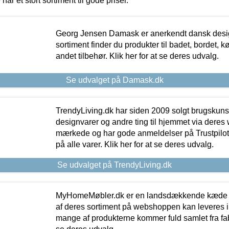
 har et stort sortiment til gode priser.
Georg Jensen Damask er anerkendt dansk desig
sortiment finder du produkter til badet, bordet, 
andet tilbehør. Klik her for at se deres udvalg.
Se udvalget på Damask.dk
TrendyLiving.dk har siden 2009 solgt brugskunst, 
designvarer og andre ting til hjemmet via deres
mærkede og har gode anmeldelser på Trustpilot,
på alle varer. Klik her for at se deres udvalg.
Se udvalget på TrendyLiving.dk
MyHomeMøbler.dk er en landsdækkende kæde m
af deres sortiment på webshoppen kan leveres i
mange af produkterne kommer fuld samlet fra fabr