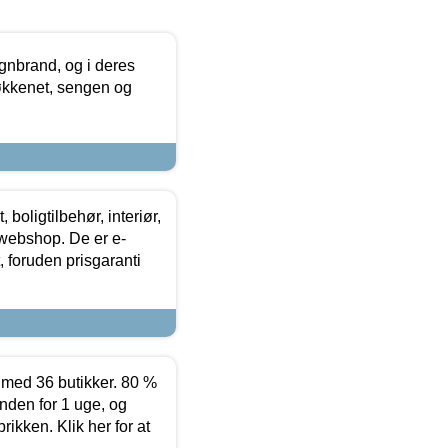
nbrand, og i deres
køkkenet, sengen og
boligtilbehør, interiør,
 webshop. De er e-
 foruden prisgaranti
ed 36 butikker. 80 %
nden for 1 uge, og
ikken. Klik her for at