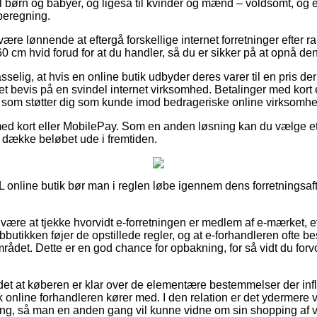
il børn og babyer, og ligeså til kvinder og mænd – voldsomt, o
beregning.
 være lønnende at eftergå forskellige internet forretninger efter 
x 60 cm hvid forud for at du handler, så du er sikker på at opnå den 
lig, at hvis en online butik udbyder deres varer til en pris der vi
 et bevis på en svindel internet virksomhed. Betalinger med kort
t, som støtter dig som kunde imod bedrageriske online virksomhe
ed kort eller MobilePay. Som en anden løsning kan du vælge et ti
t dække beløbet ude i fremtiden.
L online butik bør man i reglen løbe igennem dens forretningsafta
 være at tjekke hvorvidt e-forretningen er medlem af e-mærket, e
bbutikken føjer de opstillede regler, og at e-forhandleren ofte 
området. Dette er en god chance for opbakning, for så vidt du forv
et at køberen er klar over de elementære bestemmelser der influ
 online forhandleren kører med. I den relation er det ydermere 
ng, så man en anden gang vil kunne vidne om sin shopping af v