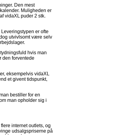
ninger. Den mest
n kalender. Muligheden er
af vidaXL puder 2 stk.
. Leveringstypen er ofte
 dog utvivlsomt være selv
rbejdslager.
etydningsfuld hvis man
er den forventede
ter, eksempelvis vidaXL
end et givent tidspunkt,
man bestiller for en
– om man opholder sig i
flere internet outlets, og
tvinge udsalgspriserne på