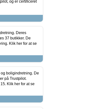
lot, og er certificeret
ndretning. Deres
s 37 butikker. De
ing. Klik her for at se
 og boligindretning. De
r på Trustpilot.
5. Klik her for at se