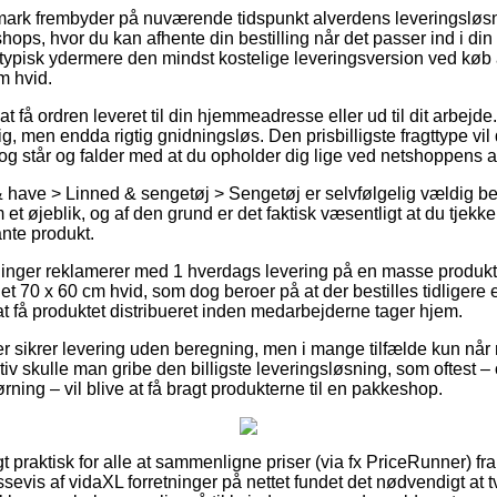
mark frembyder på nuværende tidspunkt alverdens leveringsløs
ops, hvor du kan afhente din bestilling når det passer ind i di
g typisk ydermere den mindst kostelige leveringsversion ved køb 
cm hvid.
t få ordren leveret til din hjemmeadresse eller ud til dit arbejde
, men endda rigtig gnidningsløs. Den prisbilligste fragttype vil
dog står og falder med at du opholder dig lige ved netshoppens a
 have > Linned & sengetøj > Sengetøj er selvfølgelig vældig b
 et øjeblik, og af den grund er det faktisk væsentligt at du tjekk
ante produkt.
tninger reklamerer med 1 hverdags levering på en masse produk
 let 70 x 60 cm hvid, som dog beroer på at der bestilles tidligere 
at få produktet distribueret inden medarbejderne tager hjem.
er sikrer levering uden beregning, men i mange tilfælde kun når 
tiv skulle man gribe den billigste leveringsløsning, som oftest 
ning – vil blive at få bragt produkterne til en pakkeshop.
 praktisk for alle at sammenligne priser (via fx PriceRunner) fra 
sevis af vidaXL forretninger på nettet fundet det nødvendigt at 