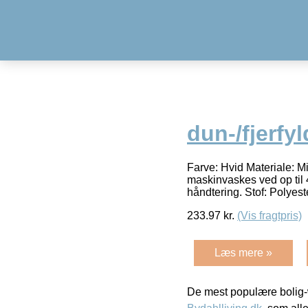
dun-/fjerfyl
Farve: Hvid Materiale: M
maskinvaskes ved op ti
håndtering. Stof: Polyes
233.97
kr.
(Vis fragtpris)
Læs mere »
De mest populære bolig-