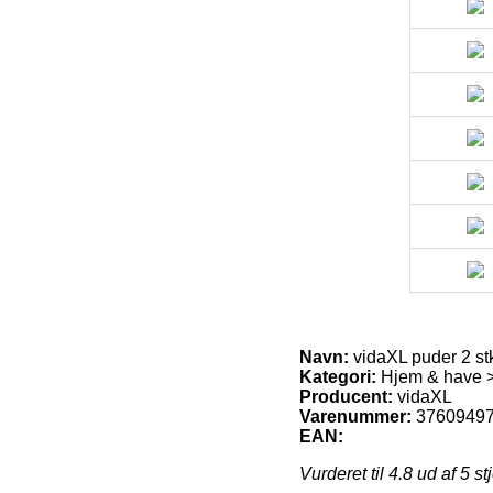
Navn:
vidaXL puder 2 stk.
Kategori:
Hjem & have >
Producent:
vidaXL
Varenummer:
3760949
EAN:
Vurderet til
4.8
ud af 5 st