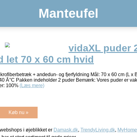
Manteufel
vidaXL puder 2
d let 70 x 60 cm hvid
ikrofiberbetræk + andedun- og fjerfyldning Mål: 70 x 60 cm (L x
l 40 Â°C Pakken indeholder 2 puder Bemærk: Vores puder er v
ter: 100%
(Læs mere)
Køb nu »
webshops i øjeblikket er
Damask.dk
,
TrendyLiving.dk
,
MyHomeM