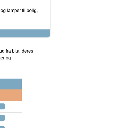
g lamper til bolig,
 fra bl.a. deres
mer og