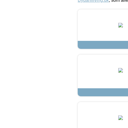
Bydahlliving.dk
, som alle