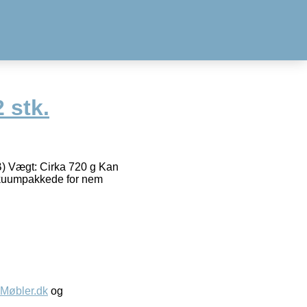
 stk.
 B) Vægt: Cirka 720 g Kan
akuumpakkede for nem
øbler.dk
og