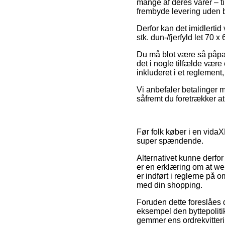
mange af deres varer – t
frembyde levering uden 
Derfor kan det imidlertid
stk. dun-/fjerfyld let 70 
Du må blot være så påpasse
det i nogle tilfælde være
inkluderet i et reglemen
Vi anbefaler betalinger m
såfremt du foretrækker a
Før folk køber i en vidaX
super spændende.
Alternativet kunne derfor
er en erklæring om at we
er indført i reglerne på 
med din shopping.
Foruden dette foreslåes d
eksempel den byttepolitik
gemmer ens ordrekvitteri