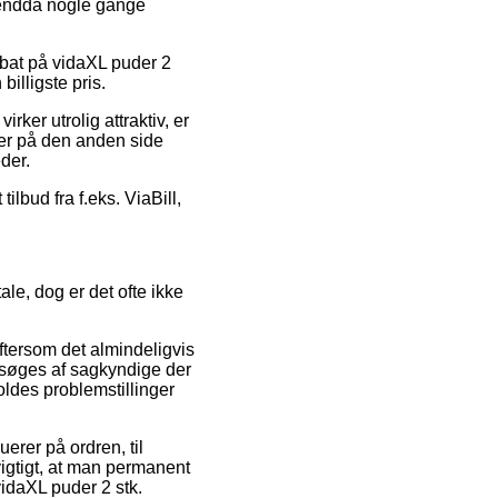
g endda nogle gange
rabat på vidaXL puder 2
billigste pris.
rker utrolig attraktiv, er
 er på den anden side
der.
lbud fra f.eks. ViaBill,
le, dog er det ofte ikke
ftersom det almindeligvis
besøges af sagkyndige der
oldes problemstillinger
erer på ordren, til
vigtigt, at man permanent
idaXL puder 2 stk.