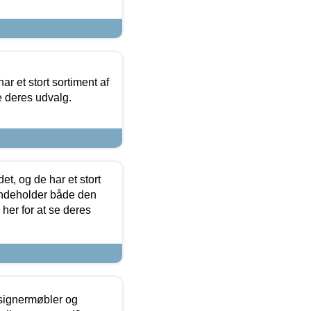
ar et stort sortiment af
e deres udvalg.
t, og de har et stort
 indeholder både den
 her for at se deres
esignermøbler og