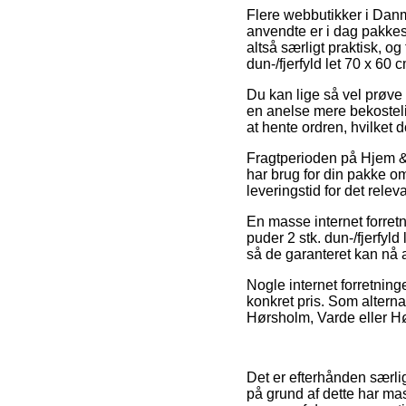
Flere webbutikker i Dan
anvendte er i dag pakkesh
altså særligt praktisk, o
dun-/fjerfyld let 70 x 60 
Du kan lige så vel prøve a
en anelse mere bekostelig
at hente ordren, hvilket 
Fragtperioden på Hjem &
har brug for din pakke om
leveringstid for det relev
En masse internet forre
puder 2 stk. dun-/fjerfyld
så de garanteret kan nå 
Nogle internet forretning
konkret pris. Som alterna
Hørsholm, Varde eller Hør
Det er efterhånden særligt
på grund af dette har mas