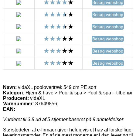
Besøg webshop
Besøg webshop
Besøg webshop
Besøg webshop
Besøg webshop
Besøg webshop
Navn:
vidaXL poolovertræk 549 cm PE sort
Kategori:
Hjem & have > Pool & spa > Pool & spa – tilbehør
Producent:
vidaXL
Varenummer:
37649856
EAN:
Vurderet til
3.8
ud af 5 stjerner baseret på
9
anmeldelser
Størstedelen af e-firmaer giver heldigvis et hav af forskellige
leveringsmetoder. En af de mest moderne er i dag levering til