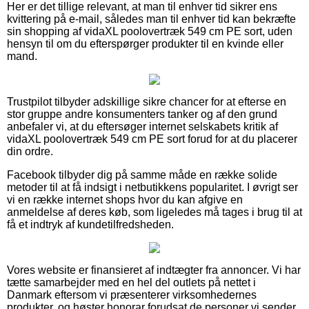
Her er det tillige relevant, at man til enhver tid sikrer ens
kvittering på e-mail, således man til enhver tid kan bekræfte
sin shopping af vidaXL poolovertræk 549 cm PE sort, uden
hensyn til om du efterspørger produkter til en kvinde eller
mand.
Trustpilot tilbyder adskillige sikre chancer for at efterse en
stor gruppe andre konsumenters tanker og af den grund
anbefaler vi, at du eftersøger internet selskabets kritik af
vidaXL poolovertræk 549 cm PE sort forud for at du placerer
din ordre.
Facebook tilbyder dig på samme måde en række solide
metoder til at få indsigt i netbutikkens popularitet. I øvrigt ser
vi en række internet shops hvor du kan afgive en
anmeldelse af deres køb, som ligeledes må tages i brug til at
få et indtryk af kundetilfredsheden.
Vores website er finansieret af indtægter fra annoncer. Vi har
tætte samarbejder med en hel del outlets på nettet i
Danmark eftersom vi præsenterer virksomhedernes
produkter, og høster honorar forudsat de personer vi sender