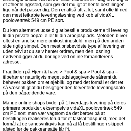
et afhentningssted, som gør det muligt at hente bestillingen
lige når det passer dig. Den er altså ultra let, samt ofte tilmed
den mest letkøbte leveringsløsning ved køb af vidaXL
poolovertræk 549 cm PE sort.
Du kan alternativt udse dig at bestille produkterne til levering
til din private bopæl eller til din arbejdsplads. Metoden bliver
oftest en anelse mere omkostningsfuld, men på den anden
side rigtig simpel. Den mest prisbevidste type af levering er
uden tvivl at du selv henter ordren, men den løsning
nødvendiggør at du bor lige ved online forhandlerens
adresse.
Fragttiden på Hjem & have > Pool & spa > Pool & spa –
tilbehør er naturligvis meget udslagsgivende såfremt du
behøver pakken om et øjeblik, og med det formål er det ret
så væsentligt at du besigtiger den forventede leveringsdato
på den pågældende vare.
Mange online shops byder på 1 hverdags levering på deres
primære produkter, eksempelvis vidaXL poolovertræk 549
cm PE sort, men vær vagtsom da det beroer på at
bestillingen realiseres forud for et fastsat tidspunkt, med det
formål at de sandsynligvis kan nå at få bestillingen skippet
afsted før de pakkeansatte får fri.