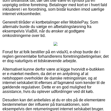
som urealistisk lav, bør det ofte være et symbol på en
uoprigtig online forretning. Betalinger med kort er i hvert fald
inkluderet i en forordning, som bistår kunden imod uærlige
internet virksomheder.
Generelt tilråder vi kortbetalinger eller MobilePay. Som
alternativ burde du vælge en afbetalingsløsning fra
eksempelvis ViaBill, når du ønsker at godtgøre
omkostningerne over tid.
Forud for at folk bestiller på en vidaXL e-shop burde de i
reglen gennemløbe forhandlerens forretningsbetingelser, det
er dog naturligvis et tidskrævende arbejde.
Alternativet kunne derfor være at kigge hvorvidt e-butikken
er e-mærket medlem, da det er en antydning af at
netshoppen overholder de danske retningslinjer, og at
internet selskabet tit efterses af fagmænd som kender til de
gældende regulativer. Dette er en god mulighed for
assistance, hvis du oplever udfordringer ved dit køb.
Desuden kan det anbefales at du er obs på de elementære
bestemmelser der influerer på transaktionen, som
eksempelvis den returneringsret internet selskabet bruger.