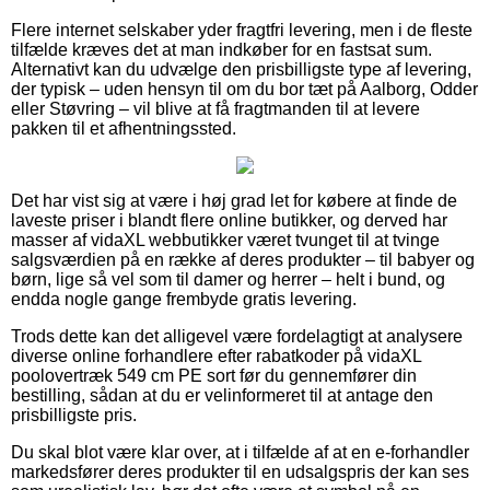
Flere internet selskaber yder fragtfri levering, men i de fleste
tilfælde kræves det at man indkøber for en fastsat sum.
Alternativt kan du udvælge den prisbilligste type af levering,
der typisk – uden hensyn til om du bor tæt på Aalborg, Odder
eller Støvring – vil blive at få fragtmanden til at levere
pakken til et afhentningssted.
Det har vist sig at være i høj grad let for købere at finde de
laveste priser i blandt flere online butikker, og derved har
masser af vidaXL webbutikker været tvunget til at tvinge
salgsværdien på en række af deres produkter – til babyer og
børn, lige så vel som til damer og herrer – helt i bund, og
endda nogle gange frembyde gratis levering.
Trods dette kan det alligevel være fordelagtigt at analysere
diverse online forhandlere efter rabatkoder på vidaXL
poolovertræk 549 cm PE sort før du gennemfører din
bestilling, sådan at du er velinformeret til at antage den
prisbilligste pris.
Du skal blot være klar over, at i tilfælde af at en e-forhandler
markedsfører deres produkter til en udsalgspris der kan ses