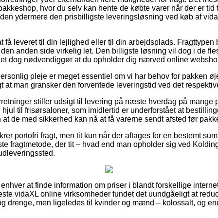
n pakkeshop, hvor du selv kan hente de købte varer når der er tid t
esuden ydermere den prisbilligste leveringsløsning ved køb af vid
å leveret til din lejlighed eller til din arbejdsplads. Fragttypen 
en anden side virkelig let. Den billigste løsning vil dog i de fle
ilket dog nødvendiggør at du opholder dig nærved online websho
ersonlig pleje er meget essentiel om vi har behov for pakken øje
tigt at man gransker den forventede leveringstid ved det respektiv
rretninger stiller udsigt til levering på næste hverdag på mange
hjul til frisørsaloner, som imidlertid er underforstået at bestilli
 at de med sikkerhed kan nå at få varerne sendt afsted før pakke
krer portofri fragt, men tit kun når der aftages for en bestemt s
igste fragtmetode, der tit – hvad end man opholder sig ved Kolding
t udleveringssted.
or enhver at finde information om priser i blandt forskellige inter
leste vidaXL online virksomheder fundet det uundgåeligt at red
r og drenge, men ligeledes til kvinder og mænd – kolossalt, og 