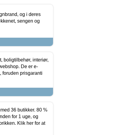
nbrand, og i deres
køkkenet, sengen og
boligtilbehør, interiør,
 webshop. De er e-
 foruden prisgaranti
ed 36 butikker. 80 %
nden for 1 uge, og
ikken. Klik her for at