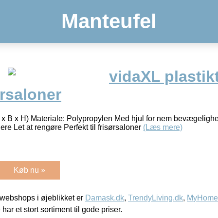
Manteufel
vidaXL plastik
sørsaloner
L x B x H) Materiale: Polypropylen Med hjul for nem bevægelig
ere Let at rengøre Perfekt til frisørsaloner
(Læs mere)
Køb nu »
webshops i øjeblikket er
Damask.dk
,
TrendyLiving.dk
,
MyHomeM
 har et stort sortiment til gode priser.