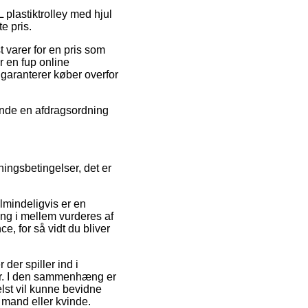
 plastiktrolley med hjul
e pris.
 varer for en pris som
r en fup online
 garanterer køber overfor
vende en afdragsordning
ingsbetingelser, det er
almindeligvis er en
ng i mellem vurderes af
e, for så vidt du bliver
der spiller ind i
der. I den sammenhæng er
helst vil kunne bevidne
n mand eller kvinde.