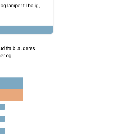
g lamper til bolig,
 fra bl.a. deres
mer og