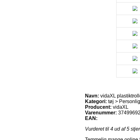
Navn:
vidaXL plastiktroll
Kategori:
tøj > Personlig
Producent:
vidaXL
Varenummer:
3749969
EAN:
Vurderet til
4
ud af 5 stje
Temmelig mange online fo