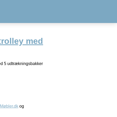
trolley med
hed 5 udtrækningsbakker
øbler.dk
og