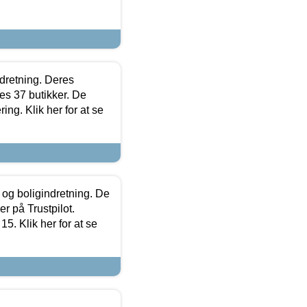
ndretning. Deres
s 37 butikker. De
ing. Klik her for at se
 og boligindretning. De
r på Trustpilot.
5. Klik her for at se