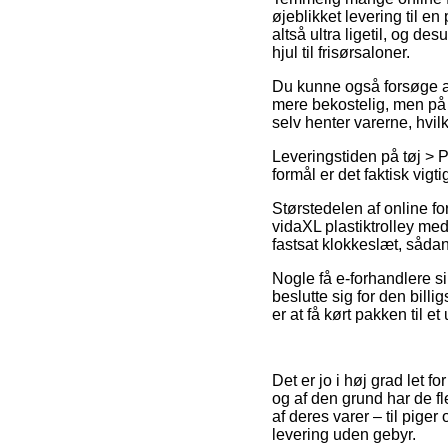
øjeblikket levering til e
altså ultra ligetil, og d
hjul til frisørsaloner.
Du kunne også forsøge at f
mere bekostelig, men på d
selv henter varerne, hv
Leveringstiden på tøj > P
formål er det faktisk vig
Størstedelen af online fo
vidaXL plastiktrolley med 
fastsat klokkeslæt, sådan
Nogle få e-forhandlere si
beslutte sig for den bill
er at få kørt pakken til e
Det er jo i høj grad let f
og af den grund har de f
af deres varer – til pige
levering uden gebyr.