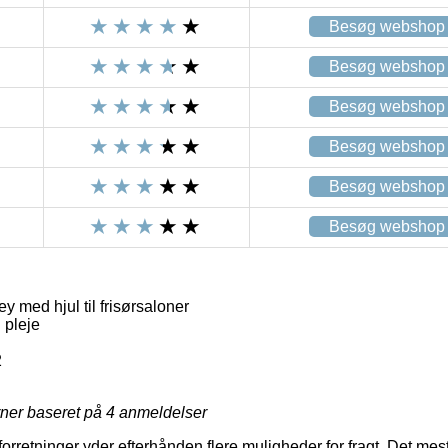
Besøg webshop
Besøg webshop
Besøg webshop
Besøg webshop
Besøg webshop
Besøg webshop
ey med hjul til frisørsaloner
 pleje
2
rner baseret på
4
anmeldelser
rretninger yder efterhånden flere muligheder for fragt. Det mes