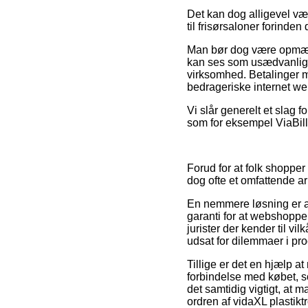
Det kan dog alligevel vær
til frisørsaloner forinden
Man bør dog være opmærks
kan ses som usædvanlig l
virksomhed. Betalinger m
bedrageriske internet w
Vi slår generelt et slag 
som for eksempel ViaBill, 
Forud for at folk shoppe
dog ofte et omfattende a
En nemmere løsning er at 
garanti for at webshoppe
jurister der kender til vi
udsat for dilemmaer i pr
Tillige er det en hjælp a
forbindelse med købet, s
det samtidig vigtigt, at m
ordren af vidaXL plastikt