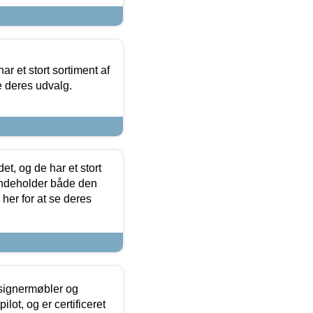
ar et stort sortiment af
e deres udvalg.
t, og de har et stort
 indeholder både den
 her for at se deres
esignermøbler og
lot, og er certificeret