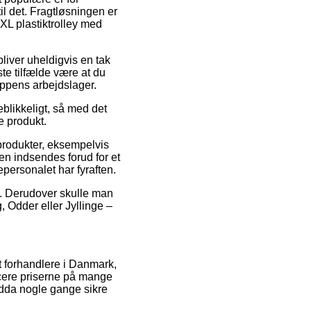
il det. Fragtløsningen er
aXL plastiktrolley med
bliver uheldigvis en tak
ste tilfælde være at du
ppens arbejdslager.
blikkeligt, så med det
e produkt.
 produkter, eksempelvis
ngen indsendes forud for et
personalet har fyraften.
um. Derudover skulle man
, Odder eller Jyllinge –
net forhandlere i Danmark,
ucere priserne på mange
endda nogle gange sikre