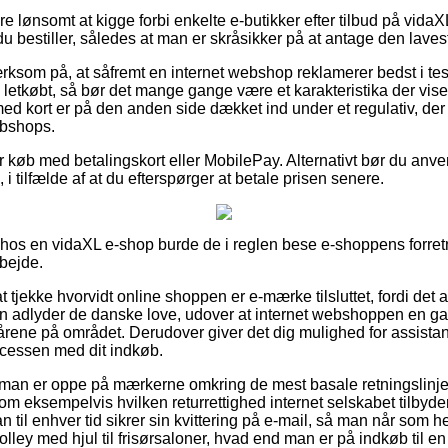
e lønsomt at kigge forbi enkelte e-butikker efter tilbud på vidaXL
 du bestiller, således at man er skråsikker på at antage den lavest
om på, at såfremt en internet webshop reklamerer bedst i test
etkøbt, så bør det mange gange være et karakteristika der vise
ed kort er på den anden side dækket ind under et regulativ, der
ebshops.
for køb med betalingskort eller MobilePay. Alternativt bør du an
i tilfælde af at du efterspørger at betale prisen senere.
r hos en vidaXL e-shop burde de i reglen bese e-shoppens forretn
rbejde.
tjekke hvorvidt online shoppen er e-mærke tilsluttet, fordi det 
n adlyder de danske love, udover at internet webshoppen en ga
lkårene på området. Derudover giver det dig mulighed for assistanc
ocessen med dit indkøb.
t man er oppe på mærkerne omkring de mest basale retningslinjer 
om eksempelvis hvilken returrettighed internet selskabet tilby
an til enhver tid sikrer sin kvittering på e-mail, så man når som 
rolley med hjul til frisørsaloner, hvad end man er på indkøb til e