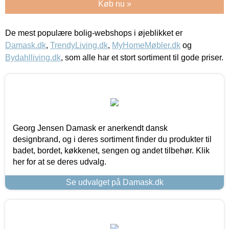
Køb nu »
De mest populære bolig-webshops i øjeblikket er
Damask.dk
,
TrendyLiving.dk
,
MyHomeMøbler.dk
og
Bydahlliving.dk
, som alle har et stort sortiment til gode priser.
Georg Jensen Damask er anerkendt dansk
designbrand, og i deres sortiment finder du produkter til
badet, bordet, køkkenet, sengen og andet tilbehør. Klik
her for at se deres udvalg.
Se udvalget på Damask.dk