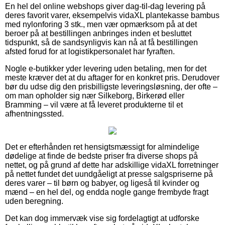
En hel del online webshops giver dag-til-dag levering på
deres favorit varer, eksempelvis vidaXL plantekasse bambus
med nylonforing 3 stk., men vær opmærksom på at det
beroer på at bestillingen anbringes inden et besluttet
tidspunkt, så de sandsynligvis kan nå at få bestillingen
afsted forud for at logistikpersonalet har fyraften.
Nogle e-butikker yder levering uden betaling, men for det
meste kræver det at du aftager for en konkret pris. Derudover
bør du udse dig den prisbilligste leveringsløsning, der ofte –
om man opholder sig nær Silkeborg, Birkerød eller
Bramming – vil være at få leveret produkterne til et
afhentningssted.
Det er efterhånden ret hensigtsmæssigt for almindelige
dødelige at finde de bedste priser fra diverse shops på
nettet, og på grund af dette har adskillige vidaXL forretninger
på nettet fundet det uundgåeligt at presse salgspriserne på
deres varer – til børn og babyer, og ligeså til kvinder og
mænd – en hel del, og endda nogle gange frembyde fragt
uden beregning.
Det kan dog immervæk vise sig fordelagtigt at udforske