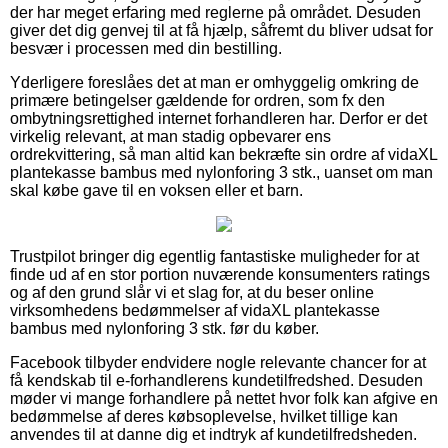
der har meget erfaring med reglerne på området. Desuden
giver det dig genvej til at få hjælp, såfremt du bliver udsat for
besvær i processen med din bestilling.
Yderligere foreslåes det at man er omhyggelig omkring de
primære betingelser gældende for ordren, som fx den
ombytningsrettighed internet forhandleren har. Derfor er det
virkelig relevant, at man stadig opbevarer ens
ordrekvittering, så man altid kan bekræfte sin ordre af vidaXL
plantekasse bambus med nylonforing 3 stk., uanset om man
skal købe gave til en voksen eller et barn.
Trustpilot bringer dig egentlig fantastiske muligheder for at
finde ud af en stor portion nuværende konsumenters ratings
og af den grund slår vi et slag for, at du beser online
virksomhedens bedømmelser af vidaXL plantekasse
bambus med nylonforing 3 stk. før du køber.
Facebook tilbyder endvidere nogle relevante chancer for at
få kendskab til e-forhandlerens kundetilfredshed. Desuden
møder vi mange forhandlere på nettet hvor folk kan afgive en
bedømmelse af deres købsoplevelse, hvilket tillige kan
anvendes til at danne dig et indtryk af kundetilfredsheden.