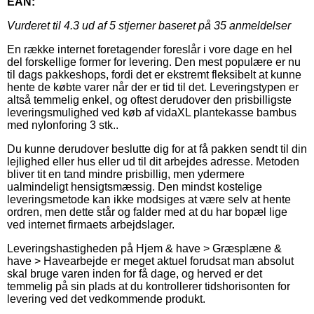
EAN:
Vurderet til
4.3
ud af 5 stjerner baseret på
35
anmeldelser
En række internet foretagender foreslår i vore dage en hel
del forskellige former for levering. Den mest populære er nu
til dags pakkeshops, fordi det er ekstremt fleksibelt at kunne
hente de købte varer når der er tid til det. Leveringstypen er
altså temmelig enkel, og oftest derudover den prisbilligste
leveringsmulighed ved køb af vidaXL plantekasse bambus
med nylonforing 3 stk..
Du kunne derudover beslutte dig for at få pakken sendt til din
lejlighed eller hus eller ud til dit arbejdes adresse. Metoden
bliver tit en tand mindre prisbillig, men ydermere
ualmindeligt hensigtsmæssig. Den mindst kostelige
leveringsmetode kan ikke modsiges at være selv at hente
ordren, men dette står og falder med at du har bopæl lige
ved internet firmaets arbejdslager.
Leveringshastigheden på Hjem & have > Græsplæne &
have > Havearbejde er meget aktuel forudsat man absolut
skal bruge varen inden for få dage, og herved er det
temmelig på sin plads at du kontrollerer tidshorisonten for
levering ved det vedkommende produkt.