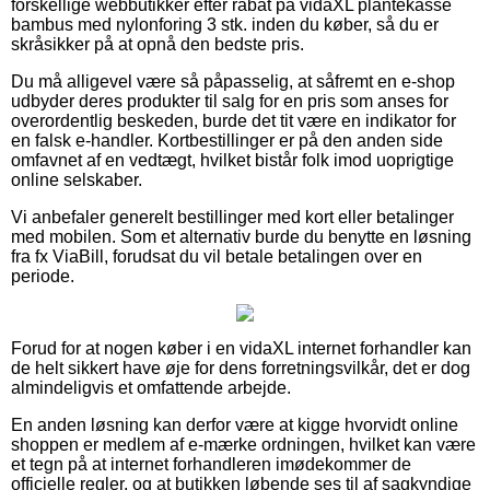
forskellige webbutikker efter rabat på vidaXL plantekasse
bambus med nylonforing 3 stk. inden du køber, så du er
skråsikker på at opnå den bedste pris.
Du må alligevel være så påpasselig, at såfremt en e-shop
udbyder deres produkter til salg for en pris som anses for
overordentlig beskeden, burde det tit være en indikator for
en falsk e-handler. Kortbestillinger er på den anden side
omfavnet af en vedtægt, hvilket bistår folk imod uoprigtige
online selskaber.
Vi anbefaler generelt bestillinger med kort eller betalinger
med mobilen. Som et alternativ burde du benytte en løsning
fra fx ViaBill, forudsat du vil betale betalingen over en
periode.
Forud for at nogen køber i en vidaXL internet forhandler kan
de helt sikkert have øje for dens forretningsvilkår, det er dog
almindeligvis et omfattende arbejde.
En anden løsning kan derfor være at kigge hvorvidt online
shoppen er medlem af e-mærke ordningen, hvilket kan være
et tegn på at internet forhandleren imødekommer de
officielle regler, og at butikken løbende ses til af sagkyndige