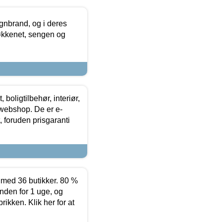
nbrand, og i deres
køkkenet, sengen og
boligtilbehør, interiør,
 webshop. De er e-
 foruden prisgaranti
ed 36 butikker. 80 %
nden for 1 uge, og
ikken. Klik her for at