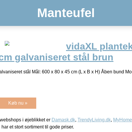
Manteufel
vidaXL plante
cm galvaniseret stål brun
alvaniseret stål Mål: 600 x 80 x 45 cm (L x B x H) Åben bund Mo
Køb nu »
webshops i øjeblikket er
Damask.dk
,
TrendyLiving.dk
,
MyHomeM
 har et stort sortiment til gode priser.