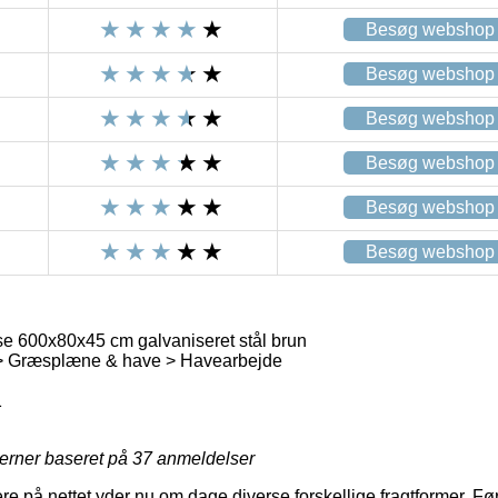
Besøg webshop
Besøg webshop
Besøg webshop
Besøg webshop
Besøg webshop
Besøg webshop
e 600x80x45 cm galvaniseret stål brun
> Græsplæne & have > Havearbejde
1
jerner baseret på
37
anmeldelser
ere på nettet yder nu om dage diverse forskellige fragtformer. F