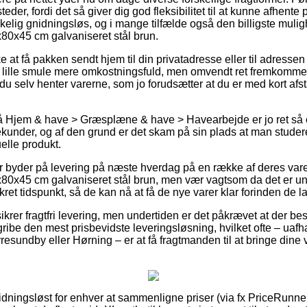
der, fordi det så giver dig god fleksibilitet til at kunne afhente
rkelig gnidningsløs, og i mange tilfælde også den billigste mulig
80x45 cm galvaniseret stål brun.
t få pakken sendt hjem til din privatadresse eller til adressen
n lille smule mere omkostningsfuld, men omvendt ret fremkommeli
t du selv henter varerne, som jo forudsætter at du er med kort afs
 Hjem & have > Græsplæne & have > Havearbejde er jo ret så e
kunder, og af den grund er det skam på sin plads at man stude
elle produkt.
ker byder på levering på næste hverdag på en række af deres va
0x45 cm galvaniseret stål brun, men vær vagtsom da det er und
ret tidspunkt, så de kan nå at få de nye varer klar forinden de l
krer fragtfri levering, men undertiden er det påkrævet at der best
 gribe den mest prisbevidste leveringsløsning, hvilket ofte – u
esundby eller Hørning – er at få fragtmanden til at bringe dine va
idningsløst for enhver at sammenligne priser (via fx PriceRunne