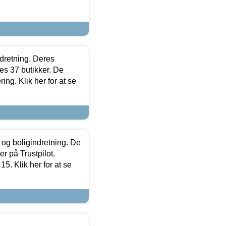
ndretning. Deres
s 37 butikker. De
ing. Klik her for at se
 og boligindretning. De
r på Trustpilot.
5. Klik her for at se