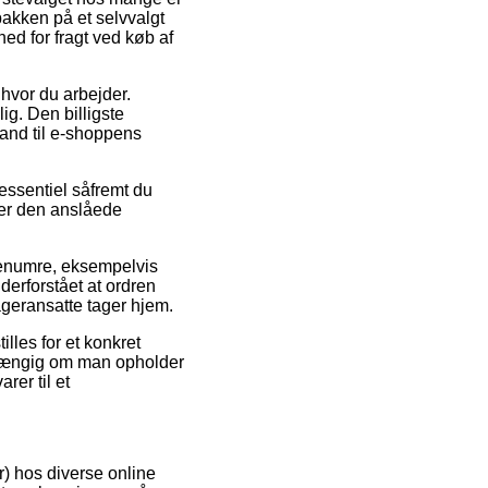
 pakken på et selvvalgt
hed for fragt ved køb af
 hvor du arbejder.
g. Den billigste
tand til e-shoppens
ssentiel såfremt du
rer den anslåede
renumre, eksempelvis
erforstået at ordren
ageransatte tager hjem.
illes for et konkret
afhængig om man opholder
rer til et
r) hos diverse online