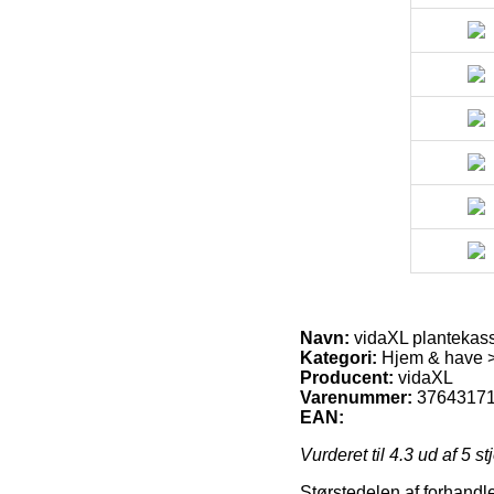
Navn:
vidaXL plantekass
Kategori:
Hjem & have 
Producent:
vidaXL
Varenummer:
3764317
EAN:
Vurderet til
4.3
ud af 5 st
Størstedelen af forhandl