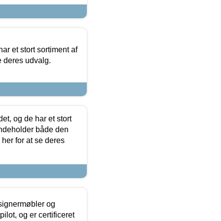
ar et stort sortiment af
e deres udvalg.
t, og de har et stort
 indeholder både den
 her for at se deres
esignermøbler og
lot, og er certificeret