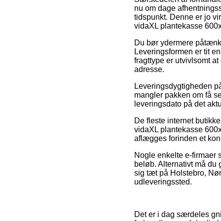
nu om dage afhentningsste
tidspunkt. Denne er jo vi
vidaXL plantekasse 600x
Du bør ydermere påtænke a
Leveringsformen er tit e
fragttype er utvivlsomt a
adresse.
Leveringsdygtigheden på
mangler pakken om få se
leveringsdato på det aktu
De fleste internet butik
vidaXL plantekasse 600x8
aflægges forinden et konk
Nogle enkelte e-firmaer si
beløb. Alternativt må du
sig tæt på Holstebro, Nørr
udleveringssted.
Det er i dag særdeles gn