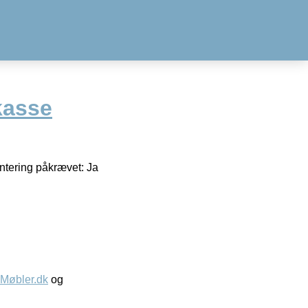
kasse
ntering påkrævet: Ja
øbler.dk
og