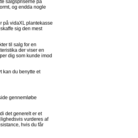
ætte salgspriserne på
enormt, og endda nogle
der på vidaXL plantekasse
 skaffe sig den mest
r til salg for en
eristika der viser en
jælper dig som kunde imod
vt kan du benytte et
e side gennemløbe
i det generelt er et
jlighedsvis vurderes af
istance, hvis du får