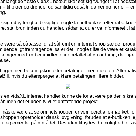
har langt de fleste vidaXL netbutikker set sig tvunget til at neds
 – til piger og drenge, og samtidig også til damer og herrer – 
ing.
e sig udbytterigt at besigtige nogle få netbutikker efter rabatko
 stål brun inden du handler, sådan at du er velinformeret til at
 være så påpasselig, at såfremt en internet shop sælger produkte
 uendeligt fremragende, så er det i nogle tilfælde være et karakt
talinger med kort er imidlertid indbefattet af en ordning, der h
huse.
illinger med betalingskort eller betalinger med mobilen. Alternati
aBill, hvis du efterspørger at klare betalingen i flere bidder.
hos en vidaXL internet handler kunne de for at være på den sikr
r, men det er uden tvivl et omfattende projekt.
 måske være at se om netshoppen er verificeret af e-mærket, ford
bshoppen opretholder dansk lovgivning, foruden at e-butikken le
t i reglementet på området. Desuden tilbydes du mulighed for ass