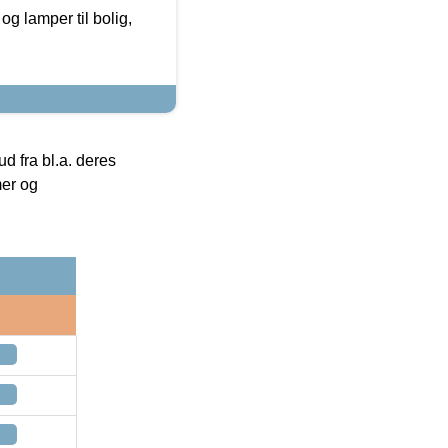
g lamper til bolig,
 fra bl.a. deres
mer og