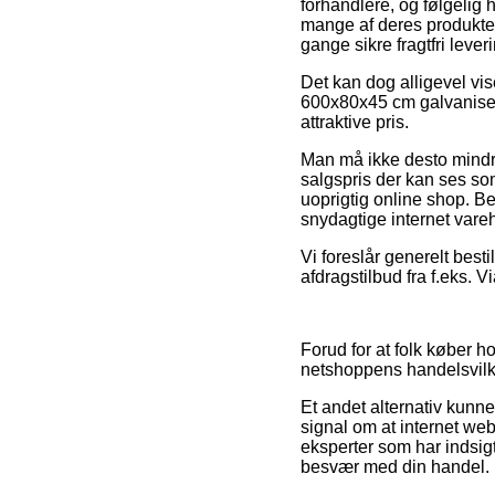
forhandlere, og følgelig 
mange af deres produkter
gange sikre fragtfri lever
Det kan dog alligevel vis
600x80x45 cm galvaniseret
attraktive pris.
Man må ikke desto mindre
salgspris der kan ses som
uoprigtig online shop. Be
snydagtige internet vare
Vi foreslår generelt best
afdragstilbud fra f.eks. Vi
Forud for at folk køber 
netshoppens handelsvilkå
Et andet alternativ kunne
signal om at internet we
eksperter som har indsig
besvær med din handel.