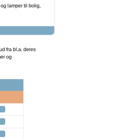
g lamper til bolig,
 fra bl.a. deres
mer og