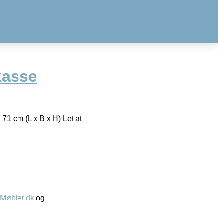
kasse
 71 cm (L x B x H) Let at
øbler.dk
og