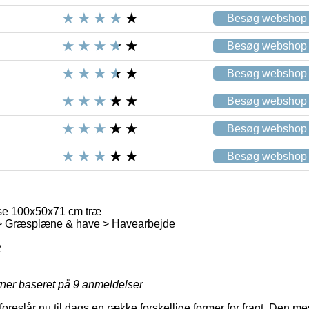
Besøg webshop
Besøg webshop
Besøg webshop
Besøg webshop
Besøg webshop
Besøg webshop
se 100x50x71 cm træ
> Græsplæne & have > Havearbejde
2
rner baseret på
9
anmeldelser
 foreslår nu til dags en række forskellige former for fragt. Den m