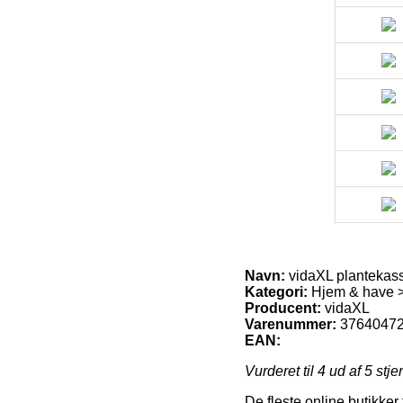
Navn:
vidaXL plantekas
Kategori:
Hjem & have 
Producent:
vidaXL
Varenummer:
3764047
EAN:
Vurderet til
4
ud af 5 stje
De fleste online butikker