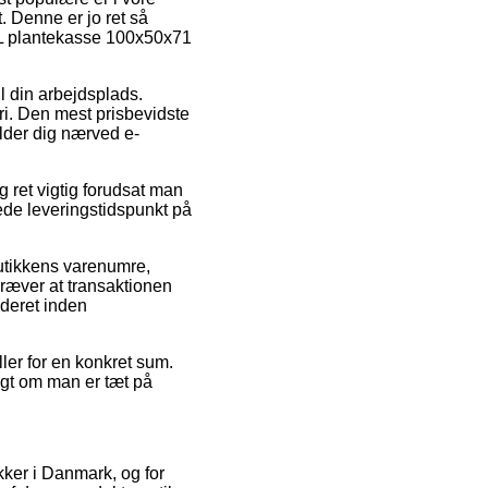
t. Denne er jo ret så
XL plantekasse 100x50x71
il din arbejdsplads.
ri. Den mest prisbevidste
lder dig nærved e-
ret vigtig forudsat man
tede leveringstidspunkt på
butikkens varenumre,
æver at transaktionen
ederet inden
ller for en konkret sum.
digt om man er tæt på
tikker i Danmark, og for