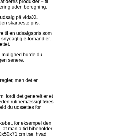
f deres produkter – til
vering uden beregning.
er udsalg på vidaXL
den skarpeste pris.
re til en udsalgspris som
snydagtig e-forhandler.
ttet.
iv mulighed burde du
ngen senere.
regler, men det er
fordi det generelt er et
mheden rutinemæssigt føres
fald du udsættes for
 købet, for eksempel den
, at man altid bibeholder
100x50x71 cm træ, hvad