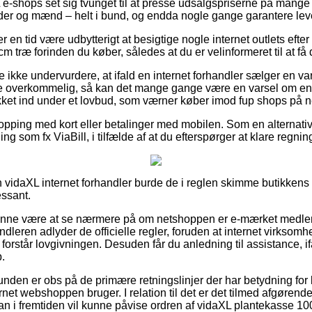
 e-shops set sig tvunget til at presse udsalgspriserne på mange a
inder og mænd – helt i bund, og endda nogle gange garantere le
er en tid være udbytterigt at besigtige nogle internet outlets eft
træ forinden du køber, således at du er velinformeret til at få 
 ikke undervurdere, at ifald en internet forhandler sælger en va
 overkommelig, så kan det mange gange være en varsel om en 
kket ind under et lovbud, som værner køber imod fup shops på ne
shopping med kort eller betalinger med mobilen. Som en alternat
ng som fx ViaBill, i tilfælde af at du efterspørger at klare regni
n vidaXL internet forhandler burde de i reglen skimme butikkens 
essant.
unne være at se nærmere på om netshoppen er e-mærket medlem, 
andleren adlyder de officielle regler, foruden at internet virkso
m forstår lovgivningen. Desuden får du anledning til assistance, i
.
kunden er obs på de primære retningslinjer der har betydning for
net webshoppen bruger. I relation til det er det tilmed afgørende
man i fremtiden vil kunne påvise ordren af vidaXL plantekasse 