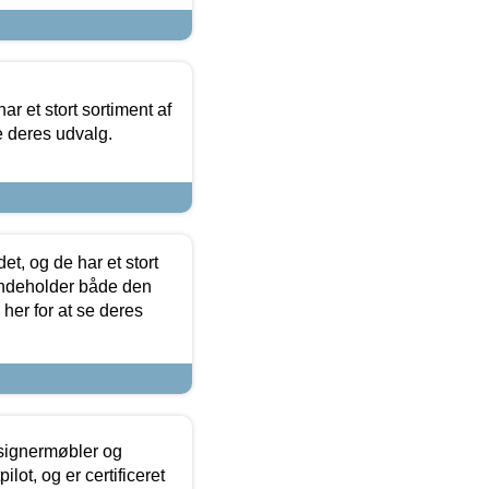
ar et stort sortiment af
e deres udvalg.
t, og de har et stort
 indeholder både den
 her for at se deres
esignermøbler og
lot, og er certificeret