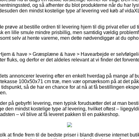
afhentningssted, og så afhenter du blot produkterne når du har lys
 desuden den mindst kostelige type af levering ved køb af vida
øve at bestille ordren til levering hjem til dig privat eller ud t
k en lille smule mindre prisbillig, men samtidig vældig problemf
vlsomt selv at hente varerne, men dette nødvendiggør at du opho
Hjem & have > Græsplæne & have > Havearbejde er selvfølgelig 
r fluks, og derfor er det aldeles relevant at vi finder det forven
lets annoncerer levering efter en enkelt hverdag på mange af 
ntekasse 100x50x71 cm træ, men vær opmærksom på at det påkr
t tidspunkt, så de har en chance for at nå at få bestillingen eksp
ten.
yder på gebyrfri levering, men typisk forudsætter det at man besti
e den mindst kostelige type af levering, hvilket oftest – ligegyl
adsten – vil blive at få leveret pakken til en pakkeshop.
folk at finde frem til de bedste priser i blandt diverse internet bu