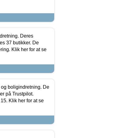
ndretning. Deres
s 37 butikker. De
ing. Klik her for at se
 og boligindretning. De
r på Trustpilot.
5. Klik her for at se