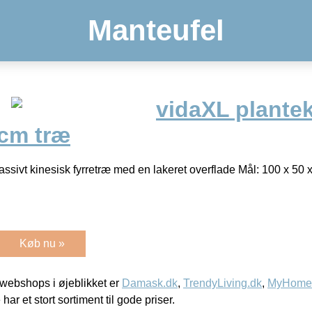
Manteufel
vidaXL plante
cm træ
ssivt kinesisk fyrretræ med en lakeret overflade Mål: 100 x 50 x
Køb nu »
webshops i øjeblikket er
Damask.dk
,
TrendyLiving.dk
,
MyHomeM
 har et stort sortiment til gode priser.