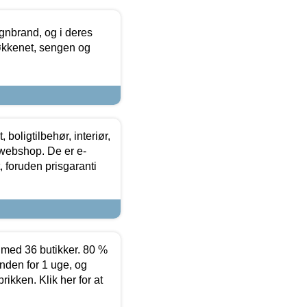
nbrand, og i deres
køkkenet, sengen og
boligtilbehør, interiør,
 webshop. De er e-
 foruden prisgaranti
ed 36 butikker. 80 %
nden for 1 uge, og
ikken. Klik her for at