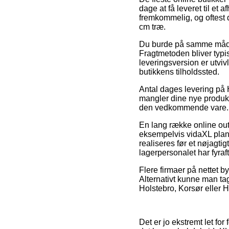
dage at få leveret til et 
fremkommelig, og oftest
cm træ.
Du burde på samme måde pr
Fragtmetoden bliver typis
leveringsversion er utvi
butikkens tilholdssted.
Antal dages levering på 
mangler dine nye produkte
den vedkommende vare.
En lang række online out
eksempelvis vidaXL pla
realiseres før et nøjagtig
lagerpersonalet har fyraf
Flere firmaer på nettet b
Alternativt kunne man tag
Holstebro, Korsør eller H
Det er jo ekstremt let for 