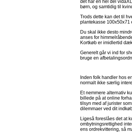
det har en hel del vidaXL
børn, og samtidig til kv
Trods dette kan det til hv
plantekasse 100x50x71 cm 
Du skal ikke desto mindre
anses for himmelråbende
Kortkøb er imidlertid dæ
Generelt går vi ind for 
bruge en afbetalingsordni
Inden folk handler hos e
normalt ikke særlig inter
Et nemmere alternativ k
billede på at online forh
tilsyn med af jurister so
dilemmaer ved dit indkøb
Ligeså foreslåes det at 
ombytningsrettighed inter
ens ordrekvittering, så 