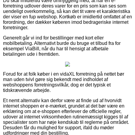
Du skal imidlertid være omhyggelig med, at når en e-
forretning udlover deres varer for en pris som kan ses som
uendeligt overkommelig, så kan det tit være et karakteristika
der viser en fup webshop. Kortkøb er imidlertid omfattet af en
forordning, der dækker køberen imod bedrageriske internet
forretninger.
Generelt går vi ind for bestillinger med kort eller
mobilbetaling. Alternativt burde du bruge et tilbud fra for
eksempel ViaBill, når du har til hensigt at afbetale
betalingen ude i fremtiden.
Forud for at folk køber i en vidaXL forretning på nettet bør
man uden tvivl gøre sig bekendt med indholdet af
webshoppens forretningsvilkår, dog er det typisk et
tidskrævende arbejde.
Et nemt alternativ kan derfor være at finde ud af hvorvidt
internet shoppen er e-mærket, grundet at det bør være en
erklæring om at e-shoppen efterlever de officielle regler,
udover at internet virksomheden rutinemæssigt kigges til af
specialister som har nøje kendskab til reglerne på området.
Desuden får du mulighed for support, ifald du møder
udfordringer med din bestilling.