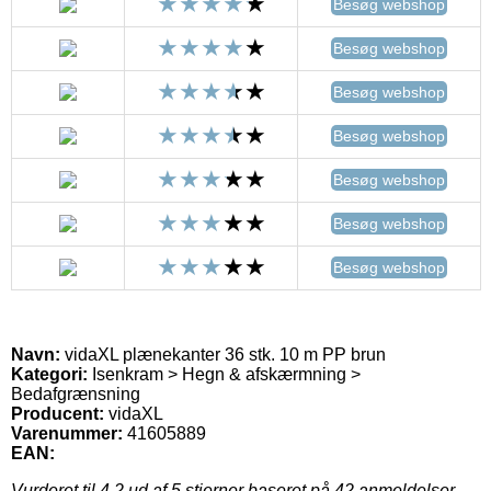
Besøg webshop
Besøg webshop
Besøg webshop
Besøg webshop
Besøg webshop
Besøg webshop
Besøg webshop
Navn:
vidaXL plænekanter 36 stk. 10 m PP brun
Kategori:
Isenkram > Hegn & afskærmning >
Bedafgrænsning
Producent:
vidaXL
Varenummer:
41605889
EAN:
Vurderet til
4.2
ud af 5 stjerner baseret på
42
anmeldelser