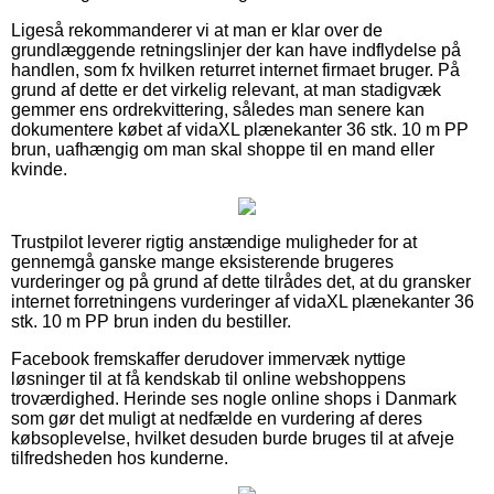
Ligeså rekommanderer vi at man er klar over de
grundlæggende retningslinjer der kan have indflydelse på
handlen, som fx hvilken returret internet firmaet bruger. På
grund af dette er det virkelig relevant, at man stadigvæk
gemmer ens ordrekvittering, således man senere kan
dokumentere købet af vidaXL plænekanter 36 stk. 10 m PP
brun, uafhængig om man skal shoppe til en mand eller
kvinde.
Trustpilot leverer rigtig anstændige muligheder for at
gennemgå ganske mange eksisterende brugeres
vurderinger og på grund af dette tilrådes det, at du gransker
internet forretningens vurderinger af vidaXL plænekanter 36
stk. 10 m PP brun inden du bestiller.
Facebook fremskaffer derudover immervæk nyttige
løsninger til at få kendskab til online webshoppens
troværdighed. Herinde ses nogle online shops i Danmark
som gør det muligt at nedfælde en vurdering af deres
købsoplevelse, hvilket desuden burde bruges til at afveje
tilfredsheden hos kunderne.