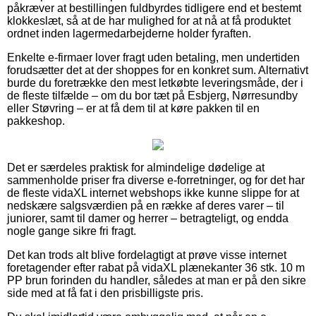
påkræver at bestillingen fuldbyrdes tidligere end et bestemt
klokkeslæt, så at de har mulighed for at nå at få produktet
ordnet inden lagermedarbejderne holder fyraften.
Enkelte e-firmaer lover fragt uden betaling, men undertiden
forudsætter det at der shoppes for en konkret sum. Alternativt
burde du foretrække den mest letkøbte leveringsmåde, der i
de fleste tilfælde – om du bor tæt på Esbjerg, Nørresundby
eller Støvring – er at få dem til at køre pakken til en
pakkeshop.
Det er særdeles praktisk for almindelige dødelige at
sammenholde priser fra diverse e-forretninger, og for det har
de fleste vidaXL internet webshops ikke kunne slippe for at
nedskære salgsværdien på en række af deres varer – til
juniorer, samt til damer og herrer – betragteligt, og endda
nogle gange sikre fri fragt.
Det kan trods alt blive fordelagtigt at prøve visse internet
foretagender efter rabat på vidaXL plænekanter 36 stk. 10 m
PP brun forinden du handler, således at man er på den sikre
side med at få fat i den prisbilligste pris.