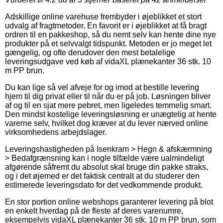
Adskillige online varehuse frembyder i øjeblikket et stort
udvalg af fragtmetoder. En favorit er i øjeblikket at få bragt
ordren til en pakkeshop, så du nemt selv kan hente dine nye
produkter på et selvvalgt tidspunkt. Metoden er jo meget let
gængelig, og ofte derudover den mest betalelige
leveringsudgave ved køb af vidaXL plænekanter 36 stk. 10
m PP brun.
Du kan lige så vel afveje for og imod at bestille levering
hjem til dig privat eller til når du er på job. Løsningen bliver
af og til en sjat mere pebret, men ligeledes temmelig smart.
Den mindst kostelige leveringsløsning er unægtelig at hente
varerne selv, hvilket dog kræver at du lever nærved online
virksomhedens arbejdslager.
Leveringshastigheden på Isenkram > Hegn & afskærmning
> Bedafgrænsning kan i nogle tilfælde være ualmindeligt
afgørende såfremt du absolut skal bruge din pakke straks,
og i det øjemed er det faktisk centralt at du studerer den
estimerede leveringsdato for det vedkommende produkt.
En stor portion online webshops garanterer levering på blot
en enkelt hverdag på de fleste af deres varenumre,
eksempelvis vidaXL plænekanter 36 stk. 10 m PP brun, som