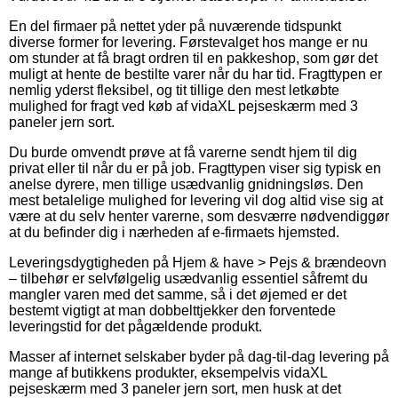
En del firmaer på nettet yder på nuværende tidspunkt
diverse former for levering. Førstevalget hos mange er nu
om stunder at få bragt ordren til en pakkeshop, som gør det
muligt at hente de bestilte varer når du har tid. Fragttypen er
nemlig yderst fleksibel, og tit tillige den mest letkøbte
mulighed for fragt ved køb af vidaXL pejseskærm med 3
paneler jern sort.
Du burde omvendt prøve at få varerne sendt hjem til dig
privat eller til når du er på job. Fragttypen viser sig typisk en
anelse dyrere, men tillige usædvanlig gnidningsløs. Den
mest betalelige mulighed for levering vil dog altid vise sig at
være at du selv henter varerne, som desværre nødvendiggør
at du befinder dig i nærheden af e-firmaets hjemsted.
Leveringsdygtigheden på Hjem & have > Pejs & brændeovn
– tilbehør er selvfølgelig usædvanlig essentiel såfremt du
mangler varen med det samme, så i det øjemed er det
bestemt vigtigt at man dobbelttjekker den forventede
leveringstid for det pågældende produkt.
Masser af internet selskaber byder på dag-til-dag levering på
mange af butikkens produkter, eksempelvis vidaXL
pejseskærm med 3 paneler jern sort, men husk at det