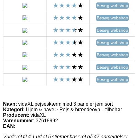
Besøg webshop
Besøg webshop
Besøg webshop
Besøg webshop
Besøg webshop
Besøg webshop
Besøg webshop
Navn:
vidaXL pejseskærm med 3 paneler jern sort
Kategori:
Hjem & have > Pejs & brændeovn – tilbehør
Producent:
vidaXL
Varenummer:
37618992
EAN:
Vurderet til
4.1
ud af 5 stjerner baseret på
47
anmeldelser