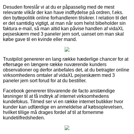
Desuden foreslår vi at du er påpasselig med de mest
relevante vilkår der kan have indflydelse på ordren, f.eks.
den byttepolitik online forhandleren tilsikrer. I relation til det
er det samtidig vigtigt, at man når som helst bibeholder sin
faktura e-mail, så man altid kan påvise handlen af vidaXL
pejseskærm med 3 paneler jern sort, uanset om man skal
købe gave til en kvinde eller mand.
Trustpilot genererer en lang række hæderlige chancer for at
eftersøge en længere række nuværende kunders
observationer og derfor anbefales det, at du betragter online
virksomhedens omtaler af vidaXL pejseskærm med 3
paneler jern sort forud for at du bestiller.
Facebook genererer tilsvarende de facto anstændige
løsninger til at få indtryk af internet virksomhedens
kundefokus. Tilmed ser vi en række internet butikker hvor
kunder kan udfærdige en anmeldelse af købsoplevelsen,
hvilket tillige må drages fordel af til at fornemme
kundetilfredsheden.