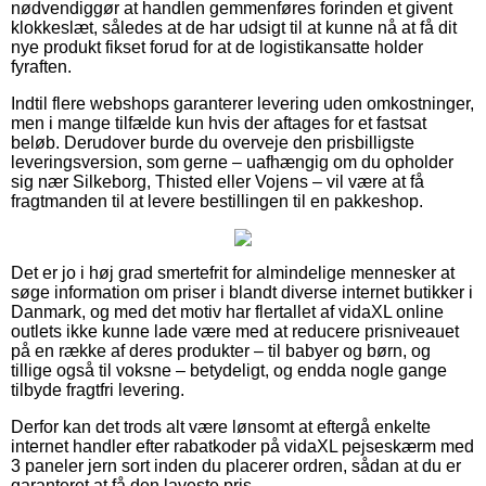
nødvendiggør at handlen gemmenføres forinden et givent
klokkeslæt, således at de har udsigt til at kunne nå at få dit
nye produkt fikset forud for at de logistikansatte holder
fyraften.
Indtil flere webshops garanterer levering uden omkostninger,
men i mange tilfælde kun hvis der aftages for et fastsat
beløb. Derudover burde du overveje den prisbilligste
leveringsversion, som gerne – uafhængig om du opholder
sig nær Silkeborg, Thisted eller Vojens – vil være at få
fragtmanden til at levere bestillingen til en pakkeshop.
Det er jo i høj grad smertefrit for almindelige mennesker at
søge information om priser i blandt diverse internet butikker i
Danmark, og med det motiv har flertallet af vidaXL online
outlets ikke kunne lade være med at reducere prisniveauet
på en række af deres produkter – til babyer og børn, og
tillige også til voksne – betydeligt, og endda nogle gange
tilbyde fragtfri levering.
Derfor kan det trods alt være lønsomt at eftergå enkelte
internet handler efter rabatkoder på vidaXL pejseskærm med
3 paneler jern sort inden du placerer ordren, sådan at du er
garanteret at få den laveste pris.