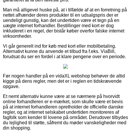
Man må alligevel huske på, at i tilfælde af at en forretning på
nettet afhænder deres produkter til en udsalgspris der er
uendeligt gunstig, kan det undertiden være et tegn på en
uægte internet forhandler. Bestillinger med kort er dog
inkluderet i en regel, der bistår køber overfor falske internet
virksomheder.
Vi går generelt ind for køb med kort eller mobilbetaling.
Alternativt kunne du anvende et tilbud fra f.eks. ViaBill,
forudsat du ser en fordel i at klare pengene over en periode.
Før nogen handler på en vidaXL webshop behøver de altid
kigge på dens regler, men det er i reglen en tidskrævende
opgave.
Et nemt alternativ kunne være at se nærmere på hvorvidt
online forhandleren er e-mærket, som skulle være et bevis
på at internet forhandleren opretholder de officielle danske
regler, og at internet selskabet undertiden monitoreres af
fagfolk som kender til lovene på området. Derudover tilbydes
du lejlighed til støtte, såfremt du møder vanskeligheder med
din shopping.