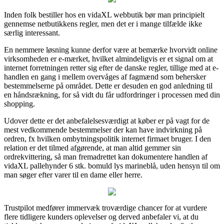
Inden folk bestiller hos en vidaXL webbutik bør man principielt
gennemse netbutikkens regler, men det er i mange tilfælde ikke
særlig interessant.
En nemmere løsning kunne derfor være at bemærke hvorvidt online
virksomheden er e-mærket, hvilket almindeligvis er et signal om at
internet forretningen retter sig efter de danske regler, tillige med at e-
handlen en gang i mellem overvåges af fagmænd som behersker
bestemmelserne på området. Dette er desuden en god anledning til
en håndsrækning, for så vidt du får udfordringer i processen med din
shopping.
Udover dette er det anbefalelsesværdigt at køber er på vagt for de
mest vedkommende bestemmelser der kan have indvirkning på
ordren, fx hvilken ombytningspolitik internet firmaet bruger. I den
relation er det tilmed afgørende, at man altid gemmer sin
ordrekvittering, så man fremadrettet kan dokumentere handlen af
vidaXL pallehynder 6 stk. bomuld lys marineblå, uden hensyn til om
man søger efter varer til en dame eller herre.
Trustpilot medfører immervæk troværdige chancer for at vurdere
flere tidligere kunders oplevelser og derved anbefaler vi, at du