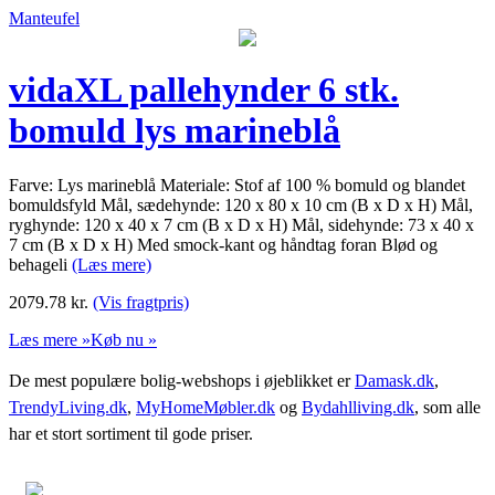
Manteufel
vidaXL pallehynder 6 stk.
bomuld lys marineblå
Farve: Lys marineblå Materiale: Stof af 100 % bomuld og blandet
bomuldsfyld Mål, sædehynde: 120 x 80 x 10 cm (B x D x H) Mål,
ryghynde: 120 x 40 x 7 cm (B x D x H) Mål, sidehynde: 73 x 40 x
7 cm (B x D x H) Med smock-kant og håndtag foran Blød og
behageli
(Læs mere)
2079.78
kr.
(Vis fragtpris)
Læs mere »
Køb nu »
De mest populære bolig-webshops i øjeblikket er
Damask.dk
,
TrendyLiving.dk
,
MyHomeMøbler.dk
og
Bydahlliving.dk
, som alle
har et stort sortiment til gode priser.