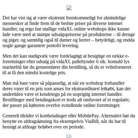
Det har vist sig at være ekstremt fremkommeligt for almindelige
mennesker at finde frem til de bedste priser på diverse internet
handler, og ergo har utallige vidaXL online webshops ikke kunne
lade være med at stampe udsalgspriserne på produkterne – til drenge
og piger, og samtidig også til damer og herrer – betydeligt, og endda
nogle gange garantere portofri levering.
Men det kan stadigvæk være fordelagtigt at besigtige en række e-
forretninger efter udsalg på vidaXL pallehynder 6 stk. bomuld lys
marineblå før du gennemfører din bestilling, så du er velinformeret
til at få den mindst kostelige pris.
Man må bare være så påpasselig, at når en webshop forhandler
deres varer til en pris som anses for ekstraordinært letkøbt, kan det
undertiden være et kendetegn på en uoprigtig internet handler.
Bestillinger med betalingskort er trods alt omfavnet af et regulativ,
der passer på køberen overfor svindlende online forretninger.
Generelt tilråder vi kortbetalinger eller MobilePay. Alternativt bør du
benytte en afdragsløsning fra eksempelvis ViaBill, når du har til
hensigt at afdrage beløbet over en periode.