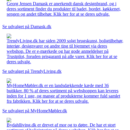
Georg Jensen Damask er anerkendt dansk designbrand, og i
deres sortiment finder du produkter til badet, bordet, køkkenet,
sengen og andet tilbehør. Klik her for at se deres udvalg.
Se udvalget på Damask.dk
TrendyLiving.dk har siden 2009 solgt brugskunst, boligtilbehør,
interiør, designvarer og andre ting til hjemmet via deres
webshop. De er e-mærkede og har gode anmeldelser på
Trustpilot, foruden prisgaranti på alle varer. Klik her for at se
deres udvalg.
Se udvalget på TrendyLiving.dk
MyHomeMøbler.dk er en landsdækkende kæde med 36
butikker. 80 % af deres sortiment på webshoppen kan leveres
inden for 1 uge, og mange af produkterne kommer fuld samlet
fra fabrikken. Klik her for at se deres udvalg.
Se udvalget på MyHomeMøbler.dk
Bydahlliving.dk er drevet af mor og to døtre. De har et stort