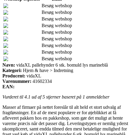
Besøg webshop
Besøg webshop
Besøg webshop
Besøg webshop
Besøg webshop
Besøg webshop
Besøg webshop
Besøg webshop
Besøg webshop
Navn:
vidaXL pallehynder 6 stk. bomuld lys marineblå
Kategori:
Hjem & have > Indretning
Producent:
vidaXL
Varenummer:
41602334
EAN:
Vurderet til
4.1
ud af 5 stjerner baseret på
1
anmeldelser
Masser af firmaer på nettet foreslår til alt held et stort udvalg af
fragtløsninger. En af de mest populære er for øjeblikket at få
afleveret pakken hos en pakkeshop, som gør det muligt at hente
varerne præcis når det passer dig. Leveringstypen er nemlig yderst
ukompliceret, samt endda tilmed den mest betalelige mulighed for
fragt ved køb af vidaXL pallehynder 6 stk. bomuld lys marineblå.