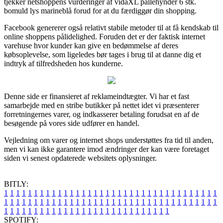
tjekker netshoppens vurderinger af vidaXL pallehynder 6 stk.
bomuld lys marineblå forud for at du færdiggør din shopping.
Facebook genererer også relativt stabile metoder til at få kendskab til
online shoppens pålidelighed. Foruden det er der faktisk internet
varehuse hvor kunder kan give en bedømmelse af deres
købsoplevelse, som ligeledes bør tages i brug til at danne dig et
indtryk af tilfredsheden hos kunderne.
Denne side er finansieret af reklameindtægter. Vi har et fast
samarbejde med en stribe butikker på nettet idet vi præsenterer
forretningernes varer, og indkasserer betaling forudsat en af de
besøgende på vores side udfører en handel.
Vejledning om varer og internet shops understøttes fra tid til anden,
men vi kan ikke garantere imod ændringer der kan være foretaget
siden vi senest opdaterede websitets oplysninger.
BITLY:
1
1
1
1
1
1
1
1
1
1
1
1
1
1
1
1
1
1
1
1
1
1
1
1
1
1
1
1
1
1
1
1
1
1
1
1
1
1
1
1
1
1
1
1
1
1
1
1
1
1
1
1
1
1
1
1
1
1
1
1
1
1
1
1
1
1
1
1
1
1
1
1
1
1
1
1
1
1
1
1
1
1
1
1
1
1
1
1
1
1
1
1
1
1
1
1
1
1
1
1
SPOTIFY: