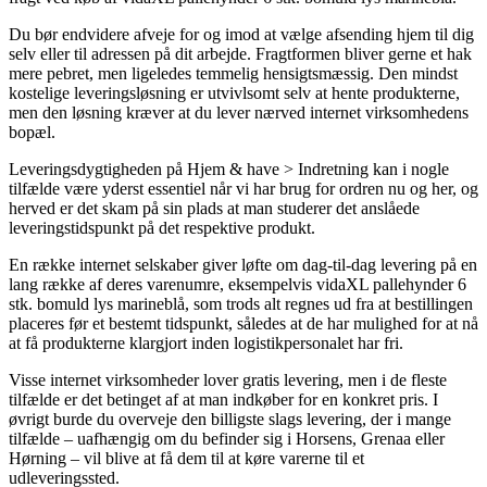
Du bør endvidere afveje for og imod at vælge afsending hjem til dig
selv eller til adressen på dit arbejde. Fragtformen bliver gerne et hak
mere pebret, men ligeledes temmelig hensigtsmæssig. Den mindst
kostelige leveringsløsning er utvivlsomt selv at hente produkterne,
men den løsning kræver at du lever nærved internet virksomhedens
bopæl.
Leveringsdygtigheden på Hjem & have > Indretning kan i nogle
tilfælde være yderst essentiel når vi har brug for ordren nu og her, og
herved er det skam på sin plads at man studerer det anslåede
leveringstidspunkt på det respektive produkt.
En række internet selskaber giver løfte om dag-til-dag levering på en
lang række af deres varenumre, eksempelvis vidaXL pallehynder 6
stk. bomuld lys marineblå, som trods alt regnes ud fra at bestillingen
placeres før et bestemt tidspunkt, således at de har mulighed for at nå
at få produkterne klargjort inden logistikpersonalet har fri.
Visse internet virksomheder lover gratis levering, men i de fleste
tilfælde er det betinget af at man indkøber for en konkret pris. I
øvrigt burde du overveje den billigste slags levering, der i mange
tilfælde – uafhængig om du befinder sig i Horsens, Grenaa eller
Hørning – vil blive at få dem til at køre varerne til et
udleveringssted.