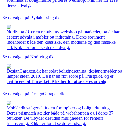
sortiment af boliginteriør på deres webshop. Klik her for at se
deres udvalg.
Se udvalget på Bydahlliving.dk
Norliving.dk er en relativt ny webshop på markedet, og de har
et stort udvalg i møbler og indretning. Deres sortiment
indeholder både den klassiske, den moderne og den rustikke
stil. Klik her for at se deres udvalg.
Se udvalget på Norliving.dk
DesignGaragen.dk har solgt boligindretning, designermøbler og
lamper siden 2010. De har en flot score på Trustpilot, og er
certificeret af E-mærket. Klik her for at se deres udvalg.
Se udvalget på DesignGaragen.dk
Møblér.dk sælger alt inden for møbler og boligindretning.
Deres prismatch gælder både på webshoppen og i deres 37
butikker. De tilbyder desuden muligheden for rentefri
finansiering. Klik her for at se deres udvalg.