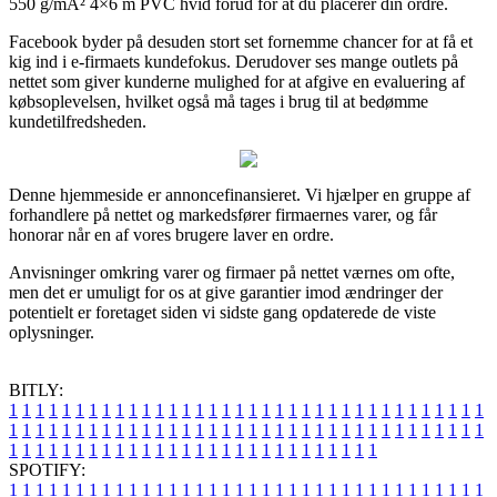
550 g/mÂ² 4×6 m PVC hvid forud for at du placerer din ordre.
Facebook byder på desuden stort set fornemme chancer for at få et
kig ind i e-firmaets kundefokus. Derudover ses mange outlets på
nettet som giver kunderne mulighed for at afgive en evaluering af
købsoplevelsen, hvilket også må tages i brug til at bedømme
kundetilfredsheden.
Denne hjemmeside er annoncefinansieret. Vi hjælper en gruppe af
forhandlere på nettet og markedsfører firmaernes varer, og får
honorar når en af vores brugere laver en ordre.
Anvisninger omkring varer og firmaer på nettet værnes om ofte,
men det er umuligt for os at give garantier imod ændringer der
potentielt er foretaget siden vi sidste gang opdaterede de viste
oplysninger.
BITLY:
1
1
1
1
1
1
1
1
1
1
1
1
1
1
1
1
1
1
1
1
1
1
1
1
1
1
1
1
1
1
1
1
1
1
1
1
1
1
1
1
1
1
1
1
1
1
1
1
1
1
1
1
1
1
1
1
1
1
1
1
1
1
1
1
1
1
1
1
1
1
1
1
1
1
1
1
1
1
1
1
1
1
1
1
1
1
1
1
1
1
1
1
1
1
1
1
1
1
1
1
SPOTIFY:
1
1
1
1
1
1
1
1
1
1
1
1
1
1
1
1
1
1
1
1
1
1
1
1
1
1
1
1
1
1
1
1
1
1
1
1