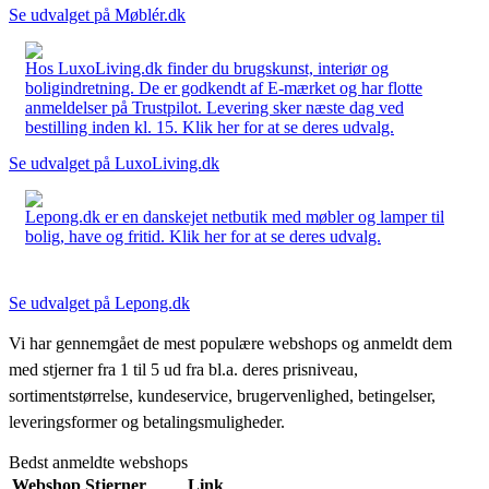
Se udvalget på Møblér.dk
Hos LuxoLiving.dk finder du brugskunst, interiør og
boligindretning. De er godkendt af E-mærket og har flotte
anmeldelser på Trustpilot. Levering sker næste dag ved
bestilling inden kl. 15. Klik her for at se deres udvalg.
Se udvalget på LuxoLiving.dk
Lepong.dk er en danskejet netbutik med møbler og lamper til
bolig, have og fritid. Klik her for at se deres udvalg.
Se udvalget på Lepong.dk
Vi har gennemgået de mest populære webshops og anmeldt dem
med stjerner fra 1 til 5 ud fra bl.a. deres prisniveau,
sortimentstørrelse, kundeservice, brugervenlighed, betingelser,
leveringsformer og betalingsmuligheder.
Bedst anmeldte webshops
Webshop
Stjerner
Link