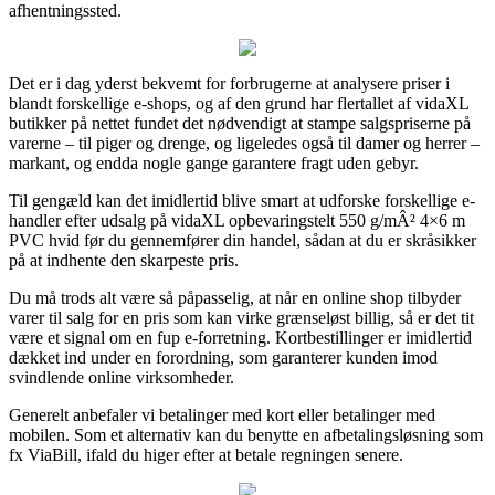
afhentningssted.
Det er i dag yderst bekvemt for forbrugerne at analysere priser i
blandt forskellige e-shops, og af den grund har flertallet af vidaXL
butikker på nettet fundet det nødvendigt at stampe salgspriserne på
varerne – til piger og drenge, og ligeledes også til damer og herrer –
markant, og endda nogle gange garantere fragt uden gebyr.
Til gengæld kan det imidlertid blive smart at udforske forskellige e-
handler efter udsalg på vidaXL opbevaringstelt 550 g/mÂ² 4×6 m
PVC hvid før du gennemfører din handel, sådan at du er skråsikker
på at indhente den skarpeste pris.
Du må trods alt være så påpasselig, at når en online shop tilbyder
varer til salg for en pris som kan virke grænseløst billig, så er det tit
være et signal om en fup e-forretning. Kortbestillinger er imidlertid
dækket ind under en forordning, som garanterer kunden imod
svindlende online virksomheder.
Generelt anbefaler vi betalinger med kort eller betalinger med
mobilen. Som et alternativ kan du benytte en afbetalingsløsning som
fx ViaBill, ifald du higer efter at betale regningen senere.