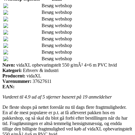
Besøg webshop
Besøg webshop
Besøg webshop
Besøg webshop
Besøg webshop
Besøg webshop
Besøg webshop
Besøg webshop
Besøg webshop
Navn:
vidaXL opbevaringstelt 550 g/mÂ² 4×6 m PVC hvid
Kategori:
Erhverv & industri
Producent:
vidaXL
Varenummer:
37627611
EAN:
Vurderet til
4.9
ud af 5 stjerner baseret på
19
anmeldelser
De fleste shops på nettet foreslår nu til dags flere fragtmuligheder.
En af de mest populære er p.t. at få afleveret pakken hos en
pakkeshop, og så skal du blot gå forbi efter bestillingen når du har
tid. Fragtløsningen er altså temmelig hensigtsmæssig, og endda
tillige den billigste fragtmulighed ved køb af vidaXL opbevaringstelt
550 g/mÂ² 4×6 m PVC hvid.