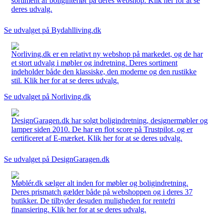
sortiment af boliginteriør på deres webshop. Klik her for at se
deres udvalg.
Se udvalget på Bydahlliving.dk
Norliving.dk er en relativt ny webshop på markedet, og de har
et stort udvalg i møbler og indretning. Deres sortiment
indeholder både den klassiske, den moderne og den rustikke
stil. Klik her for at se deres udvalg.
Se udvalget på Norliving.dk
DesignGaragen.dk har solgt boligindretning, designermøbler og
lamper siden 2010. De har en flot score på Trustpilot, og er
certificeret af E-mærket. Klik her for at se deres udvalg.
Se udvalget på DesignGaragen.dk
Møblér.dk sælger alt inden for møbler og boligindretning.
Deres prismatch gælder både på webshoppen og i deres 37
butikker. De tilbyder desuden muligheden for rentefri
finansiering. Klik her for at se deres udvalg.