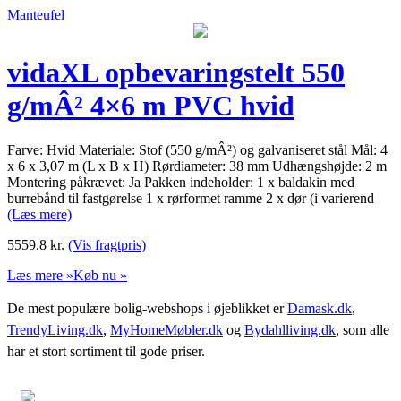
Manteufel
vidaXL opbevaringstelt 550
g/mÂ² 4×6 m PVC hvid
Farve: Hvid Materiale: Stof (550 g/mÂ²) og galvaniseret stål Mål: 4
x 6 x 3,07 m (L x B x H) Rørdiameter: 38 mm Udhængshøjde: 2 m
Montering påkrævet: Ja Pakken indeholder: 1 x baldakin med
burrebånd til fastgørelse 1 x rørformet ramme 2 x dør (i varierend
(Læs mere)
5559.8
kr.
(Vis fragtpris)
Læs mere »
Køb nu »
De mest populære bolig-webshops i øjeblikket er
Damask.dk
,
TrendyLiving.dk
,
MyHomeMøbler.dk
og
Bydahlliving.dk
, som alle
har et stort sortiment til gode priser.