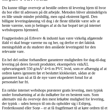
Du kunne tillige overveje at bestille ordren til levering hjem til hvor
du bor eller til adressen på dit arbejde. Metoden bliver almindeligvis
en lille smule mindre prisbillig, men også ekstremt ligetil. Den
billigste leveringsløsning vil dog i de fleste tilfælde være selv at
hente varerne, som jo betinges af at du har bopæl tæt på internet
webshoppens hjemsted.
Fragtperioden på Erhverv & industri kan være virkelig afgørende
ifald vi skal bruge varerne nu og her, og derfor er det faktisk
meningsfuldt at du studerer den anslåede leveringstid for den
relevante vare.
En hel del online forhandlere garanterer muligheden for dag-til-dag
levering på deres favorit produkter, eksempelvis vidaXL
opbevaringstelt 550 g/mÂ² 4×6 m PVC hvid, som er afhængig af at
ordren køres igennem før et besluttet klokkeslæt, sådan at de
garanteret kan nå at få de nye varer ekspederet forud for at
personalet har fri.
En række internet webshops præsterer gratis levering, men typisk
under forudsætning af at du indkøber for en bestemt sum. Som
alternativ må du overveje den mest letkøbte mulighed for levering,
der typisk – uden hensyn til om du opholder sig i Esbjerg,
Frederikssund eller Sorø – er at få fragtfirmaet til at køre ordren til et