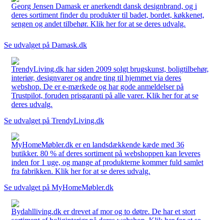
Georg Jensen Damask er anerkendt dansk designbrand, og i
deres sortiment finder du produkter til badet, bordet, køkkenet,
sengen og andet tilbehør. Klik her for at se deres udvalg.
Se udvalget på Damask.dk
TrendyLiving.dk har siden 2009 solgt brugskunst, boligtilbehør,
interiør, designvarer og andre ting til hjemmet via deres
webshop. De er e-mærkede og har gode anmeldelser på
Trustpilot, foruden prisgaranti på alle varer. Klik her for at se
deres udvalg.
Se udvalget på TrendyLiving.dk
MyHomeMøbler.dk er en landsdækkende kæde med 36
butikker. 80 % af deres sortiment på webshoppen kan leveres
inden for 1 uge, og mange af produkterne kommer fuld samlet
fra fabrikken. Klik her for at se deres udvalg.
Se udvalget på MyHomeMøbler.dk
Bydahlliving.dk er drevet af mor og to døtre. De har et stort