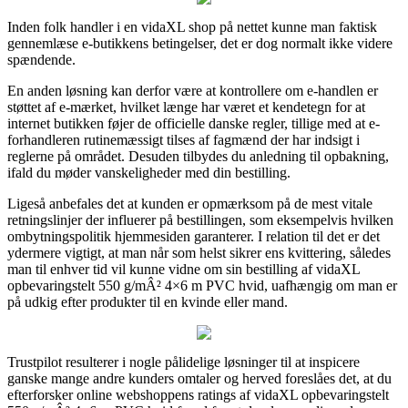
Inden folk handler i en vidaXL shop på nettet kunne man faktisk
gennemlæse e-butikkens betingelser, det er dog normalt ikke videre
spændende.
En anden løsning kan derfor være at kontrollere om e-handlen er
støttet af e-mærket, hvilket længe har været et kendetegn for at
internet butikken føjer de officielle danske regler, tillige med at e-
forhandleren rutinemæssigt tilses af fagmænd der har indsigt i
reglerne på området. Desuden tilbydes du anledning til opbakning,
ifald du møder vanskeligheder med din bestilling.
Ligeså anbefales det at kunden er opmærksom på de mest vitale
retningslinjer der influerer på bestillingen, som eksempelvis hvilken
ombytningspolitik hjemmesiden garanterer. I relation til det er det
ydermere vigtigt, at man når som helst sikrer ens kvittering, således
man til enhver tid vil kunne vidne om sin bestilling af vidaXL
opbevaringstelt 550 g/mÂ² 4×6 m PVC hvid, uafhængig om man er
på udkig efter produkter til en kvinde eller mand.
Trustpilot resulterer i nogle pålidelige løsninger til at inspicere
ganske mange andre kunders omtaler og herved foreslåes det, at du
efterforsker online webshoppens ratings af vidaXL opbevaringstelt