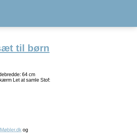
æt til børn
ædebredde: 64 cm
ærm Let at samle Stof:
øbler.dk
og