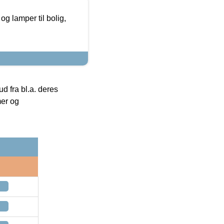
g lamper til bolig,
 fra bl.a. deres
mer og