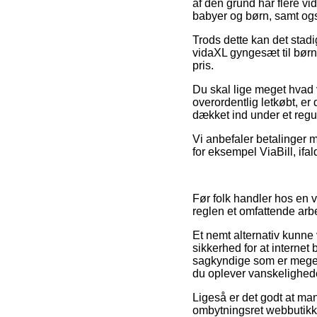
af den grund har flere vi
babyer og børn, samt ogs
Trods dette kan det stadi
vidaXL gyngesæt til børn
pris.
Du skal lige meget hvad 
overordentlig letkøbt, er 
dækket ind under et regu
Vi anbefaler betalinger 
for eksempel ViaBill, ifal
Før folk handler hos en v
reglen et omfattende arb
Et nemt alternativ kunne 
sikkerhed for at interne
sagkyndige som er meget
du oplever vanskeligheder
Ligeså er det godt at man
ombytningsret webbutikke