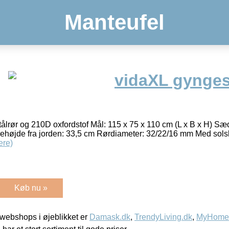
Manteufel
vidaXL gynges
tålrør og 210D oxfordstof Mål: 115 x 75 x 110 cm (L x B x H) S
jde fra jorden: 33,5 cm Rørdiameter: 32/22/16 mm Med solsk
ere)
Køb nu »
webshops i øjeblikket er
Damask.dk
,
TrendyLiving.dk
,
MyHomeM