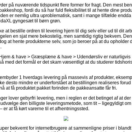
der på nuværende tidspunkt flere former for fragt. Den mest benyt
kkeshop, fordi du så har fuld fleksibilitet til at hente dine produk
den er nemlig ultra uproblematisk, samt i mange tilfælde endda
vidaXL gyngesæt til børn grøn.
 at bestille ordren til levering hjem til dig selv eller ud til dit a
gelen en sjat mere bekostelig, men samtidig rigtig bekvem. Den
dog at hente produkterne selv, som jo beroer på at du opholder d
.
Hjem & have > Græsplæne & have > Udendørsliv er naturligvis rig
så med det formål er det skam væsentligt at du studerer tidshoris
 frembyder 1 hverdags levering på massevis af produkter, eksem
ke desto mindre er underforstået at bestillingen realiseres forud 
nå at få produktet pakket forinden de pakkeansatte får fri.
er lover gebyrfri levering, men i reglen er det betinget af at der
udvælge den billigste leveringsmetode, som tit – ligegyldigt om 
er at få kørt varerne til et afhentningssted.
super bekvemt for internetbrugere at sammenligne priser i blandt