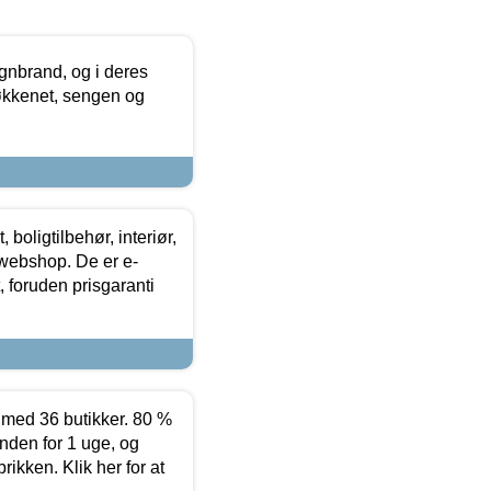
nbrand, og i deres
køkkenet, sengen og
boligtilbehør, interiør,
 webshop. De er e-
 foruden prisgaranti
ed 36 butikker. 80 %
nden for 1 uge, og
ikken. Klik her for at