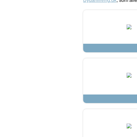
Bydahlliving.dk
, som alle