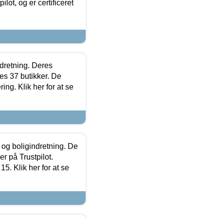
lot, og er certificeret
ndretning. Deres
s 37 butikker. De
ing. Klik her for at se
 og boligindretning. De
r på Trustpilot.
5. Klik her for at se