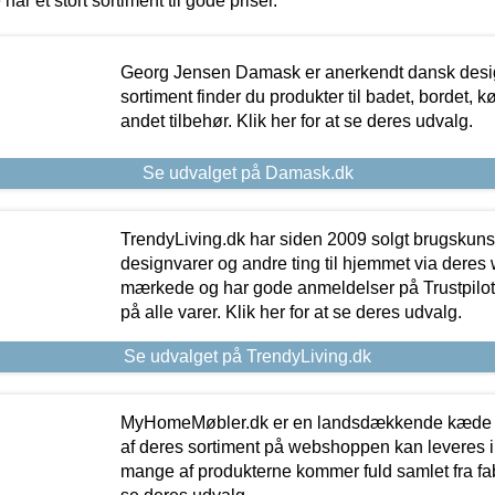
 har et stort sortiment til gode priser.
Georg Jensen Damask er anerkendt dansk desig
sortiment finder du produkter til badet, bordet, 
andet tilbehør. Klik her for at se deres udvalg.
Se udvalget på Damask.dk
TrendyLiving.dk har siden 2009 solgt brugskunst, 
designvarer og andre ting til hjemmet via deres
mærkede og har gode anmeldelser på Trustpilot,
på alle varer. Klik her for at se deres udvalg.
Se udvalget på TrendyLiving.dk
MyHomeMøbler.dk er en landsdækkende kæde m
af deres sortiment på webshoppen kan leveres i
mange af produkterne kommer fuld samlet fra fabr