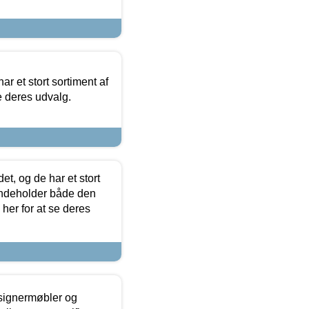
ar et stort sortiment af
e deres udvalg.
t, og de har et stort
 indeholder både den
 her for at se deres
esignermøbler og