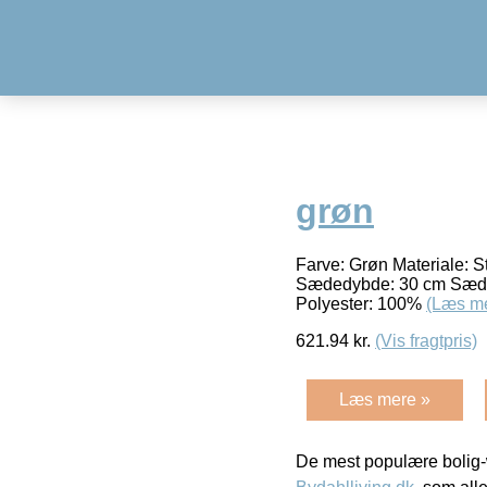
grøn
Farve: Grøn Materiale: S
Sædedybde: 30 cm Sædehø
Polyester: 100%
(Læs m
621.94
kr.
(Vis fragtpris)
Læs mere »
De mest populære bolig-