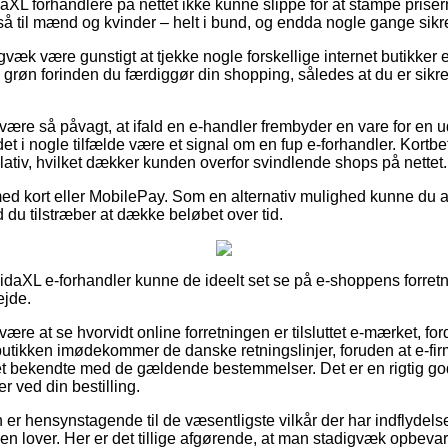
daXL forhandlere på nettet ikke kunne slippe for at stampe prisern
å til mænd og kvinder – helt i bund, og endda nogle gange sikre
gvæk være gunstigt at tjekke nogle forskellige internet butikker 
 grøn forinden du færdiggør din shopping, således at du er sikr
være så påvagt, at ifald en e-handler frembyder en vare for en u
det i nogle tilfælde være et signal om en fup e-forhandler. Kortbe
lativ, hvilket dækker kunden overfor svindlende shops på nettet.
med kort eller MobilePay. Som en alternativ mulighed kunne du
d du tilstræber at dække beløbet over tid.
idaXL e-forhandler kunne de ideelt set se på e-shoppens forretni
ejde.
være at se hvorvidt online forretningen er tilsluttet e-mærket, fo
t butikken imødekommer de danske retningslinjer, foruden at e-fi
 bekendte med de gældende bestemmelser. Det er en rigtig god
 ved din bestilling.
 er hensynstagende til de væsentligste vilkår der har indflydels
n lover. Her er det tillige afgørende, at man stadigvæk opbevare