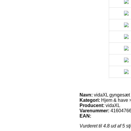
Navn:
vidaXL gyngesæt t
Kategori:
Hjem & have >
Producent:
vidaXL
Varenummer:
4160476
EAN:
Vurderet til
4.8
ud af 5 st