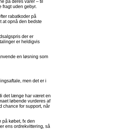
e på deres varer – til
 fragt uden gebyr.
efter rabatkoder på
et at opnå den bedste
dsalgspris der er
talinger er heldigvis
 anvende en løsning som
ngsaftale, men det er i
rdi det længe har været en
rmaet løbende vurderes af
 chance for support, når
e på købet, fx den
r ens ordrekvittering, så