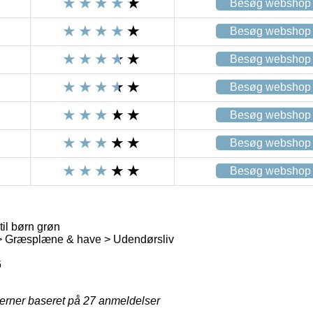
Besøg webshop
Besøg webshop
Besøg webshop
Besøg webshop
Besøg webshop
Besøg webshop
Besøg webshop
il børn grøn
 Græsplæne & have > Udendørsliv
6
jerner baseret på
27
anmeldelser