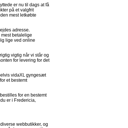
tede er nu til dags at få
ter på et valgfrit
 den mest letkøbte
rbejdes adresse.
 mest betalelige
ig lige ved online
tig vigtig når vi står og
onten for levering for det
pelvis vidaXL gyngesæt
for et bestemt
 bestilles for en bestemt
du er i Fredericia,
 diverse webbutikker, og