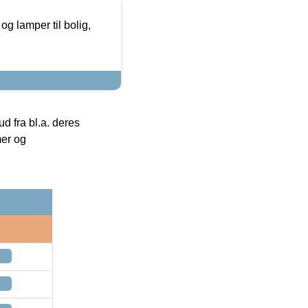
g lamper til bolig,
 fra bl.a. deres
mer og