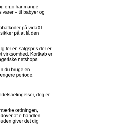
, og ergo har mange
 varer – til babyer og
 rabatkoder på vidaXL
ikker på at få den
lg for en salgspris der er
net virksomhed. Kortkøb er
ageriske netshops.
kan du bruge en
 længere periode.
delsbetingelser, dog er
e-mærke ordningen,
, udover at e-handlen
suden giver det dig