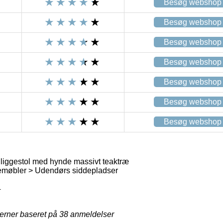
Besøg webshop
Besøg webshop
Besøg webshop
Besøg webshop
Besøg webshop
Besøg webshop
Besøg webshop
iggestol med hynde massivt teaktræ
møbler > Udendørs siddepladser
4
jerner baseret på
38
anmeldelser