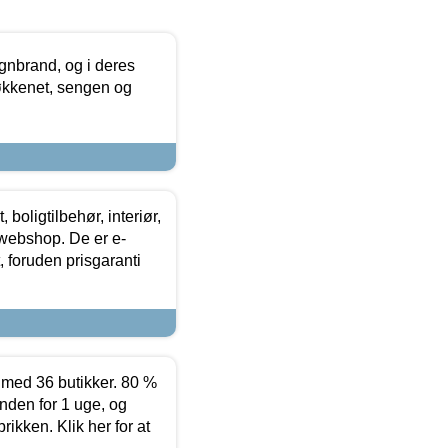
nbrand, og i deres
køkkenet, sengen og
boligtilbehør, interiør,
 webshop. De er e-
 foruden prisgaranti
ed 36 butikker. 80 %
nden for 1 uge, og
ikken. Klik her for at