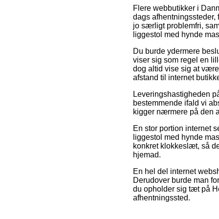
Flere webbutikker i Danma
dags afhentningssteder, f
jo særligt problemfri, s
liggestol med hynde mass
Du burde ydermere beslutt
viser sig som regel en lil
dog altid vise sig at vær
afstand til internet butik
Leveringshastigheden på
bestemmende ifald vi abso
kigger nærmere på den an
En stor portion internet 
liggestol med hynde mass
konkret klokkeslæt, så de
hjemad.
En hel del internet websh
Derudover burde man fore
du opholder sig tæt på Ho
afhentningssted.