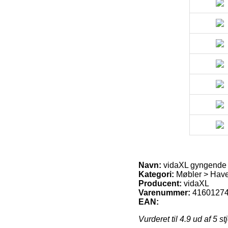
Navn:
vidaXL gyngende l
Kategori:
Møbler > Have
Producent:
vidaXL
Varenummer:
4160127
EAN:
Vurderet til
4.9
ud af 5 st