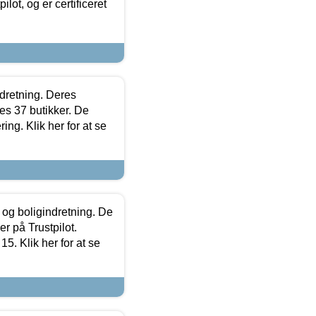
lot, og er certificeret
ndretning. Deres
s 37 butikker. De
ing. Klik her for at se
 og boligindretning. De
r på Trustpilot.
5. Klik her for at se