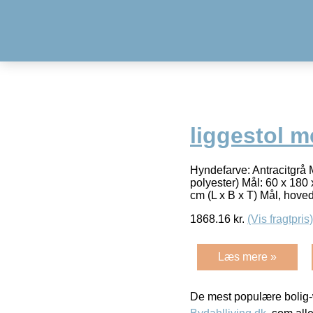
liggestol 
Hyndefarve: Antracitgrå 
polyester) Mål: 60 x 18
cm (L x B x T) Mål, hove
1868.16
kr.
(Vis fragtpris)
Læs mere »
De mest populære bolig-