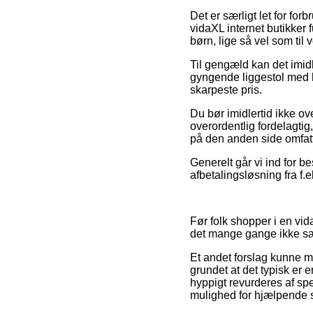
Det er særligt let for fo
vidaXL internet butikker
børn, lige så vel som til
Til gengæld kan det imidl
gyngende liggestol med h
skarpeste pris.
Du bør imidlertid ikke ove
overordentlig fordelagtig
på den anden side omfat
Generelt går vi ind for b
afbetalingsløsning fra f.
Før folk shopper i en v
det mange gange ikke sær
Et andet forslag kunne m
grundet at det typisk er e
hyppigt revurderes af spe
mulighed for hjælpende se