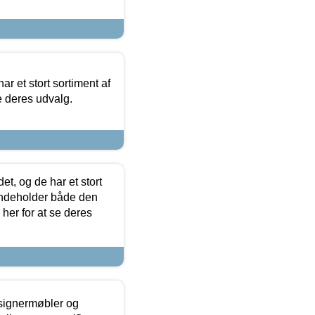
ar et stort sortiment af
e deres udvalg.
t, og de har et stort
 indeholder både den
 her for at se deres
esignermøbler og