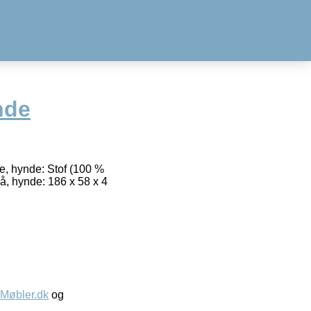
nde
le, hynde: Stof (100 %
å, hynde: 186 x 58 x 4
øbler.dk
og