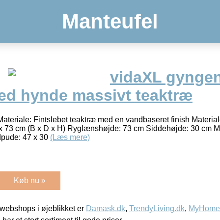
Manteufel
vidaXL gynge
med hynde massivt teaktræ
Materiale: Fintslebet teaktræ med en vandbaseret finish Materia
0 x 73 cm (B x D x H) Ryglænshøjde: 73 cm Siddehøjde: 30 cm M
dpude: 47 x 30
(Læs mere)
Køb nu »
webshops i øjeblikket er
Damask.dk
,
TrendyLiving.dk
,
MyHomeM