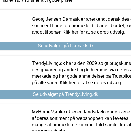
 har et stort sortiment til gode priser.
Georg Jensen Damask er anerkendt dansk desig
sortiment finder du produkter til badet, bordet, 
andet tilbehør. Klik her for at se deres udvalg.
Se udvalget på Damask.dk
TrendyLiving.dk har siden 2009 solgt brugskunst, 
designvarer og andre ting til hjemmet via deres
mærkede og har gode anmeldelser på Trustpilot,
på alle varer. Klik her for at se deres udvalg.
Se udvalget på TrendyLiving.dk
MyHomeMøbler.dk er en landsdækkende kæde m
af deres sortiment på webshoppen kan leveres i
mange af produkterne kommer fuld samlet fra fabr