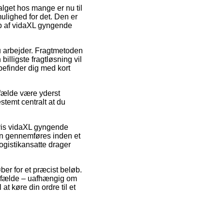
alget hos mange er nu til
mulighed for det. Den er
øb af vidaXL gyngende
 du arbejder. Fragtmetoden
billigste fragtløsning vil
 befinder dig med kort
fælde være yderst
stemt centralt at du
elvis vidaXL gyngende
en gennemføres inden et
ogistikansatte drager
ber for et præcist beløb.
tilfælde – uafhængig om
t køre din ordre til et