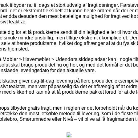
rk tilbyder nu til dags et stort udvalg af fragtløsninger. Førstev
ordi det er ekstremt fleksibelt at kunne hente ordren når der er 
amt endda desuden den mest betalelige mulighed for fragt ved k
ivt teaktræ.
e dig for at få produkterne sendt til din lejlighed eller til hvor
le smule mindre prisbillig, men tillige ekstremt ukompliceret. Den 
e selv at hente produkterne, hvilket dog afhænger af at du fysisk
kens hjemsted.
 Møbler > Havemøbler > Udendørs siddepladser kan i nogle til
lut skal bruge produktet nu og her, og med det formål er det be
slåede leveringsdato for den aktuelle vare.
selskaber giver dag-til-dag levering på flere produkter, eksemp
ivt teaktræ, men vær påpasselig da det er afhængig af at ordr
 med sikkerhed kan nå at få produkterne pakket forud for at de l
ops tilbyder gratis fragt, men i reglen er det forbeholdt når du kø
trække den mest letkøbte metode til levering, som i de fleste 
lstebro, Smørumnedre eller Nivå – vil blive at få fragtmanden til a