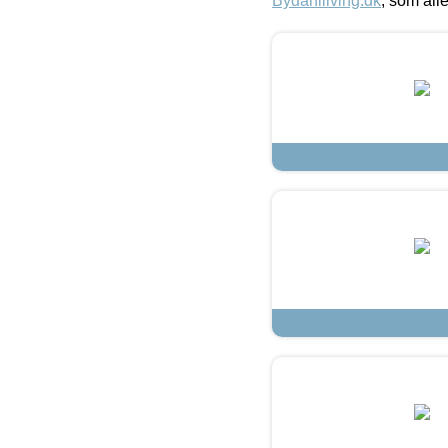
Bydahlliving.dk
, som alle