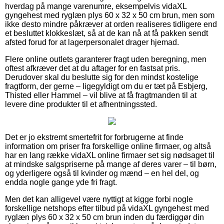
hverdag på mange varenumre, eksempelvis vidaXL
gyngehest med ryglæn plys 60 x 32 x 50 cm brun, men som
ikke desto mindre påkræver at orden realiseres tidligere end
et besluttet klokkeslæt, så at de kan nå at få pakken sendt
afsted forud for at lagerpersonalet drager hjemad.
Flere online outlets garanterer fragt uden beregning, men
oftest afkræver det at du aftager for en fastsat pris.
Derudover skal du beslutte sig for den mindst kostelige
fragtform, der gerne – ligegyldigt om du er tæt på Esbjerg,
Thisted eller Hammel – vil blive at få fragtmanden til at
levere dine produkter til et afhentningssted.
Det er jo ekstremt smertefrit for forbrugerne at finde
information om priser fra forskellige online firmaer, og altså
har en lang række vidaXL online firmaer set sig nødsaget til
at mindske salgspriserne på mange af deres varer – til børn,
og yderligere også til kvinder og mænd – en hel del, og
endda nogle gange yde fri fragt.
Men det kan alligevel være nyttigt at kigge forbi nogle
forskellige netshops efter tilbud på vidaXL gyngehest med
ryglæn plys 60 x 32 x 50 cm brun inden du færdiggør din