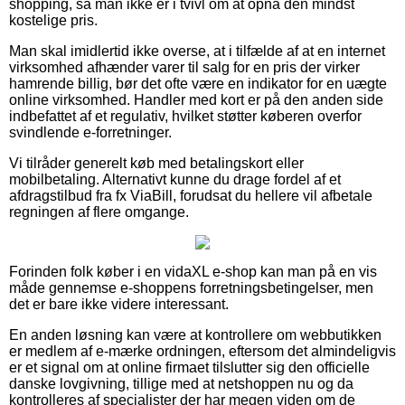
shopping, så man ikke er i tvivl om at opnå den mindst
kostelige pris.
Man skal imidlertid ikke overse, at i tilfælde af at en internet
virksomhed afhænder varer til salg for en pris der virker
hamrende billig, bør det ofte være en indikator for en uægte
online virksomhed. Handler med kort er på den anden side
indbefattet af et regulativ, hvilket støtter køberen overfor
svindlende e-forretninger.
Vi tilråder generelt køb med betalingskort eller
mobilbetaling. Alternativt kunne du drage fordel af et
afdragstilbud fra fx ViaBill, forudsat du hellere vil afbetale
regningen af flere omgange.
Forinden folk køber i en vidaXL e-shop kan man på en vis
måde gennemse e-shoppens forretningsbetingelser, men
det er bare ikke videre interessant.
En anden løsning kan være at kontrollere om webbutikken
er medlem af e-mærke ordningen, eftersom det almindeligvis
er et signal om at online firmaet tilslutter sig den officielle
danske lovgivning, tillige med at netshoppen nu og da
kontrolleres af specialister der har megen viden om de