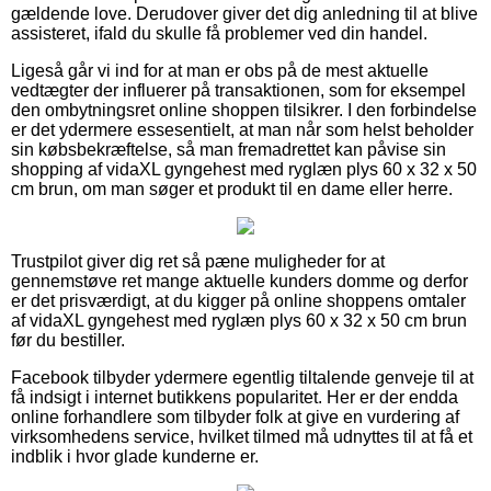
gældende love. Derudover giver det dig anledning til at blive
assisteret, ifald du skulle få problemer ved din handel.
Ligeså går vi ind for at man er obs på de mest aktuelle
vedtægter der influerer på transaktionen, som for eksempel
den ombytningsret online shoppen tilsikrer. I den forbindelse
er det ydermere essesentielt, at man når som helst beholder
sin købsbekræftelse, så man fremadrettet kan påvise sin
shopping af vidaXL gyngehest med ryglæn plys 60 x 32 x 50
cm brun, om man søger et produkt til en dame eller herre.
Trustpilot giver dig ret så pæne muligheder for at
gennemstøve ret mange aktuelle kunders domme og derfor
er det prisværdigt, at du kigger på online shoppens omtaler
af vidaXL gyngehest med ryglæn plys 60 x 32 x 50 cm brun
før du bestiller.
Facebook tilbyder ydermere egentlig tiltalende genveje til at
få indsigt i internet butikkens popularitet. Her er der endda
online forhandlere som tilbyder folk at give en vurdering af
virksomhedens service, hvilket tilmed må udnyttes til at få et
indblik i hvor glade kunderne er.