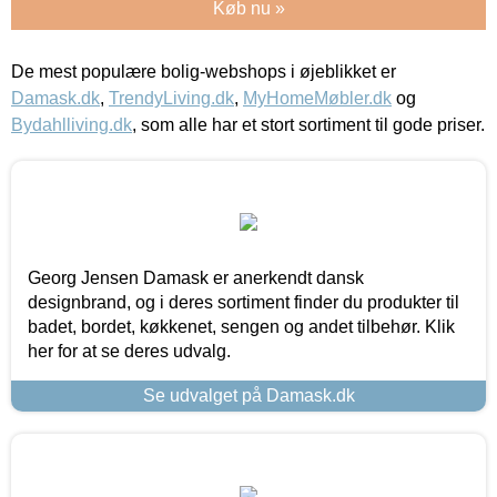
Køb nu »
De mest populære bolig-webshops i øjeblikket er
Damask.dk
,
TrendyLiving.dk
,
MyHomeMøbler.dk
og
Bydahlliving.dk
, som alle har et stort sortiment til gode priser.
Georg Jensen Damask er anerkendt dansk
designbrand, og i deres sortiment finder du produkter til
badet, bordet, køkkenet, sengen og andet tilbehør. Klik
her for at se deres udvalg.
Se udvalget på Damask.dk