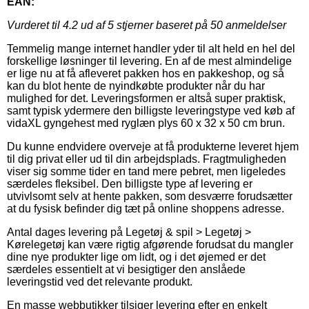
EAN:
Vurderet til
4.2
ud af 5 stjerner baseret på
50
anmeldelser
Temmelig mange internet handler yder til alt held en hel del
forskellige løsninger til levering. En af de mest almindelige
er lige nu at få afleveret pakken hos en pakkeshop, og så
kan du blot hente de nyindkøbte produkter når du har
mulighed for det. Leveringsformen er altså super praktisk,
samt typisk ydermere den billigste leveringstype ved køb af
vidaXL gyngehest med ryglæn plys 60 x 32 x 50 cm brun.
Du kunne endvidere overveje at få produkterne leveret hjem
til dig privat eller ud til din arbejdsplads. Fragtmuligheden
viser sig somme tider en tand mere pebret, men ligeledes
særdeles fleksibel. Den billigste type af levering er
utvivlsomt selv at hente pakken, som desværre forudsætter
at du fysisk befinder dig tæt på online shoppens adresse.
Antal dages levering på Legetøj & spil > Legetøj >
Kørelegetøj kan være rigtig afgørende forudsat du mangler
dine nye produkter lige om lidt, og i det øjemed er det
særdeles essentielt at vi besigtiger den anslåede
leveringstid ved det relevante produkt.
En masse webbutikker tilsiger levering efter en enkelt