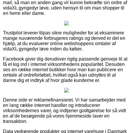
mail, så man en anden gang vil kunne bekræfte sin ordre af
vidaXL gyngedyr løve, uden hensyn til om man shopper til
en herre eller dame.
Trustpilot leverer tilpas sikre muligheder for at eksaminere
mange nuværende forbrugeres ratings og derved er det en
hjælp, at du evaluerer online webshoppens omtaler af
vidaXL gyngedyr løve inden du køber.
Facebook giver dig derudover rigtig passende genveje til at
få et kig ind i internet virksomhedens popularitet. Desuden
ses en række internet butikker hvor man kan publicere en
omtale af ordreforløbet, hvilket også kan udnyttes til at
danne dig et indtryk af hvor glade kunderne er.
Denne side er reklamefinansieret. Vi har samarbejder med
en lang række internet handler og introducerer
virksomhedernes varer, og indtjener godtgørelse for så vidt
en af de besøgende på vores hjemmeside laver en
transaktion.
Data vedrørende produkter og internet varehuse i Danmark