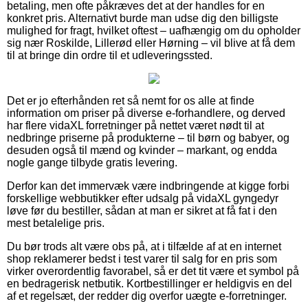
betaling, men ofte påkræves det at der handles for en
konkret pris. Alternativt burde man udse dig den billigste
mulighed for fragt, hvilket oftest – uafhængig om du opholder
sig nær Roskilde, Lillerød eller Hørning – vil blive at få dem
til at bringe din ordre til et udleveringssted.
Det er jo efterhånden ret så nemt for os alle at finde
information om priser på diverse e-forhandlere, og derved
har flere vidaXL forretninger på nettet været nødt til at
nedbringe priserne på produkterne – til børn og babyer, og
desuden også til mænd og kvinder – markant, og endda
nogle gange tilbyde gratis levering.
Derfor kan det immervæk være indbringende at kigge forbi
forskellige webbutikker efter udsalg på vidaXL gyngedyr
løve før du bestiller, sådan at man er sikret at få fat i den
mest betalelige pris.
Du bør trods alt være obs på, at i tilfælde af at en internet
shop reklamerer bedst i test varer til salg for en pris som
virker overordentlig favorabel, så er det tit være et symbol på
en bedragerisk netbutik. Kortbestillinger er heldigvis en del
af et regelsæt, der redder dig overfor uægte e-forretninger.