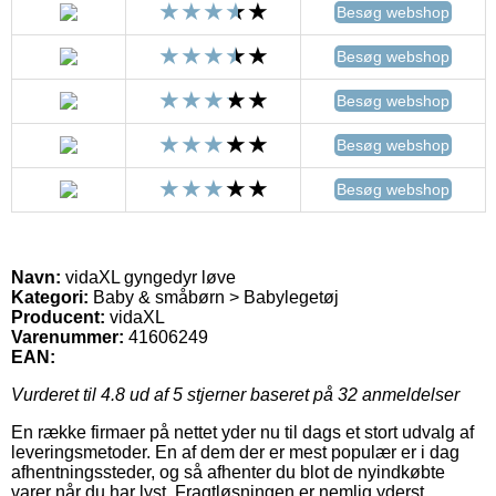
Besøg webshop
Besøg webshop
Besøg webshop
Besøg webshop
Besøg webshop
Navn:
vidaXL gyngedyr løve
Kategori:
Baby & småbørn > Babylegetøj
Producent:
vidaXL
Varenummer:
41606249
EAN:
Vurderet til
4.8
ud af 5 stjerner baseret på
32
anmeldelser
En række firmaer på nettet yder nu til dags et stort udvalg af
leveringsmetoder. En af dem der er mest populær er i dag
afhentningssteder, og så afhenter du blot de nyindkøbte
varer når du har lyst. Fragtløsningen er nemlig yderst