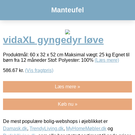
Manteufel
vidaXL gyngedyr løve
Produktmål: 60 x 32 x 52 cm Maksimal vægt: 25 kg Egnet til
børn fra 12 måneder Stof: Polyester: 100%
(Læs mere)
586.67
kr.
(Vis fragtpris)
Læs mere »
Køb nu »
De mest populære bolig-webshops i øjeblikket er
Damask.dk
,
TrendyLiving.dk
,
MyHomeMøbler.dk
og