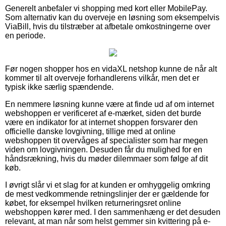
Generelt anbefaler vi shopping med kort eller MobilePay.
Som alternativ kan du overveje en løsning som eksempelvis
ViaBill, hvis du tilstræber at afbetale omkostningerne over
en periode.
Før nogen shopper hos en vidaXL netshop kunne de når alt
kommer til alt overveje forhandlerens vilkår, men det er
typisk ikke særlig spændende.
En nemmere løsning kunne være at finde ud af om internet
webshoppen er verificeret af e-mærket, siden det burde
være en indikator for at internet shoppen forsvarer den
officielle danske lovgivning, tillige med at online
webshoppen tit overvåges af specialister som har megen
viden om lovgivningen. Desuden får du mulighed for en
håndsrækning, hvis du møder dilemmaer som følge af dit
køb.
I øvrigt slår vi et slag for at kunden er omhyggelig omkring
de mest vedkommende retningslinjer der er gældende for
købet, for eksempel hvilken returneringsret online
webshoppen kører med. I den sammenhæng er det desuden
relevant, at man når som helst gemmer sin kvittering på e-