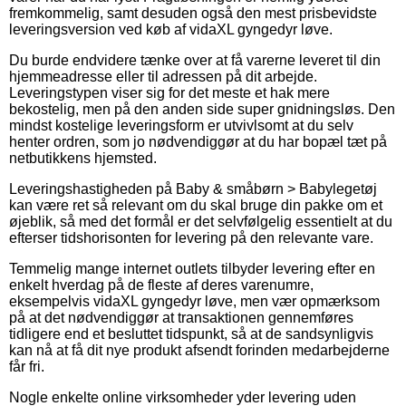
fremkommelig, samt desuden også den mest prisbevidste
leveringsversion ved køb af vidaXL gyngedyr løve.
Du burde endvidere tænke over at få varerne leveret til din
hjemmeadresse eller til adressen på dit arbejde.
Leveringstypen viser sig for det meste et hak mere
bekostelig, men på den anden side super gnidningsløs. Den
mindst kostelige leveringsform er utvivlsomt at du selv
henter ordren, som jo nødvendiggør at du har bopæl tæt på
netbutikkens hjemsted.
Leveringshastigheden på Baby & småbørn > Babylegetøj
kan være ret så relevant om du skal bruge din pakke om et
øjeblik, så med det formål er det selvfølgelig essentielt at du
efterser tidshorisonten for levering på den relevante vare.
Temmelig mange internet outlets tilbyder levering efter en
enkelt hverdag på de fleste af deres varenumre,
eksempelvis vidaXL gyngedyr løve, men vær opmærksom
på at det nødvendiggør at transaktionen gennemføres
tidligere end et besluttet tidspunkt, så at de sandsynligvis
kan nå at få dit nye produkt afsendt forinden medarbejderne
får fri.
Nogle enkelte online virksomheder yder levering uden