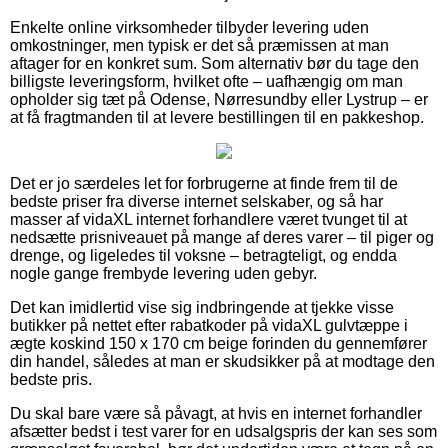
Enkelte online virksomheder tilbyder levering uden
omkostninger, men typisk er det så præmissen at man
aftager for en konkret sum. Som alternativ bør du tage den
billigste leveringsform, hvilket ofte – uafhængig om man
opholder sig tæt på Odense, Nørresundby eller Lystrup – er
at få fragtmanden til at levere bestillingen til en pakkeshop.
Det er jo særdeles let for forbrugerne at finde frem til de
bedste priser fra diverse internet selskaber, og så har
masser af vidaXL internet forhandlere været tvunget til at
nedsætte prisniveauet på mange af deres varer – til piger og
drenge, og ligeledes til voksne – betragteligt, og endda
nogle gange frembyde levering uden gebyr.
Det kan imidlertid vise sig indbringende at tjekke visse
butikker på nettet efter rabatkoder på vidaXL gulvtæppe i
ægte koskind 150 x 170 cm beige forinden du gennemfører
din handel, således at man er skudsikker på at modtage den
bedste pris.
Du skal bare være så påvagt, at hvis en internet forhandler
afsætter bedst i test varer for en udsalgspris der kan ses som