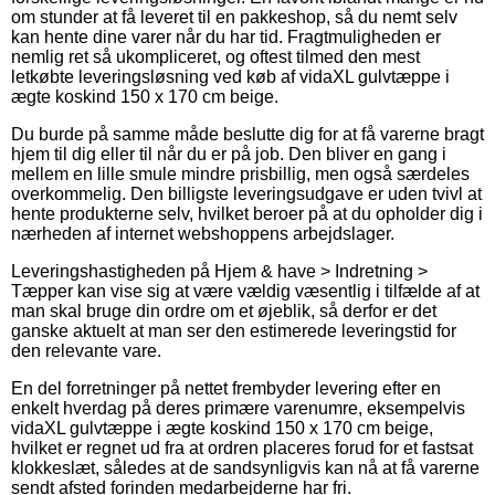
om stunder at få leveret til en pakkeshop, så du nemt selv
kan hente dine varer når du har tid. Fragtmuligheden er
nemlig ret så ukompliceret, og oftest tilmed den mest
letkøbte leveringsløsning ved køb af vidaXL gulvtæppe i
ægte koskind 150 x 170 cm beige.
Du burde på samme måde beslutte dig for at få varerne bragt
hjem til dig eller til når du er på job. Den bliver en gang i
mellem en lille smule mindre prisbillig, men også særdeles
overkommelig. Den billigste leveringsudgave er uden tvivl at
hente produkterne selv, hvilket beroer på at du opholder dig i
nærheden af internet webshoppens arbejdslager.
Leveringshastigheden på Hjem & have > Indretning >
Tæpper kan vise sig at være vældig væsentlig i tilfælde af at
man skal bruge din ordre om et øjeblik, så derfor er det
ganske aktuelt at man ser den estimerede leveringstid for
den relevante vare.
En del forretninger på nettet frembyder levering efter en
enkelt hverdag på deres primære varenumre, eksempelvis
vidaXL gulvtæppe i ægte koskind 150 x 170 cm beige,
hvilket er regnet ud fra at ordren placeres forud for et fastsat
klokkeslæt, således at de sandsynligvis kan nå at få varerne
sendt afsted forinden medarbejderne har fri.