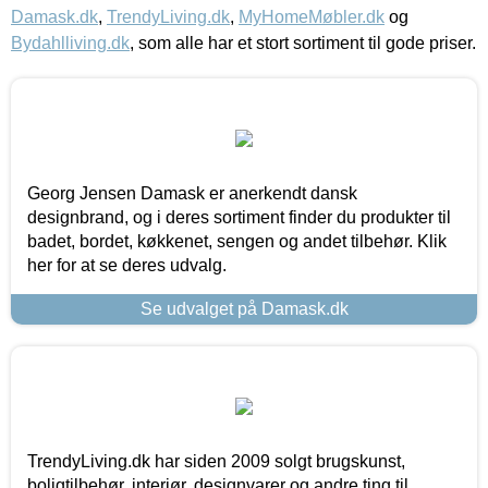
Damask.dk
,
TrendyLiving.dk
,
MyHomeMøbler.dk
og
Bydahlliving.dk
, som alle har et stort sortiment til gode priser.
Georg Jensen Damask er anerkendt dansk
designbrand, og i deres sortiment finder du produkter til
badet, bordet, køkkenet, sengen og andet tilbehør. Klik
her for at se deres udvalg.
Se udvalget på Damask.dk
TrendyLiving.dk har siden 2009 solgt brugskunst,
boligtilbehør, interiør, designvarer og andre ting til