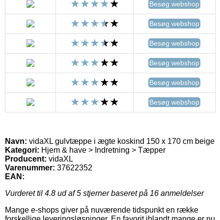
Besøg webshop
Besøg webshop
Besøg webshop
Besøg webshop
Besøg webshop
Besøg webshop
Navn:
vidaXL gulvtæppe i ægte koskind 150 x 170 cm beige
Kategori:
Hjem & have > Indretning > Tæpper
Producent:
vidaXL
Varenummer:
37622352
EAN:
Vurderet til
4.8
ud af 5 stjerner baseret på
16
anmeldelser
Mange e-shops giver på nuværende tidspunkt en række
forskellige leveringsløsninger. En favorit iblandt mange er nu