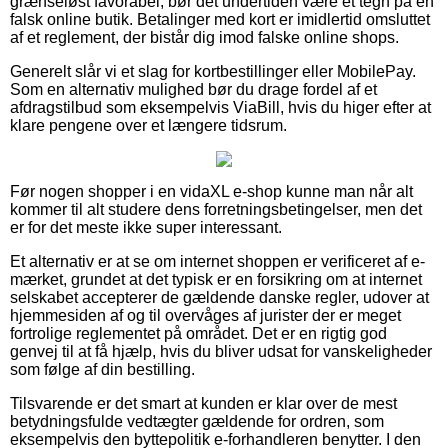
grænseløst favorabel, bør det undertiden være et tegn på en
falsk online butik. Betalinger med kort er imidlertid omsluttet
af et reglement, der bistår dig imod falske online shops.
Generelt slår vi et slag for kortbestillinger eller MobilePay.
Som en alternativ mulighed bør du drage fordel af et
afdragstilbud som eksempelvis ViaBill, hvis du higer efter at
klare pengene over et længere tidsrum.
Før nogen shopper i en vidaXL e-shop kunne man når alt
kommer til alt studere dens forretningsbetingelser, men det
er for det meste ikke super interessant.
Et alternativ er at se om internet shoppen er verificeret af e-
mærket, grundet at det typisk er en forsikring om at internet
selskabet accepterer de gældende danske regler, udover at
hjemmesiden af og til overvåges af jurister der er meget
fortrolige reglementet på området. Det er en rigtig god
genvej til at få hjælp, hvis du bliver udsat for vanskeligheder
som følge af din bestilling.
Tilsvarende er det smart at kunden er klar over de mest
betydningsfulde vedtægter gældende for ordren, som
eksempelvis den byttepolitik e-forhandleren benytter. I den