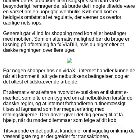
udlover deres produkter til en salgspris som kan virke
besynderligt fremragende, så burde det i nogle tilfælde være
en varsel om en uoprigtig webbutik. Køb med kort er
heldigvis omfattet af et regulativ, der værner os overfor
uærlige netshops.
Generelt går vi ind for shopping med kort eller betalinger
med mobilen. Som en alternativ mulighed bør du bruge en
løsning på afbetaling fra fx ViaBill, hvis du higer efter at
dække regningen over flere uger.
Før nogen shopper hos en vidaXL internet handler kunne de
når alt kommer til alt tyde netbutikkens betingelser, dog er
det oftest et tidskrævende arbejde.
Et alternativ er at efterse hvorvidt e-butikken er tilsluttet e-
mærket, som ofte er en tryghed om at netbutikken forstår de
danske regler, og at internet forhandleren rutinemæssigt
tilses af fagmænd som har meget erfaring med
retningslinjerne. Derudover giver det dig genvej til at få
hjælp, når du møder dilemmaer som følge af dit køb.
Tilsvarende er det godt at kunden er omhyggelig omkring de
væsentligste regler der gælder for transaktionen,