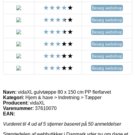
Besøg webshop
Besøg webshop
Besøg webshop
Besøg webshop
Besøg webshop
Besøg webshop
Navn:
vidaXL gulvtæppe 80 x 150 cm PP flerfarvet
Kategori:
Hjem & have > Indretning > Tæpper
Producent:
vidaXL
Varenummer:
37610070
EAN:
Vurderet til
4
ud af 5 stjerner baseret på
50
anmeldelser
Størstedelen af webbutikker i Danmark yder nu om dage et