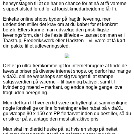
hensynstagen til at de har en chance for at nå at få varerne
skippet afsted forud for at logistikmedarbejderne får fri.
Enkelte online shops byder på fragtfri levering, men
undertiden stiller det krav om at du køber for et konkret
beløb. Ellers kunne man udvælge den prisbilligste
leveringsform, der i de fleste tilfælde – uanset om man er i
Taastrup, Frederiksværk eller Hadsten – vil være at få kørt
din pakke til et udleveringssted.
Det er jo ultra fremkommeligt for internetbrugere at finde de
laveste priser på diverse internet shops, og derfor har mange
vidaXL online webshops set sig tvunget til at stampe
salgsværdien på varerne – til børn og babyer, samt til
kvinder og mænd – markant, og endda nogle gange love
fragt uden beregning.
Men det kan til hver en tid være udbytterigt at sammenligne
nogle forskellige online forretninger efter rabat på vidaXL
gulvtæppe 80 x 150 cm PP flerfarvet inden du bestiller, så du
er sikker på at antage den mest attraktive pris.
Man skal imidlertid huske på, at hvis en shop på nettet