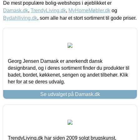
De mest populære bolig-webshops i øjeblikket er
Damask.dk
,
TrendyLiving.dk
,
MyHomeMøbler.dk
og
Bydahlliving.dk
, som alle har et stort sortiment til gode priser.
Georg Jensen Damask er anerkendt dansk
designbrand, og i deres sortiment finder du produkter til
badet, bordet, køkkenet, sengen og andet tilbehør. Klik
her for at se deres udvalg.
Se udvalget på Damask.dk
TrendyLiving.dk har siden 2009 solgt brugskunst,