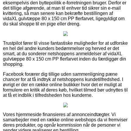
eksempelvis den byttepolitik e-forretningen bruger. Derfor er
det tillige afgørende, at man til enhver tid sikrer sin e-mail
kvittering, så man senere kan bekræfte bestillingen af
vidaXL gulvtæppe 80 x 150 cm PP flerfarvet, ligegyldigt om
du skal shoppe til en pige eller dreng.
Trustpilot fører til visse fantastiske muligheder for at udforske
en hel del andre kunders bedømmelser og herved er det
smart, at du sonderer netshoppens anmeldelser af vidaXL
gulvtæppe 80 x 150 cm PP flerfarvet inden du færdiggør din
shopping.
Facebook forærer dig tillige uden sammenligning pæne
chancer for at få indtryk af netshoppens kundetilfredshed. I
øvrigt er der en række online butikker hvor det er muligt at
formulere en kritik af deres køb, hvilket tilmed bør udnyttes til
at få et indblik i tilfredsheden hos kunderne.
Vores hjemmeside finansieres af annonceindtægter. Vi
samarbejder med en række online webshops da vi fremviser
deres produkter, og opnår kommission når de personer vi
sender videre realiserer en bestilling.