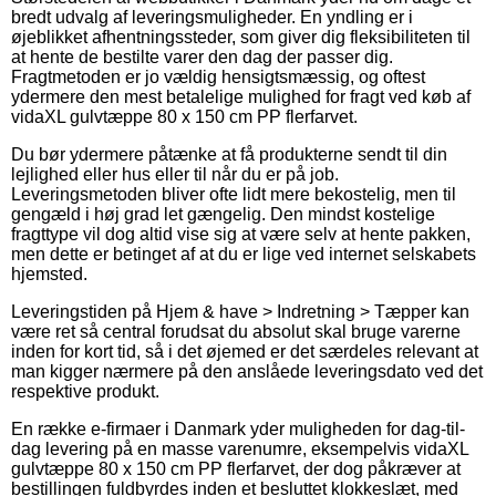
bredt udvalg af leveringsmuligheder. En yndling er i
øjeblikket afhentningssteder, som giver dig fleksibiliteten til
at hente de bestilte varer den dag der passer dig.
Fragtmetoden er jo vældig hensigtsmæssig, og oftest
ydermere den mest betalelige mulighed for fragt ved køb af
vidaXL gulvtæppe 80 x 150 cm PP flerfarvet.
Du bør ydermere påtænke at få produkterne sendt til din
lejlighed eller hus eller til når du er på job.
Leveringsmetoden bliver ofte lidt mere bekostelig, men til
gengæld i høj grad let gængelig. Den mindst kostelige
fragttype vil dog altid vise sig at være selv at hente pakken,
men dette er betinget af at du er lige ved internet selskabets
hjemsted.
Leveringstiden på Hjem & have > Indretning > Tæpper kan
være ret så central forudsat du absolut skal bruge varerne
inden for kort tid, så i det øjemed er det særdeles relevant at
man kigger nærmere på den anslåede leveringsdato ved det
respektive produkt.
En række e-firmaer i Danmark yder muligheden for dag-til-
dag levering på en masse varenumre, eksempelvis vidaXL
gulvtæppe 80 x 150 cm PP flerfarvet, der dog påkræver at
bestillingen fuldbyrdes inden et besluttet klokkeslæt, med