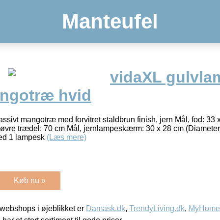
Manteufel
vidaXL gulvla
ngotræ hvid
ssivt mangotræ med forvitret staldbrun finish, jern Mål, fod: 33 
øvre trædel: 70 cm Mål, jernlampeskærm: 30 x 28 cm (Diameter
Med 1 lampesk
(Læs mere)
Køb nu »
webshops i øjeblikket er
Damask.dk
,
TrendyLiving.dk
,
MyHomeM