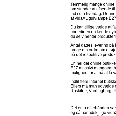
Temmelig mange online sh
om stunder at afsende til
ind i din hverdag. Denne 
af vidaXL gulvlampe E27
Du kan tillige vælge at f
undertiden en kende dyrer
du selv henter produktern
Antal dages levering på 
bruge din ordre om et øje
på det respektive produkt
En hel del online butikke
E27 massivt mangotræ hvi
mulighed for at nå at få v
Indtil flere internet buti
Ellers må man udvælge d
Roskilde, Vordingborg elle
Det er jo efterhånden sæ
og så har adskillige vida