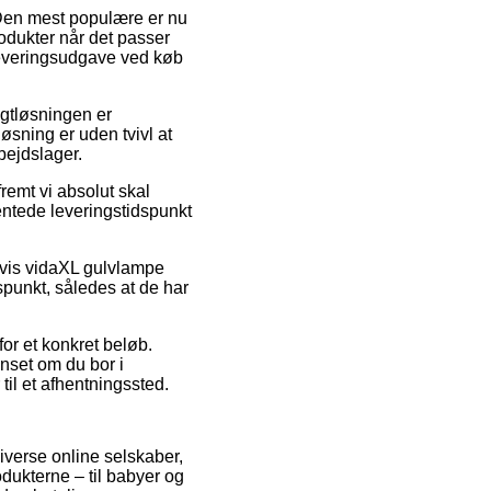
 Den mest populære er nu
rodukter når det passer
 leveringsudgave ved køb
agtløsningen er
øsning er uden tvivl at
bejdslager.
emt vi absolut skal
ventede leveringstidspunkt
elvis vidaXL gulvlampe
spunkt, således at de har
for et konkret beløb.
nset om du bor i
til et afhentningssted.
iverse online selskaber,
dukterne – til babyer og