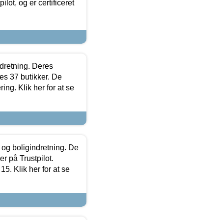
lot, og er certificeret
ndretning. Deres
s 37 butikker. De
ing. Klik her for at se
 og boligindretning. De
r på Trustpilot.
5. Klik her for at se