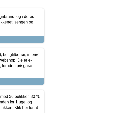
nbrand, og i deres
køkkenet, sengen og
boligtilbehør, interiør,
 webshop. De er e-
 foruden prisgaranti
ed 36 butikker. 80 %
nden for 1 uge, og
ikken. Klik her for at