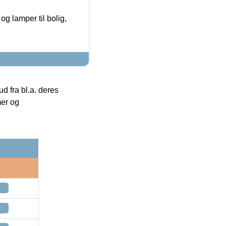
g lamper til bolig,
 fra bl.a. deres
mer og