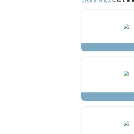
Bydahlliving.dk
, som alle