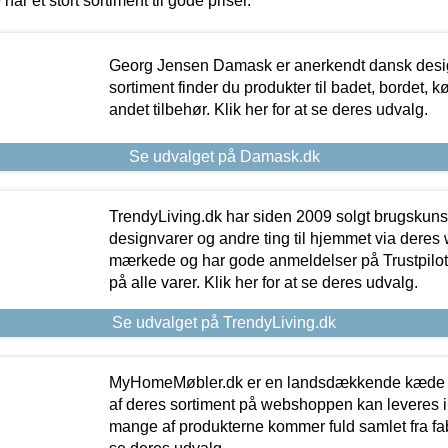
 har et stort sortiment til gode priser.
Georg Jensen Damask er anerkendt dansk desig
sortiment finder du produkter til badet, bordet, 
andet tilbehør. Klik her for at se deres udvalg.
Se udvalget på Damask.dk
TrendyLiving.dk har siden 2009 solgt brugskunst, 
designvarer og andre ting til hjemmet via deres
mærkede og har gode anmeldelser på Trustpilot,
på alle varer. Klik her for at se deres udvalg.
Se udvalget på TrendyLiving.dk
MyHomeMøbler.dk er en landsdækkende kæde m
af deres sortiment på webshoppen kan leveres i
mange af produkterne kommer fuld samlet fra fabr