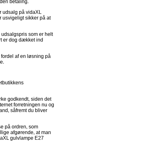
den betaling.
er udsalg på vidaXL
usvigeligt sikker på at
n udsalgspris som er helt
rt er dog dækket ind
 fordel af en løsning på
e.
etbutikkens
ke godkendt, siden det
nternet forretningen nu og
and, såfremt du bliver
lse på ordren, som
illige afgørende, at man
vidaXL gulvlampe E27