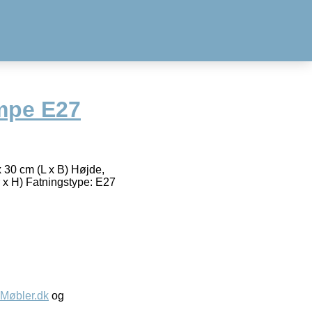
mpe E27
x 30 cm (L x B) Højde,
 x H) Fatningstype: E27
øbler.dk
og