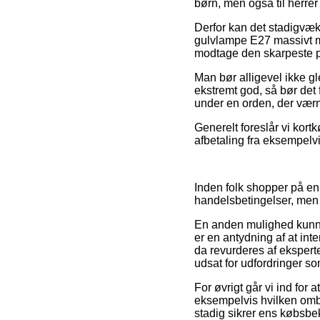
børn, men også til herre
Derfor kan det stadigvæk
gulvlampe E27 massivt ma
modtage den skarpeste p
Man bør alligevel ikke gl
ekstremt god, så bør det
under en orden, der væ
Generelt foreslår vi kort
afbetaling fra eksempelvi
Inden folk shopper på en
handelsbetingelser, men 
En anden mulighed kunne
er en antydning af at inte
da revurderes af eksperte
udsat for udfordringer so
For øvrigt går vi ind fo
eksempelvis hvilken ombyt
stadig sikrer ens købsbe