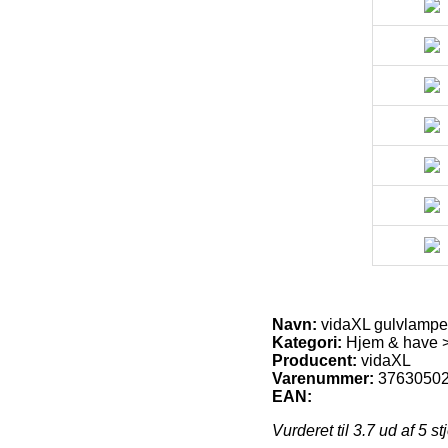
Navn:
vidaXL gulvlampe
Kategori:
Hjem & have >
Producent:
vidaXL
Varenummer:
3763050
EAN:
Vurderet til
3.7
ud af 5 st