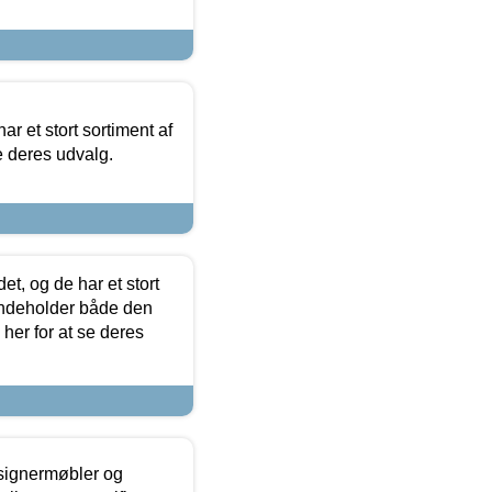
ar et stort sortiment af
e deres udvalg.
t, og de har et stort
 indeholder både den
 her for at se deres
esignermøbler og