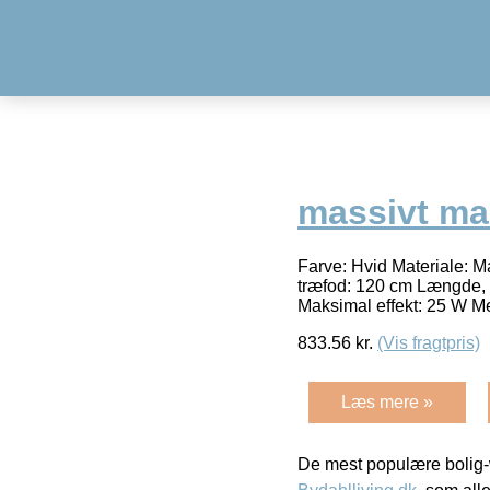
massivt ma
Farve: Hvid Materiale: Ma
træfod: 120 cm Længde, 
Maksimal effekt: 25 W 
833.56
kr.
(Vis fragtpris)
Læs mere »
De mest populære bolig-