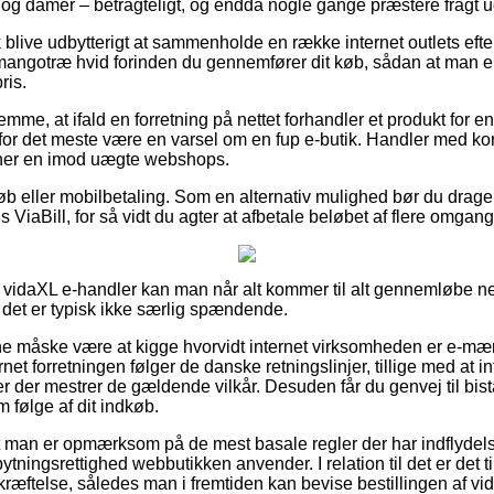
r og damer – betragteligt, og endda nogle gange præstere fragt u
 blive udbytterigt at sammenholde en række internet outlets eft
ngotræ hvid forinden du gennemfører dit køb, sådan at man er 
ris.
emme, at ifald en forretning på nettet forhandler et produkt for e
 for det meste være en varsel om en fup e-butik. Handler med ko
rner en imod uægte webshops.
køb eller mobilbetaling. Som en alternativ mulighed bør du drage
s ViaBill, for så vidt du agter at afbetale beløbet af flere omgang
 vidaXL e-handler kan man når alt kommer til alt gennemløbe n
det er typisk ikke særlig spændende.
 måske være at kigge hvorvidt internet virksomheden er e-mær
rnet forretningen følger de danske retningslinjer, tillige med at i
r der mestrer de gældende vilkår. Desuden får du genvej til bist
m følge af dit indkøb.
r at man er opmærksom på de mest basale regler der har indflyde
ningsrettighed webbutikken anvender. I relation til det er det t
kræftelse, således man i fremtiden kan bevise bestillingen af 