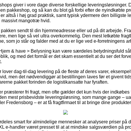
ops giver i vore dage diverse forskellige leveringsløsninger.
 en pakkeshop, og så kan du blot gå forbi efter de nyindkøbte p
er altså i høj grad praktisk, samt typisk ydermere den billigste
 massivt mangotræ hvid.
å pakken sendt til din hjemmeadresse eller ud på dit arbejde. Fr
e, men lige så vel ultra overkommelig. Den mest letkøbte fragtl
e, som jo står og falder med at du er lige ved e-forretningens ar
Hjem & have > Belysning kan være særdeles betydningsfuld såfr
blik, og med det formål er det skam essentielt at du ser det for
.
r lover dag-til-dag levering på de fleste af deres varer, eksemp
d, men det nødvendiggør at bestillingen laves før et givent tid
arerne pakket forinden de logistikansatte har fyraften.
kker præsterer fri fragt, men ofte gælder det kun hvis der indkøbes 
en mest prisbevidste leveringsløsning, som mange gange – ua
r Fredensborg – er at få fragtfirmaet til at bringe dine produkter 
rdeles smart for almindelige mennesker at analysere priser på d
XL e-handler været presset til at at mindske salgsværdien på pro