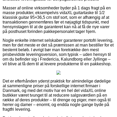
Masser af online virksomheder byder på 1 dags fragt på en
masse produkter, eksempelvis vidaXL guitartaske til 1/2
klassisk guitar 95×36,5 cm stof sort, som er afhængig af at
transaktionen gennemføres før et nøjagtigt tidspunkt, med
hensynstagen til at de garanteret kan nå at få de nye varer
på posthuset forinden pakkepersonalet tager hjem.
Nogle enkelte internet selskaber garanterer portofri levering,
men for det meste er det så præmissen at man bestiller for et
bestemt beløb. I øvrigt bør man foretrække den mest
prisbevidste leveringsversion, som typisk – uden hensyn til
om du befinder sig i Fredericia, Kalundborg eller Jyllinge –
vil blive at få dem til at levere produkterne til en pakkeshop.
Det er efterhånden yderst praktisk for almindelige dødelige
at sammenligne priser på forskellige internet firmaer i
Danmark, og med det motiv har en hel del vidaXL online
butikker været tvunget til at reducere salgsværdien på en
række af deres produkter – til drenge og piger, men også til
herrer og damer – enormt, og endda nogle gange byde på
fragtfri levering.