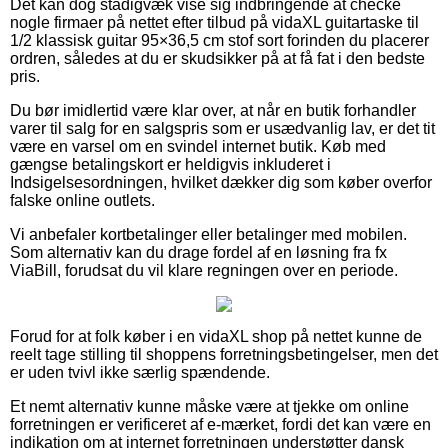
Det kan dog stadigvæk vise sig indbringende at checke
nogle firmaer på nettet efter tilbud på vidaXL guitartaske til
1/2 klassisk guitar 95×36,5 cm stof sort forinden du placerer
ordren, således at du er skudsikker på at få fat i den bedste
pris.
Du bør imidlertid være klar over, at når en butik forhandler
varer til salg for en salgspris som er usædvanlig lav, er det tit
være en varsel om en svindel internet butik. Køb med
gængse betalingskort er heldigvis inkluderet i
Indsigelsesordningen, hvilket dækker dig som køber overfor
falske online outlets.
Vi anbefaler kortbetalinger eller betalinger med mobilen.
Som alternativ kan du drage fordel af en løsning fra fx
ViaBill, forudsat du vil klare regningen over en periode.
Forud for at folk køber i en vidaXL shop på nettet kunne de
reelt tage stilling til shoppens forretningsbetingelser, men det
er uden tvivl ikke særlig spændende.
Et nemt alternativ kunne måske være at tjekke om online
forretningen er verificeret af e-mærket, fordi det kan være en
indikation om at internet forretningen understøtter dansk