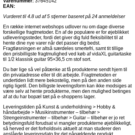
Varenummer:
37645142
EAN:
Vurderet til
4.8
ud af 5 stjerner baseret på
24
anmeldelser
En række internet webshops udlover nu om dage diverse
forskellige fragtmetoder. En af de populære er for øjeblikket
udleveringssteder, fordi det giver dig fuld fleksibilitet til at
hente dine nye varer når det passer dig bedst.
Fragtløsningen er altså særdeles smertefri, samt tit tillige
den prisbilligste fragtmulighed ved køb af vidaXL guitartaske
til 1/2 klassisk guitar 95×36,5 cm stof sort.
Du bør lige så vel påtænke at få produkterne sendt hjem til
din privatadresse eller til dit arbejde. Fragtmetoden er
undertiden lidt mere bekostelig, men på den anden side
rigtig ligetil. Den billigste leveringsform kan ikke modsiges at
være selv at hente produkterne, men den mulighed betinges
af at du har bopæl tæt på e-shoppens lager.
Leveringstiden på Kunst & underholdning > Hobby &
håndarbejde > Musikinstrumenter – tilbehør >
Strengeinstrumenter – tilbehør > Guitar – tilbehør er jo ret
betydningsfuld forudsat vi mangler produkterne øjeblikkeligt,
så herved er det forholdsvis aktuelt at man studerer den
anslåede leveringsdato for det pågældende produkt.