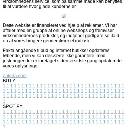
virksomhedens service, som på samme måde kan benyttes
til at vurdere hvor glade kunderne er.
Dette website er finansieret ved hjælp af reklamer. Vi har
aftaler med en gruppe af online webshops og fremviser
virksomhedernes produkter, og indtjener godtgørelse ifald
en af vores brugere gennemfører et indkøb.
Fakta angående tilbud og internet butikker opdateres
løbende, men vi kan desværre ikke garantere imod
justeringer der er foretaget siden vi sidste gang opdaterede
vores oplysninger.
onleda.com
BITLY:
1
1
1
1
1
1
1
1
1
1
1
1
1
1
1
1
1
1
1
1
1
1
1
1
1
1
1
1
1
1
1
1
1
1
1
1
1
1
1
1
1
1
1
1
1
1
1
1
1
1
1
1
1
1
1
1
1
1
1
1
1
1
1
1
1
1
1
1
1
1
1
1
1
1
1
1
1
1
1
1
1
1
1
1
1
1
1
1
1
1
1
1
1
1
1
1
1
1
1
1
SPOTIFY:
1
1
1
1
1
1
1
1
1
1
1
1
1
1
1
1
1
1
1
1
1
1
1
1
1
1
1
1
1
1
1
1
1
1
1
1
1
1
1
1
1
1
1
1
1
1
1
1
1
1
1
1
1
1
1
1
1
1
1
1
1
1
1
1
1
1
1
1
1
1
1
1
1
1
1
1
1
1
1
1
1
1
1
1
1
1
1
1
1
1
1
1
1
1
1
1
1
1
1
1