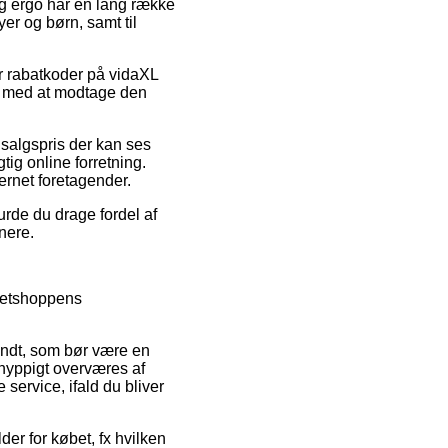
, og ergo har en lang række
yer og børn, samt til
er rabatkoder på vidaXL
de med at modtage den
dsalgspris der kan ses
tig online forretning.
ernet foretagender.
urde du drage fordel af
nere.
 netshoppens
ndt, som bør være en
 hyppigt overværes af
service, ifald du bliver
er for købet, fx hvilken