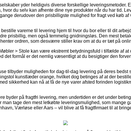
skaber yder heldigvis diverse forskellige leveringsmetoder. En 
 hvor du selv kan afhente dine nye produkter når du har tid. Lev
ange derudover den prisbilligste mulighed for fragt ved køb af
bestille varerne til levering hjem til hvor du bor eller til dit ar
re prisbillig, men også temmelig gnidningsløs. Den mest betalel
 henter ordren, som desværre stiller krav om at du er tæt på onl
øbler > Stole kan være ekstremt betydningsfuld i tilfælde af at 
ed det formål er det nemlig væsentligt at du besigtiger den forve
se tilbyder muligheden for dag-til-dag levering på deres bedst
gstol kunstlæder orange, hvilket dog betinges af at der bestill
 med sikkerhed kan nå at få de nye varer afsted forinden logisti
re byder på fragtfri levering, men undertiden er det under betinge
 bør man tage den mest letkøbte leveringsmulighed, som mange 
avn, Værløse eller Aars – vil blive at få fragtfirmaet til at bringe