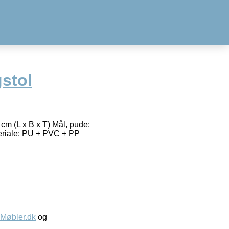
stol
 cm (L x B x T) Mål, pude:
teriale: PU + PVC + PP
øbler.dk
og