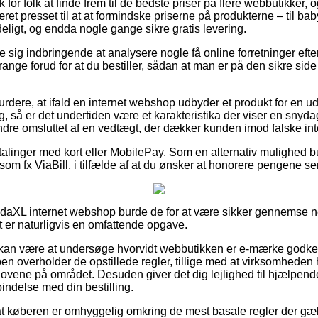
k for folk at finde frem til de bedste priser på flere webbutikker
ret presset til at at formindske priserne på produkterne – til bab
ligt, og endda nogle gange sikre gratis levering.
e sig indbringende at analysere nogle få online forretninger eft
ange forud for at du bestiller, sådan at man er på den sikre si
dere, at ifald en internet webshop udbyder et produkt for en u
, så er det undertiden være et karakteristika der viser en snydag
ndre omsluttet af en vedtægt, der dækker kunden imod falske int
etalinger med kort eller MobilePay. Som en alternativ mulighed b
som fx ViaBill, i tilfælde af at du ønsker at honorere pengene se
vidaXL internet webshop burde de for at være sikker gennemse
t er naturligvis en omfattende opgave.
kan være at undersøge hvorvidt webbutikken er e-mærke godke
pen overholder de opstillede regler, tillige med at virksomheden
vene på området. Desuden giver det dig lejlighed til hjælpende 
bindelse med din bestilling.
at køberen er omhyggelig omkring de mest basale regler der gæld