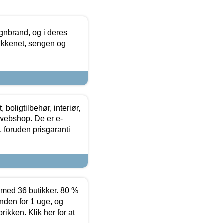
nbrand, og i deres
køkkenet, sengen og
boligtilbehør, interiør,
 webshop. De er e-
 foruden prisgaranti
ed 36 butikker. 80 %
nden for 1 uge, og
ikken. Klik her for at