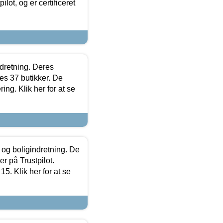
lot, og er certificeret
ndretning. Deres
s 37 butikker. De
ing. Klik her for at se
 og boligindretning. De
r på Trustpilot.
5. Klik her for at se