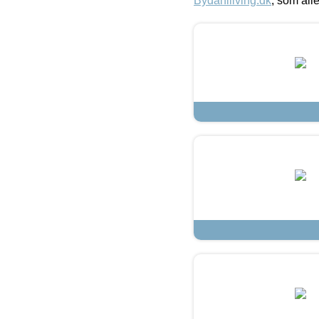
Bydahlliving.dk
, som alle