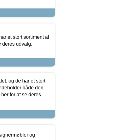
ar et stort sortiment af
e deres udvalg.
t, og de har et stort
 indeholder både den
 her for at se deres
esignermøbler og