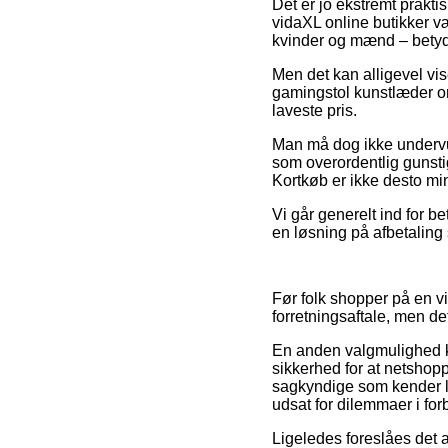
Det er jo ekstremt praktis
vidaXL online butikker væ
kvinder og mænd – betyde
Men det kan alligevel vis
gamingstol kunstlæder or
laveste pris.
Man må dog ikke undervur
som overordentlig gunstig
Kortkøb er ikke desto mi
Vi går generelt ind for b
en løsning på afbetaling 
Før folk shopper på en 
forretningsaftale, men de
En anden valgmulighed 
sikkerhed for at netshop
sagkyndige som kender lo
udsat for dilemmaer i for
Ligeledes foreslåes det 