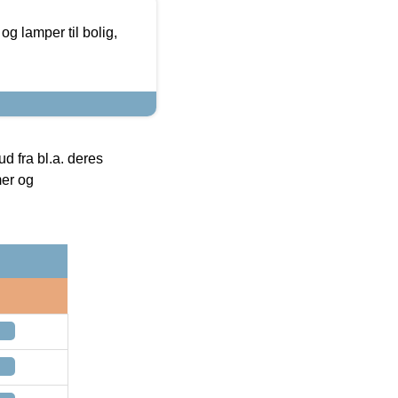
g lamper til bolig,
 fra bl.a. deres
mer og