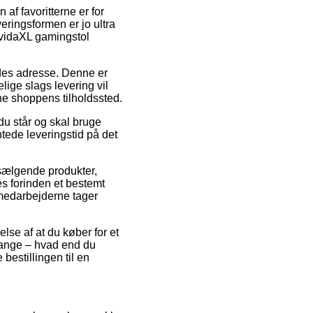
af favoritterne er for
eringsformen er jo ultra
 vidaXL gamingstol
bejdes adresse. Denne er
ige slags levering vil
ine shoppens tilholdssted.
du står og skal bruge
ntede leveringstid på det
 sælgende produkter,
es forinden et bestemt
kmedarbejderne tager
lse af at du køber for et
gange – hvad end du
 bestillingen til en