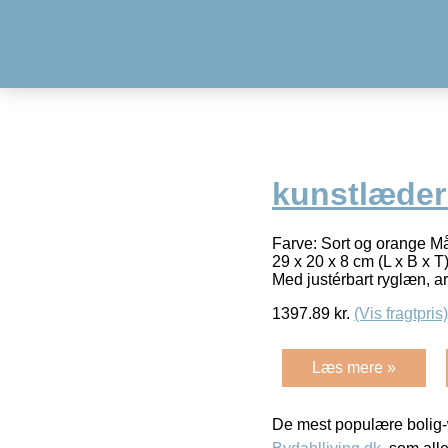
kunstlæder
Farve: Sort og orange Mål
29 x 20 x 8 cm (L x B x
Med justérbart ryglæn, 
1397.89
kr.
(Vis fragtpris)
Læs mere »
De mest populære bolig-