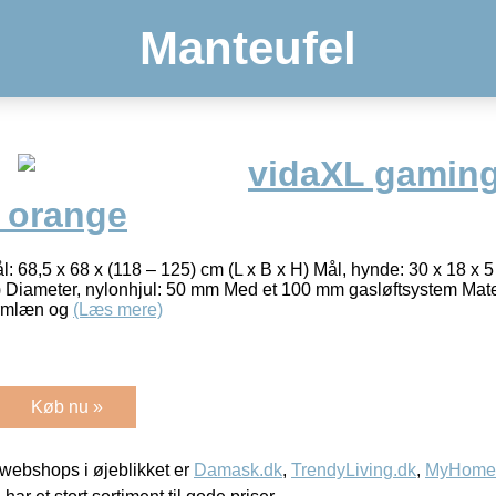
Manteufel
vidaXL gaming
 orange
: 68,5 x 68 x (118 – 125) cm (L x B x H) Mål, hynde: 30 x 18 x 5
 T) Diameter, nylonhjul: 50 mm Med et 100 mm gasløftsystem Ma
armlæn og
(Læs mere)
Køb nu »
webshops i øjeblikket er
Damask.dk
,
TrendyLiving.dk
,
MyHomeM