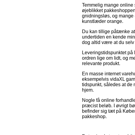
Temmelig mange online sel
øjeblikket pakkeshoppen,
gnidningsløs, og mange g
kunstlæder orange.
Du kan tillige påtænke at 
undertiden en kende mind
dog altid være at du selv
Leveringstidspunktet på M
ordren lige om lidt, og m
relevante produkt.
En masse internet varehu
eksempelvis vidaXL gamin
tidspunkt, således at de
hjem.
Nogle få online forhandle
præcist beløb. I øvrigt
befinder sig tæt på Københ
pakkeshop.