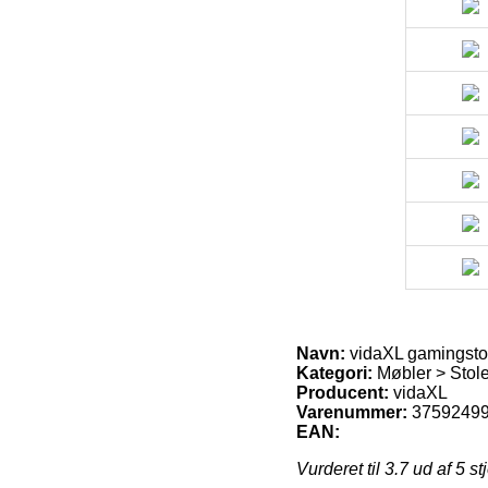
Navn:
vidaXL gamingsto
Kategori:
Møbler > Stol
Producent:
vidaXL
Varenummer:
3759249
EAN:
Vurderet til
3.7
ud af 5 st