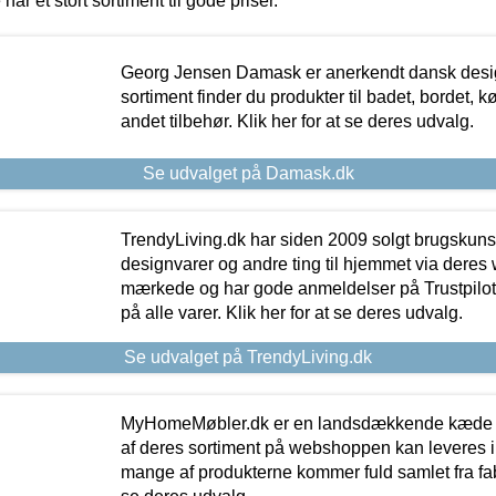
 har et stort sortiment til gode priser.
Georg Jensen Damask er anerkendt dansk desig
sortiment finder du produkter til badet, bordet, 
andet tilbehør. Klik her for at se deres udvalg.
Se udvalget på Damask.dk
TrendyLiving.dk har siden 2009 solgt brugskunst, 
designvarer og andre ting til hjemmet via deres
mærkede og har gode anmeldelser på Trustpilot,
på alle varer. Klik her for at se deres udvalg.
Se udvalget på TrendyLiving.dk
MyHomeMøbler.dk er en landsdækkende kæde m
af deres sortiment på webshoppen kan leveres i
mange af produkterne kommer fuld samlet fra fabr