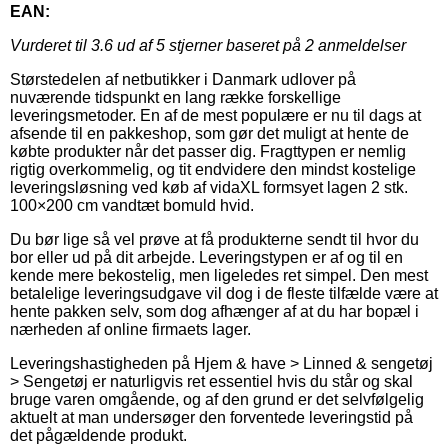
EAN:
Vurderet til
3.6
ud af 5 stjerner baseret på
2
anmeldelser
Størstedelen af netbutikker i Danmark udlover på
nuværende tidspunkt en lang række forskellige
leveringsmetoder. En af de mest populære er nu til dags at
afsende til en pakkeshop, som gør det muligt at hente de
købte produkter når det passer dig. Fragttypen er nemlig
rigtig overkommelig, og tit endvidere den mindst kostelige
leveringsløsning ved køb af vidaXL formsyet lagen 2 stk.
100×200 cm vandtæt bomuld hvid.
Du bør lige så vel prøve at få produkterne sendt til hvor du
bor eller ud på dit arbejde. Leveringstypen er af og til en
kende mere bekostelig, men ligeledes ret simpel. Den mest
betalelige leveringsudgave vil dog i de fleste tilfælde være at
hente pakken selv, som dog afhænger af at du har bopæl i
nærheden af online firmaets lager.
Leveringshastigheden på Hjem & have > Linned & sengetøj
> Sengetøj er naturligvis ret essentiel hvis du står og skal
bruge varen omgående, og af den grund er det selvfølgelig
aktuelt at man undersøger den forventede leveringstid på
det pågældende produkt.