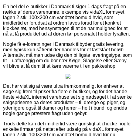
En hel del e-butikker i Danmark tilsiger 1 dags fragt på en
række af deres varenumre, eksempelvis vidaXL formsyet
lagen 2 stk. 100×200 cm vandtæt bomuld hvid, som
imidlertid er forudsat at ordren laves forud for et konkret
klokkeslæt, med hensynstagen til at de har mulighed for at
nå at få produktet ud af døren før personalet holder fyraften.
Nogle få e-forretninger i Danmark tilbyder gratis levering,
men typisk kun såfremt der handles for et fastslået beløb.
Alternativt må man udse dig den billigste leveringstype, som
tit – uafhængig om du bor nær Køge, Slagelse eller Sæby –
vil blive at få dem til at køre varerne til en pakkeshop.
Det har vist sig at være ultra fremkommeligt for enhver at
søge sig frem til priser fra flere e-butikker, og for det har de
fleste vidaXL internet varehuse set sig nødsaget til at sænke
salgspriserne på deres produkter – til drenge og piger, og
yderligere også til damer og herrer – helt i bund, og endda
nogle gange præstere fragt uden gebyr.
Trods dette kan det imidlertid være gunstigt at checke nogle
enkelte firmaer på nettet efter udsalg på vidaXL formsyet
lagen 2 stk. 100×200 cm vandtæt bomuld hvid før du