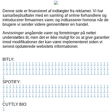
Denne side er finansieret af indtægter fra reklamer. Vi har
samarbejdsaftaler med en samling af online forhandlere og
introducerer firmaernes varer, og indkasserer honorar når de
brugere vi sender videre gennemfører en handel.
Anvisninger angående varer og forretninger på nettet
understøttes tit, men det er ikke muligt for os at give garantier
imod modifikationer der kan være implementeret siden vi
senest opdaterede websitets informationer.
BITLY:
1
1
1
1
1
1
1
1
1
1
1
1
1
1
1
1
1
1
1
1
1
1
1
1
1
1
1
1
1
1
1
1
1
1
1
1
1
1
1
1
1
1
1
1
1
1
1
1
1
1
1
1
1
1
1
1
1
1
1
1
1
1
1
1
1
1
1
1
1
1
1
1
1
1
1
1
1
1
1
1
1
1
1
1
1
1
1
1
1
1
1
1
1
1
1
1
1
1
1
1
SPOTIFY:
1
1
1
1
1
1
1
1
1
1
1
1
1
1
1
1
1
1
1
1
1
1
1
1
1
1
1
1
1
1
1
1
1
1
1
1
1
1
1
1
1
1
1
1
1
1
1
1
1
1
1
1
1
1
1
1
1
1
1
1
1
1
1
1
1
1
1
1
1
1
1
1
1
1
1
1
1
1
1
1
1
1
1
1
1
1
1
1
1
1
1
1
1
1
1
1
1
1
1
1
CUTTLY BIO:
1