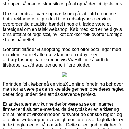
shopper, så man er skudsikker på at opnå den billigste pris.
Du skal trods alt være opmærksom på, at ifald en online
butik reklamerer et produkt til en udsalgspris der virker
overordentlig attraktiv, bør det i nogle tilfælde være et
faresignal om en falsk webshop. Køb med kort er heldigvis
omsluttet af et regelsæt, hvilket dækker folk overfor uærlige
shops på nettet.
Generelt tilråder vi shopping med kort eller betalinger med
mobilen. Som et alternativ kunne du udnytte en
afdragsløsning fra eksempelvis ViaBill, for så vidt du
tilstræber at afdrage pengene i flere bidder.
Forinden folk køber på en vidaXL online forretning behøver
man for at være på den sikre side gennemløbe deres regler,
det er dog undertiden et tidskrævende projekt.
Et andet alternativ kunne derfor være at se om internet
firmaet er tilsluttet e-mærket, da det typisk er en erklæring
om at internet virksomheden forsvarer de danske regler, og
at online webshoppen jævnligt monitoreres af fagfolk der er
inde i reglementet på området. Dette er en god mulighed for