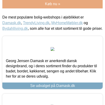
Køb nu »
De mest populære bolig-webshops i øjeblikket er
Damask.dk
,
TrendyLiving.dk
,
MyHomeMøbler.dk
og
Bydahlliving.dk
, som alle har et stort sortiment til gode priser.
Georg Jensen Damask er anerkendt dansk
designbrand, og i deres sortiment finder du produkter til
badet, bordet, køkkenet, sengen og andet tilbehør. Klik
her for at se deres udvalg.
Se udvalget på Damask.dk