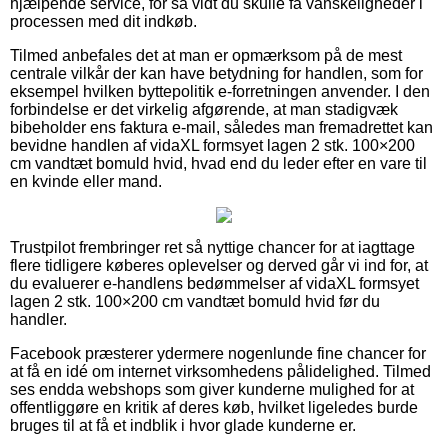
hjælpende service, for så vidt du skulle få vanskeligheder i
processen med dit indkøb.
Tilmed anbefales det at man er opmærksom på de mest
centrale vilkår der kan have betydning for handlen, som for
eksempel hvilken byttepolitik e-forretningen anvender. I den
forbindelse er det virkelig afgørende, at man stadigvæk
bibeholder ens faktura e-mail, således man fremadrettet kan
bevidne handlen af vidaXL formsyet lagen 2 stk. 100×200
cm vandtæt bomuld hvid, hvad end du leder efter en vare til
en kvinde eller mand.
Trustpilot frembringer ret så nyttige chancer for at iagttage
flere tidligere køberes oplevelser og derved går vi ind for, at
du evaluerer e-handlens bedømmelser af vidaXL formsyet
lagen 2 stk. 100×200 cm vandtæt bomuld hvid før du
handler.
Facebook præsterer ydermere nogenlunde fine chancer for
at få en idé om internet virksomhedens pålidelighed. Tilmed
ses endda webshops som giver kunderne mulighed for at
offentliggøre en kritik af deres køb, hvilket ligeledes burde
bruges til at få et indblik i hvor glade kunderne er.