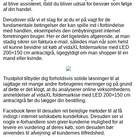
at blive assisteret, ifald du bliver udsat for besvær som følge
af din handel.
Derudover slår vi et slag for at du er på vagt for de
fundamentale betingelser der kan spille ind i forbindelse
med handlen, eksempelvis den ombytningsret internet
forretningen bruger. Her er det ligeledes afgørende, at man
stadig sikrer sin faktura e-mail, således man når som helst
vil kunne bevidne sit køb af vidaXL foldemarkise med LED
200×150 cm antracitgrå, ligegyldigt om man shopper til en
mand eller kvinde.
Trustpilot tilbyder dig forholdsvis solide løsninger til at
iagttage ret mange andre forbrugeres meninger og på grund
af dette er det klogt, at du analyserer online virksomhedens
anmeldelser af vidaXL foldemarkise med LED 200×150 cm
antracitgrå før du lægger din bestilling.
Facebook fører til desuden ret belejlige metoder til at få
indsigt i internet selskabets kundefokus. Desuden ser vi
nogle e-forhandlere som giver kunderne mulighed for at
levere en vurdering af deres køb, som desuden bør
anvendes til afvejning af kundernes tilfredshed.