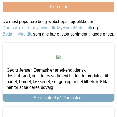
Køb nu »
De mest populære bolig-webshops i øjeblikket er
Damask.dk
,
TrendyLiving.dk
,
MyHomeMøbler.dk
og
Bydahlliving.dk
, som alle har et stort sortiment til gode priser.
Georg Jensen Damask er anerkendt dansk
designbrand, og i deres sortiment finder du produkter til
badet, bordet, køkkenet, sengen og andet tilbehør. Klik
her for at se deres udvalg.
Se udvalget på Damask.dk