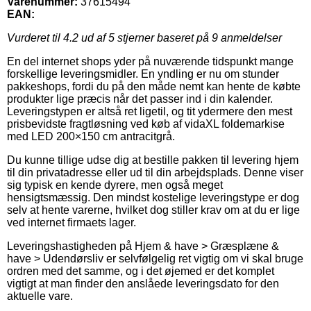
Varenummer:
37615494
EAN:
Vurderet til
4.2
ud af 5 stjerner baseret på
9
anmeldelser
En del internet shops yder på nuværende tidspunkt mange
forskellige leveringsmidler. En yndling er nu om stunder
pakkeshops, fordi du på den måde nemt kan hente de købte
produkter lige præcis når det passer ind i din kalender.
Leveringstypen er altså ret ligetil, og tit ydermere den mest
prisbevidste fragtløsning ved køb af vidaXL foldemarkise
med LED 200×150 cm antracitgrå.
Du kunne tillige udse dig at bestille pakken til levering hjem
til din privatadresse eller ud til din arbejdsplads. Denne viser
sig typisk en kende dyrere, men også meget
hensigtsmæssig. Den mindst kostelige leveringstype er dog
selv at hente varerne, hvilket dog stiller krav om at du er lige
ved internet firmaets lager.
Leveringshastigheden på Hjem & have > Græsplæne &
have > Udendørsliv er selvfølgelig ret vigtig om vi skal bruge
ordren med det samme, og i det øjemed er det komplet
vigtigt at man finder den anslåede leveringsdato for den
aktuelle vare.