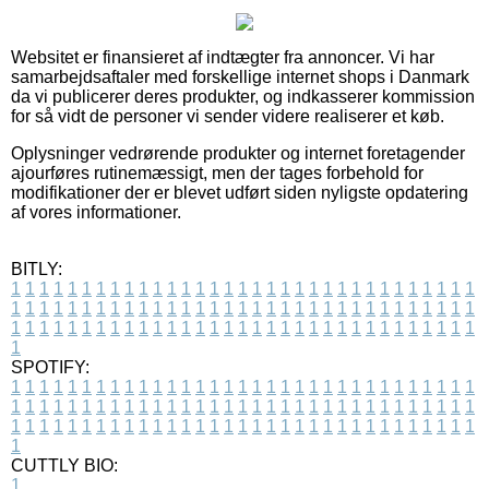
Websitet er finansieret af indtægter fra annoncer. Vi har
samarbejdsaftaler med forskellige internet shops i Danmark
da vi publicerer deres produkter, og indkasserer kommission
for så vidt de personer vi sender videre realiserer et køb.
Oplysninger vedrørende produkter og internet foretagender
ajourføres rutinemæssigt, men der tages forbehold for
modifikationer der er blevet udført siden nyligste opdatering
af vores informationer.
BITLY:
1
1
1
1
1
1
1
1
1
1
1
1
1
1
1
1
1
1
1
1
1
1
1
1
1
1
1
1
1
1
1
1
1
1
1
1
1
1
1
1
1
1
1
1
1
1
1
1
1
1
1
1
1
1
1
1
1
1
1
1
1
1
1
1
1
1
1
1
1
1
1
1
1
1
1
1
1
1
1
1
1
1
1
1
1
1
1
1
1
1
1
1
1
1
1
1
1
1
1
1
SPOTIFY:
1
1
1
1
1
1
1
1
1
1
1
1
1
1
1
1
1
1
1
1
1
1
1
1
1
1
1
1
1
1
1
1
1
1
1
1
1
1
1
1
1
1
1
1
1
1
1
1
1
1
1
1
1
1
1
1
1
1
1
1
1
1
1
1
1
1
1
1
1
1
1
1
1
1
1
1
1
1
1
1
1
1
1
1
1
1
1
1
1
1
1
1
1
1
1
1
1
1
1
1
CUTTLY BIO:
1