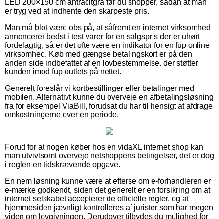
LED 200×150 cm antracitgrå før du shopper, sådan at man
er tryg ved at indhente den skarpeste pris.
Man må blot være obs på, at såfremt en internet virksomhed
annoncerer bedst i test varer for en salgspris der er uhørt
fordelagtig, så er det ofte være en indikator for en fup online
virksomhed. Køb med gængse betalingskort er på den
anden side indbefattet af en lovbestemmelse, der støtter
kunden imod fup outlets på nettet.
Generelt foreslår vi kortbestillinger eller betalinger med
mobilen. Alternativt kunne du overveje en afbetalingsløsning
fra for eksempel ViaBill, forudsat du har til hensigt at afdrage
omkostningerne over en periode.
Forud for at nogen køber hos en vidaXL internet shop kan
man utvivlsomt overveje netshoppens betingelser, det er dog
i reglen en tidskrævende opgave.
En nem løsning kunne være at efterse om e-forhandleren er
e-mærke godkendt, siden det generelt er en forsikring om at
internet selskabet accepterer de officielle regler, og at
hjemmesiden jævnligt kontrolleres af jurister som har megen
viden om lovgivningen. Derudover tilbydes du mulighed for