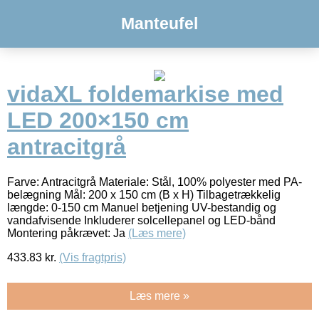
Manteufel
vidaXL foldemarkise med
LED 200×150 cm
antracitgrå
Farve: Antracitgrå Materiale: Stål, 100% polyester med PA-
belægning Mål: 200 x 150 cm (B x H) Tilbagetrækkelig
længde: 0-150 cm Manuel betjening UV-bestandig og
vandafvisende Inkluderer solcellepanel og LED-bånd
Montering påkrævet: Ja
(Læs mere)
433.83
kr.
(Vis fragtpris)
Læs mere »