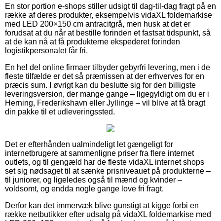
En stor portion e-shops stiller udsigt til dag-til-dag fragt på en
række af deres produkter, eksempelvis vidaXL foldemarkise
med LED 200×150 cm antracitgrå, men husk at det er
forudsat at du når at bestille forinden et fastsat tidspunkt, så
at de kan nå at få produkterne ekspederet forinden
logistikpersonalet får fri.
En hel del online firmaer tilbyder gebyrfri levering, men i de
fleste tilfælde er det så præmissen at der erhverves for en
præcis sum. I øvrigt kan du beslutte sig for den billigste
leveringsversion, der mange gange – ligegyldigt om du er i
Herning, Frederikshavn eller Jyllinge – vil blive at få bragt
din pakke til et udleveringssted.
Det er efterhånden ualmindeligt let gængeligt for
internetbrugere at sammenligne priser fra flere internet
outlets, og til gengæld har de fleste vidaXL internet shops
set sig nødsaget til at sænke prisniveauet på produkterne –
til juniorer, og ligeledes også til mænd og kvinder –
voldsomt, og endda nogle gange love fri fragt.
Derfor kan det immervæk blive gunstigt at kigge forbi en
række netbutikker efter udsalg på vidaXL foldemarkise med