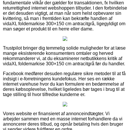
fundamentale vilkår der gælder for transaktionen, fx hvilken
returrettighed internet webshoppen tilbyder. I den forbindelse
er det desuden vigtigt, at man når som helst opbevarer sin
kvittering, så man i fremtiden kan bekræfte handlen af
vidaXL foldemarkise 300×150 cm antracitgrå, ligegyldigt om
man søger et produkt til en herre eller dame.
Trustpilot bringer dig temmelig solide muligheder for at læse
mange eksisterende konsumenters omtaler og herved
rekommanderer vi, at du eksaminerer netbutikkens kritik af
vidaXL foldemarkise 300×150 cm antracitgrå før du handler.
Facebook medfører desuden regulære sikre metoder til at få
indsigt i e-forretningens kundefokus. Her ses en række
internet varehuse hvor du kan formulere en bedømmelse af
deres købsoplevelse, hvilket ligeledes bør tages i brug til at
tage stilling til hvor tilfredse kunderne er.
Vores website er finansieret af annonceindtægter. Vi
arbejder sammen med en masse internet forhandlere da vi
annoncerer deres tilbud, og opnår betaling hvis den bruger
vi sender videre fuldfører en ordre.