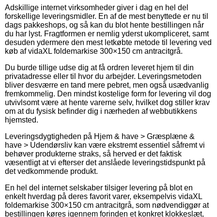
Adskillige internet virksomheder giver i dag en hel del
forskellige leveringsmidler. En af de mest benyttede er nu til
dags pakkeshops, og så kan du blot hente bestillingen når
du har lyst. Fragtformen er nemlig yderst ukompliceret, samt
desuden ydermere den mest letkøbte metode til levering ved
køb af vidaXL foldemarkise 300×150 cm antracitgrå.
Du burde tillige udse dig at få ordren leveret hjem til din
privatadresse eller til hvor du arbejder. Leveringsmetoden
bliver desværre en tand mere pebret, men også usædvanlig
fremkommelig. Den mindst kostelige form for levering vil dog
utvivlsomt være at hente varerne selv, hvilket dog stiller krav
om at du fysisk befinder dig i nærheden af webbutikkens
hjemsted.
Leveringsdygtigheden på Hjem & have > Græsplæne &
have > Udendørsliv kan være ekstremt essentiel såfremt vi
behøver produkterne straks, så herved er det faktisk
væsentligt at vi efterser det anslåede leveringstidspunkt på
det vedkommende produkt.
En hel del internet selskaber tilsiger levering på blot en
enkelt hverdag på deres favorit varer, eksempelvis vidaXL
foldemarkise 300×150 cm antracitgrå, som nødvendiggør at
bestillingen køres igennem forinden et konkret klokkeslæt,