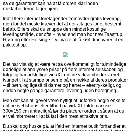
så de garanteret kan nå at få ordren klar inden
medarbejderne tager hjem.
Indtil flere internet foretagender frembyder gratis levering,
men for det meste kræver det at der aftages for et bestemt
beløb. Ellers skal du snuppe den mindst kostelige
leveringsmåde, der ofte – hvad end man bor nær Taastrup,
Hjørring eller Helsinge – vil være at få kørt dine varer til en
pakkeshop.
Det har vist sig at være ret så overkommeligt for almindelige
dødelige at analysere priser på flere internet selskaber, og
følgelig har adskillige vidaXL online virksomheder været
tvunget til at stampe priserne på en række af deres produkter
– til børn, og ligeså til damer og herrer – eftertrykkeligt, og
endda nogle gange garantere levering uden beregning.
Men det kan alligevel være nyttigt at udforske nogle enkelte
online webshops efter tilbud på vidaXL foldemarkise
300×150 cm antracitgrå før du placerer ordren, sådan at du
er velinformeret til at få fat i den mest attraktive pris.
Du skal dog huske på, at ifald en internet butik forhandler et