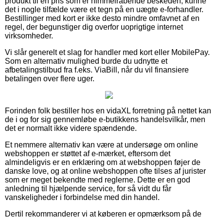
produkt til en pris som er himmelråbende beskeden, kunne
det i nogle tilfælde være et tegn på en uægte e-forhandler.
Bestillinger med kort er ikke desto mindre omfavnet af en
regel, der begunstiger dig overfor uoprigtige internet
virksomheder.
Vi slår generelt et slag for handler med kort eller MobilePay.
Som en alternativ mulighed burde du udnytte et
afbetalingstilbud fra f.eks. ViaBill, når du vil finansiere
betalingen over flere uger.
Forinden folk bestiller hos en vidaXL forretning på nettet kan
de i og for sig gennemløbe e-butikkens handelsvilkår, men
det er normalt ikke videre spændende.
Et nemmere alternativ kan være at undersøge om online
webshoppen er støttet af e-mærket, eftersom det
almindeligvis er en erklæring om at webshoppen føjer de
danske love, og at online webshoppen ofte tilses af jurister
som er meget bekendte med reglerne. Dette er en god
anledning til hjælpende service, for så vidt du får
vanskeligheder i forbindelse med din handel.
Dertil rekommanderer vi at køberen er opmærksom på de