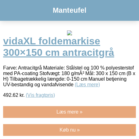
Manteufel
vidaXL foldemarkise
300×150 cm antracitgrå
Farve: Antracitgrå Materiale: Stålstel og 100 % polyesterstof
med PA-coating Stofvægt: 180 g/mÂ² Mål: 300 x 150 cm (B x
H) Tilbagetrækkelig længde: 0-150 cm Manuel betjening
UV-bestandig og vandafvisende
(Læs mere)
492.62
kr.
(Vis fragtpris)
Læs mere »
Køb nu »