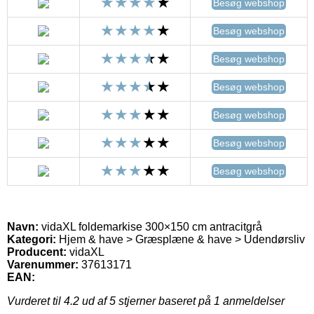
Besøg webshop
Besøg webshop
Besøg webshop
Besøg webshop
Besøg webshop
Besøg webshop
Besøg webshop
Navn:
vidaXL foldemarkise 300×150 cm antracitgrå
Kategori:
Hjem & have > Græsplæne & have > Udendørsliv
Producent:
vidaXL
Varenummer:
37613171
EAN:
Vurderet til
4.2
ud af 5 stjerner baseret på
1
anmeldelser