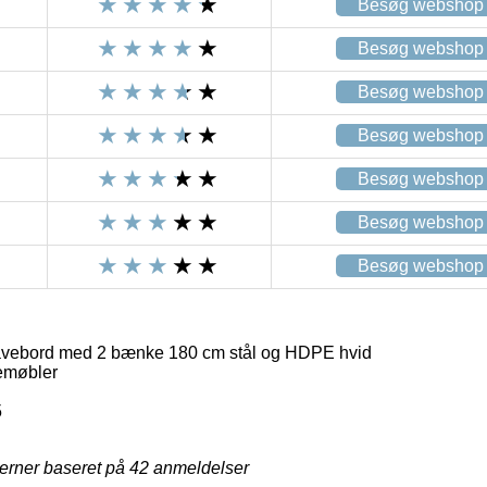
Besøg webshop
Besøg webshop
Besøg webshop
Besøg webshop
Besøg webshop
Besøg webshop
Besøg webshop
havebord med 2 bænke 180 cm stål og HDPE hvid
emøbler
5
jerner baseret på
42
anmeldelser