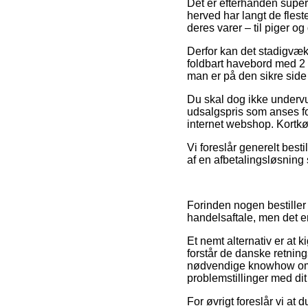
Det er efterhånden super 
herved har langt de flest
deres varer – til piger og
Derfor kan det stadigvæk 
foldbart havebord med 2
man er på den sikre side
Du skal dog ikke undervurd
udsalgspris som anses for
internet webshop. Kortkøb
Vi foreslår generelt best
af en afbetalingsløsning s
Forinden nogen bestiller
handelsaftale, men det er
Et nemt alternativ er at
forstår de danske retnin
nødvendige knowhow om v
problemstillinger med dit
For øvrigt foreslår vi at