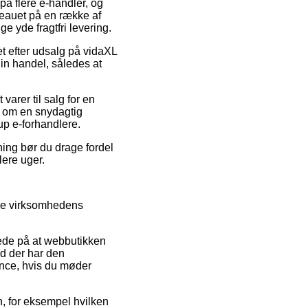
på flere e-handler, og
iveauet på en række af
ge yde fragtfri levering.
et efter udsalg på vidaXL
in handel, således at
varer til salg for en
al om en snydagtig
up e-forhandlere.
ning bør du drage fordel
lere uger.
eje virksomhedens
lede på at webbutikken
nd der har den
nce, hvis du møder
n, for eksempel hvilken