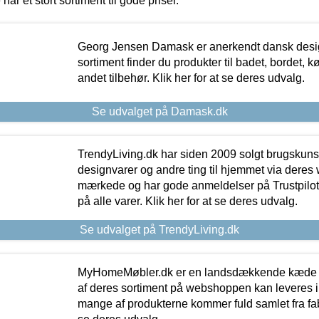
 har et stort sortiment til gode priser.
Georg Jensen Damask er anerkendt dansk desig
sortiment finder du produkter til badet, bordet, 
andet tilbehør. Klik her for at se deres udvalg.
Se udvalget på Damask.dk
TrendyLiving.dk har siden 2009 solgt brugskunst, 
designvarer og andre ting til hjemmet via deres
mærkede og har gode anmeldelser på Trustpilot,
på alle varer. Klik her for at se deres udvalg.
Se udvalget på TrendyLiving.dk
MyHomeMøbler.dk er en landsdækkende kæde m
af deres sortiment på webshoppen kan leveres i
mange af produkterne kommer fuld samlet fra fabr