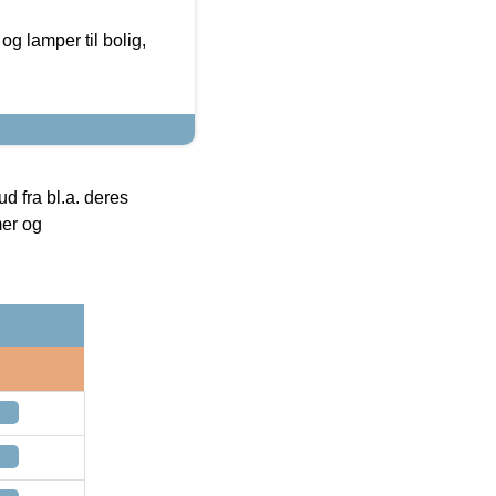
g lamper til bolig,
 fra bl.a. deres
mer og