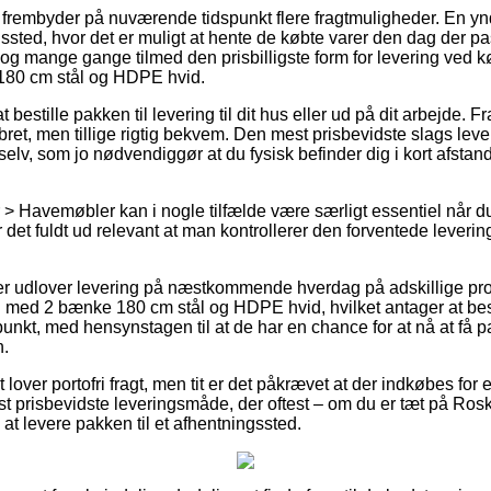
rembyder på nuværende tidspunkt flere fragtmuligheder. En ynd
ingssted, hvor det er muligt at hente de købte varer den dag der p
, og mange gange tilmed den prisbilligste form for levering ved k
80 cm stål og HDPE hvid.
bestille pakken til levering til dit hus eller ud på dit arbejde. 
bret, men tillige rigtig bekvem. Den mest prisbevidste slags le
elv, som jo nødvendiggør at du fysisk befinder dig i kort afstand
> Havemøbler kan i nogle tilfælde være særligt essentiel når d
 det fuldt ud relevant at man kontrollerer den forventede leverin
ler udlover levering på næstkommende hverdag på adskillige pr
 med 2 bænke 180 cm stål og HDPE hvid, hvilket antager at best
spunkt, med hensynstagen til at de har en chance for at nå at få 
n.
over portofri fragt, men tit er det påkrævet at der indkøbes for e
t prisbevidste leveringsmåde, der oftest – om du er tæt på Rosk
 at levere pakken til et afhentningssted.