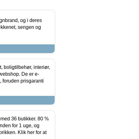
nbrand, og i deres
køkkenet, sengen og
boligtilbehør, interiør,
 webshop. De er e-
 foruden prisgaranti
ed 36 butikker. 80 %
nden for 1 uge, og
ikken. Klik her for at