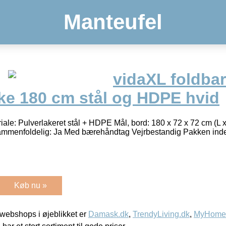
Manteufel
vidaXL foldba
e 180 cm stål og HDPE hvid
riale: Pulverlakeret stål + HDPE Mål, bord: 180 x 72 x 72 cm (L 
Sammenfoldelig: Ja Med bærehåndtag Vejrbestandig Pakken indeh
Køb nu »
webshops i øjeblikket er
Damask.dk
,
TrendyLiving.dk
,
MyHomeM