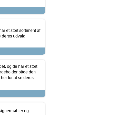
ar et stort sortiment af
e deres udvalg.
t, og de har et stort
 indeholder både den
 her for at se deres
esignermøbler og