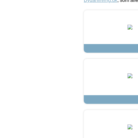
Bydahlliving.dk
, som alle