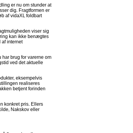
ling er nu om stunder at
asser dig. Fragtformen er
øb af vidaXL foldbart
Fragtmuligheden viser sig
vering kan ikke benægtes
 af internet
u har brug for varerne om
gstid ved det aktuelle
odukter, eksempelvis
illingen realiseres
pakken betjent forinden
n konkret pris. Ellers
ilde, Nakskov eller