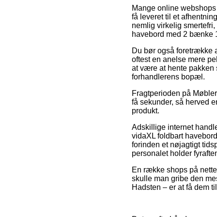
Mange online webshops f
få leveret til et afhentn
nemlig virkelig smertefri
havebord med 2 bænke 1
Du bør også foretrække at 
oftest en anelse mere pe
at være at hente pakken s
forhandlerens bopæl.
Fragtperioden på Møbler 
få sekunder, så herved er
produkt.
Adskillige internet hand
vidaXL foldbart havebord
forinden et nøjagtigt tid
personalet holder fyrafte
En række shops på nettet l
skulle man gribe den mes
Hadsten – er at få dem til