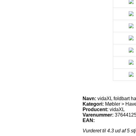
Navn:
vidaXL foldbart 
Kategori:
Møbler > Hav
Producent:
vidaXL
Varenummer:
3764412
EAN:
Vurderet til
4.3
ud af 5 st