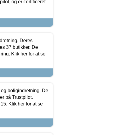
lot, og er certificeret
ndretning. Deres
s 37 butikker. De
ing. Klik her for at se
 og boligindretning. De
r på Trustpilot.
5. Klik her for at se