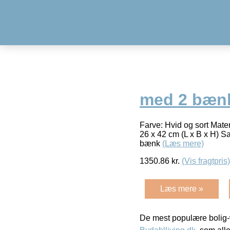
med 2 bænk
Farve: Hvid og sort Mate
26 x 42 cm (L x B x H) 
bænk
(Læs mere)
1350.86
kr.
(Vis fragtpris)
Læs mere »
De mest populære bolig-