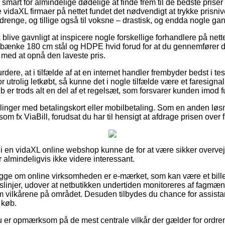
smart for almindelige dødelige at finde frem til de bedste priser 
e vidaXL firmaer på nettet fundet det nødvendigt at trykke prisn
 drenge, og tillige også til voksne – drastisk, og endda nogle gan
blive gavnligt at inspicere nogle forskellige forhandlere på nett
 bænke 180 cm stål og HDPE hvid forud for at du gennemfører d
 med at opnå den laveste pris.
ere, at i tilfælde af at en internet handler frembyder bedst i test 
 utrolig letkøbt, så kunne det i nogle tilfælde være et faresign
 er trods alt en del af et regelsæt, som forsvarer kunden imod f
illinger med betalingskort eller mobilbetaling. Som en anden løs
om fx ViaBill, forudsat du har til hensigt at afdrage prisen over f
 i en vidaXL online webshop kunne de for at være sikker overv
 almindeligvis ikke videre interessant.
 kigge om online virksomheden er e-mærket, som kan være et bil
gslinjer, udover at netbutikken undertiden monitoreres af fagmæ
ilkårene på området. Desuden tilbydes du chance for assista
 køb.
 du er opmærksom på de mest centrale vilkår der gælder for ordre