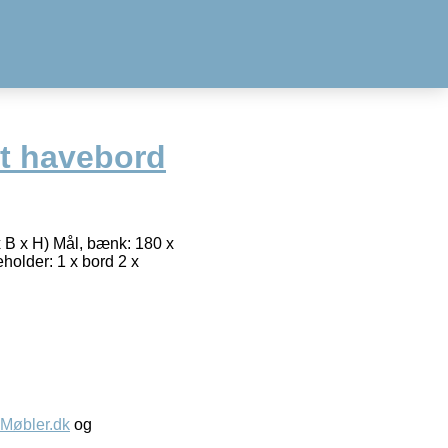
rt havebord
x B x H) Mål, bænk: 180 x
older: 1 x bord 2 x
øbler.dk
og