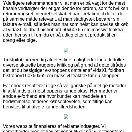
Yderligere rekommanderer vi at man er på vagt for de mest
basale vedtægter der er gældende for ordren, som fx hvilken
returneringsret internet selskabet har. I relation til det er det
på samme måde relevant, at man stadigvæk bevarer sin
faktura e-mail, således man når som helst kan påvise sit køb
af vidaXL foldbart bistrobord 60x60x65 cm massivt teaktræ,
uden hensyn til om du er på udkig efter et produkt til en
dreng eller pige.
Trustpilot forærer dig aldeles fine muligheder for at fortolke
diverse aktuelle brugeres kritik og på grund af dette tilrådes
det, at du besigtiger e-shoppens omtaler af vidaXL foldbart
bistrobord 60x60x65 cm massivt teaktræ før du shopper.
Facebook resulterer i lige så vel ganske pålidelige metoder
til at få indsigt i netshoppens kundefokus. Her møder vi
endda e-forhandlere hvor kunder kan meddele en
bedømmelse af deres købsoplevelse, som tillige kan
benyttes til at afveje kundetilfredsheden.
Vores website finansieres af reklameindtægter. Vi
samarbejder med et hav af webbutikker når vi præsenterer