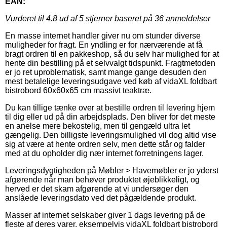
EAN:
Vurderet til
4.8
ud af 5 stjerner baseret på
36
anmeldelser
En masse internet handler giver nu om stunder diverse
muligheder for fragt. En yndling er for nærværende at få
bragt ordren til en pakkeshop, så du selv har mulighed for at
hente din bestilling på et selvvalgt tidspunkt. Fragtmetoden
er jo ret uproblematisk, samt mange gange desuden den
mest betalelige leveringsudgave ved køb af vidaXL foldbart
bistrobord 60x60x65 cm massivt teaktræ.
Du kan tillige tænke over at bestille ordren til levering hjem
til dig eller ud på din arbejdsplads. Den bliver for det meste
en anelse mere bekostelig, men til gengæld ultra let
gængelig. Den billigste leveringsmulighed vil dog altid vise
sig at være at hente ordren selv, men dette står og falder
med at du opholder dig nær internet forretningens lager.
Leveringsdygtigheden på Møbler > Havemøbler er jo yderst
afgørende når man behøver produktet øjeblikkeligt, og
herved er det skam afgørende at vi undersøger den
anslåede leveringsdato ved det pågældende produkt.
Masser af internet selskaber giver 1 dags levering på de
fleste af deres varer, eksempelvis vidaXL foldbart bistrobord