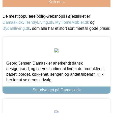
Køb nu »
De mest populære bolig-webshops i øjeblikket er
Damask.dk
,
TrendyLiving.dk
,
MyHomeMøbler.dk
og
Bydahlliving.dk
, som alle har et stort sortiment til gode priser.
Georg Jensen Damask er anerkendt dansk
designbrand, og i deres sortiment finder du produkter til
badet, bordet, køkkenet, sengen og andet tilbehør. Klik
her for at se deres udvalg.
Se udvalget på Damask.dk