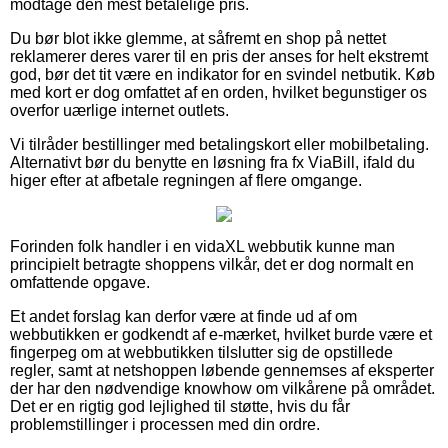
modtage den mest betalelige pris.
Du bør blot ikke glemme, at såfremt en shop på nettet
reklamerer deres varer til en pris der anses for helt ekstremt
god, bør det tit være en indikator for en svindel netbutik. Køb
med kort er dog omfattet af en orden, hvilket begunstiger os
overfor uærlige internet outlets.
Vi tilråder bestillinger med betalingskort eller mobilbetaling.
Alternativt bør du benytte en løsning fra fx ViaBill, ifald du
higer efter at afbetale regningen af flere omgange.
Forinden folk handler i en vidaXL webbutik kunne man
principielt betragte shoppens vilkår, det er dog normalt en
omfattende opgave.
Et andet forslag kan derfor være at finde ud af om
webbutikken er godkendt af e-mærket, hvilket burde være et
fingerpeg om at webbutikken tilslutter sig de opstillede
regler, samt at netshoppen løbende gennemses af eksperter
der har den nødvendige knowhow om vilkårene på området.
Det er en rigtig god lejlighed til støtte, hvis du får
problemstillinger i processen med din ordre.