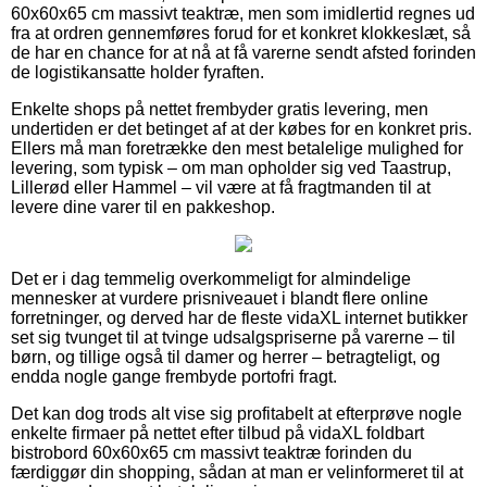
60x60x65 cm massivt teaktræ, men som imidlertid regnes ud
fra at ordren gennemføres forud for et konkret klokkeslæt, så
de har en chance for at nå at få varerne sendt afsted forinden
de logistikansatte holder fyraften.
Enkelte shops på nettet frembyder gratis levering, men
undertiden er det betinget af at der købes for en konkret pris.
Ellers må man foretrække den mest betalelige mulighed for
levering, som typisk – om man opholder sig ved Taastrup,
Lillerød eller Hammel – vil være at få fragtmanden til at
levere dine varer til en pakkeshop.
Det er i dag temmelig overkommeligt for almindelige
mennesker at vurdere prisniveauet i blandt flere online
forretninger, og derved har de fleste vidaXL internet butikker
set sig tvunget til at tvinge udsalgspriserne på varerne – til
børn, og tillige også til damer og herrer – betragteligt, og
endda nogle gange frembyde portofri fragt.
Det kan dog trods alt vise sig profitabelt at efterprøve nogle
enkelte firmaer på nettet efter tilbud på vidaXL foldbart
bistrobord 60x60x65 cm massivt teaktræ forinden du
færdiggør din shopping, sådan at man er velinformeret til at