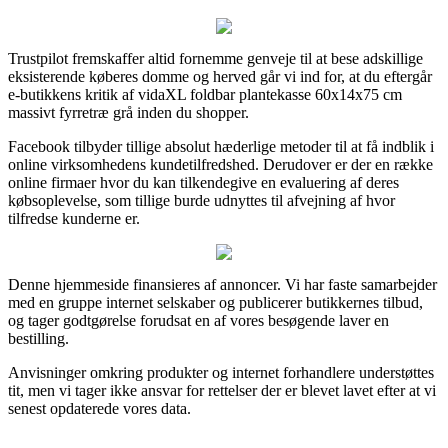
Trustpilot fremskaffer altid fornemme genveje til at bese adskillige
eksisterende køberes domme og herved går vi ind for, at du eftergår
e-butikkens kritik af vidaXL foldbar plantekasse 60x14x75 cm
massivt fyrretræ grå inden du shopper.
Facebook tilbyder tillige absolut hæderlige metoder til at få indblik i
online virksomhedens kundetilfredshed. Derudover er der en række
online firmaer hvor du kan tilkendegive en evaluering af deres
købsoplevelse, som tillige burde udnyttes til afvejning af hvor
tilfredse kunderne er.
Denne hjemmeside finansieres af annoncer. Vi har faste samarbejder
med en gruppe internet selskaber og publicerer butikkernes tilbud,
og tager godtgørelse forudsat en af vores besøgende laver en
bestilling.
Anvisninger omkring produkter og internet forhandlere understøttes
tit, men vi tager ikke ansvar for rettelser der er blevet lavet efter at vi
senest opdaterede vores data.