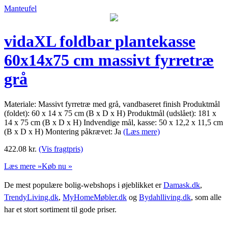
Manteufel
vidaXL foldbar plantekasse
60x14x75 cm massivt fyrretræ
grå
Materiale: Massivt fyrretræ med grå, vandbaseret finish Produktmål
(foldet): 60 x 14 x 75 cm (B x D x H) Produktmål (udslået): 181 x
14 x 75 cm (B x D x H) Indvendige mål, kasse: 50 x 12,2 x 11,5 cm
(B x D x H) Montering påkrævet: Ja
(Læs mere)
422.08
kr.
(Vis fragtpris)
Læs mere »
Køb nu »
De mest populære bolig-webshops i øjeblikket er
Damask.dk
,
TrendyLiving.dk
,
MyHomeMøbler.dk
og
Bydahlliving.dk
, som alle
har et stort sortiment til gode priser.