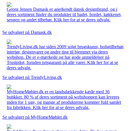
Georg Jensen Damask er anerkendt dansk designbrand, og i
deres sortiment finder du produkter til badet, bordet, køkkenet,
sengen og andet tilbehør. Klik her for at se deres udvalg.
Se udvalget på Damask.dk
TrendyLiving.dk har siden 2009 solgt brugskunst, boligtilbehør,
interiør, designvarer og andre ting til hjemmet via deres
webshop. De er e-mærkede og har gode anmeldelser på
Trustpilot, foruden prisgaranti på alle varer. Klik her for at se
deres udvalg.
Se udvalget på TrendyLiving.dk
MyHomeMøbler.dk er en landsdækkende kæde med 36
butikker. 80 % af deres sortiment på webshoppen kan leveres
inden for 1 uge, og mange af produkterne kommer fuld samlet
fra fabrikken. Klik her for at se deres udvalg.
Se udvalget på MyHomeMøbler.dk