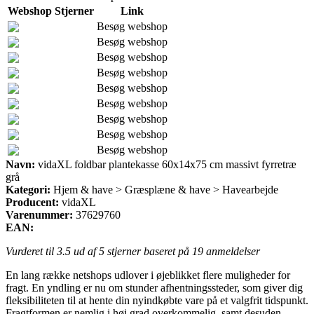
Webshop
Stjerner
Link
Besøg webshop
Besøg webshop
Besøg webshop
Besøg webshop
Besøg webshop
Besøg webshop
Besøg webshop
Besøg webshop
Besøg webshop
Navn:
vidaXL foldbar plantekasse 60x14x75 cm massivt fyrretræ
grå
Kategori:
Hjem & have > Græsplæne & have > Havearbejde
Producent:
vidaXL
Varenummer:
37629760
EAN:
Vurderet til
3.5
ud af 5 stjerner baseret på
19
anmeldelser
En lang række netshops udlover i øjeblikket flere muligheder for
fragt. En yndling er nu om stunder afhentningssteder, som giver dig
fleksibiliteten til at hente din nyindkøbte vare på et valgfrit tidspunkt.
Fragtformen er nemlig i høj grad overkommelig, samt desuden