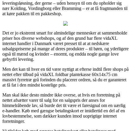
leveringsløsning, der gerne – uden hensyn til om du opholder sig
nær Kolding, Vordingborg eller Bramming – er at få fragtmanden til
at køre pakken til en pakkeshop.
Det er jo ekstremt smart for almindelige mennesker at sammenholde
priser hos diverse webshops, og af den grund har flere vidaXL
internet handler i Danmark været presset til at at nedskære
udsalgspriserne på mange af deres produkter – til børn, og yderligere
også til mænd og kvinder – enormt, og endda nogle gange love
gebyrfri levering.
Men det kan til hver en tid være nyttigt at efterse indtil flere shops på
nettet efter tilbud på vidaXL foldbar plantekasse 60x14x75 cm
massivt fyrretræ grå forinden du placerer ordren, så du er garanteret
at få fat i den mindst kostelige pris.
Man skal ikke desto mindre ikke overse, at hvis en forretning på
nettet afsætter varer til salg for en salgspris der anses for
himmelråbende lav, så burde det tit være et faresignal om en uærlig
e-handler. Køb med gængse betalingskort er imidlertid en del af en
lovbestemmelse, som dækker kunden imod uoprigtige internet
forretninger.