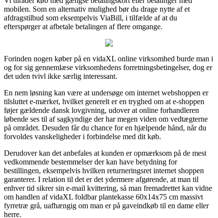
Vi tilråder køb med gængse betalingskort eller betalinger med
mobilen. Som en alternativ mulighed bør du drage nytte af et
afdragstilbud som eksempelvis ViaBill, i tilfælde af at du
efterspørger at afbetale betalingen af flere omgange.
Forinden nogen køber på en vidaXL online virksomhed burde man i
og for sig gennemlæse virksomhedens forretningsbetingelser, dog er
det uden tvivl ikke særlig interessant.
En nem løsning kan være at undersøge om internet webshoppen er
tilsluttet e-mærket, hvilket generelt er en tryghed om at e-shoppen
føjer gældende dansk lovgivning, udover at online forhandleren
løbende ses til af sagkyndige der har megen viden om vedtægterne
på området. Desuden får du chance for en hjælpende hånd, når du
forvoldes vanskeligheder i forbindelse med dit køb.
Derudover kan det anbefales at kunden er opmærksom på de mest
vedkommende bestemmelser der kan have betydning for
bestillingen, eksempelvis hvilken returneringsret internet shoppen
garanterer. I relation til det er det ydermere afgørende, at man til
enhver tid sikrer sin e-mail kvittering, så man fremadrettet kan vidne
om handlen af vidaXL foldbar plantekasse 60x14x75 cm massivt
fyrretræ grå, uafhængig om man er på gaveindkøb til en dame eller
herre.