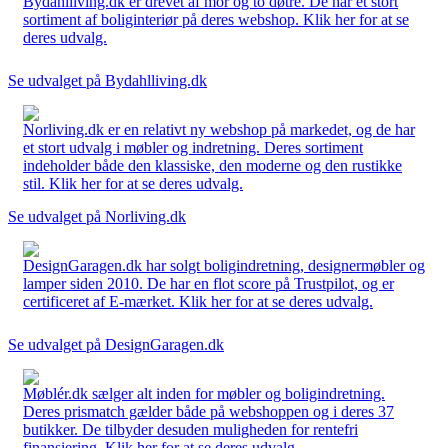
Bydahlliving.dk er drevet af mor og to døtre. De har et stort
sortiment af boliginteriør på deres webshop. Klik her for at se
deres udvalg.
Se udvalget på Bydahlliving.dk
Norliving.dk er en relativt ny webshop på markedet, og de har
et stort udvalg i møbler og indretning. Deres sortiment
indeholder både den klassiske, den moderne og den rustikke
stil. Klik her for at se deres udvalg.
Se udvalget på Norliving.dk
DesignGaragen.dk har solgt boligindretning, designermøbler og
lamper siden 2010. De har en flot score på Trustpilot, og er
certificeret af E-mærket. Klik her for at se deres udvalg.
Se udvalget på DesignGaragen.dk
Møblér.dk sælger alt inden for møbler og boligindretning.
Deres prismatch gælder både på webshoppen og i deres 37
butikker. De tilbyder desuden muligheden for rentefri
finansiering. Klik her for at se deres udvalg.