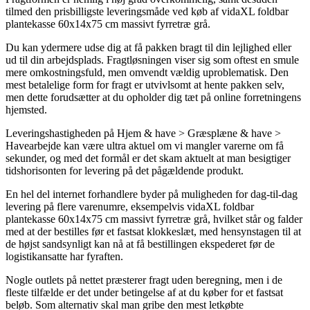
tilmed den prisbilligste leveringsmåde ved køb af vidaXL foldbar
plantekasse 60x14x75 cm massivt fyrretræ grå.
Du kan ydermere udse dig at få pakken bragt til din lejlighed eller
ud til din arbejdsplads. Fragtløsningen viser sig som oftest en smule
mere omkostningsfuld, men omvendt vældig uproblematisk. Den
mest betalelige form for fragt er utvivlsomt at hente pakken selv,
men dette forudsætter at du opholder dig tæt på online forretningens
hjemsted.
Leveringshastigheden på Hjem & have > Græsplæne & have >
Havearbejde kan være ultra aktuel om vi mangler varerne om få
sekunder, og med det formål er det skam aktuelt at man besigtiger
tidshorisonten for levering på det pågældende produkt.
En hel del internet forhandlere byder på muligheden for dag-til-dag
levering på flere varenumre, eksempelvis vidaXL foldbar
plantekasse 60x14x75 cm massivt fyrretræ grå, hvilket står og falder
med at der bestilles før et fastsat klokkeslæt, med hensynstagen til at
de højst sandsynligt kan nå at få bestillingen ekspederet før de
logistikansatte har fyraften.
Nogle outlets på nettet præsterer fragt uden beregning, men i de
fleste tilfælde er det under betingelse af at du køber for et fastsat
beløb. Som alternativ skal man gribe den mest letkøbte