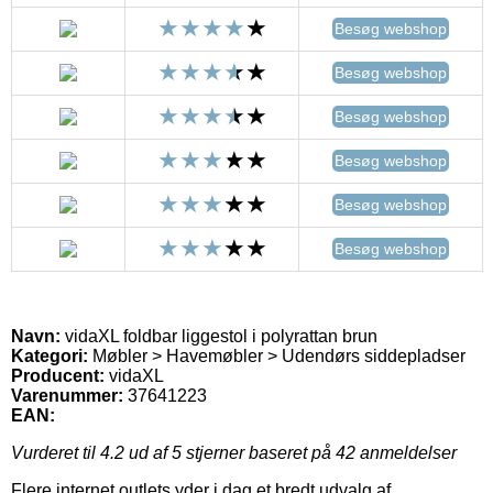
Besøg webshop
Besøg webshop
Besøg webshop
Besøg webshop
Besøg webshop
Besøg webshop
Navn:
vidaXL foldbar liggestol i polyrattan brun
Kategori:
Møbler > Havemøbler > Udendørs siddepladser
Producent:
vidaXL
Varenummer:
37641223
EAN:
Vurderet til
4.2
ud af 5 stjerner baseret på
42
anmeldelser
Flere internet outlets yder i dag et bredt udvalg af