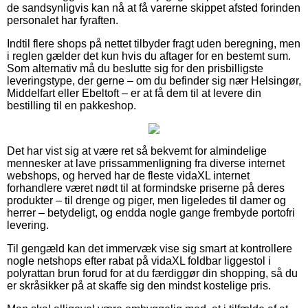
de sandsynligvis kan nå at få varerne skippet afsted forinden
personalet har fyraften.
Indtil flere shops på nettet tilbyder fragt uden beregning, men
i reglen gælder det kun hvis du aftager for en bestemt sum.
Som alternativ må du beslutte sig for den prisbilligste
leveringstype, der gerne – om du befinder sig nær Helsingør,
Middelfart eller Ebeltoft – er at få dem til at levere din
bestilling til en pakkeshop.
Det har vist sig at være ret så bekvemt for almindelige
mennesker at lave prissammenligning fra diverse internet
webshops, og herved har de fleste vidaXL internet
forhandlere været nødt til at formindske priserne på deres
produkter – til drenge og piger, men ligeledes til damer og
herrer – betydeligt, og endda nogle gange frembyde portofri
levering.
Til gengæld kan det immervæk vise sig smart at kontrollere
nogle netshops efter rabat på vidaXL foldbar liggestol i
polyrattan brun forud for at du færdiggør din shopping, så du
er skråsikker på at skaffe sig den mindst kostelige pris.