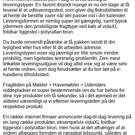
leveringstyper. En favorit iblandt mange er nu om dage at få
leveret til et udleveringssted, som giver dig fleksibiliteten til
at hente de bestilte varer når det passer ind i din kalender.
Leveringsformen er nemlig super let gængelig, samt typisk
ydermere den prisbilligste fragttype ved køb af vidaXL
foldbar liggestol i polyrattan brun.
Du burde omvendt påtænke at få pakken sendt til din
lejlighed eller hus eller til dit arbejdes adresse.
Leveringstypen viser sig jævnligt en lille smule mindre
prisbillig, men ligeledes temmelig problemfri. Den mest
letkøbte leveringsudgave vil dog altid vise sig at være selv
at hente ordren, som dog forudsætter at du bor tæt på e-
handlens tilholdssted.
Fragttiden på Møbler > Havemøbler > Udendørs
siddepladser er super bestemmende om du har behov for
dine nye produkter om få sekunder, så i det øjemed er det
aldeles væsentligt at vi efterser leveringstiden på det
respektive produkt.
En række internet firmaer annoncerer dag-til-dag levering på
en lang række produkter, eksempelvis vidaXL foldbar
liggestol i polyrattan brun, men husk at det afhænger af at
ordren aflægges forinden et nøjagtigt tidspunkt, således at