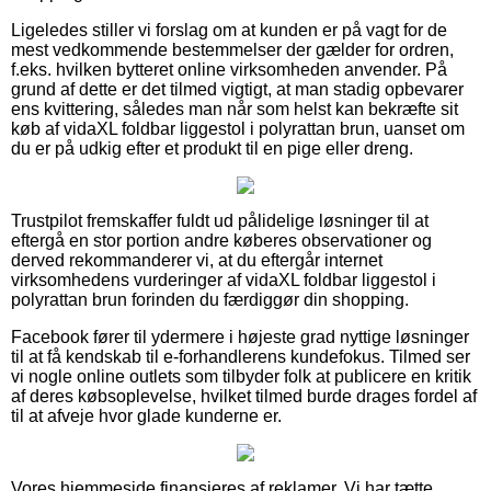
Ligeledes stiller vi forslag om at kunden er på vagt for de
mest vedkommende bestemmelser der gælder for ordren,
f.eks. hvilken bytteret online virksomheden anvender. På
grund af dette er det tilmed vigtigt, at man stadig opbevarer
ens kvittering, således man når som helst kan bekræfte sit
køb af vidaXL foldbar liggestol i polyrattan brun, uanset om
du er på udkig efter et produkt til en pige eller dreng.
Trustpilot fremskaffer fuldt ud pålidelige løsninger til at
eftergå en stor portion andre køberes observationer og
derved rekommanderer vi, at du eftergår internet
virksomhedens vurderinger af vidaXL foldbar liggestol i
polyrattan brun forinden du færdiggør din shopping.
Facebook fører til ydermere i højeste grad nyttige løsninger
til at få kendskab til e-forhandlerens kundefokus. Tilmed ser
vi nogle online outlets som tilbyder folk at publicere en kritik
af deres købsoplevelse, hvilket tilmed burde drages fordel af
til at afveje hvor glade kunderne er.
Vores hjemmeside finansieres af reklamer. Vi har tætte