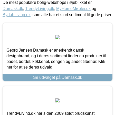
De mest populære bolig-webshops i øjeblikket er
Damask.dk
,
TrendyLiving.dk
,
MyHomeMøbler.dk
og
Bydahlliving.dk
, som alle har et stort sortiment til gode priser.
Georg Jensen Damask er anerkendt dansk
designbrand, og i deres sortiment finder du produkter til
badet, bordet, køkkenet, sengen og andet tilbehør. Klik
her for at se deres udvalg.
Se udvalget på Damask.dk
TrendyLiving.dk har siden 2009 solgt brugskunst,