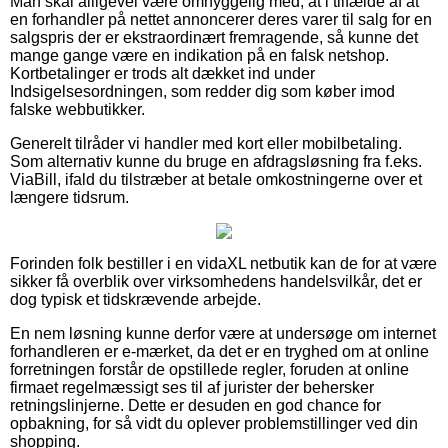
Man skal alligevel være omhyggelig med, at i tilfælde af at
en forhandler på nettet annoncerer deres varer til salg for en
salgspris der er ekstraordinært fremragende, så kunne det
mange gange være en indikation på en falsk netshop.
Kortbetalinger er trods alt dækket ind under
Indsigelsesordningen, som redder dig som køber imod
falske webbutikker.
Generelt tilråder vi handler med kort eller mobilbetaling.
Som alternativ kunne du bruge en afdragsløsning fra f.eks.
ViaBill, ifald du tilstræber at betale omkostningerne over et
længere tidsrum.
Forinden folk bestiller i en vidaXL netbutik kan de for at være
sikker få overblik over virksomhedens handelsvilkår, det er
dog typisk et tidskrævende arbejde.
En nem løsning kunne derfor være at undersøge om internet
forhandleren er e-mærket, da det er en tryghed om at online
forretningen forstår de opstillede regler, foruden at online
firmaet regelmæssigt ses til af jurister der behersker
retningslinjerne. Dette er desuden en god chance for
opbakning, for så vidt du oplever problemstillinger ved din
shopping.