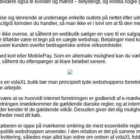
ndvidere også til kvinder og mænd – betydeligt, og endda nogle g
vise sig lønnende at undersøge enkelte outlets på nettet efter u
itgrå forinden du handler, så man ikke er i tvivl om at få den mes
ikke overse, at såfremt en webbutik sælger en vare til en salgsp
le tilfælde være et tegn på en uægte webshop. Betalinger med kor
rsvarer kunden overfor bedrageriske online virksomheder.
 med kort eller MobilePay. Som en alternativ mulighed kan du v
 såfremt du efterspørger at klare beløbet senere.
os en vidaXL butik bør man principielt tyde webshoppens forretni
de arbejde.
r være at se hvorvidt internet forretningen er godkendt af e-mær
rretningen imødekommer de gældende danske regler, og at int
er kender til de gældende vilkår. Desuden giver det dig muligh
gheder med dit køb.
 køberen er oppe på mærkerne omkring de mest essentielle regle
ttepolitik webshoppen anvender. I den relation er det på samme 
kvittering, således man altid kan vidne om ordren af vidaXL fol