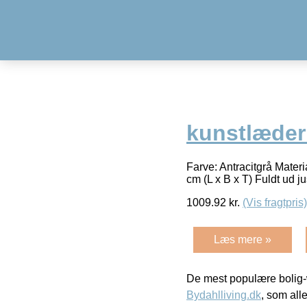
kunstlæder 
Farve: Antracitgrå Mater
cm (L x B x T) Fuldt ud 
1009.92
kr.
(Vis fragtpris)
Læs mere »
De mest populære bolig-
Bydahlliving.dk
, som alle