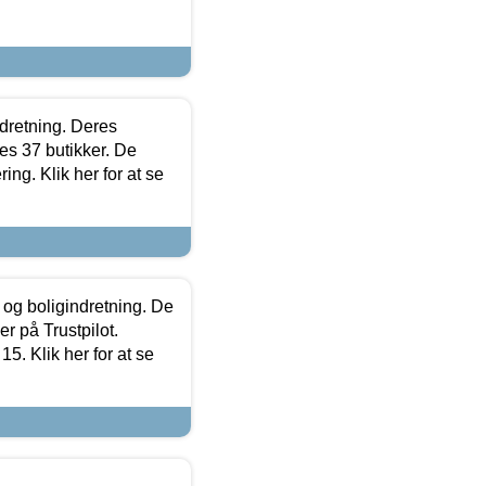
ndretning. Deres
s 37 butikker. De
ing. Klik her for at se
 og boligindretning. De
r på Trustpilot.
5. Klik her for at se