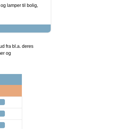
g lamper til bolig,
 fra bl.a. deres
mer og