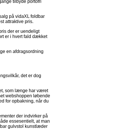
ange tilbyde portofri
dsalg på vidaXL foldbar
t attraktive pris.
ris der er uendeligt
t er i hvert fald dækket
ælge en afdragsordning
ngsvilkår, det er dog
ket, som længe har været
ernet webshoppen løbende
ed for opbakning, når du
menter der indvirker på
måde essesentielt, at man
dbar gulvstol kunstlæder