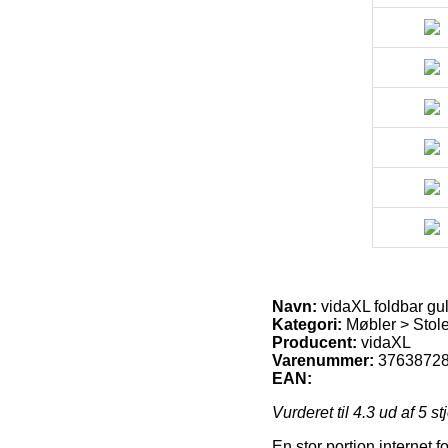
Navn:
vidaXL foldbar gul
Kategori:
Møbler > Stol
Producent:
vidaXL
Varenummer:
3763872
EAN:
Vurderet til
4.3
ud af 5 st
En stor portion internet 