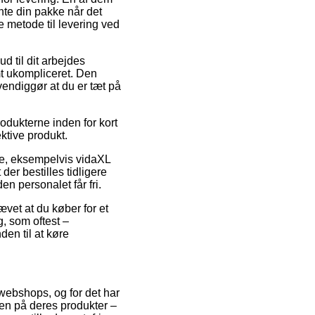
ente din pakke når det
e metode til levering ved
d til dit arbejdes
mt ukompliceret. Den
vendiggør at du er tæt på
odukterne inden for kort
ktive produkt.
re, eksempelvis vidaXL
er bestilles tidligere
en personalet får fri.
vet at du køber for et
, som oftest –
en til at køre
 webshops, og for det har
ien på deres produkter –