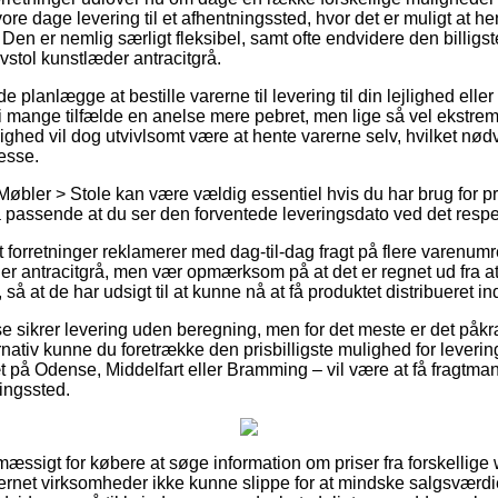
vore dage levering til et afhentningssted, hvor det er muligt at h
 Den er nemlig særligt fleksibel, samt ofte endvidere den billigst
vstol kunstlæder antracitgrå.
anlægge at bestille varerne til levering til din lejlighed eller u
i mange tilfælde en anelse mere pebret, men lige så vel ekstre
lighed vil dog utvivlsomt være at hente varerne selv, hvilket nød
esse.
Møbler > Stole kan være vældig essentiel hvis du har brug for pr
så passende at du ser den forventede leveringsdato ved det respe
forretninger reklamerer med dag-til-dag fragt på flere varenum
er antracitgrå, men vær opmærksom på at det er regnet ud fra at d
 så at de har udsigt til at kunne nå at få produktet distribueret ind
e sikrer levering uden beregning, men for det meste er det påkræ
ativ kunne du foretrække den prisbilligste mulighed for levering
på Odense, Middelfart eller Bramming – vil være at få fragtmand
ringssted.
mæssigt for købere at søge information om priser fra forskellige
nternet virksomheder ikke kunne slippe for at mindske salgsværd