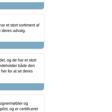
ar et stort sortiment af
e deres udvalg.
t, og de har et stort
 indeholder både den
 her for at se deres
esignermøbler og
lot, og er certificeret