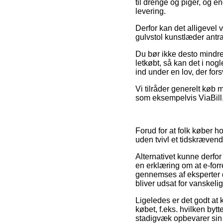
til drenge og piger, og e
levering.
Derfor kan det alligevel 
gulvstol kunstlæder antrac
Du bør ikke desto mindre 
letkøbt, så kan det i nog
ind under en lov, der fo
Vi tilråder generelt køb
som eksempelvis ViaBill,
Forud for at folk køber h
uden tvivl et tidskræven
Alternativet kunne derfo
en erklæring om at e-fo
gennemses af eksperter d
bliver udsat for vanskeli
Ligeledes er det godt at
købet, f.eks. hvilken by
stadigvæk opbevarer sin 