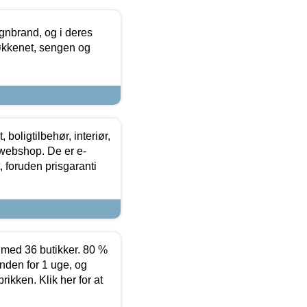
nbrand, og i deres
køkkenet, sengen og
boligtilbehør, interiør,
 webshop. De er e-
 foruden prisgaranti
ed 36 butikker. 80 %
nden for 1 uge, og
ikken. Klik her for at