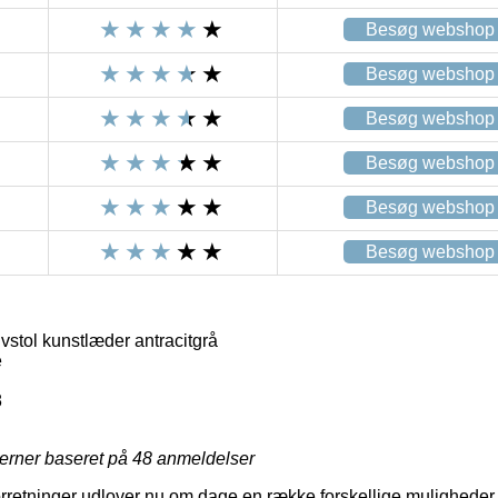
Besøg webshop
Besøg webshop
Besøg webshop
Besøg webshop
Besøg webshop
Besøg webshop
vstol kunstlæder antracitgrå
e
8
jerner baseret på
48
anmeldelser
forretninger udlover nu om dage en række forskellige muligheder 