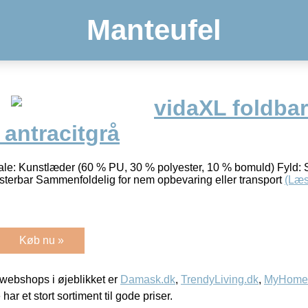
Manteufel
vidaXL foldbar
antracitgrå
iale: Kunstlæder (60 % PU, 30 % polyester, 10 % bomuld) Fyld:
justerbar Sammenfoldelig for nem opbevaring eller transport
(Læs
Køb nu »
webshops i øjeblikket er
Damask.dk
,
TrendyLiving.dk
,
MyHomeM
 har et stort sortiment til gode priser.