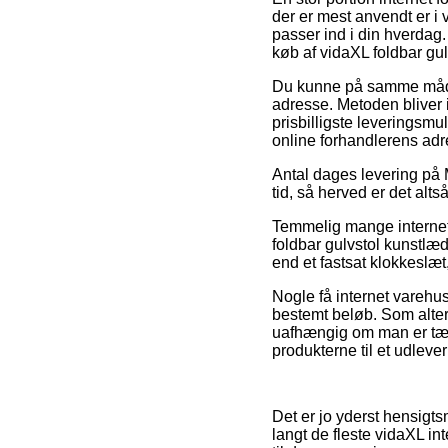
der er mest anvendt er i 
passer ind i din hverdag.
køb af vidaXL foldbar gul
Du kunne på samme måde pl
adresse. Metoden bliver 
prisbilligste leveringsmu
online forhandlerens adr
Antal dages levering på 
tid, så herved er det alt
Temmelig mange internet 
foldbar gulvstol kunstlæd
end et fastsat klokkeslæt,
Nogle få internet varehus
bestemt beløb. Som altern
uafhængig om man er tæt 
produkterne til et udleve
Det er jo yderst hensigts
langt de fleste vidaXL i