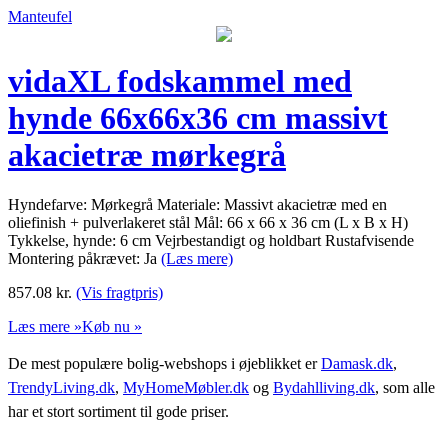
Manteufel
vidaXL fodskammel med
hynde 66x66x36 cm massivt
akacietræ mørkegrå
Hyndefarve: Mørkegrå Materiale: Massivt akacietræ med en
oliefinish + pulverlakeret stål Mål: 66 x 66 x 36 cm (L x B x H)
Tykkelse, hynde: 6 cm Vejrbestandigt og holdbart Rustafvisende
Montering påkrævet: Ja
(Læs mere)
857.08
kr.
(Vis fragtpris)
Læs mere »
Køb nu »
De mest populære bolig-webshops i øjeblikket er
Damask.dk
,
TrendyLiving.dk
,
MyHomeMøbler.dk
og
Bydahlliving.dk
, som alle
har et stort sortiment til gode priser.