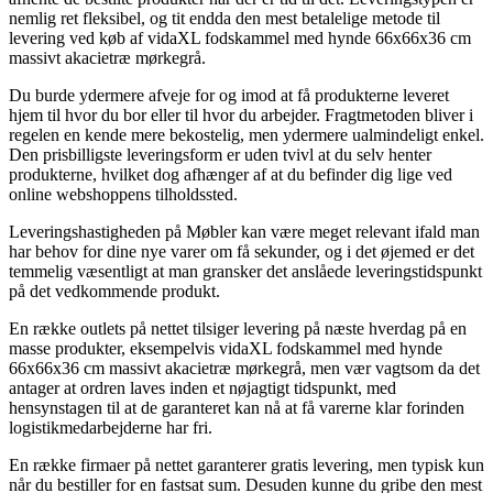
nemlig ret fleksibel, og tit endda den mest betalelige metode til
levering ved køb af vidaXL fodskammel med hynde 66x66x36 cm
massivt akacietræ mørkegrå.
Du burde ydermere afveje for og imod at få produkterne leveret
hjem til hvor du bor eller til hvor du arbejder. Fragtmetoden bliver i
regelen en kende mere bekostelig, men ydermere ualmindeligt enkel.
Den prisbilligste leveringsform er uden tvivl at du selv henter
produkterne, hvilket dog afhænger af at du befinder dig lige ved
online webshoppens tilholdssted.
Leveringshastigheden på Møbler kan være meget relevant ifald man
har behov for dine nye varer om få sekunder, og i det øjemed er det
temmelig væsentligt at man gransker det anslåede leveringstidspunkt
på det vedkommende produkt.
En række outlets på nettet tilsiger levering på næste hverdag på en
masse produkter, eksempelvis vidaXL fodskammel med hynde
66x66x36 cm massivt akacietræ mørkegrå, men vær vagtsom da det
antager at ordren laves inden et nøjagtigt tidspunkt, med
hensynstagen til at de garanteret kan nå at få varerne klar forinden
logistikmedarbejderne har fri.
En række firmaer på nettet garanterer gratis levering, men typisk kun
når du bestiller for en fastsat sum. Desuden kunne du gribe den mest