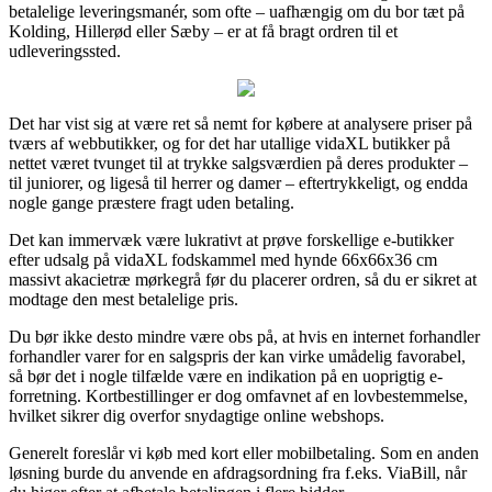
betalelige leveringsmanér, som ofte – uafhængig om du bor tæt på
Kolding, Hillerød eller Sæby – er at få bragt ordren til et
udleveringssted.
Det har vist sig at være ret så nemt for købere at analysere priser på
tværs af webbutikker, og for det har utallige vidaXL butikker på
nettet været tvunget til at trykke salgsværdien på deres produkter –
til juniorer, og ligeså til herrer og damer – eftertrykkeligt, og endda
nogle gange præstere fragt uden betaling.
Det kan immervæk være lukrativt at prøve forskellige e-butikker
efter udsalg på vidaXL fodskammel med hynde 66x66x36 cm
massivt akacietræ mørkegrå før du placerer ordren, så du er sikret at
modtage den mest betalelige pris.
Du bør ikke desto mindre være obs på, at hvis en internet forhandler
forhandler varer for en salgspris der kan virke umådelig favorabel,
så bør det i nogle tilfælde være en indikation på en uoprigtig e-
forretning. Kortbestillinger er dog omfavnet af en lovbestemmelse,
hvilket sikrer dig overfor snydagtige online webshops.
Generelt foreslår vi køb med kort eller mobilbetaling. Som en anden
løsning burde du anvende en afdragsordning fra f.eks. ViaBill, når