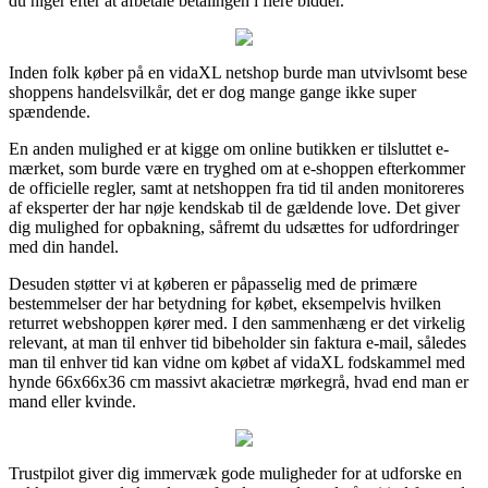
du higer efter at afbetale betalingen i flere bidder.
Inden folk køber på en vidaXL netshop burde man utvivlsomt bese
shoppens handelsvilkår, det er dog mange gange ikke super
spændende.
En anden mulighed er at kigge om online butikken er tilsluttet e-
mærket, som burde være en tryghed om at e-shoppen efterkommer
de officielle regler, samt at netshoppen fra tid til anden monitoreres
af eksperter der har nøje kendskab til de gældende love. Det giver
dig mulighed for opbakning, såfremt du udsættes for udfordringer
med din handel.
Desuden støtter vi at køberen er påpasselig med de primære
bestemmelser der har betydning for købet, eksempelvis hvilken
returret webshoppen kører med. I den sammenhæng er det virkelig
relevant, at man til enhver tid bibeholder sin faktura e-mail, således
man til enhver tid kan vidne om købet af vidaXL fodskammel med
hynde 66x66x36 cm massivt akacietræ mørkegrå, hvad end man er
mand eller kvinde.
Trustpilot giver dig immervæk gode muligheder for at udforske en