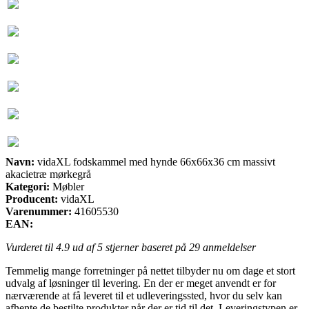
Navn:
vidaXL fodskammel med hynde 66x66x36 cm massivt
akacietræ mørkegrå
Kategori:
Møbler
Producent:
vidaXL
Varenummer:
41605530
EAN:
Vurderet til
4.9
ud af 5 stjerner baseret på
29
anmeldelser
Temmelig mange forretninger på nettet tilbyder nu om dage et stort
udvalg af løsninger til levering. En der er meget anvendt er for
nærværende at få leveret til et udleveringssted, hvor du selv kan
afhente de bestilte produkter når der er tid til det. Leveringstypen er