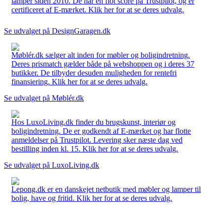
lamper siden 2010. De har en flot score på Trustpilot, og er
certificeret af E-mærket. Klik her for at se deres udvalg.
Se udvalget på DesignGaragen.dk
Møblér.dk sælger alt inden for møbler og boligindretning.
Deres prismatch gælder både på webshoppen og i deres 37
butikker. De tilbyder desuden muligheden for rentefri
finansiering. Klik her for at se deres udvalg.
Se udvalget på Møblér.dk
Hos LuxoLiving.dk finder du brugskunst, interiør og
boligindretning. De er godkendt af E-mærket og har flotte
anmeldelser på Trustpilot. Levering sker næste dag ved
bestilling inden kl. 15. Klik her for at se deres udvalg.
Se udvalget på LuxoLiving.dk
Lepong.dk er en danskejet netbutik med møbler og lamper til
bolig, have og fritid. Klik her for at se deres udvalg.