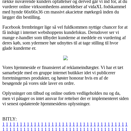
række nuværende kunders opfattelser og derved går vi ind for, at du
vurderer online virksomhedens anmeldelser af vidaXL fodskammel
med hynde 66x66x36 cm massivt akacietræ mørkegrå inden du
lægger din bestilling.
Facebook frembringer lige så vel fuldkommen nyttige chancer for at
få indsigt i internet webshoppens kundefokus. Derudover ser vi
mange e-handler som tilbyder kunderne at meddele en vurdering af
deres køb, som ydermere bør udnyttes til at tage stilling til hvor
glade kunderne er.
Vores hjemmeside er finansieret af reklameindtægter. Vi har et tæt
samarbejde med en gruppe internet butikker idet vi publicerer
forretningernes produkter, og høster honorar hvis en af de
besøgende på vores side laver en ordre.
Oplysninger om tilbud og online outlets vedligeholdes nu og da,
men vi påtager os intet ansvar for rettelser der er implementeret siden
vi senest opdaterede hjemmesidens oplysninger.
BITLY:
1
1
1
1
1
1
1
1
1
1
1
1
1
1
1
1
1
1
1
1
1
1
1
1
1
1
1
1
1
1
1
1
1
1
1
1
1
1
1
1
1
1
1
1
1
1
1
1
1
1
1
1
1
1
1
1
1
1
1
1
1
1
1
1
1
1
1
1
1
1
1
1