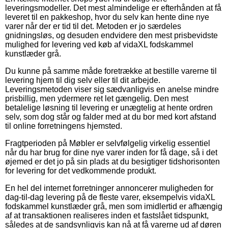
leveringsmodeller. Det mest almindelige er efterhånden at få
leveret til en pakkeshop, hvor du selv kan hente dine nye
varer når der er tid til det. Metoden er jo særdeles
gnidningsløs, og desuden endvidere den mest prisbevidste
mulighed for levering ved køb af vidaXL fodskammel
kunstlæder grå.
Du kunne på samme måde foretrække at bestille varerne til
levering hjem til dig selv eller til dit arbejde.
Leveringsmetoden viser sig sædvanligvis en anelse mindre
prisbillig, men ydermere ret let gængelig. Den mest
betalelige løsning til levering er unægtelig at hente ordren
selv, som dog står og falder med at du bor med kort afstand
til online forretningens hjemsted.
Fragtperioden på Møbler er selvfølgelig virkelig essentiel
når du har brug for dine nye varer inden for få dage, så i det
øjemed er det jo på sin plads at du besigtiger tidshorisonten
for levering for det vedkommende produkt.
En hel del internet forretninger annoncerer muligheden for
dag-til-dag levering på de fleste varer, eksempelvis vidaXL
fodskammel kunstlæder grå, men som imidlertid er afhængig
af at transaktionen realiseres inden et fastslået tidspunkt,
således at de sandsynligvis kan nå at få varerne ud af døren