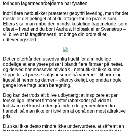
forinden lagermedarbejderne har fyraften.
Indtil flere netbutikker præsterer gebyrfri levering, men for det
meste er det betinget af at du aftager for en præcis sum.
Ellers skal man gribe den mindst kostelige fragtmetode, som
oftest – hvad end du bor i Aarhus, Holbæk eller Svenstrup –
vil blive at få fragtfirmaet til at bringe din ordre til et
udleveringssted.
Det er efterhånden usædvanlig ligetil for almindelige
dødelige at analysere priser i blandt flere firmaer på nettet,
og derved har massevis af vidaXL netbutikker ikke kunne
slippe for at presse salgspriserne på varerne – til børn, og
ligeså til herrer og damer – eftertrykkeligt, og endda nogle
gange love fragt uden beregning.
Dog kan det trods alt blive udbytterigt at inspicere et par
forskellige internet firmaer efter rabatkoder på vidaXL
fodskammel kunstlæder grå inden du gennemfører din
handel, så man ikke er i tvivl om at opnå den mest attraktive
pris.
Du skal ikke desto mindre ikke undervurdere, at såfremt en