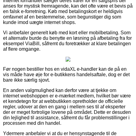
internet forhandler sælger deres varer for en salgspris der
anses for mystisk fremragende, kan det ofte være et bevis på
en falsk e-forretning. Køb med betalingskort er heldigvis
omfavnet af en bestemmelse, som begunstiger dig som
kunde imod uægte internet shops.
Vi anbefaler generelt køb med kort eller mobilbetaling. Som
et alternativ burde du benytte en løsning på afbetaling fra for
eksempel ViaBill, såfremt du foretrækker at klare betalingen
af flere omgange.
Før nogen bestiller hos en vidaXL e-handler kan de på en
vis måde have øje for e-butikkens handelsaftale, dog er det
bare ikke særlig sjovt.
En anden valgmulighed kan derfor være at tjekke om
internet webshoppen er e-mærket medlem, hvilket bør være
et kendetegn for at webbutikken opretholder de officielle
regler, udover at den en gang i mellem ses til af eksperter
der er meget fortrolige lovene på området. Dette er desuden
din lejlighed til assistance, såfremt du får problemstillinger i
processen med din handel.
Ydermere anbefaler vi at du er hensynstagende til de