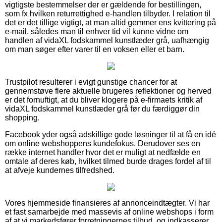
vigtigste bestemmelser der er gældende for bestillingen,
som fx hvilken returrettighed e-handlen tilbyder. I relation til
det er det tillige vigtigt, at man altid gemmer ens kvittering på
e-mail, således man til enhver tid vil kunne vidne om
handlen af vidaXL fodskammel kunstlæder grå, uafhængig
om man søger efter varer til en voksen eller et barn.
Trustpilot resulterer i evigt gunstige chancer for at
gennemstøve flere aktuelle brugeres reflektioner og herved
er det fornuftigt, at du bliver klogere på e-firmaets kritik af
vidaXL fodskammel kunstlæder grå før du færdiggør din
shopping.
Facebook yder også adskillige gode løsninger til at få en idé
om online webshoppens kundefokus. Derudover ses en
række internet handler hvor det er muligt at nedfælde en
omtale af deres køb, hvilket tilmed burde drages fordel af til
at afveje kundernes tilfredshed.
Vores hjemmeside finansieres af annonceindtægter. Vi har
et fast samarbejde med massevis af online webshops i form
af at vi markedsfører forretningernes tilbud, og indkasserer