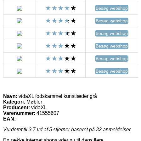
Besøg webshop
Besøg webshop
Besøg webshop
Besøg webshop
Besøg webshop
Besøg webshop
Navn:
vidaXL fodskammel kunstlæder grå
Kategori:
Møbler
Producent:
vidaXL
Varenummer:
41555607
EAN:
Vurderet til
3.7
ud af 5 stjerner baseret på
32
anmeldelser
En række internet shops yder nu til dags flere