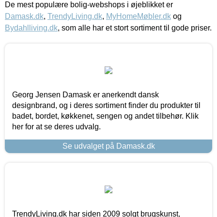
De mest populære bolig-webshops i øjeblikket er
Damask.dk
,
TrendyLiving.dk
,
MyHomeMøbler.dk
og
Bydahlliving.dk
, som alle har et stort sortiment til gode priser.
Georg Jensen Damask er anerkendt dansk
designbrand, og i deres sortiment finder du produkter til
badet, bordet, køkkenet, sengen og andet tilbehør. Klik
her for at se deres udvalg.
Se udvalget på Damask.dk
TrendyLiving.dk har siden 2009 solgt brugskunst,