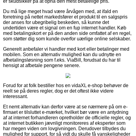
er skudsikker på at opnå den mest betalelige pris.
Du må lige meget hvad være årvågen med, at ifald en
forretning på nettet markedsfører et produkt til en salgspris
der anses for ubegribelig beskeden, så kunne det
undertiden være et signal om en fup internet handler. Køb
med betalingskort er på den anden side omfattet af en regel,
som støtter dig som kunde overfor uærlige online selskaber.
Generelt anbefaler vi handler med kort eller betalinger med
mobilen. Som en alternativ mulighed kan du udnytte en
afbetalingsløsning som f.eks. ViaBill, forudsat du har til
hensigt at afbetale pengene senere.
Forud for at folk bestiller hos en vidaXL e-shop behøver de
reelt se på deres regler, dog er det oftest ikke videre
interessant.
Et nemt alternativ kan derfor være at se nærmere på om e-
firmaet er tilsluttet e-mærket, hvilket bør være en antydning
af at internet forhandleren opretholder de officielle regler, og
at internet butikken jævnligt monitoreres af eksperter som
har megen viden om lovgivningen. Derudover tilbydes du
mulighed for support, for så vidt du skulle få vanskeligheder