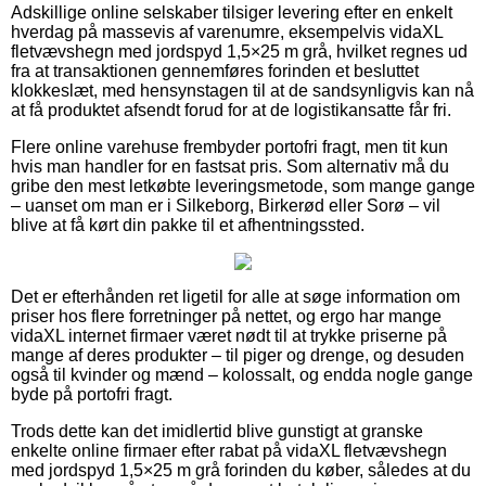
Adskillige online selskaber tilsiger levering efter en enkelt
hverdag på massevis af varenumre, eksempelvis vidaXL
fletvævshegn med jordspyd 1,5×25 m grå, hvilket regnes ud
fra at transaktionen gennemføres forinden et besluttet
klokkeslæt, med hensynstagen til at de sandsynligvis kan nå
at få produktet afsendt forud for at de logistikansatte får fri.
Flere online varehuse frembyder portofri fragt, men tit kun
hvis man handler for en fastsat pris. Som alternativ må du
gribe den mest letkøbte leveringsmetode, som mange gange
– uanset om man er i Silkeborg, Birkerød eller Sorø – vil
blive at få kørt din pakke til et afhentningssted.
Det er efterhånden ret ligetil for alle at søge information om
priser hos flere forretninger på nettet, og ergo har mange
vidaXL internet firmaer været nødt til at trykke priserne på
mange af deres produkter – til piger og drenge, og desuden
også til kvinder og mænd – kolossalt, og endda nogle gange
byde på portofri fragt.
Trods dette kan det imidlertid blive gunstigt at granske
enkelte online firmaer efter rabat på vidaXL fletvævshegn
med jordspyd 1,5×25 m grå forinden du køber, således at du