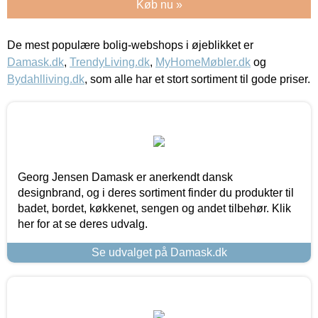
Køb nu »
De mest populære bolig-webshops i øjeblikket er
Damask.dk
,
TrendyLiving.dk
,
MyHomeMøbler.dk
og
Bydahlliving.dk
, som alle har et stort sortiment til gode priser.
Georg Jensen Damask er anerkendt dansk
designbrand, og i deres sortiment finder du produkter til
badet, bordet, køkkenet, sengen og andet tilbehør. Klik
her for at se deres udvalg.
Se udvalget på Damask.dk