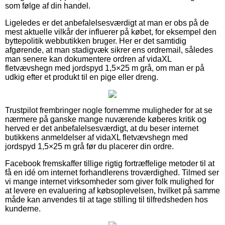
som følge af din handel.
Ligeledes er det anbefalelsesværdigt at man er obs på de
mest aktuelle vilkår der influerer på købet, for eksempel den
byttepolitik webbutikken bruger. Her er det samtidig
afgørende, at man stadigvæk sikrer ens ordremail, således
man senere kan dokumentere ordren af vidaXL
fletvævshegn med jordspyd 1,5×25 m grå, om man er på
udkig efter et produkt til en pige eller dreng.
Trustpilot frembringer nogle fornemme muligheder for at se
nærmere på ganske mange nuværende køberes kritik og
herved er det anbefalelsesværdigt, at du beser internet
butikkens anmeldelser af vidaXL fletvævshegn med
jordspyd 1,5×25 m grå før du placerer din ordre.
Facebook fremskaffer tillige rigtig fortræffelige metoder til at
få en idé om internet forhandlerens troværdighed. Tilmed ser
vi mange internet virksomheder som giver folk mulighed for
at levere en evaluering af købsoplevelsen, hvilket på samme
måde kan anvendes til at tage stilling til tilfredsheden hos
kunderne.