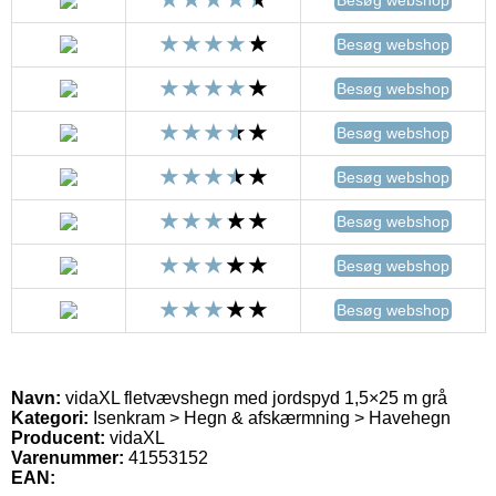
Besøg webshop
Besøg webshop
Besøg webshop
Besøg webshop
Besøg webshop
Besøg webshop
Besøg webshop
Navn:
vidaXL fletvævshegn med jordspyd 1,5×25 m grå
Kategori:
Isenkram > Hegn & afskærmning > Havehegn
Producent:
vidaXL
Varenummer:
41553152
EAN: