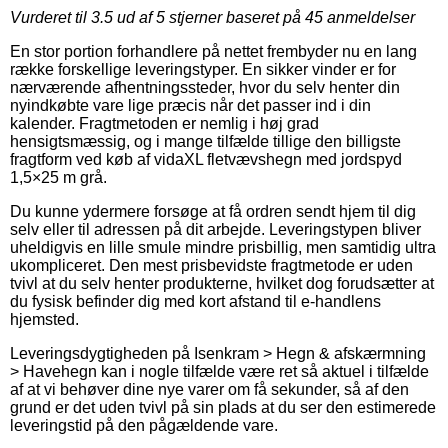
Vurderet til
3.5
ud af 5 stjerner baseret på
45
anmeldelser
En stor portion forhandlere på nettet frembyder nu en lang
række forskellige leveringstyper. En sikker vinder er for
nærværende afhentningssteder, hvor du selv henter din
nyindkøbte vare lige præcis når det passer ind i din
kalender. Fragtmetoden er nemlig i høj grad
hensigtsmæssig, og i mange tilfælde tillige den billigste
fragtform ved køb af vidaXL fletvævshegn med jordspyd
1,5×25 m grå.
Du kunne ydermere forsøge at få ordren sendt hjem til dig
selv eller til adressen på dit arbejde. Leveringstypen bliver
uheldigvis en lille smule mindre prisbillig, men samtidig ultra
ukompliceret. Den mest prisbevidste fragtmetode er uden
tvivl at du selv henter produkterne, hvilket dog forudsætter at
du fysisk befinder dig med kort afstand til e-handlens
hjemsted.
Leveringsdygtigheden på Isenkram > Hegn & afskærmning
> Havehegn kan i nogle tilfælde være ret så aktuel i tilfælde
af at vi behøver dine nye varer om få sekunder, så af den
grund er det uden tvivl på sin plads at du ser den estimerede
leveringstid på den pågældende vare.