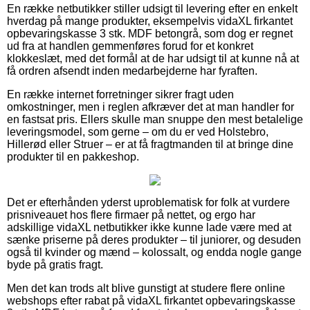
En række netbutikker stiller udsigt til levering efter en enkelt
hverdag på mange produkter, eksempelvis vidaXL firkantet
opbevaringskasse 3 stk. MDF betongrå, som dog er regnet
ud fra at handlen gemmenføres forud for et konkret
klokkeslæt, med det formål at de har udsigt til at kunne nå at
få ordren afsendt inden medarbejderne har fyraften.
En række internet forretninger sikrer fragt uden
omkostninger, men i reglen afkræver det at man handler for
en fastsat pris. Ellers skulle man snuppe den mest betalelige
leveringsmodel, som gerne – om du er ved Holstebro,
Hillerød eller Struer – er at få fragtmanden til at bringe dine
produkter til en pakkeshop.
Det er efterhånden yderst uproblematisk for folk at vurdere
prisniveauet hos flere firmaer på nettet, og ergo har
adskillige vidaXL netbutikker ikke kunne lade være med at
sænke priserne på deres produkter – til juniorer, og desuden
også til kvinder og mænd – kolossalt, og endda nogle gange
byde på gratis fragt.
Men det kan trods alt blive gunstigt at studere flere online
webshops efter rabat på vidaXL firkantet opbevaringskasse