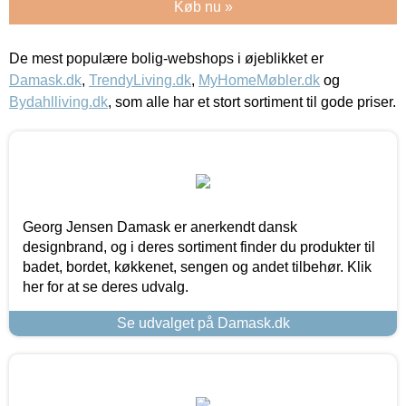
Køb nu »
De mest populære bolig-webshops i øjeblikket er
Damask.dk
,
TrendyLiving.dk
,
MyHomeMøbler.dk
og
Bydahlliving.dk
, som alle har et stort sortiment til gode priser.
Georg Jensen Damask er anerkendt dansk
designbrand, og i deres sortiment finder du produkter til
badet, bordet, køkkenet, sengen og andet tilbehør. Klik
her for at se deres udvalg.
Se udvalget på Damask.dk