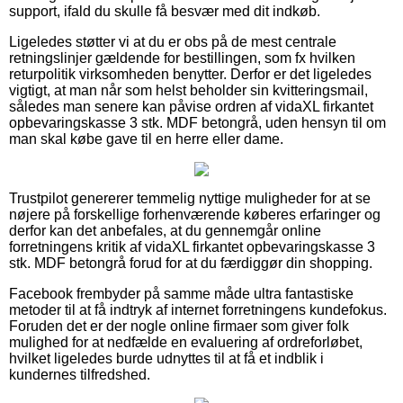
support, ifald du skulle få besvær med dit indkøb.
Ligeledes støtter vi at du er obs på de mest centrale
retningslinjer gældende for bestillingen, som fx hvilken
returpolitik virksomheden benytter. Derfor er det ligeledes
vigtigt, at man når som helst beholder sin kvitteringsmail,
således man senere kan påvise ordren af vidaXL firkantet
opbevaringskasse 3 stk. MDF betongrå, uden hensyn til om
man skal købe gave til en herre eller dame.
Trustpilot genererer temmelig nyttige muligheder for at se
nøjere på forskellige forhenværende køberes erfaringer og
derfor kan det anbefales, at du gennemgår online
forretningens kritik af vidaXL firkantet opbevaringskasse 3
stk. MDF betongrå forud for at du færdiggør din shopping.
Facebook frembyder på samme måde ultra fantastiske
metoder til at få indtryk af internet forretningens kundefokus.
Foruden det er der nogle online firmaer som giver folk
mulighed for at nedfælde en evaluering af ordreforløbet,
hvilket ligeledes burde udnyttes til at få et indblik i
kundernes tilfredshed.