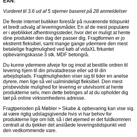
EAN:
Vurderet til
3.6
ud af 5 stjerner baseret på
28
anmeldelser
De fleste internet butikker foreslår på nuværende tidspunkt
et bredt udvalg af leveringsmåder. En af de mest populære
er i øjeblikket afhentningssteder, hvor det er muligt at hente
dine produkter den dag der passer dig. Fragtformen er jo
ekstremt fleksibel, samt mange gange ydermere den mest
betalelige fragtmulighed ved køb af vidaXL firkantet
opbevaringskasse 3 stk. MDF betongrå.
Du kunne ydermere afveje for og imod at bestille ordren til
levering hjem til din privatadresse eller ud til din
arbejdsplads. Fragtmuligheden viser sig til tider en anelse
dyrere, men lige så vel ualmindeligt fleksibel. Den mest
prisbevidste mulighed for levering er utvivlsomt at hente
produkterne selv, men dette betinges af at du opholder dig
tæt på online virksomhedens adresse.
Fragtperioden på Møbler > Skabe & opbevaring kan vise sig
at være rigtig udslagsgivende hvis vi har behov for
produkterne lige om lidt, så i det øjemed er det fuldkommen
centralt at du tjekker det anslåede leveringstidspunkt ved
den vedkommende vare.