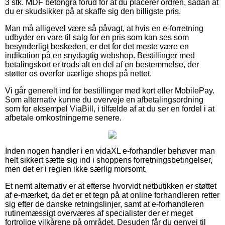
3 stk. MDF betongrå forud for at du placerer ordren, sådan at
du er skudsikker på at skaffe sig den billigste pris.
Man må alligevel være så påvagt, at hvis en e-forretning
udbyder en vare til salg for en pris som kan ses som
besynderligt beskeden, er det for det meste være en
indikation på en snydagtig webshop. Bestillinger med
betalingskort er trods alt en del af en bestemmelse, der
støtter os overfor uærlige shops på nettet.
Vi går generelt ind for bestillinger med kort eller MobilePay.
Som alternativ kunne du overveje en afbetalingsordning
som for eksempel ViaBill, i tilfælde af at du ser en fordel i at
afbetale omkostningerne senere.
Inden nogen handler i en vidaXL e-forhandler behøver man
helt sikkert sætte sig ind i shoppens forretningsbetingelser,
men det er i reglen ikke særlig morsomt.
Et nemt alternativ er at efterse hvorvidt netbutikken er støttet
af e-mærket, da det er et tegn på at online forhandleren retter
sig efter de danske retningslinjer, samt at e-forhandleren
rutinemæssigt overværes af specialister der er meget
fortrolige vilkårene på området. Desuden får du genvej til