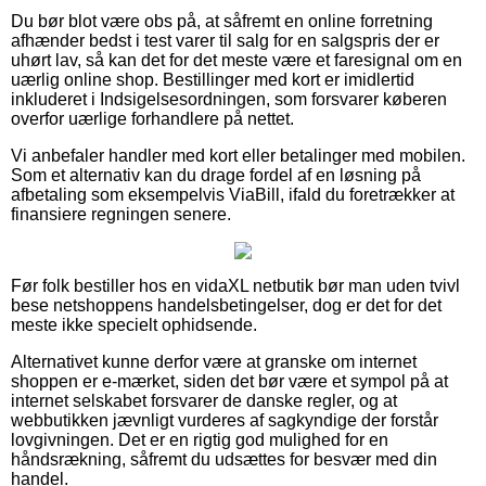
Du bør blot være obs på, at såfremt en online forretning
afhænder bedst i test varer til salg for en salgspris der er
uhørt lav, så kan det for det meste være et faresignal om en
uærlig online shop. Bestillinger med kort er imidlertid
inkluderet i Indsigelsesordningen, som forsvarer køberen
overfor uærlige forhandlere på nettet.
Vi anbefaler handler med kort eller betalinger med mobilen.
Som et alternativ kan du drage fordel af en løsning på
afbetaling som eksempelvis ViaBill, ifald du foretrækker at
finansiere regningen senere.
Før folk bestiller hos en vidaXL netbutik bør man uden tvivl
bese netshoppens handelsbetingelser, dog er det for det
meste ikke specielt ophidsende.
Alternativet kunne derfor være at granske om internet
shoppen er e-mærket, siden det bør være et sympol på at
internet selskabet forsvarer de danske regler, og at
webbutikken jævnligt vurderes af sagkyndige der forstår
lovgivningen. Det er en rigtig god mulighed for en
håndsrækning, såfremt du udsættes for besvær med din
handel.