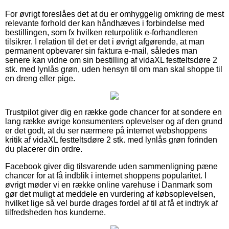
For øvrigt foreslåes det at du er omhyggelig omkring de mest
relevante forhold der kan håndhæves i forbindelse med
bestillingen, som fx hvilken returpolitik e-forhandleren
tilsikrer. I relation til det er det i øvrigt afgørende, at man
permanent opbevarer sin faktura e-mail, således man
senere kan vidne om sin bestilling af vidaXL festteltsdøre 2
stk. med lynlås grøn, uden hensyn til om man skal shoppe til
en dreng eller pige.
Trustpilot giver dig en række gode chancer for at sondere en
lang række øvrige konsumenters oplevelser og af den grund
er det godt, at du ser nærmere på internet webshoppens
kritik af vidaXL festteltsdøre 2 stk. med lynlås grøn forinden
du placerer din ordre.
Facebook giver dig tilsvarende uden sammenligning pæne
chancer for at få indblik i internet shoppens popularitet. I
øvrigt møder vi en række online varehuse i Danmark som
gør det muligt at meddele en vurdering af købsoplevelsen,
hvilket lige så vel burde drages fordel af til at få et indtryk af
tilfredsheden hos kunderne.