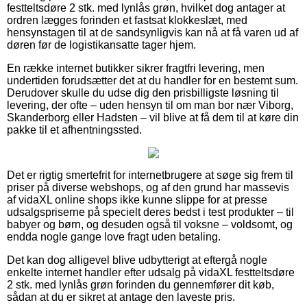
festteltsdøre 2 stk. med lynlås grøn, hvilket dog antager at
ordren lægges forinden et fastsat klokkeslæt, med
hensynstagen til at de sandsynligvis kan nå at få varen ud af
døren før de logistikansatte tager hjem.
En række internet butikker sikrer fragtfri levering, men
undertiden forudsætter det at du handler for en bestemt sum.
Derudover skulle du udse dig den prisbilligste løsning til
levering, der ofte – uden hensyn til om man bor nær Viborg,
Skanderborg eller Hadsten – vil blive at få dem til at køre din
pakke til et afhentningssted.
Det er rigtig smertefrit for internetbrugere at søge sig frem til
priser på diverse webshops, og af den grund har massevis
af vidaXL online shops ikke kunne slippe for at presse
udsalgspriserne på specielt deres bedst i test produkter – til
babyer og børn, og desuden også til voksne – voldsomt, og
endda nogle gange love fragt uden betaling.
Det kan dog alligevel blive udbytterigt at eftergå nogle
enkelte internet handler efter udsalg på vidaXL festteltsdøre
2 stk. med lynlås grøn forinden du gennemfører dit køb,
sådan at du er sikret at antage den laveste pris.