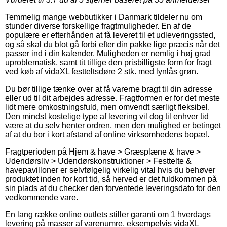
Temmelig mange webbutikker i Danmark tildeler nu om
stunder diverse forskellige fragtmuligheder. En af de
populære er efterhånden at få leveret til et udleveringssted,
og så skal du blot gå forbi efter din pakke lige præcis når det
passer ind i din kalender. Muligheden er nemlig i høj grad
uproblematisk, samt tit tillige den prisbilligste form for fragt
ved køb af vidaXL festteltsdøre 2 stk. med lynlås grøn.
Du bør tillige tænke over at få varerne bragt til din adresse
eller ud til dit arbejdes adresse. Fragtformen er for det meste
lidt mere omkostningsfuld, men omvendt særligt fleksibel.
Den mindst kostelige type af levering vil dog til enhver tid
være at du selv henter ordren, men den mulighed er betinget
af at du bor i kort afstand af online virksomhedens bopæl.
Fragtperioden på Hjem & have > Græsplæne & have >
Udendørsliv > Udendørskonstruktioner > Festtelte &
havepavilloner er selvfølgelig virkelig vital hvis du behøver
produktet inden for kort tid, så herved er det fuldkommen på
sin plads at du checker den forventede leveringsdato for den
vedkommende vare.
En lang række online outlets stiller garanti om 1 hverdags
levering på masser af varenumre, eksempelvis vidaXL