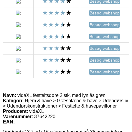
Besøg webshop
Besøg webshop
Besøg webshop
Besøg webshop
Besøg webshop
Besøg webshop
Besøg webshop
Navn:
vidaXL festteltsdøre 2 stk. med lynlås grøn
Kategori:
Hjem & have > Græsplæne & have > Udendørsliv
> Udendørskonstruktioner > Festtelte & havepavilloner
Producent:
vidaXL
Varenummer:
37642220
EAN:
Vurderet til
3.7
ud af 5 stjerner baseret på
35
anmeldelser