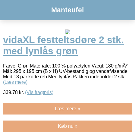
Manteufel
vidaXL festteltsdøre 2 stk.
med lynlås grøn
Farve: Grøn Materiale: 100 % polyætylen Vægt: 180 g/mÂ²
Mål: 295 x 195 cm (B x H) UV-bestandig og vandafvisende
Med 13 par korte reb Med lynlås Pakken indeholder 2 stk.
(Læs mere)
339.78
kr.
(Vis fragtpris)
Læs mere »
Køb nu »