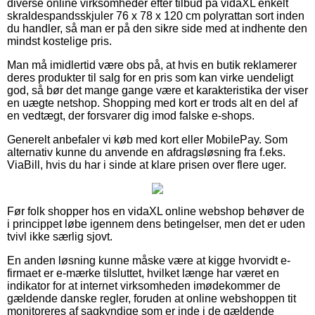
diverse online virksomheder efter tilbud på vidaXL enkelt
skraldespandsskjuler 76 x 78 x 120 cm polyrattan sort inden
du handler, så man er på den sikre side med at indhente den
mindst kostelige pris.
Man må imidlertid være obs på, at hvis en butik reklamerer
deres produkter til salg for en pris som kan virke uendeligt
god, så bør det mange gange være et karakteristika der viser
en uægte netshop. Shopping med kort er trods alt en del af
en vedtægt, der forsvarer dig imod falske e-shops.
Generelt anbefaler vi køb med kort eller MobilePay. Som
alternativ kunne du anvende en afdragsløsning fra f.eks.
ViaBill, hvis du har i sinde at klare prisen over flere uger.
Før folk shopper hos en vidaXL online webshop behøver de
i princippet løbe igennem dens betingelser, men det er uden
tvivl ikke særlig sjovt.
En anden løsning kunne måske være at kigge hvorvidt e-
firmaet er e-mærke tilsluttet, hvilket længe har været en
indikator for at internet virksomheden imødekommer de
gældende danske regler, foruden at online webshoppen tit
monitoreres af sagkyndige som er inde i de gældende