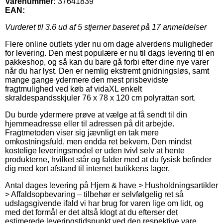
Varenummer:
37641839
EAN:
Vurderet til
3.6
ud af 5 stjerner baseret på
17
anmeldelser
Flere online outlets yder nu om dage alverdens muligheder
for levering. Den mest populære er nu til dags levering til en
pakkeshop, og så kan du bare gå forbi efter dine nye varer
når du har lyst. Den er nemlig ekstremt gnidningsløs, samt
mange gange ydermere den mest prisbevidste
fragtmulighed ved køb af vidaXL enkelt
skraldespandsskjuler 76 x 78 x 120 cm polyrattan sort.
Du burde ydermere prøve at vælge at få sendt til din
hjemmeadresse eller til adressen på dit arbejde.
Fragtmetoden viser sig jævnligt en tak mere
omkostningsfuld, men endda ret bekvem. Den mindst
kostelige leveringsmodel er uden tvivl selv at hente
produkterne, hvilket står og falder med at du fysisk befinder
dig med kort afstand til internet butikkens lager.
Antal dages levering på Hjem & have > Husholdningsartikler
> Affaldsopbevaring – tilbehør er selvfølgelig ret så
udslagsgivende ifald vi har brug for varen lige om lidt, og
med det formål er det altså klogt at du efterser det
estimerede leveringstidspunkt ved den respektive vare.