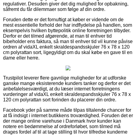
regulativer. Desuden giver det dig mulighed for opbakning,
såfremt du får dilemmaer som følge af din ordre.
Foruden dette er det fornuftigt at køber er vidende om de
mest essentielle forhold der har indflydelse på handlen, som
eksempelvis hvilken byttepolitik online forretningen tilbyder.
Derfor er det tilmed afgørende, at man til enhver tid
bibeholder ens faktura, så man til enhver tid vil kunne påvise
ordren af vidaXL enkelt skraldespandsskjuler 76 x 78 x 120
cm polyrattan sort, ligegyldigt om du skal købe en gave til en
dame eller herre.
Trustpilot leverer flere gavnlige muligheder for at udforske
ganske mange eksisterende kunders tanker og derfor er det
anbefalelsesværdigt, at du læser internet forretningens
vurderinger af vidaXL enkelt skraldespandsskjuler 76 x 78 x
120 cm polyrattan sort forinden du placerer din ordre.
Facebook yder på samme måde tilpas tiltalende chancer for
at få indsigt i internet butikkens troværdighed. Foruden det er
der mange online varehuse i Danmark hvor kunder kan
notere en bedømmelse af ordreforløbet, som tilmed må
drages fordel af til at tage stilling til hvor tilfredse kunderne