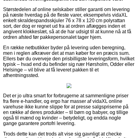
Størstedelen af online selskaber stiller garanti om levering
på næste hverdag på de fleste varer, eksempelvis vidaXL
enkelt skraldespandsskjuler 76 x 78 x 120 cm polyrattan
sort, der dog er regnet ud fra at ordren aflægges inden et
angivent klokkeslæt, så at de har udsigt til at kunne nå at få
ordren afsted før pakkepersonalet tager hjem.
En række netbutikker byder på levering uden beregning,
men i reglen afkræver det at man køber for en præcis sum.
Ellers bør du overveje den prisbilligste leveringsform, hvilket
typisk – hvad end du befinder sig nær Hørsholm, Odder eller
Helsinge – vil blive at få leveret pakken til et
afhentningssted.
Det er jo ultra smart for forbrugerne at sammenligne priser
fra flere e-handler, og ergo har masser af vidaXL online
varehuse ikke kunne slippe for at presse salgspriserne på
en række af deres produkter – til børn og babyer, og tillige
også til mænd og kvinder – betydeligt, og endda nogle
gange garantere portofri levering.
Trods dette kan det trods alt vise sig gavnligt at checke