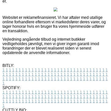
er.
Websitet er reklamefinansieret. Vi har aftaler med utallige
online forhandlere eftersom vi markedsfører deres varer, og
tager honorar hvis en bruger fra vores hjemmeside udfører
en transaktion.
Vejledning angående tilbud og internet butikker
vedligeholdes jævnligt, men vi giver ingen garanti imod
forandringer der er blevet realiseret siden vi senest
opdaterede de anvendte informationer.
BITLY:
1
1
1
1
1
1
1
1
1
1
1
1
1
1
1
1
1
1
1
1
1
1
1
1
1
1
1
1
1
1
1
1
1
1
1
1
1
1
1
1
1
1
1
1
1
1
1
1
1
1
1
1
1
1
1
1
1
1
1
1
1
1
1
1
1
1
1
1
1
1
1
1
1
1
1
1
1
1
1
1
1
1
1
1
1
1
1
1
1
1
1
1
1
1
1
1
1
1
1
1
SPOTIFY:
1
1
1
1
1
1
1
1
1
1
1
1
1
1
1
1
1
1
1
1
1
1
1
1
1
1
1
1
1
1
1
1
1
1
1
1
1
1
1
1
1
1
1
1
1
1
1
1
1
1
1
1
1
1
1
1
1
1
1
1
1
1
1
1
1
1
1
1
1
1
1
1
1
1
1
1
1
1
1
1
1
1
1
1
1
1
1
1
1
1
1
1
1
1
1
1
1
1
1
1
CUTTLY BIO: