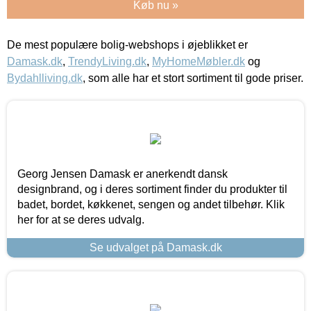
Køb nu »
De mest populære bolig-webshops i øjeblikket er
Damask.dk
,
TrendyLiving.dk
,
MyHomeMøbler.dk
og
Bydahlliving.dk
, som alle har et stort sortiment til gode priser.
Georg Jensen Damask er anerkendt dansk
designbrand, og i deres sortiment finder du produkter til
badet, bordet, køkkenet, sengen og andet tilbehør. Klik
her for at se deres udvalg.
Se udvalget på Damask.dk