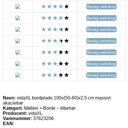
Besøg webshop
Besøg webshop
Besøg webshop
Besøg webshop
Besøg webshop
Besøg webshop
Besøg webshop
Navn:
vidaXL bordplade 100x(50-60)x2,5 cm massivt
akacietræ
Kategori:
Møbler > Borde – tilbehør
Producent:
vidaXL
Varenummer:
37623206
EAN: