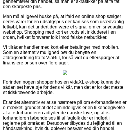
gennemfører din handel, så man er skråsikker på at få fat i
den skarpeste pris.
Man må alligevel huske på, at ifald en online shop sælger
deres varer for en udsalgspris der kan ses som usædvanlig
letkøbt, kan det undertiden være et signal om en snydagtig
webshop. Shopping med kort er trods alt inkluderet i en
orden, hvilket forsvarer folk imod falske netbutikker.
Vi tilråder handler med kort eller betalinger med mobilen.
Som en alternativ mulighed bør du benytte en
afdragsordning fra fx ViaBill, for så vidt du efterspørger at
finansiere prisen over flere uger.
Forinden nogen shopper hos en vidaXL e-shop kunne de
sådan set have øje for dens vilkår, men det er for det meste
et tidskrævende arbejde.
Et andet alternativ er at se nærmere på om e-forhandleren er
e-mærket, grundet at det almindeligvis er en tilkendegivelse
af at e-forhandleren adlyder de danske love, og at e-
forhandleren løbende ses til af fagfolk der er indført i
reglerne på området. Derudover tilbydes du lejlighed til en
håndsrækning, hvis du oplever besvær ved din handel.