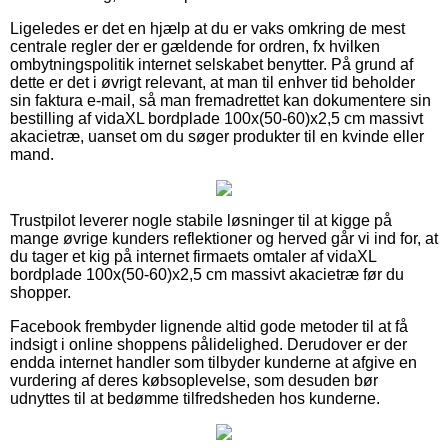
Ligeledes er det en hjælp at du er vaks omkring de mest
centrale regler der er gældende for ordren, fx hvilken
ombytningspolitik internet selskabet benytter. På grund af
dette er det i øvrigt relevant, at man til enhver tid beholder
sin faktura e-mail, så man fremadrettet kan dokumentere sin
bestilling af vidaXL bordplade 100x(50-60)x2,5 cm massivt
akacietræ, uanset om du søger produkter til en kvinde eller
mand.
Trustpilot leverer nogle stabile løsninger til at kigge på
mange øvrige kunders reflektioner og herved går vi ind for, at
du tager et kig på internet firmaets omtaler af vidaXL
bordplade 100x(50-60)x2,5 cm massivt akacietræ før du
shopper.
Facebook frembyder lignende altid gode metoder til at få
indsigt i online shoppens pålidelighed. Derudover er der
endda internet handler som tilbyder kunderne at afgive en
vurdering af deres købsoplevelse, som desuden bør
udnyttes til at bedømme tilfredsheden hos kunderne.