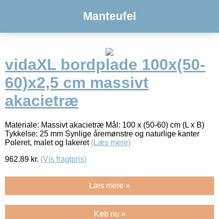
Manteufel
vidaXL bordplade 100x(50-
60)x2,5 cm massivt
akacietræ
Materiale: Massivt akacietræ Mål: 100 x (50-60) cm (L x B)
Tykkelse: 25 mm Synlige åremønstre og naturlige kanter
Poleret, malet og lakeret
(Læs mere)
962.89
kr.
(Vis fragtpris)
Læs mere »
Køb nu »