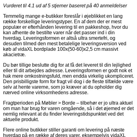
Vurderet til
4.1
ud af 5 stjerner baseret på
40
anmeldelser
Temmelig mange e-butikker foreslår i øjeblikket en lang
række forskellige leveringstyper. En af dem der er mest
populær er efterhånden levering til en pakkeshop, hvor du
kan afhente de bestilte varer når det passer ind i din
hverdag. Leveringsformen er altså ultra smertefri, og
desuden tilmed den mest betalelige leveringsversion ved
køb af vidaXL bordplade 100x(50-60)x2,5 cm massivt
akacietræ.
Du bør tillige beslutte dig for at få det leveret til din lejlighed
eller til dit arbejdes adresse. Leveringsformen er godt nok et
hak mere omkostningsfuld, men endda virkelig ukompliceret.
Den prisbilligste form for fragt vil dog i de fleste tilfælde være
selv at hente varerne, som jo kræver at du opholder dig
nærved online virksomhedens adresse.
Fragtperioden på Møbler > Borde – tilbehør er jo ultra aktuel
om man har brug for varen omgående, så i det øjemed er det
nemlig relevant at du finder leveringstidspunktet ved det
aktuelle produkt.
Flere online butikker stiller garanti om levering på næste
hverdag på en række af deres varer, eksempelvis vidaXL