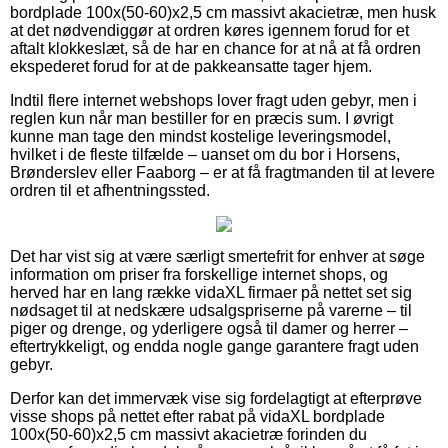
bordplade 100x(50-60)x2,5 cm massivt akacietræ, men husk
at det nødvendiggør at ordren køres igennem forud for et
aftalt klokkeslæt, så de har en chance for at nå at få ordren
ekspederet forud for at de pakkeansatte tager hjem.
Indtil flere internet webshops lover fragt uden gebyr, men i
reglen kun når man bestiller for en præcis sum. I øvrigt
kunne man tage den mindst kostelige leveringsmodel,
hvilket i de fleste tilfælde – uanset om du bor i Horsens,
Brønderslev eller Faaborg – er at få fragtmanden til at levere
ordren til et afhentningssted.
Det har vist sig at være særligt smertefrit for enhver at søge
information om priser fra forskellige internet shops, og
herved har en lang række vidaXL firmaer på nettet set sig
nødsaget til at nedskære udsalgspriserne på varerne – til
piger og drenge, og yderligere også til damer og herrer –
eftertrykkeligt, og endda nogle gange garantere fragt uden
gebyr.
Derfor kan det immervæk vise sig fordelagtigt at efterprøve
visse shops på nettet efter rabat på vidaXL bordplade
100x(50-60)x2,5 cm massivt akacietræ forinden du