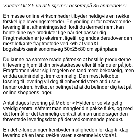
Vurderet til
3.5
ud af 5 stjerner baseret på
35
anmeldelser
En masse online virksomheder tilbyder heldigvis en række
forskellige leveringsmetoder. En yndling er for nærværende
levering til et afhentningssted, fordi du dermed nemt kan
hente dine nye produkter lige når det passer dig.
Fragtmetoden er jo ekstremt ligetil, og endda derudover den
mest letkøbte fragtmetode ved køb af vidaXL
bogskab/skænk sonoma-eg 50x25x80 cm spånplade.
Du kunne på samme måde påtænke at bestille produkterne
til levering hjem til din privatadresse eller til når du er på job.
Fragtformen viser sig i regelen en tand mere bekostelig, men
endda ualmindeligt fremkommelig. Den mest letkøbte
løsning til levering vil dog til enhver tid være at du selv
henter ordren, hvilket er betinget af at du befinder dig tæt på
online shoppens lager.
Antal dages levering på Møbler > Hylder er selvfølgelig
vældig central såfremt man mangler din pakke fluks, og med
det formål er det temmelig centralt at man undersøger den
forventede leveringsdato på det vedkommende produkt.
En del e-forretninger frembyder muligheden for dag-til-dag
levering på en lang række varer, eksempelvis vidaXL