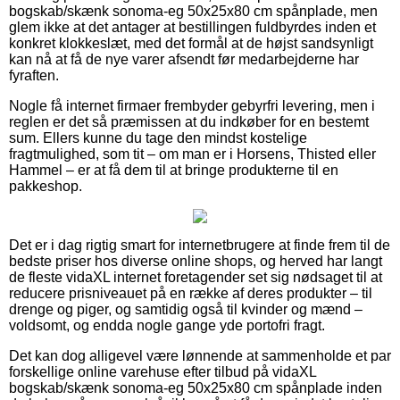
bogskab/skænk sonoma-eg 50x25x80 cm spånplade, men
glem ikke at det antager at bestillingen fuldbyrdes inden et
konkret klokkeslæt, med det formål at de højst sandsynligt
kan nå at få de nye varer afsendt før medarbejderne har
fyraften.
Nogle få internet firmaer frembyder gebyrfri levering, men i
reglen er det så præmissen at du indkøber for en bestemt
sum. Ellers kunne du tage den mindst kostelige
fragtmulighed, som tit – om man er i Horsens, Thisted eller
Hammel – er at få dem til at bringe produkterne til en
pakkeshop.
Det er i dag rigtig smart for internetbrugere at finde frem til de
bedste priser hos diverse online shops, og herved har langt
de fleste vidaXL internet foretagender set sig nødsaget til at
reducere prisniveauet på en række af deres produkter – til
drenge og piger, og samtidig også til kvinder og mænd –
voldsomt, og endda nogle gange yde portofri fragt.
Det kan dog alligevel være lønnende at sammenholde et par
forskellige online varehuse efter tilbud på vidaXL
bogskab/skænk sonoma-eg 50x25x80 cm spånplade inden