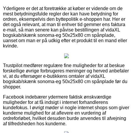
Yderligere er det at foretrække at køber er vidende om de
mest betydningsfulde regler der kan have betydning for
ordren, eksempelvis den byttepolitik e-shoppen har. Her er
det også relevant, at man til enhver tid gemmer ens faktura
e-mail, så man senere kan påvise bestillingen af vidaXL
bogskab/skænk sonoma-eg 50x25x80 cm spånplade,
uanset om man er på udkig efter et produkt til en mand eller
kvinde.
Trustpilot medfører regulære fine muligheder for at beskue
forskellige øvrige forbrugeres meninger og herved anbefaler
vi, at du eftersøger e-butikkens omtaler af vidaXL
bogskab/skænk sonoma-eg 50x25x80 cm spånplade før du
shopper.
Facebook indebærer ydermere faktisk ønskværdige
muligheder for at få indsigt i internet forhandlerens
kundefokus. I øvrigt møder vi nogle internet shops som giver
kunderne mulighed for at aflevere en vurdering af
ordreforløbet, hvilket desuden burde anvendes til afvejning
af tilfredsheden hos kunderne.