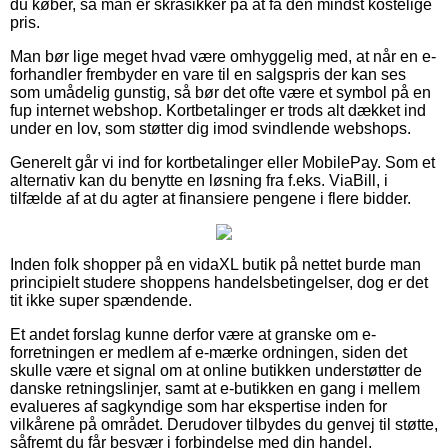
du køber, så man er skråsikker på at få den mindst kostelige
pris.
Man bør lige meget hvad være omhyggelig med, at når en e-
forhandler frembyder en vare til en salgspris der kan ses
som umådelig gunstig, så bør det ofte være et symbol på en
fup internet webshop. Kortbetalinger er trods alt dækket ind
under en lov, som støtter dig imod svindlende webshops.
Generelt går vi ind for kortbetalinger eller MobilePay. Som et
alternativ kan du benytte en løsning fra f.eks. ViaBill, i
tilfælde af at du agter at finansiere pengene i flere bidder.
Inden folk shopper på en vidaXL butik på nettet burde man
principielt studere shoppens handelsbetingelser, dog er det
tit ikke super spændende.
Et andet forslag kunne derfor være at granske om e-
forretningen er medlem af e-mærke ordningen, siden det
skulle være et signal om at online butikken understøtter de
danske retningslinjer, samt at e-butikken en gang i mellem
evalueres af sagkyndige som har ekspertise inden for
vilkårene på området. Derudover tilbydes du genvej til støtte,
såfremt du får besvær i forbindelse med din handel.