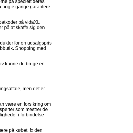
erne på specielt deres
dda nogle gange garantere
abatkoder på vidaXL
 på at skaffe sig den
dukter for en udsalgspris
webbutik. Shopping med
ativ kunne du bruge en
ingsaftale, men det er
an være en forsikring om
eksperter som mestrer de
igheder i forbindelse
uere på købet, fx den