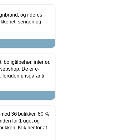
nbrand, og i deres
køkkenet, sengen og
boligtilbehør, interiør,
 webshop. De er e-
 foruden prisgaranti
ed 36 butikker. 80 %
nden for 1 uge, og
ikken. Klik her for at