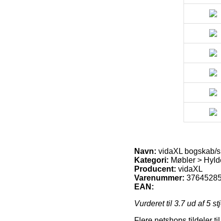
Navn:
vidaXL bogskab/s
Kategori:
Møbler > Hyld
Producent:
vidaXL
Varenummer:
3764528
EAN:
Vurderet til
3.7
ud af 5 st
Flere netshops tildeler t