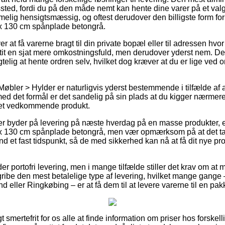
gssted, fordi du på den måde nemt kan hente dine varer på et valgf
melig hensigtsmæssig, og oftest derudover den billigste form for
x 130 cm spånplade betongrå.
at få varerne bragt til din private bopæl eller til adressen hvor
 tit en sjat mere omkostningsfuld, men derudover yderst nem. D
elig at hente ordren selv, hvilket dog kræver at du er lige ved
Møbler > Hylder er naturligvis yderst bestemmende i tilfælde af 
 med det formål er det sandelig på sin plads at du kigger nærmer
det vedkommende produkt.
ker byder på levering på næste hverdag på en masse produkter,
 130 cm spånplade betongrå, men vær opmærksom på at det ta
nd et fast tidspunkt, så de med sikkerhed kan nå at få dit nye pr
der portofri levering, men i mange tilfælde stiller det krav om at
ibe den mest betalelige type af levering, hvilket mange gange
nd eller Ringkøbing – er at få dem til at levere varerne til en pa
 smertefrit for os alle at finde information om priser hos forskel