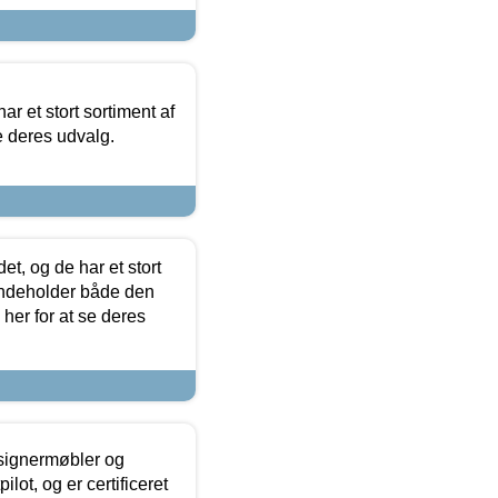
ar et stort sortiment af
e deres udvalg.
t, og de har et stort
 indeholder både den
 her for at se deres
esignermøbler og
lot, og er certificeret