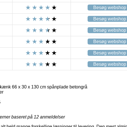
Besøg webshop
Besøg webshop
Besøg webshop
Besøg webshop
Besøg webshop
Besøg webshop
kænk 66 x 30 x 130 cm spånplade betongrå
er
5
jerner baseret på
12
anmeldelser
il alt held mange forskellige løsninger til levering. Den mest alm