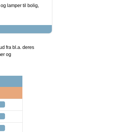
g lamper til bolig,
 fra bl.a. deres
mer og