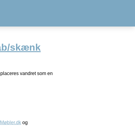
ab/skænk
 placeres vandret som en
øbler.dk
og