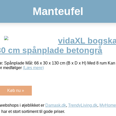
Manteufel
vidaXL bogsk
130 cm spånplade betongrå
le: Spånplade Mål: 66 x 30 x 130 cm (B x D x H) Med 8 rum Kan
ør medfølger
(Læs mere)
Køb nu »
webshops i øjeblikket er
Damask.dk
,
TrendyLiving.dk
,
MyHomeM
 har et stort sortiment til gode priser.