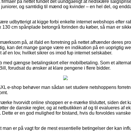
 firmaer på nettet fundet det uundgåeligt at nedskære salgspris
til juniorer, og samtidig til mænd og kvinder – en hel del, og en
e udbytterigt at kigge forbi enkelte internet webshops efter r
130 cm spånplade betongrå forinden du køber, så man er sikker
pmærksom på, at ifald en forretning på nettet afhænder deres pro
stig, kan det mange gange være en indikation på en uoprigtig 
 af en lov, hvilket sikrer os imod fup internet selskaber.
køb med gængse betalingskort eller mobilbetaling. Som et altern
ill, forudsat du ønsker at klare pengene i flere bidder.
vidaXL e-shop behøver man sådan set studere netshoppens forretn
omt.
ærke hvorvidt online shoppen er e-mærke tilsluttet, siden det k
øtter de danske regler, og at netbutikken af og til evalueres af 
ette er en god mulighed for bistand, hvis du forvoldes vanskel
at man er på vagt for de mest essentielle betingelser der kan infl