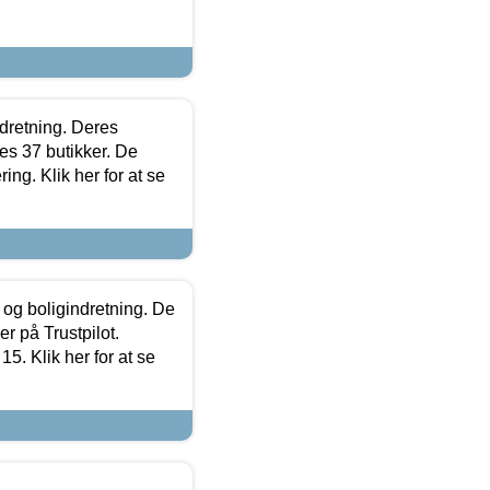
ndretning. Deres
s 37 butikker. De
ing. Klik her for at se
 og boligindretning. De
r på Trustpilot.
5. Klik her for at se