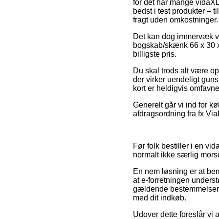
for det har mange vidaXL
bedst i test produkter – 
fragt uden omkostninger.
Det kan dog immervæk vær
bogskab/skænk 66 x 30 x 
billigste pris.
Du skal trods alt være o
der virker uendeligt gun
kort er heldigvis omfavnet
Generelt går vi ind for 
afdragsordning fra fx ViaB
Før folk bestiller i en 
normalt ikke særlig mors
En nem løsning er at bem
at e-forretningen underst
gældende bestemmelser. D
med dit indkøb.
Udover dette foreslår vi 