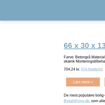
66 x 30 x 
Farve: Betongrå Materia
skænk Monteringstilbeh
704.24
kr.
(Vis fragtpris)
Læs mere »
De mest populære bolig-
Bydahlliving.dk
, som alle