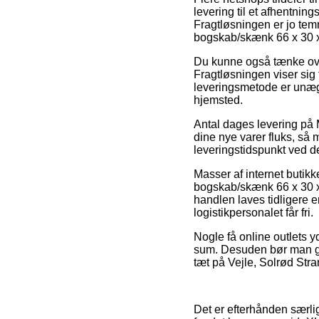
levering til et afhentnin
Fragtløsningen er jo tem
bogskab/skænk 66 x 30 
Du kunne også tænke over 
Fragtløsningen viser sig
leveringsmetode er unægt
hjemsted.
Antal dages levering på 
dine nye varer fluks, så
leveringstidspunkt ved 
Masser af internet butik
bogskab/skænk 66 x 30 x
handlen laves tidligere e
logistikpersonalet får fri.
Nogle få online outlets y
sum. Desuden bør man gr
tæt på Vejle, Solrød Stra
Det er efterhånden særligt