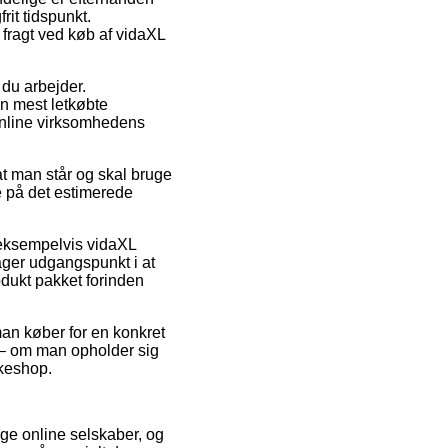
rit tidspunkt.
 fragt ved køb af vidaXL
 du arbejder.
en mest letkøbte
 online virksomhedens
at man står og skal bruge
e på det estimerede
 eksempelvis vidaXL
ger udgangspunkt i at
odukt pakket forinden
 man køber for en konkret
 – om man opholder sig
kkeshop.
lige online selskaber, og