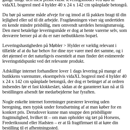
vidaXL bogreol med 4 hylder 40 x 24 x 142 cm spånplade betongrå.
Du bør på samme måde afveje for og imod at få pakken bragt til din
lejlighed eller ud til dit arbejde. Fragtløsningen viser sig undertiden
en kende mindre prisbillig, men omvendt særdeles hensigtsmæssig.
Den mest betalelige leveringsmåde er dog at hente varerne selv, som
desværre beroer på at du er nær netbutikkens bopæl.
Leveringshastigheden på Møbler > Hylder er vældig relevant i
tilfælde af at du har behov for dine nye varer med det samme, og i
det øjemed er det naturligvis essentielt at man finder det estimerede
leveringstidspunkt ved det relevante produkt.
Adskillige internet forhandlere lover 1 dags levering på mange af
butikkens varenumre, eksempelvis vidaXL bogreol med 4 hylder 40
x 24 x 142 cm spånplade betongrå, der dog er betinget af at ordren
indsendes før et fast klokkeslæt, sådan at de garanteret kan nå at få
bestillingen afsendt før medarbejderne har fyraften.
Nogle enkelte internet forretninger præsterer levering uden
beregning, men typisk under forudsætning af at man køber for en
konkret pris. Derudover kunne man snuppe den prisbilligste
fragtmulighed, hvilket tit – om man opholder sig tæt på Horsens,
Frederikssund eller Hadsten – er at få fragtfirmaet til at køre din
bestilling til et afhentningssted.