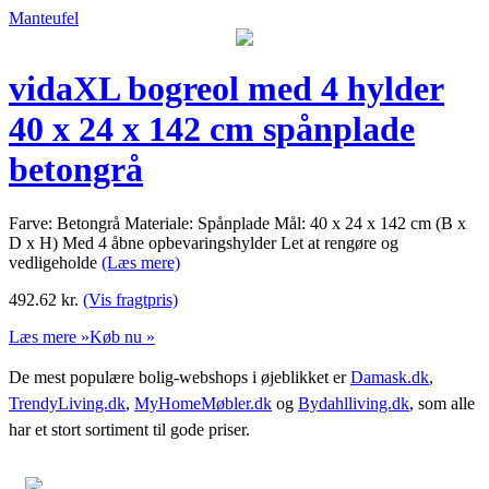
Manteufel
vidaXL bogreol med 4 hylder
40 x 24 x 142 cm spånplade
betongrå
Farve: Betongrå Materiale: Spånplade Mål: 40 x 24 x 142 cm (B x
D x H) Med 4 åbne opbevaringshylder Let at rengøre og
vedligeholde
(Læs mere)
492.62
kr.
(Vis fragtpris)
Læs mere »
Køb nu »
De mest populære bolig-webshops i øjeblikket er
Damask.dk
,
TrendyLiving.dk
,
MyHomeMøbler.dk
og
Bydahlliving.dk
, som alle
har et stort sortiment til gode priser.