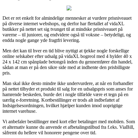
Det er ret enkelt for almindelige mennesker at vurdere prisniveauet
på diverse internet webshops, og derfor har flertallet af vidaXL
butikker på nettet set sig tvunget til at mindske prisniveauet på
varerne – til juniorer, og endvidere også til voksne – betydeligt, og
endda nogle gange yde fragtfri levering.
Men det kan til hver en tid blive nyttigt at tjekke nogle forskellige
online selskaber efter udsalg på vidaXL bogreol med 4 hylder 40 x
24 x 142 cm spånplade betongrå inden du gennemfører din handel,
sådan at man er på den sikre side med at indhente den prisbilligste
pris.
Man skal ikke desto mindre ikke undervurdere, at når en forhandler
på nettet tilbyder et produkt til salg for en udsalgspris som anses for
hamrende beskeden, burde det i nogle tilfælde være et tegn på en
uærlig e-forretning. Kortbestillinger er trods alt indbefattet af
Indsigelsesordningen, hvilket hjælper kunden imod uoprigtige
internet varehuse.
Vi anbefaler bestillinger med kort eller betalinger med mobilen. Som
et alternativ kunne du anvende et afbetalingstilbud fra f.eks. ViaBill,
såfremt du hellere vil honorere pengene over tid.