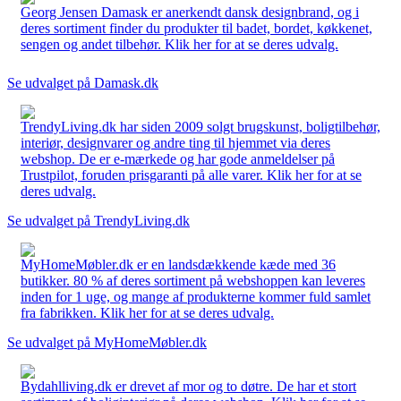
Georg Jensen Damask er anerkendt dansk designbrand, og i
deres sortiment finder du produkter til badet, bordet, køkkenet,
sengen og andet tilbehør. Klik her for at se deres udvalg.
Se udvalget på Damask.dk
TrendyLiving.dk har siden 2009 solgt brugskunst, boligtilbehør,
interiør, designvarer og andre ting til hjemmet via deres
webshop. De er e-mærkede og har gode anmeldelser på
Trustpilot, foruden prisgaranti på alle varer. Klik her for at se
deres udvalg.
Se udvalget på TrendyLiving.dk
MyHomeMøbler.dk er en landsdækkende kæde med 36
butikker. 80 % af deres sortiment på webshoppen kan leveres
inden for 1 uge, og mange af produkterne kommer fuld samlet
fra fabrikken. Klik her for at se deres udvalg.
Se udvalget på MyHomeMøbler.dk
Bydahlliving.dk er drevet af mor og to døtre. De har et stort