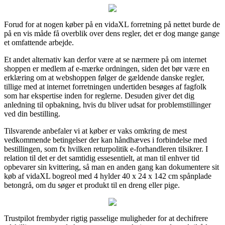
Forud for at nogen køber på en vidaXL forretning på nettet burde de
på en vis måde få overblik over dens regler, det er dog mange gange
et omfattende arbejde.
Et andet alternativ kan derfor være at se nærmere på om internet
shoppen er medlem af e-mærke ordningen, siden det bør være en
erklæring om at webshoppen følger de gældende danske regler,
tillige med at internet forretningen undertiden besøges af fagfolk
som har ekspertise inden for reglerne. Desuden giver det dig
anledning til opbakning, hvis du bliver udsat for problemstillinger
ved din bestilling.
Tilsvarende anbefaler vi at køber er vaks omkring de mest
vedkommende betingelser der kan håndhæves i forbindelse med
bestillingen, som fx hvilken returpolitik e-forhandleren tilsikrer. I
relation til det er det samtidig essesentielt, at man til enhver tid
opbevarer sin kvittering, så man en anden gang kan dokumentere sit
køb af vidaXL bogreol med 4 hylder 40 x 24 x 142 cm spånplade
betongrå, om du søger et produkt til en dreng eller pige.
Trustpilot frembyder rigtig passelige muligheder for at dechifrere