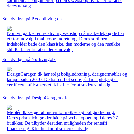
sortiment af boliginteriør på deres webshop. Klik her for at se
deres udvalg.
Se udvalget på Bydahlliving.dk
Norliving.dk er en relativt ny webshop på markedet, og de har
et stort udvalg i møbler og indretning. Deres sortiment
indeholder både den klassiske, den moderne og den rustikke
stil. Klik her for at se deres udvalg.
Se udvalget på Norliving.dk
DesignGaragen.dk har solgt boligindretning, designermøbler og
lamper siden 2010. De har en flot score på Trustpilot, og er
certificeret af E-mærket. Klik her for at se deres udvalg.
Se udvalget på DesignGaragen.dk
Møblér.dk sælger alt inden for møbler og boligindretning.
Deres prismatch gælder både på webshoppen og i deres 37
butikker. De tilbyder desuden muligheden for rentefri
finansiering. Klik her for at se deres udvalg.