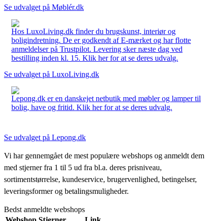
Se udvalget på Møblér.dk
Hos LuxoLiving.dk finder du brugskunst, interiør og
boligindretning. De er godkendt af E-mærket og har flotte
anmeldelser på Trustpilot. Levering sker næste dag ved
bestilling inden kl. 15. Klik her for at se deres udvalg.
Se udvalget på LuxoLiving.dk
Lepong.dk er en danskejet netbutik med møbler og lamper til
bolig, have og fritid. Klik her for at se deres udvalg.
Se udvalget på Lepong.dk
Vi har gennemgået de mest populære webshops og anmeldt dem
med stjerner fra 1 til 5 ud fra bl.a. deres prisniveau,
sortimentstørrelse, kundeservice, brugervenlighed, betingelser,
leveringsformer og betalingsmuligheder.
Bedst anmeldte webshops
Webshop
Stjerner
Link