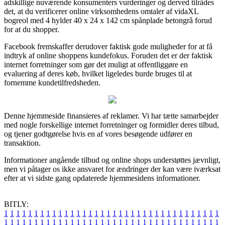
adskillige nuværende konsumenters vurderinger og derved tilrådes
det, at du verificerer online virksomhedens omtaler af vidaXL
bogreol med 4 hylder 40 x 24 x 142 cm spånplade betongrå forud
for at du shopper.
Facebook fremskaffer derudover faktisk gode muligheder for at få
indtryk af online shoppens kundefokus. Foruden det er der faktisk
internet forretninger som gør det muligt at offentliggøre en
evaluering af deres køb, hvilket ligeledes burde bruges til at
fornemme kundetilfredsheden.
Denne hjemmeside finansieres af reklamer. Vi har tætte samarbejder
med nogle forskellige internet forretninger og formidler deres tilbud,
og tjener godtgørelse hvis en af vores besøgende udfører en
transaktion.
Informationer angående tilbud og online shops understøttes jævnligt,
men vi påtager os ikke ansvaret for ændringer der kan være iværksat
efter at vi sidste gang opdaterede hjemmesidens informationer.
BITLY:
1
1
1
1
1
1
1
1
1
1
1
1
1
1
1
1
1
1
1
1
1
1
1
1
1
1
1
1
1
1
1
1
1
1
1
1
1
1
1
1
1
1
1
1
1
1
1
1
1
1
1
1
1
1
1
1
1
1
1
1
1
1
1
1
1
1
1
1
1
1
1
1