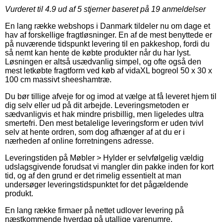
Vurderet til
4.9
ud af 5 stjerner baseret på
19
anmeldelser
En lang række webshops i Danmark tildeler nu om dage et
hav af forskellige fragtløsninger. En af de mest benyttede er
på nuværende tidspunkt levering til en pakkeshop, fordi du
så nemt kan hente de købte produkter når du har lyst.
Løsningen er altså usædvanlig simpel, og ofte også den
mest letkøbte fragtform ved køb af vidaXL bogreol 50 x 30 x
100 cm massivt sheeshamtræ.
Du bør tillige afveje for og imod at vælge at få leveret hjem til
dig selv eller ud på dit arbejde. Leveringsmetoden er
sædvanligvis et hak mindre prisbillig, men ligeledes ultra
smertefri. Den mest betalelige leveringsform er uden tvivl
selv at hente ordren, som dog afhænger af at du er i
nærheden af online forretningens adresse.
Leveringstiden på Møbler > Hylder er selvfølgelig vældig
udslagsgivende forudsat vi mangler din pakke inden for kort
tid, og af den grund er det rimelig essentielt at man
undersøger leveringstidspunktet for det pågældende
produkt.
En lang række firmaer på nettet udlover levering på
næstkommende hverdag på utallige varenumre,