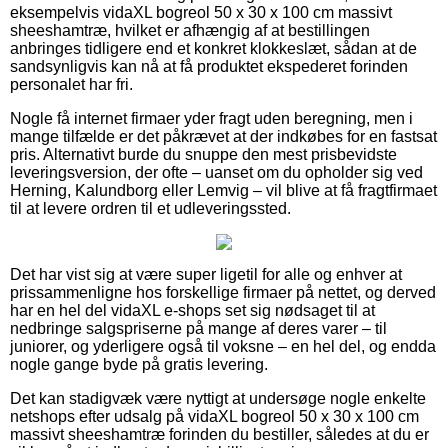
eksempelvis vidaXL bogreol 50 x 30 x 100 cm massivt
sheeshamtræ, hvilket er afhængig af at bestillingen
anbringes tidligere end et konkret klokkeslæt, sådan at de
sandsynligvis kan nå at få produktet ekspederet forinden
personalet har fri.
Nogle få internet firmaer yder fragt uden beregning, men i
mange tilfælde er det påkrævet at der indkøbes for en fastsat
pris. Alternativt burde du snuppe den mest prisbevidste
leveringsversion, der ofte – uanset om du opholder sig ved
Herning, Kalundborg eller Lemvig – vil blive at få fragtfirmaet
til at levere ordren til et udleveringssted.
Det har vist sig at være super ligetil for alle og enhver at
prissammenligne hos forskellige firmaer på nettet, og derved
har en hel del vidaXL e-shops set sig nødsaget til at
nedbringe salgspriserne på mange af deres varer – til
juniorer, og yderligere også til voksne – en hel del, og endda
nogle gange byde på gratis levering.
Det kan stadigvæk være nyttigt at undersøge nogle enkelte
netshops efter udsalg på vidaXL bogreol 50 x 30 x 100 cm
massivt sheeshamtræ forinden du bestiller, således at du er