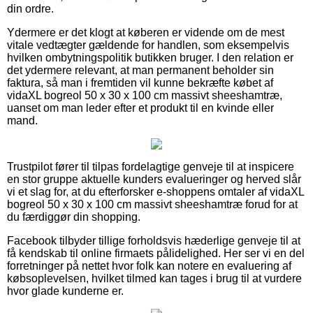
din ordre.
Ydermere er det klogt at køberen er vidende om de mest
vitale vedtægter gældende for handlen, som eksempelvis
hvilken ombytningspolitik butikken bruger. I den relation er
det ydermere relevant, at man permanent beholder sin
faktura, så man i fremtiden vil kunne bekræfte købet af
vidaXL bogreol 50 x 30 x 100 cm massivt sheeshamtræ,
uanset om man leder efter et produkt til en kvinde eller
mand.
Trustpilot fører til tilpas fordelagtige genveje til at inspicere
en stor gruppe aktuelle kunders evalueringer og herved slår
vi et slag for, at du efterforsker e-shoppens omtaler af vidaXL
bogreol 50 x 30 x 100 cm massivt sheeshamtræ forud for at
du færdiggør din shopping.
Facebook tilbyder tillige forholdsvis hæderlige genveje til at
få kendskab til online firmaets pålidelighed. Her ser vi en del
forretninger på nettet hvor folk kan notere en evaluering af
købsoplevelsen, hvilket tilmed kan tages i brug til at vurdere
hvor glade kunderne er.