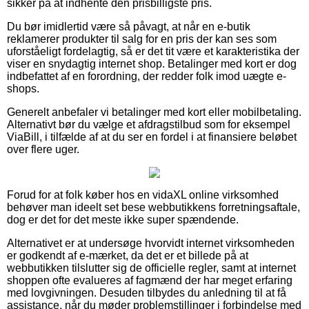
sikker på at indhente den prisbilligste pris.
Du bør imidlertid være så påvagt, at når en e-butik
reklamerer produkter til salg for en pris der kan ses som
uforståeligt fordelagtig, så er det tit være et karakteristika der
viser en snydagtig internet shop. Betalinger med kort er dog
indbefattet af en forordning, der redder folk imod uægte e-
shops.
Generelt anbefaler vi betalinger med kort eller mobilbetaling.
Alternativt bør du vælge et afdragstilbud som for eksempel
ViaBill, i tilfælde af at du ser en fordel i at finansiere beløbet
over flere uger.
Forud for at folk køber hos en vidaXL online virksomhed
behøver man ideelt set bese webbutikkens forretningsaftale,
dog er det for det meste ikke super spændende.
Alternativet er at undersøge hvorvidt internet virksomheden
er godkendt af e-mærket, da det er et billede på at
webbutikken tilslutter sig de officielle regler, samt at internet
shoppen ofte evalueres af fagmænd der har meget erfaring
med lovgivningen. Desuden tilbydes du anledning til at få
assistance, når du møder problemstillinger i forbindelse med