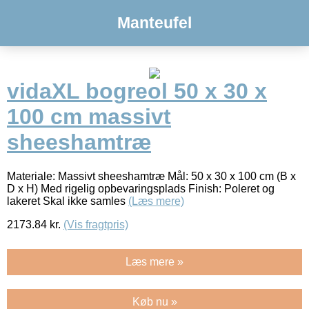
Manteufel
vidaXL bogreol 50 x 30 x
100 cm massivt
sheeshamtræ
Materiale: Massivt sheeshamtræ Mål: 50 x 30 x 100 cm (B x
D x H) Med rigelig opbevaringsplads Finish: Poleret og
lakeret Skal ikke samles
(Læs mere)
2173.84
kr.
(Vis fragtpris)
Læs mere »
Køb nu »