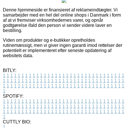
Denne hjemmeside er finansieret af reklameindtægter. Vi
samarbejder med en hel del online shops i Danmark i form
af at vi fremviser virksomhedernes varer, og opnår
godtgørelse ifald den person vi sender videre laver en
bestilling.
Viden om produkter og e-butikker opretholdes
rutinemæssigt, men vi giver ingen garanti imod rettelser der
potentielt er implementeret efter seneste opdatering af
websitets data.
BITLY:
1
1
1
1
1
1
1
1
1
1
1
1
1
1
1
1
1
1
1
1
1
1
1
1
1
1
1
1
1
1
1
1
1
1
1
1
1
1
1
1
1
1
1
1
1
1
1
1
1
1
1
1
1
1
1
1
1
1
1
1
1
1
1
1
1
1
1
1
1
1
1
1
1
1
1
1
1
1
1
1
1
1
1
1
1
1
1
1
1
1
1
1
1
1
1
1
1
1
1
1
SPOTIFY:
1
1
1
1
1
1
1
1
1
1
1
1
1
1
1
1
1
1
1
1
1
1
1
1
1
1
1
1
1
1
1
1
1
1
1
1
1
1
1
1
1
1
1
1
1
1
1
1
1
1
1
1
1
1
1
1
1
1
1
1
1
1
1
1
1
1
1
1
1
1
1
1
1
1
1
1
1
1
1
1
1
1
1
1
1
1
1
1
1
1
1
1
1
1
1
1
1
1
1
1
CUTTLY BIO:
1