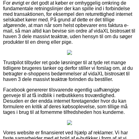
For øvrigt er det godt at køber er omhyggelig omkring de
fundamentale retningslinjer der kan spille ind i forbindelse
med transaktionen, for eksempel den returrettighed internet
selskabet kører med. På grund af dette er det tillige
afgørende, at man når som helst opbevarer ens faktura e-
mail, så man altid kan bevise sin ordre af vidaXL bistrosæt til
haven 3 dele massivt teaktræ, uden hensyn til om du søger
produkter til en dreng eller pige.
Trustpilot tilbyder ret gode løsninger til at tyde ret mange
tidligere brugeres tanker og derfor stiller vi forslag om, at du
betragter e-shoppens bedømmelser af vidaXL bistrosæt til
haven 3 dele massivt teaktræ forinden du bestiller.
Facebook genererer tilsvarende egentlig uafhængige
genveje til at få indblik i netbutikkens troværdighed.
Desuden er der endda internet foretagender hvor du kan
formulere en kritik af deres købsoplevelse, som tillige må
tages i brug til at fornemme tilfredsheden hos kunderne.
Vores website er finansieret ved hjælp af reklamer. Vi har
faste samarbejder med et hold af e-butikker i form af at vi