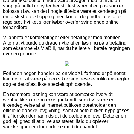
Du bør ikke desto mindre være årvågen med, at hvis en
shop på nettet udbyder bedst i test varer til en pris som er
kolossalt lav, kan det i nogle tilfælde være et kendetegn på
en falsk shop. Shopping med kort er dog indbefattet af et
regelsæt, hvilket sikrer køber overfor svindlende online
forhandlere.
Vi anbefaler kortbetalinger eller betalinger med mobilen.
Alternativt burde du drage nytte af en løsning på afbetaling
som eksempelvis ViaBill, når du hellere vil betale regningen
over en periode.
Forinden nogen handler på en vidaXL forhandler på nettet
kan de for at være på den sikre side bese e-butikkens regler,
dog er det oftest ikke specielt ophidsende.
En nemmere løsning kan være at bemærke hvorvidt
webbutikken er e-mærke godkendt, som bør være en
tilkendegivelse af at internet butikken opretholder den
officielle danske lovgivning, samt at netbutikken hyppigt ses
til af jurister der har indsigt i de gældende love. Dette er en
god lejlighed til at blive assisteret, ifald du oplever
vanskeligheder i forbindelse med din handel.