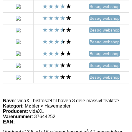
Besøg webshop
Besøg webshop
Besøg webshop
Besøg webshop
Besøg webshop
Besøg webshop
Besøg webshop
Navn:
vidaXL bistrosæt til haven 3 dele massivt teaktræ
Kategori:
Møbler > Havemøbler
Producent:
vidaXL
Varenummer:
37644252
EAN:
Vurderet til
3.8
ud af 5 stjerner baseret på
47
anmeldelser