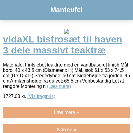
Manteufel
vidaXL bistrosæt til haven
3 dele massivt teaktræ
Materiale: Fintslebet teaktræ med en vandbaseret finish Mål,
bord: 40 x 43,5 cm (Diameter x H) Mål, stol: 61 x 53 x 74,5
cm (B x D x H) Sædedybde: 50 cm Siddehøjde fra jorden: 45
cm Armlænshøjde fra gulvet: 65,5 cm Vejrbestandig Let at
rengøre Montering n
(Læs mere)
1727.08
kr.
(Vis fragtpris)
Læs mere »
Køb nu »