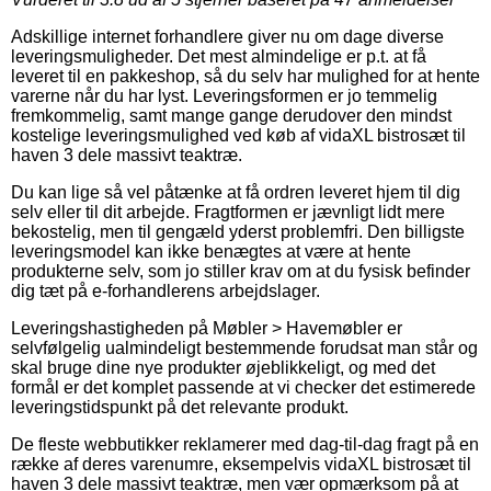
Adskillige internet forhandlere giver nu om dage diverse
leveringsmuligheder. Det mest almindelige er p.t. at få
leveret til en pakkeshop, så du selv har mulighed for at hente
varerne når du har lyst. Leveringsformen er jo temmelig
fremkommelig, samt mange gange derudover den mindst
kostelige leveringsmulighed ved køb af vidaXL bistrosæt til
haven 3 dele massivt teaktræ.
Du kan lige så vel påtænke at få ordren leveret hjem til dig
selv eller til dit arbejde. Fragtformen er jævnligt lidt mere
bekostelig, men til gengæld yderst problemfri. Den billigste
leveringsmodel kan ikke benægtes at være at hente
produkterne selv, som jo stiller krav om at du fysisk befinder
dig tæt på e-forhandlerens arbejdslager.
Leveringshastigheden på Møbler > Havemøbler er
selvfølgelig ualmindeligt bestemmende forudsat man står og
skal bruge dine nye produkter øjeblikkeligt, og med det
formål er det komplet passende at vi checker det estimerede
leveringstidspunkt på det relevante produkt.
De fleste webbutikker reklamerer med dag-til-dag fragt på en
række af deres varenumre, eksempelvis vidaXL bistrosæt til
haven 3 dele massivt teaktræ, men vær opmærksom på at