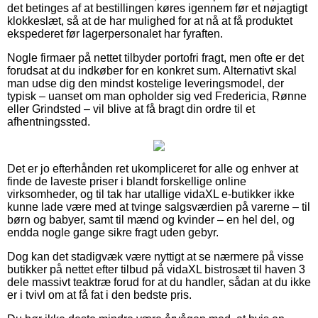
det betinges af at bestillingen køres igennem før et nøjagtigt
klokkeslæt, så at de har mulighed for at nå at få produktet
ekspederet før lagerpersonalet har fyraften.
Nogle firmaer på nettet tilbyder portofri fragt, men ofte er det
forudsat at du indkøber for en konkret sum. Alternativt skal
man udse dig den mindst kostelige leveringsmodel, der
typisk – uanset om man opholder sig ved Fredericia, Rønne
eller Grindsted – vil blive at få bragt din ordre til et
afhentningssted.
Det er jo efterhånden ret ukompliceret for alle og enhver at
finde de laveste priser i blandt forskellige online
virksomheder, og til tak har utallige vidaXL e-butikker ikke
kunne lade være med at tvinge salgsværdien på varerne – til
børn og babyer, samt til mænd og kvinder – en hel del, og
endda nogle gange sikre fragt uden gebyr.
Dog kan det stadigvæk være nyttigt at se nærmere på visse
butikker på nettet efter tilbud på vidaXL bistrosæt til haven 3
dele massivt teaktræ forud for at du handler, sådan at du ikke
er i tvivl om at få fat i den bedste pris.