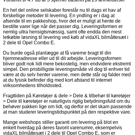
En hel del online selskaber foreslår nu til dags et hav af
forskellige metoder til levering. En yndling er i dag at
afsende til en pakkeshop, hvor det er muligt at hente de
bestilte varer lige når det passer dig. Leveringsformen er
nemlig ultra hensigtsmæssig, samt ofte endda den mest
letkøbte løsning til levering ved køb af vidaXL bilmåttesæt i
2 dele til Opel Combo E.
Du burde også planlægge at få varerne bragt til din
hjemmeadresse eller ud til dit arbejde. Leveringsformen
bliver godt nok lidt mere bekostelig, men endvidere ekstremt
simpel. Den prisbilligste leveringsmåde vil dog til enhver tid
være at du selv henter varerne, men dette står og falder med
at du fysisk befinder dig med kort afstand til internet
virksomhedens tilholdssted.
Fragttiden på Køretøjer & dele > Dele & tilbehør til køretøjer
> Dele til køretøjer er naturligvis rigtig betydningsfuld om du
behøver pakken lige om lidt, og derfor er det skam passende
at man studerer leveringstidspunktet på den respektive vare.
Mange webshops stiller garanti om levering på blot en
enkelt hverdag på deres favorit varenumre, eksempelvis
vidaXL bilmåttesæt i 2 dele til Opel Combo E, som er