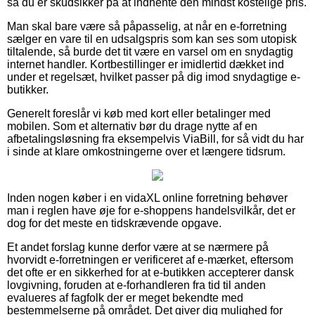
så du er skudsikker på at indhente den mindst kostelige pris.
Man skal bare være så påpasselig, at når en e-forretning
sælger en vare til en udsalgspris som kan ses som utopisk
tiltalende, så burde det tit være en varsel om en snydagtig
internet handler. Kortbestillinger er imidlertid dækket ind
under et regelsæt, hvilket passer på dig imod snydagtige e-
butikker.
Generelt foreslår vi køb med kort eller betalinger med
mobilen. Som et alternativ bør du drage nytte af en
afbetalingsløsning fra eksempelvis ViaBill, for så vidt du har
i sinde at klare omkostningerne over et længere tidsrum.
Inden nogen køber i en vidaXL online forretning behøver
man i reglen have øje for e-shoppens handelsvilkår, det er
dog for det meste en tidskrævende opgave.
Et andet forslag kunne derfor være at se nærmere på
hvorvidt e-forretningen er verificeret af e-mærket, eftersom
det ofte er en sikkerhed for at e-butikken accepterer dansk
lovgivning, foruden at e-forhandleren fra tid til anden
evalueres af fagfolk der er meget bekendte med
bestemmelserne på området. Det giver dig mulighed for