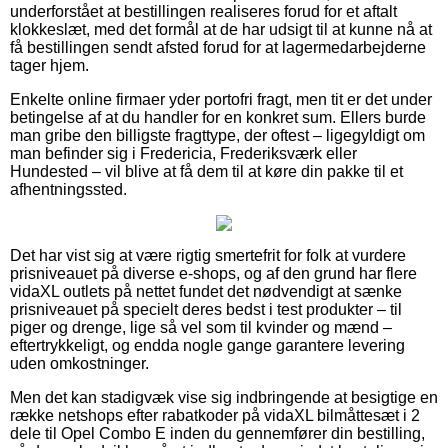
underforstået at bestillingen realiseres forud for et aftalt
klokkeslæt, med det formål at de har udsigt til at kunne nå at
få bestillingen sendt afsted forud for at lagermedarbejderne
tager hjem.
Enkelte online firmaer yder portofri fragt, men tit er det under
betingelse af at du handler for en konkret sum. Ellers burde
man gribe den billigste fragttype, der oftest – ligegyldigt om
man befinder sig i Fredericia, Frederiksværk eller
Hundested – vil blive at få dem til at køre din pakke til et
afhentningssted.
Det har vist sig at være rigtig smertefrit for folk at vurdere
prisniveauet på diverse e-shops, og af den grund har flere
vidaXL outlets på nettet fundet det nødvendigt at sænke
prisniveauet på specielt deres bedst i test produkter – til
piger og drenge, lige så vel som til kvinder og mænd –
eftertrykkeligt, og endda nogle gange garantere levering
uden omkostninger.
Men det kan stadigvæk vise sig indbringende at besigtige en
række netshops efter rabatkoder på vidaXL bilmåttesæt i 2
dele til Opel Combo E inden du gennemfører din bestilling,