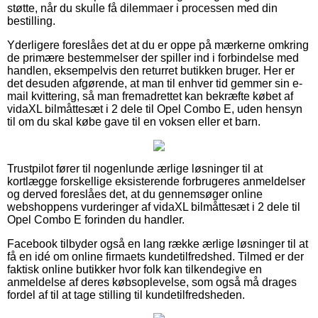
støtte, når du skulle få dilemmaer i processen med din
bestilling.
Yderligere foreslåes det at du er oppe på mærkerne omkring
de primære bestemmelser der spiller ind i forbindelse med
handlen, eksempelvis den returret butikken bruger. Her er
det desuden afgørende, at man til enhver tid gemmer sin e-
mail kvittering, så man fremadrettet kan bekræfte købet af
vidaXL bilmåttesæt i 2 dele til Opel Combo E, uden hensyn
til om du skal købe gave til en voksen eller et barn.
Trustpilot fører til nogenlunde ærlige løsninger til at
kortlægge forskellige eksisterende forbrugeres anmeldelser
og derved foreslåes det, at du gennemsøger online
webshoppens vurderinger af vidaXL bilmåttesæt i 2 dele til
Opel Combo E forinden du handler.
Facebook tilbyder også en lang række ærlige løsninger til at
få en idé om online firmaets kundetilfredshed. Tilmed er der
faktisk online butikker hvor folk kan tilkendegive en
anmeldelse af deres købsoplevelse, som også må drages
fordel af til at tage stilling til kundetilfredsheden.